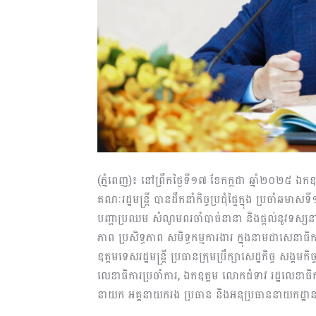
(
ភ្នំពេញ
)
៖
នៅ
ព្រឹក
ថ្ងៃ
ទី
១
៧
ខែ
ក
ក្កដា
ឆ្នាំ២០២
៥
ឯកឧត
គណៈរដ្ឋមន្រ្តី
បានដឹកនាំកិច្ចប្រជុំ
ផ្ទៃក្នុង
ប្រចាំឆមាស
ទី
បញ្ហាប្រឈម សំណូមពរចាំបាច់នានា និង
ផ្តល់
នូវទស្ស
ភាព ប្រសិទ្ធភាព សមិទ្ធកម្មការងារ
ក្នុងនាមជាសេនាធិក
ឧត្តមទេសរដ្ឋមន្ត្រី ប្រធានក្រុមប្រឹក្សា
សេដ្ឋកិច្ច សង្គមកិច
លេខាធិការប្រចាំការ
, ឯកឧត្តម
លោកជំទាវ
រដ្ឋលេខាធិ
នាយក
អគ្គនាយករង ប្រធាន
និងអនុប្រធាន
នាយកដ្ឋាន 