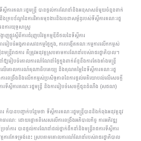
ទីស្ដីការគណៈរដ្ឋមន្ត្រី
បានផ្តល់ការណែនាំ
និង
អនុសាសន៍
មួយចំនួន
ពាក់
និង
ក្របខ័ណ្ឌនៃ
ការវិភាគមុខងារ
និងរចនាសម្ព័ន្ធរបស់ទីស្ដីការគណៈរដ្ឋ
ែនការយុទ្ធសាស្ត្រ
ហាញផ្លូវ​ស្ដីពីការជំរុញបរិវត្តកម្ម
ឌីជីថលនៃ
ទីស្ដីការ
ការរៀបចំអង្គភាពសវនកម្មផ្ទៃក្នុង
,
ការបង្កើតគណៈកម្មការ
លើកកម្ពស់
ឿនមន្ត្រីរាជការ
គឺត្រូវអនុវត្ត
ស្រប
តាមការណែនាំរបស់រាជរដ្ឋាភិបាល
។
ំឱ្យ
រៀបចំ
គោលការណ៍
ណែនាំ
ផ្ទៃក្នុងពាក់ព័ន្ធនឹងការ
តែងតាំងមន្ត្រី
ដោយឈរលើគោលការណ៍
គុណាធិបតេយ្យ​ និងគុណតម្លៃនៃទីស្ដីការគណៈរដ្ឋ
ង
ការ
ពង្រឹង
និងលើកកម្ពស់ប្រសិទ្ធភាពនៃការផ្ដល់មតិយោបល់លើសេចក្ដី
រទីស្ដីការ
គណៈរដ្ឋមន្ត្រី
និង
ការរៀបចំ
សេចក្ដីជូនដំណឹង
(សជណ)
ការ
ក៏
បានបញ្ជាក់
បន្ថែម
ថា
ទីស្តីការគណៈរដ្ឋមន្រ្តី
បាននិង
កំពុងអនុវត្ត
នូវ
ាធារណៈ
ដោយផ្ដោតពិសេសលើ
ការពង្រឹងអភិបាលកិច្ច
ការអភិវឌ្ឍ​
ី
ប្រចាំការ
បានផ្តល់ការណែនាំដល់ថ្នាក់ដឹកនាំនិងមន្រ្តីរាជការទីស្តីការ
នុវត្តការកែទម្រង់នេះ ស្របតាមគោលការណ៍ណែនាំរបស់រាជរដ្ឋាភិបាល