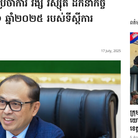
ាំការ វង្សី វិស្សុត ដឹកនាំកិច្ច
ី១ ឆ្នាំ២០២៥ របស់ទីស្តីការ​​
ពត៌
I
17 July, 2025
អង្គ
ភាព​
ក្រ
យោ
ខេត្
6 Au