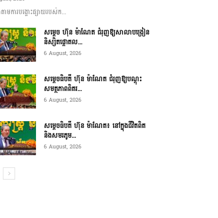
ាមការបង្ហោះផ្សាយរបស់ក...
សម្តេច ហ៊ុន ម៉ាណែត ជំរុញឱ្យសាលាបង្រៀន
និស្សិតផ្តោតល...
6 August, 2026
សម្តេចធិបតី ហ៊ុន ម៉ាណែត ជំរុញឱ្យបណ្តុះ
សមត្ថភាពពិតរ...
6 August, 2026
សម្តេចធិបតី ហ៊ុន ម៉ាណែត៖ នៅក្នុងជីវិតពិត
និងសមរភូម...
6 August, 2026