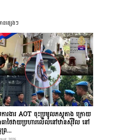
មានផ្សេងៗ
ុមការងារ AOT ចុះប្រមូលភស្តុតាង ក្រោយ
ធាថៃវាយប្រហារលើលំនៅឋានស៊ីវិល នៅ
តព្រ...
gust, 2026