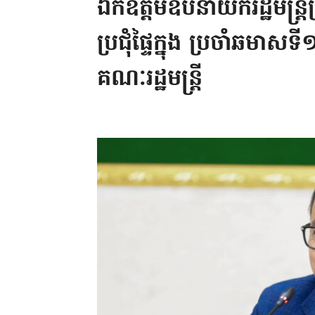
ឯកឧត្តមឧបនាយករដ្ឋមន្រ្តីប្រច
ប្រជុំផ្ទៃក្នុង ប្រចាំឆមាសទ
គណៈរដ្ឋមន្រ្តី