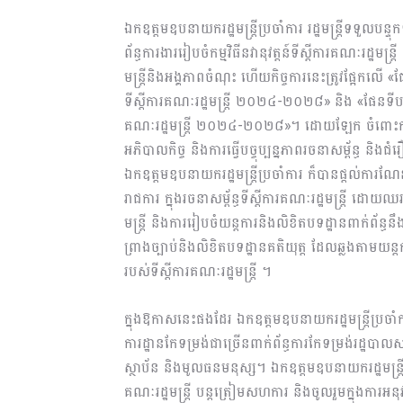
ឯកឧត្ដម
ឧបនាយករដ្ឋមន្ត្រីប្រចាំការ
រដ្ឋមន្ត្រីទទួលបន្ទុក
ព័ន្ធ
ការ
ងារ
រៀបចំកម្មវិធីនវានុវត្តន៍ទីស្ដីការគណៈ​
រដ្ឋមន្ត្រី
មន្ត្រីនិងអង្គភាពចំណុះ
ហើយកិច្ចការនេះត្រូវ
ផ្អែក
លើ
«
ផ
ទីស្ដីការគណៈរដ្ឋមន្ត្រី ២០២៤-២០២៨
»
និង
«
ផែនទីបង្
គណៈរដ្ឋមន្ត្រី ២០២៤-២០២៨
»
។ ដោយឡែក ចំពោះ
អភិបាលកិច្ច
និងការ
ធ្វើបច្ចុប្បន្នភាពរចនាសម្ព័ន្ធ និងជំរ
ឯកឧត្ដមឧបនាយករដ្ឋមន្ត្រីប្រចាំការ
ក៏បាន
ផ្តល់ការ
ណែនា
រាជការ ក្នុងរចនាសម្ព័ន្ធទីស្ដីការ​គណៈរដ្ឋមន្រ្តី 
មន្ត្រី
និង
ការរៀបចំយន្តការនិងលិខិតបទដ្ឋានពាក់ព័ន្ធនឹ
ព្រាងច្បាប់និងលិខិត​បទដ្ឋានគតិយុត្ត
ដែលឆ្លងតាមយន្តកា
របស់ទីស្តីការគណៈរដ្ឋមន្រ្តី
។
ក្នុង
ឱកាស
នេះផងដែរ
ឯកឧត្ដម
ឧបនាយករដ្ឋមន្ត្រីប្រចាំ
ការដ្ឋាន
កែទម្រង់
ជា
ច្រើន
ពាក់ព័ន្ធ
ការកែទម្រង់
រដ្ឋបាល
ស
ស្ថាប័ន
និង
មូលធនម
នុ
ស្ស
។ ឯកឧត្តម
ឧបនាយករដ្ឋមន្ត្រ
គណៈរដ្ឋមន្រ្តី បន្តត្រៀមសហការ និងចូលរួម
ក្នុងការអ