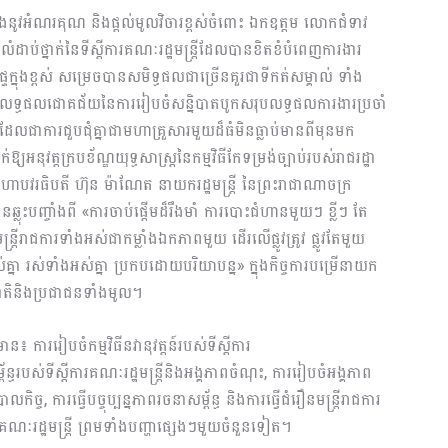
លែងនូវអំណរគុណ
និងផ្ដល់មូលវិចារខ្ពស់ចំពោះ
ឯក
ឧត្តម
លោកជំទាវ
ដាប់ថ្នាក់នៃទីស្ដីការគណៈរដ្ឋមន្ត្រី
ដែលបាន
ខិតខំ
បំពេញ
ការងារ
ៃក្នុង
ខ្ពស់
សម្រេចបាន
សមិទ្ធផលជាច្រើនគួរជាទីកត់សម្គាល់
ទាំង
លទ្ធផលជោគជ័យ
នៃ
ការរៀបចំ
សន្និបាតបូកសរុបលទ្ធផលការងារប្រចាំ
ដែលជា
ការ
ជួបជុំគ្នាជាមហាគ្រួសារមួយដ៏ធំមិនធ្លាប់​មានពីមុនមក
ឱ្យអនុវត្ត
ក្របខ័ណ្ឌយុទ្ធសាស្ត្រនៃកម្មវិធីកែទម្រង់ច្បាប់របស់រាជរដ្ឋា
ហាបវរធិបតី ហ៊ុន ម៉ាណែត នាយករដ្ឋមន្ត្រី
នៃព្រះរាជាណាចក្រ
ាន
ឆ្លុះ
បញ្ចាំងពី
«
ការចាប់ផ្ដើមដ៏រឹងមាំ
ការបោះជំហានមួយៗ
ខ្លី
ៗ
តែ
ន្ត្រី
រាជការទាំងអស់
ជាកម្លាំងឯកភាពមួយ
ដើរលើផ្លូវត្រូវ ផ្លូវតែមួយ
ស់គ្នា រស់ទាំងអស់គ្នា ប្រកបដោយបរិយាបន្ន
»
ក្នុងកិច្ចការបម្រើ
នាយក​
ាតិនិង
ប្រជាជន​ទាំងមូល
។
មាន៖ ការរៀបចំកម្មវិធីនវានុវត្តន៍
របស់
ទីស្ដីការ
័ន្ធរបស់ទីស្ដីការ​គណៈរដ្ឋមន្ត្រីនិងអង្គភាពចំណុះ, ការ
រៀបចំ​អង្គភាព
ច​, ការធ្វើបច្ចុប្បន្នភាព​​​រចនាសម្ព័ន្ធ និងការធ្វើជំរឿនមន្ត្រីរាជការ
ីការគណៈរដ្ឋមន្រ្តី ព្រមទាំងបញ្ហាផ្សេងៗមួយចំនួនទៀត។