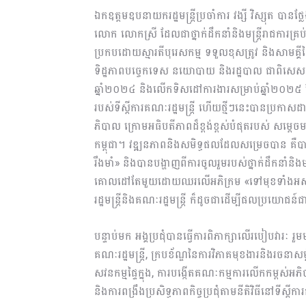
ឯកឧត្តមឧបនាយករដ្ឋមន្ត្រីប្រចាំការ
វង្សី វិស្សុត
បាន
ថ្
លោក លោកស្រី ដែលជាថ្នាក់ដឹកនាំនិងមន្ត្រីរាជការគ្រប់លំ
ប្រកបដោយស្មារតី
បុរេសកម្ម
ទទួលខុសត្រូវ
និងសាមគ្គីផ្ទ
ទិដ្ឋភាពបច្ចេកទេស នយោបាយ និងរដ្ឋបាល
ជាពិសេស
ឆ្នាំ២០២៤ និងលើកទិសដៅ​ការងារសម្រាប់ឆ្នាំ២០២៥
របស់ទីស្ដីការគណៈ
រដ្ឋមន្រ្តី ហើយថ្មីៗនេះ
បានប្រកាសដាក់
ភិបាល
ក្រោមអធិបតីភាពដ៏ខ្ពង់ខ្ពស់បំផុតរបស់
សម្ដេចម
កម្ពុជា
។
វឌ្ឍនភាពនិងសមិទ្ធផលដែលសម្រេចបាន
​
គឺប
រឹងមាំ
»
និងបានបង្ហាញ
ពី
ការ
ចូលរួមរបស់ថ្នាក់ដឹកនាំ
និង
ម
គោលដៅតែមួយ
ដោយឈរលើ​អភិក្រម
«
ទៅមុខ
​ទាំងអ
រដ្ឋមន្ត្រី
និងគណៈ​រដ្ឋមន្ត្រី
ក៏ដូចជា
ដើម្បី
ផល
ប្រយោជន៍
ជ
បន្ទាប់មក អង្គប្រជុំបានធ្វើការ​ពិភាក្សាលើរបៀបវារៈ
រួម
គណៈ​​រដ្ឋមន្ត្រី, ក្របខ័ណ្ឌនៃការវិភាគមុខងារនិងរចនាសម្ព
សវនកម្មផ្ទៃក្នុង, ការបង្កើតគណៈកម្មការលើកកម្ពស់អភិបាលកិច្
និងការពង្រឹងប្រសិទ្ធភាពកិច្ចប្រជុំតាមនីតិវិធីនៅទីស្ត