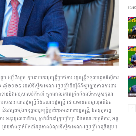
យោងត
ព័ត៌មាន​
និង
្តម
វង្សី វិស្សុត
ឧបនាយករដ្ឋមន្រ្តីប្រចាំការ រដ្ឋមន្រ្តី
ទទួលបន្ទុកទីស្តីការ
១
ឆ្នាំ២០២៥
របស់
ទីស្ដីការគណៈរដ្ឋមន្រ្តី
ដើម្បីពិនិត្យវឌ្ឍនភាពការងារ
ប្រតិកម្ម
ន
ទាន​និងអនុសាសន៍
ដឹកនាំ
ក្នុងគោលដៅ
ពង្រឹង
និងលើកកម្ពស់គុណ
ារ
របស់
នាយករដ្ឋមន្ត្រី
និងគណៈរដ្ឋមន្រ្តី
ដោយ
មានការចូលរួមពី
ឯក
្ច និងវប្បធម៌
,
ឯកឧត្តម​រដ្ឋមន្រ្តីប្រតិភូអមនាយករដ្ឋមន្រ្តី, ឯកឧត្ដម
រដ្ឋ
ការ
អនុរដ្ឋលេខាធិការ
,
ថ្នាក់ដឹកនាំ
ក្រុមប្រឹក្សា និងគណៈកម្មាធិការ
,
អគ្គ
ព្រមទាំង​ថ្នាក់ដឹកនាំអង្គភាពចំណុះទីស្ដីការគណៈរដ្ឋមន្ត្រីជាច្រើនរូប។
រហ័ស