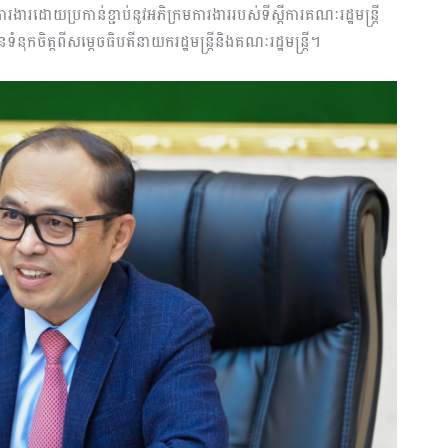
ារងារ
ដោយប្រកាន់ខ្ជាប់នូវអភិក្រមការងាររបស់ទីស្ដីការគណៈរដ្ឋមន្ត្រី
ន
ទំនុកចិត្តពី
សម្តេចធិបតីនាយករដ្ឋមន្ត្រី
និង
គណៈរដ្ឋមន្ត្រី
។