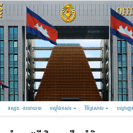
ទស្សនៈ-នយោបាយ
បណ្ដុំឯកសារ
វិចិត្រសាល
បណ្តាញស
PRU