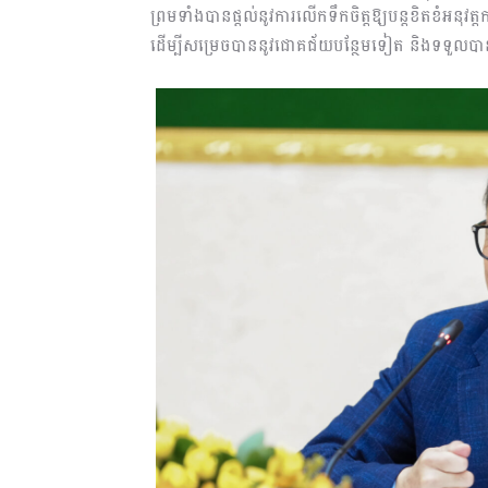
ព្រមទាំង
បានផ្ដ
ល់នូវការ
លើកទឹ
កចិត្ត
ឱ្យ
បន្តខិតខំអនុវត្ត
ក
ដើម្បីសម្រេចបាន
នូវ
ជ
ោគជ័យ
បន្ថែមទៀត​
និង
ទទួលបា