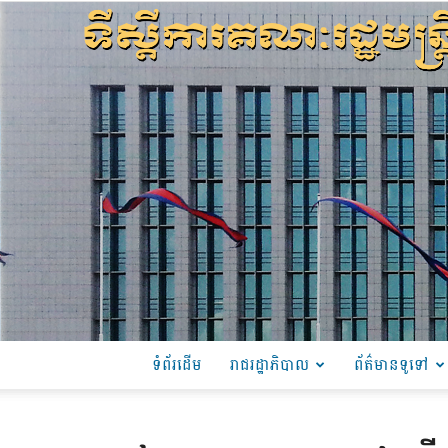
ទំព័រដើម
រាជរដ្ឋាភិបាល
ព័ត៌មានទូទៅ