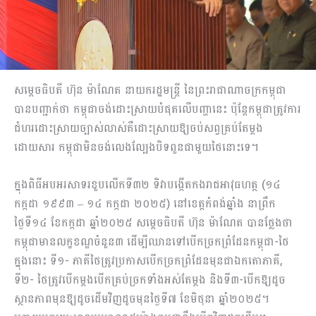
សម្ដេចធិបតី ហ៊ុន ម៉ាណែត នាយករដ្ឋមន្រ្តី នៃព្រះរាជាណាចក្រកម្ពុជា
បានបញ្ជាក់ថា កម្ពុជាចង់ដោះស្រាយបំផុតលើបញ្ហានេះ ប៉ុន្ដែកម្ពុជាត្រូវការ
ជំហរដោះស្រាយច្បាស់លាស់គឺដោះស្រាយឱ្យចប់សព្វគ្រប់តែម្តង
ដោយសារ កម្ពុជាមិនចង់លេងល្បែងបិទពួនជាមួយថៃនោះទេ។
ក្នុងពិធីអបអរសាទរខួបលើកទី៣២ ទិវាបង្កើតកងរាជអាវុធហត្ថ (១៤
កក្កដា ១៩៩៣ – ១៤ កក្កដា ២០២៥) នៅខេត្តកំពង់ឆ្នាំង នាព្រឹក
ថ្ងៃទី១៤ ខែកក្កដា ឆ្នាំ២០២៥ សម្ដេចធិបតី ហ៊ុន ម៉ាណែត បានថ្លែងថា
កម្ពុជាមានលក្ខខណ្ឌចំនួន៣ ដើម្បីឈានទៅបើកច្រកព្រំដែនកម្ពុជា-ថៃ
ក្នុងនោះ ទី១- ភាគីថៃត្រូវប្រកាសបើកច្រកព្រំដែនមុនជាឯកតោភាគី,
ទី២- ថៃត្រូវបើកម្ដងបើកគ្រប់ច្រកទាំងអស់តែម្តង និងទី៣-បើកឱ្យដូច
ស្ថានភាពមុនឱ្យដូចដើមវិញដូចមុនថ្ងៃទី៧ ខែមិថុនា ឆ្នាំ២០២៥។