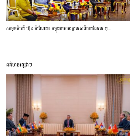
សម្ដេចធិបតី ហ៊ុន ម៉ាណែត៖ កម្ពុជាកសាងប្រទេសពីបាតដៃទទេ ក្...
ពត៌មានផ្សេងៗ