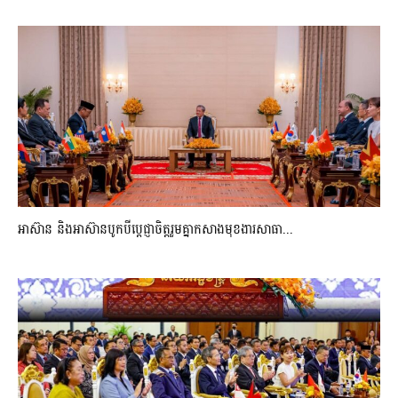
អាស៊ាន និងអាស៊ានបូកបីប្តេជ្ញាចិត្តរួមគ្នាកសាងមុខងារសាធា...