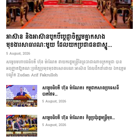
អាស៊ាន និងអាស៊ានបូកបីប្តេជ្ញាចិត្តរួមគ្នាកសាង
មុខងារសាធារណៈមួយ ដែលយកប្រជាជនជាស្នូ...
5 August, 2026
សម្តេចមហាបវរធិបតី ហ៊ុន ម៉ាណែត នាយករដ្ឋមន្ត្រីនៃព្រះរាជាណាចក្រកម្ពុជា បាន
អនុញ្ញាតឱ្យគណៈប្រតិភូប្រមុខមុខងារសាធារណៈអាស៊ាន ដែលដឹកនាំដោយ ឯកឧត្តម
បណ្ឌិត Zudan Arif Fakrulloh
សម្ដេចធិបតី ហ៊ុន ម៉ាណែត៖ កម្ពុជាកសាងប្រទេសពី
បាតដៃទ...
5 August, 2026
សម្ដេចធិបតី ហ៊ុន ម៉ាណែត៖ កិច្ចប្រជុំរដ្ឋមន្ត្រីមុខ...
5 August, 2026