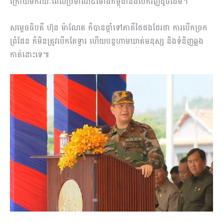
ក្រោយមករយៈពេលប្រមាណ៥ម៉ោងកម្ពុជានឹងបើកវិញដូចដើម។
សម្ដេចធិបតី ហ៊ុន ម៉ាណែត ក៏បានផ្តាំទៅភាគីថៃផងដែរថា ការបើកច្រក
ព្រំដែន ក៏មិនត្រូវបើកតែទ្វារ ហើយបន្តហាមឃាត់មនុស្ស និងទំនិញឆ្លង
កាត់នោះទេ៕