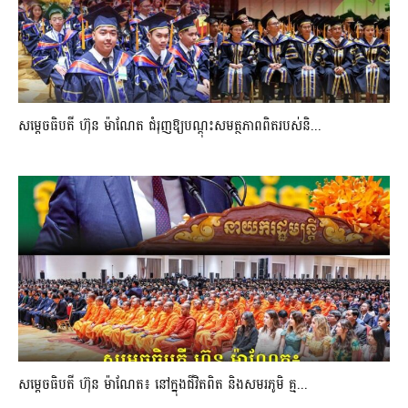
សម្តេចធិបតី ហ៊ុន ម៉ាណែត ជំរុញឱ្យបណ្តុះសមត្ថភាពពិតរបស់និ...
សម្តេចធិបតី ហ៊ុន ម៉ាណែត៖ នៅក្នុងជីវិតពិត និងសមរភូមិ គ្ម...