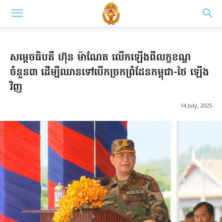
សម្តេចធិបតី ហ៊ុន ម៉ាណែត លើកឡើងពីលក្ខខណ្ឌ
ចំនួន៣ ដើម្បីឈានទៅបើកច្រកព្រំដែនកម្ពុជា-ថៃ ឡើង
វិញ
14 July, 2025