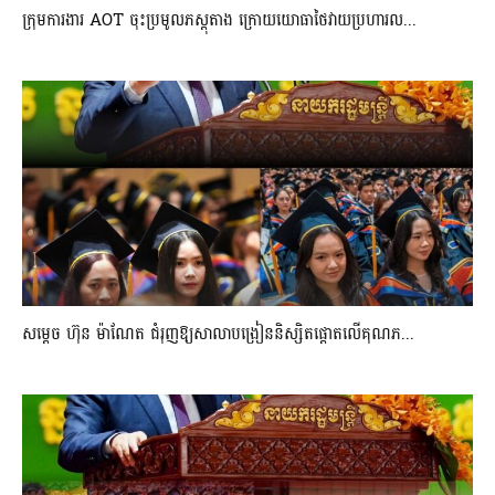
ក្រុមការងារ AOT ចុះប្រមូលភស្តុតាង ក្រោយយោធាថៃវាយប្រហារល...
សម្តេច ហ៊ុន ម៉ាណែត ជំរុញឱ្យសាលាបង្រៀននិស្សិតផ្តោតលើគុណភ...