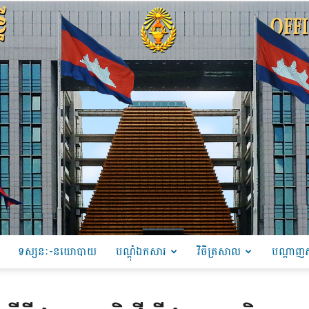
ទស្សនៈ-នយោបាយ
បណ្ដុំឯកសារ
វិចិត្រសាល
បណ្តាញស
PRU