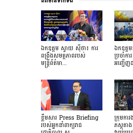
ពត៌មានទាក់ទង
ឯកឧត្តម ស្វាយ ស៊ីថា៖ ការ
ឯកឧត្តមឧ
ពង្រឹងសមត្ថភាពរបស់
ប្រចាំការ 
មន្ត្រីព័ត៌មា...
អញ្ជើញដ
ខ្លឹមសារ Press Briefing
ក្រុមកា
របស់អ្នកនាំពាក្យរាជ
ភស្តុត
រដ្ឋាភិបាល ស...
វាយប្រហ