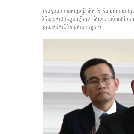
ឯកឧត្តមឧបនាយករដ្ឋមន្រ្តី កើត រិទ្ធ ក៏បានអំពាវនាវឱ
បំភ័យប្រជាជនកម្ពុជាទៀតទៅ ដែលគោលបំណងនៃការបង្ក
ប្រយោជន៍ជាតិនិងប្រជាជនកម្ពុជា៕