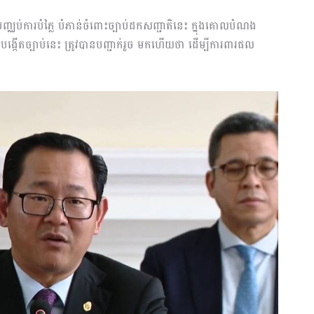
្យបញ្ឈប់ការបំភ្លៃ បំភាន់ចំពោះច្បាប់ដកសញ្ជាតិនេះ ក្នុងគោលបំណង
ើតច្បាប់នេះ ត្រូវបានបញ្ជាក់រួច មកហើយថា ដើម្បីការពារផល