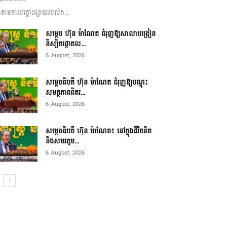
ាមការបង្ហោះផ្សាយរបស់ក...
សម្តេច ហ៊ុន ម៉ាណែត ជំរុញឱ្យសាលាបង្រៀន
និស្សិតផ្តោតល...
6 August, 2026
សម្តេចធិបតី ហ៊ុន ម៉ាណែត ជំរុញឱ្យបណ្តុះ
សមត្ថភាពពិតរ...
6 August, 2026
សម្តេចធិបតី ហ៊ុន ម៉ាណែត៖ នៅក្នុងជីវិតពិត
និងសមរភូម...
6 August, 2026