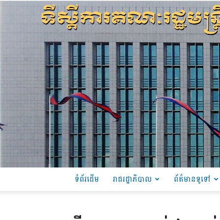
ទំព័រដើម
រាជរដ្ឋាភិបាល
ព័ត៌មានទូទៅ