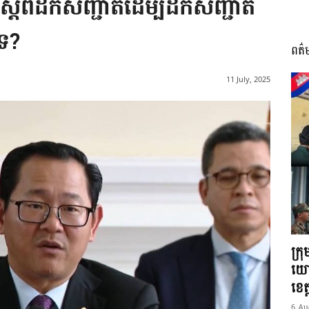
ស្តីពីដកសញ្ជាតិដើម្បីដកសញ្ជាតិ
ទេ?
ពត៌
I
11 July, 2025
អង្គ
ភាព​
ក្រ
យោ
ខេត្
6 Au