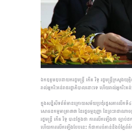
ឯកឧត្តមឧបនាយករដ្ឋមន្រ្តី កើត រិទ្ធ រដ្ឋមន្រ្តីក្រសួង
រាល់អ្នករិះគន់រាជរដ្ឋាភិបាលនោះទេ ហើយរាល់អ្នករិះគន
ក្នុងសន្និសីទព័ត៌មានក្រោយសម័យប្រជុំរដ្ឋសភាលើកទី៤ នីត
សោធនកម្មមាត្រា៣៣ នៃរដ្ឋធម្មនុញ្ញា នៃព្រះរាជាណាច
រដ្ឋមន្រ្តី កើត រិទ្ធ បានថ្លែងថា ការលើកឡើងថា ច្បាប
ហើយការលើកឡើងបែបនេះ ក៏ជាការបំភាន់និងបំភ្លៃព័ត៌