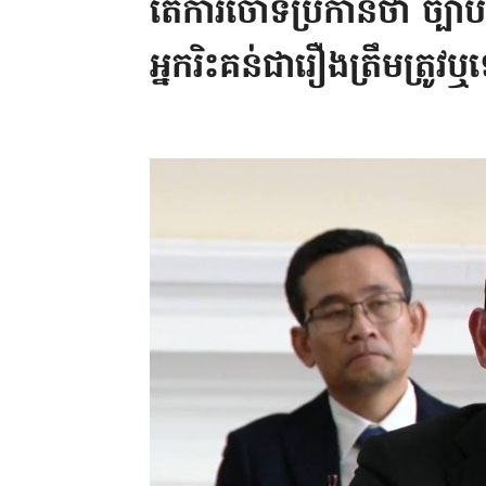
តើការចោទប្រកាន់ថា ច្បាប់
អ្នករិះគន់ជារឿងត្រឹមត្រូវឬ