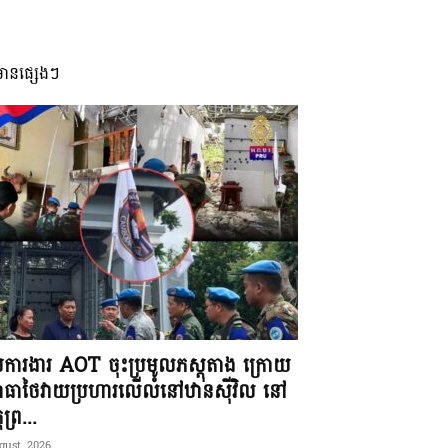
មានផ្សេងៗ
ុមការងារ AOT ចុះប្រមូលភស្តុតាង ក្រោយ
ធាថៃវាយប្រហារលើលំនៅឋានស៊ីវិល នៅ
តព្រ...
gust, 2026