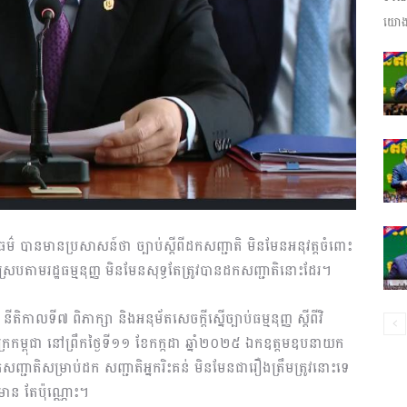
យោងត
ព័ត៌មាន​
និង
យុត្តិធម៌ បានមានប្រសាសន៍ថា ច្បាប់ស្តីពីដកសញ្ជាតិ មិនមែនអនុវត្តចំពោះ
ប្រតិកម្ម
់ស្របតាមរដ្ឋធម្មនុញ្ញ មិនមែនសុទ្ធតែត្រូវបានដកសញ្ជាតិនោះដែរ។
ិកាលទី៧ ពិភាក្សា និងអនុម័តសេចក្តីស្នើច្បាប់ធម្មនុញ្ញ ស្តីពីវិ
ក្រកម្ពុជា នៅព្រឹកថ្ងៃទី១១ ខែកក្កដា ឆ្នាំ២០២៥ ឯកឧត្តមឧបនាយក
់ដកសញ្ជាតិសម្រាប់ដក សញ្ជាតិអ្នករិះគន់ មិនមែនជារឿងត្រឹមត្រូវនោះទេ
រហ័ស
មាន តែប៉ុណ្ណោះ។