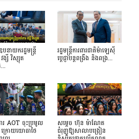
បនាយករដ្ឋមន្រ្តី
រដ្ឋមន្ត្រីការពារជាតិម៉ាឡេស៊ី
វង្សី វិស្សុត
ប្ដេជ្ញាបន្តពង្រឹង និងពង្រ...
...
រងារ AOT ចុះប្រមូល
សម្តេច ហ៊ុន ម៉ាណែត
ាង ក្រោយយោធាថៃ
ជំរុញឱ្យសាលាបង្រៀន
ារល...
និស្សិតផ្តោតលើគុណភ...