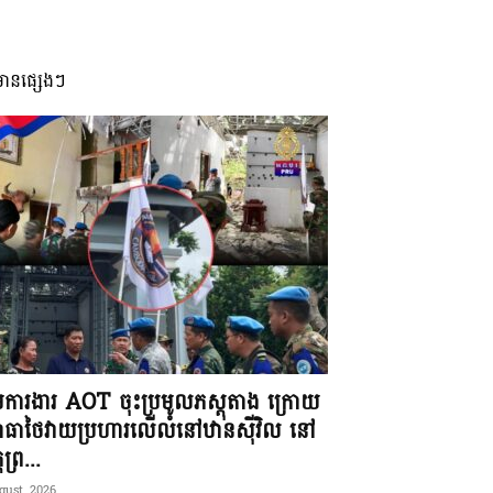
មានផ្សេងៗ
ុមការងារ AOT ចុះប្រមូលភស្តុតាង ក្រោយ
ធាថៃវាយប្រហារលើលំនៅឋានស៊ីវិល នៅ
តព្រ...
gust, 2026