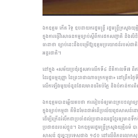
ឯកឧត្តម កើត រិទ្ធ ឧបនាយករដ្ឋមន្រ្តី រដ្ឋមន្រ្តីក្រស
ក្នុងការធ្វើវិសោធនកម្មច្បាប់ស្តីពីការដកសញ្ជាតិ ន
ធានាថា ច្បាប់នេះនឹងបម្រើឱ្យឧត្តមប្រយោជន៍របស់ជាតិ
អន្តរជាតិ។
នៅក្នុង «សម័យប្រជុំរដ្ឋសភាលើកទី៤ នីតិកាលទី៧ ពិភាក្
នៃរដ្ឋធម្មនុញ្ញា នៃព្រះរាជាណាចក្រកម្ពុជា» នៅព្រឹកថ
លើកឡើងមួយចំនួនដែលមានចរិតបំភ្លៃ និងបំភាន់ការពិតដ
ឯកឧត្តមបានឆ្លើយតបថា ការរៀបចំឲ្យមានក្របខណ្ឌច្បាប់
ក្នុងច្បាប់កម្ពុជា គឺមិនមែនជាអំពើប្រល័យពូជសាសន៍នោ
ដើម្បីក្រើនរំលឹកជាប្រចាំដល់ប្រជាពលរដ្ឋខ្មែរឲ្យមានទឹ
ប្រជាជនរបស់ខ្លួន។ ឯកឧត្តមរដ្ឋមន្ត្រីក្រសួងយុត្តិ
សាសន៍ ដូច្នេះប្រទេសជាង ១៥០ នៅលើពិភពលោកសុទ្ធ