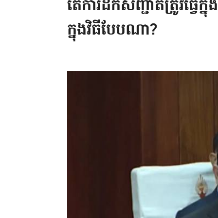
តើការដកសញ្ជាតិត្រូវធ្វើក្ន
ក្នុងវិធីបែបណា?