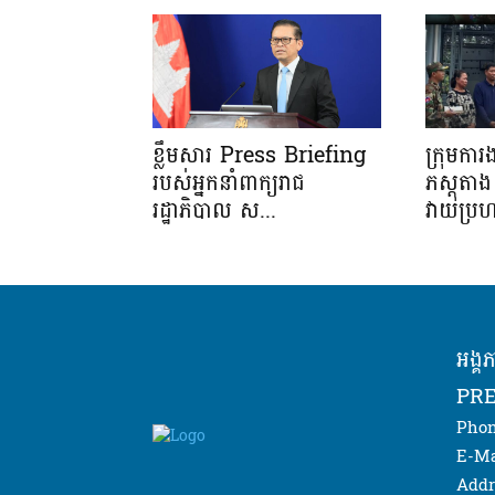
ខ្លឹមសារ Press Briefing
ក្រុមកា
របស់អ្នកនាំពាក្យរាជ
ភស្តុត
រដ្ឋាភិបាល ស...
វាយប្រហ
អង្គ
PRE
Phon
E-Ma
Addr