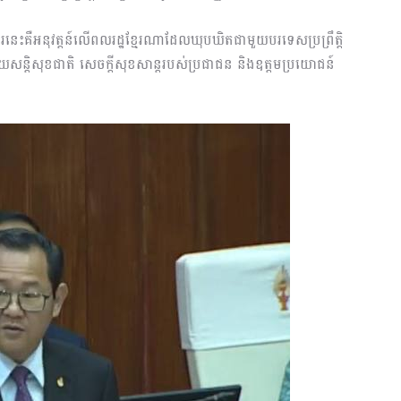
ែរនេះគឺអនុវត្តន៍លើពលរដ្ឋខ្មែរណាដែលឃុបឃិតជាមួយបរទេសប្រព្រឹត្តិ
ិស័យសន្តិសុខជាតិ សេចក្តីសុខសាន្តរបស់ប្រជាជន និងឧត្តមប្រយោជន៍