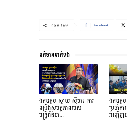
Facebook
ចែករំលែក
ពត៌មានទាក់ទង
ឯកឧត្តម ស្វាយ ស៊ីថា៖ ការ
ឯកឧត្តមឧ
ពង្រឹងសមត្ថភាពរបស់
ប្រចាំការ 
មន្ត្រីព័ត៌មា...
អញ្ជើញដ