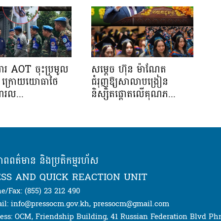
រងារ AOT ចុះប្រមូល
សម្តេច ហ៊ុន ម៉ាណែត
ាង ក្រោយយោធាថៃ
ជំរុញឱ្យសាលាបង្រៀន
ារល...
និស្សិតផ្តោតលើគុណភ...
ភាពពត៌មាន និងប្រតិកម្មរហ័ស
SS AND QUICK REACTION UNIT
e/Fax: (855) 23 212 490
il: info@pressocm.gov.kh, pressocm@gmail.com
ess: OCM, Friendship Building, 41 Russian Federation Blvd P