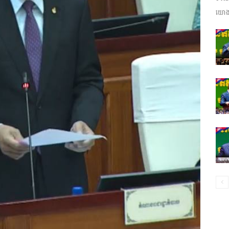
យោងត
ព័ត៌មាន​
និង
ប្រតិកម្ម
រហ័ស