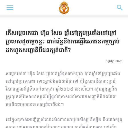
តើសម្ដេចតេជោ ហ៊ុន សែន ផ្ដាំទៅក្រុមប្រឆាំងនៅក្រៅ
ប្រទេសដូចម្ដេចខ្លះ ពាក់ព័ន្ធនឹងការធ្វើវិសោធនកម្មច្បាប់
ដកហូតសញ្ជាតិពីជនក្បត់ជាតិ?
3 July, 2025
សម្ដេចតេជោ ហ៊ុន សែន ប្រធានព្រឹទ្ធសភាកម្ពុជា បានផ្ដាំទៅក្រុមប្រឆាំង
នៅក្រៅប្រទេសថា ទោះអ្នកឯងចង់ថាអីថាទៅ ប៉ុន្ដែសភានឹងកោះប្រជុំ
វិសាមញ្ញនៅថ្ងៃទី១១ ខែកក្កដា ឆ្នាំ២០២៥ នេះហើយ។ រដ្ឋធម្មនុញ្ញនឹង
ត្រូវបានធ្វើវិសោធនកម្មដើម្បីផ្ដល់ឱកាសដល់ការដកសញ្ជាតិពីជនដែល
គប់គិតជាមួយបរទេសក្បត់ជាតិឯង។
នៅក្នុងឱកាសអញ្ជើញសំណេះសំណាលជាមួយសិស្ស និស្សិត និងលោកគ្រូ
អ្នកគ្រូ នៅមជ្ឈមណ្ឌលអប់រំបណ្តុះបណ្តាល ជាស៊ីមកំចាយមារ នៅព្រឹក