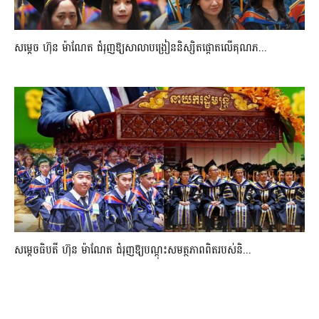
សម្តេច ហ៊ុន ម៉ាណែត ជំរុញឱ្យសាលាបង្រៀននិស្សិតផ្តោតលើគុណភ...
សម្តេចធិបតី ហ៊ុន ម៉ាណែត ជំរុញឱ្យបណ្តុះសមត្ថភាពពិតរបស់និ...