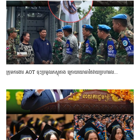
ក្រុមការងារ AOT ចុះប្រមូលភស្តុតាង ក្រោយយោធាថៃវាយប្រហារល...