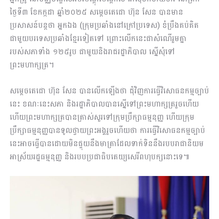
ថ្ងៃទី៣ ខែកក្កដា ឆ្នាំ២០២៥ សម្ដេចតេជោ ហ៊ុន សែន បានមាន
ប្រសាសន៍បន្ដថា អ្នកឯង (ក្រុមប្រឆាំងនៅក្រៅប្រទេស) ខំប្រឹងគប់គិត
ជាមួយបរទេសប្រឆាំងខ្មែរទៀតទៅ ព្រោះលើកនេះជាសំណើរួមគ្នា
របស់សភាទាំង ១២៥រូប ជាមួយនិងរាជរដ្ឋាភិបាល ស្នើសុំទៅ
ព្រះមហាក្សត្រ។
សម្ដេចតេជោ ហ៊ុន សែន បានលើកឡើងថា ជុំវិញការធ្វើវិសោធនកម្មច្បាប់
នេះ ខណៈនេះសភា និងរដ្ឋាភិបាលបានស្នើទៅព្រះមហាក្សត្ររួចហើយ
ហើយព្រះមហាក្សត្របានត្រាស់សួរទៅក្រុមប្រឹក្សាធម្មនុញ្ញ ហើយក្រុម
ប្រឹក្សាធម្មនុញ្ញបានទូលថ្វាយព្រះអង្គរួចហើយថា ការធ្វើវិសោធនកម្មច្បាប់
នេះអាចធ្វើបានដោយមិនផ្ទុយនឹងមាត្រាដែលទាក់ទិននឹងរបបរាជានិយម
អាស្រ័យរដ្ឋធម្មនុញ្ញ និងរបបប្រជាធិបតេយ្យសេរីពហុបក្សនោះទេ៕