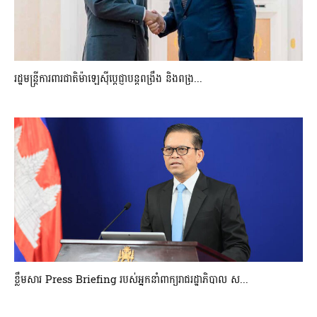
រដ្ឋមន្ត្រីការពារជាតិម៉ាឡេស៊ីប្ដេជ្ញាបន្តពង្រឹង និងពង្រ...
ខ្លឹមសារ Press Briefing របស់អ្នកនាំពាក្យរាជរដ្ឋាភិបាល ស...