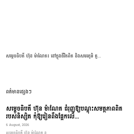
សម្តេចធិបតី ហ៊ុន ម៉ាណែត៖ នៅក្នុងជីវិតពិត និងសមរភូមិ គ្ម...
ពត៌មានផ្សេងៗ
សម្តេចធិបតី ហ៊ុន ម៉ាណែត ជំរុញឱ្យបណ្តុះសមត្ថភាពពិត
របស់និស្សិត កុំឱ្យរៀនពឹងផ្អែកលើ...
6 August, 2026
សម្តេចធិបតី ហ៊ុន ម៉ាណែត ន...