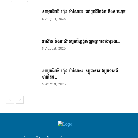
សម្តេចធិបតី ហ៊ុន ម៉ាណែត៖ នៅក្នុងជីវិតពិត និងសមរភូម...
6 August, 2026
អាស៊ាន និងអាស៊ានបូកបីប្តេជ្ញាចិត្តរួមគ្នាកសាងមុខងា...
5 August, 2026
សម្ដេចធិបតី ហ៊ុន ម៉ាណែត៖ កម្ពុជាកសាងប្រទេសពី
បាតដៃទ...
5 August, 2026