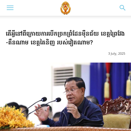
តើអ្វីនៅពីក្រោយការបើកច្រកព្រំដែនម៉ឺន​ជ័យ​ ​ខេត្ត​ព្រៃ​វែង​​
-តឹ​ន​ណា​ម​ ​ខេត្ត​តៃ​និ​ញ របស់វៀតណាម?
3 July, 2025