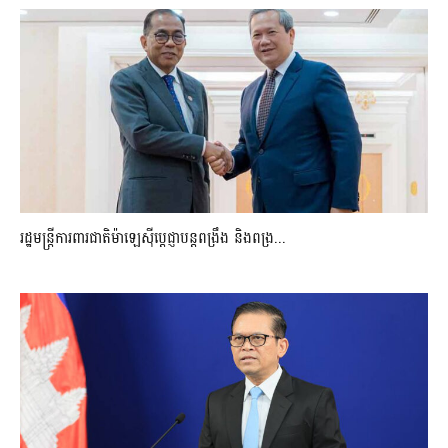
រដ្ឋមន្ត្រីការពារជាតិម៉ាឡេស៊ីប្ដេជ្ញាបន្តពង្រឹង និងពង្រ...