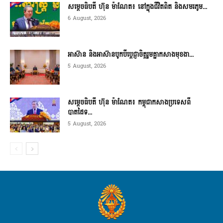
សម្តេចធិបតី ហ៊ុន ម៉ាណែត៖ នៅក្នុងជីវិតពិត និងសមរភូម...
6 August, 2026
អាស៊ាន និងអាស៊ានបូកបីប្តេជ្ញាចិត្តរួមគ្នាកសាងមុខងា...
5 August, 2026
សម្ដេចធិបតី ហ៊ុន ម៉ាណែត៖ កម្ពុជាកសាងប្រទេសពី
បាតដៃទ...
5 August, 2026