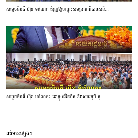
សម្តេចធិបតី ហ៊ុន ម៉ាណែត ជំរុញឱ្យបណ្តុះសមត្ថភាពពិតរបស់និ...
សម្តេចធិបតី ហ៊ុន ម៉ាណែត៖ នៅក្នុងជីវិតពិត និងសមរភូមិ គ្ម...
ពត៌មានផ្សេងៗ