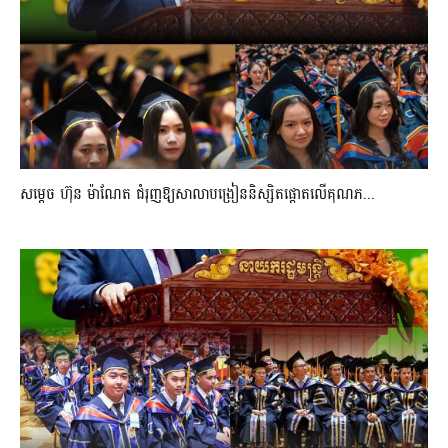
សម្តេច ហ៊ុន ម៉ាណែត ជំរុញឱ្យសាលាបង្រៀននិស្សិតផ្តោតលើគុណភ...