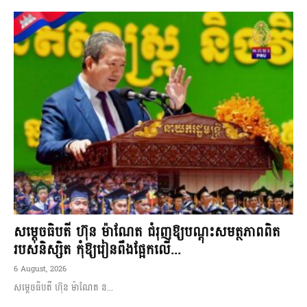
សម្តេចធិបតី ហ៊ុន ម៉ាណែត ជំរុញឱ្យបណ្តុះសមត្ថភាពពិត
របស់និស្សិត កុំឱ្យរៀនពឹងផ្អែកលើ...
6 August, 2026
សម្តេចធិបតី ហ៊ុន ម៉ាណែត ន...