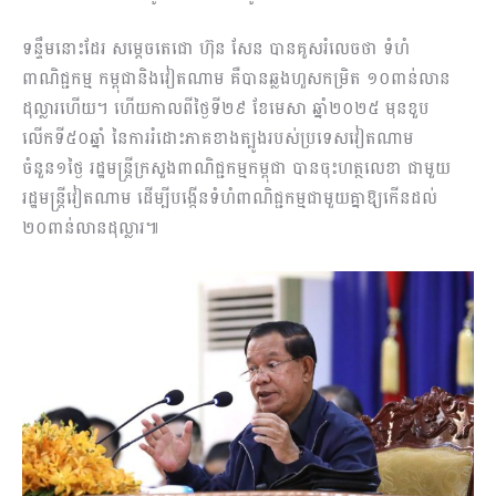
ទន្ទឹមនោះដែរ សម្ដេចតេជោ ហ៊ុន សែន បានគូសរំលេចថា ទំហំ
ពាណិជ្ជកម្ម កម្ពុជានិងវៀតណាម គឺបានឆ្លងហួសកម្រិត ១០ពាន់លាន
ដុល្លារហើយ។ ហើយកាលពីថ្ងៃទី២៩ ខែមេសា ឆ្នាំ២០២៥ មុនខួប
លើកទី៥០ឆ្នាំ នៃការរំដោះភាគខាងត្បូងរបស់ប្រទេសវៀតណាម
ចំនួន១ថ្ងៃ រដ្ឋមន្រ្ដីក្រសួងពាណិជ្ជកម្មកម្ពុជា បានចុះហត្ថលេខា ជាមួយ
រដ្ឋមន្រ្ដីវៀតណាម ដើម្បីបង្កើនទំហំពាណិជ្ជកម្មជាមួយគ្នាឱ្យកើនដល់
២០ពាន់លានដុល្លារ៕