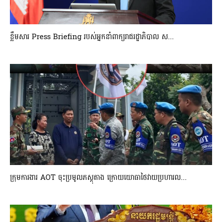
ខ្លឹមសារ Press Briefing របស់អ្នកនាំពាក្យរាជរដ្ឋាភិបាល ស...
ក្រុមការងារ AOT ចុះប្រមូលភស្តុតាង ក្រោយយោធាថៃវាយប្រហារល...