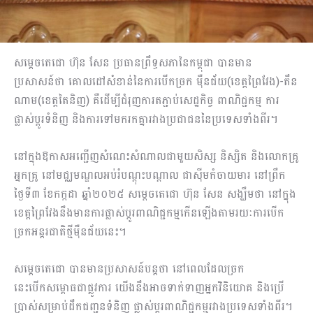
សម្ដេចតេជោ ហ៊ុន សែន ប្រធានព្រឹទ្ធសភានៃកម្ពុជា បានមាន
ប្រសាសន៍ថា គោលដៅសំខាន់នៃការបើកច្រក ម៉ឺន​ជ័យ​(​ខេត្ត​ព្រៃ​វែង​)-​តឹ​ន​
ណា​ម​(​ខេត្ត​តៃ​និ​ញ​) គឺដើម្បីជំរុញការតភ្ជាប់សេដ្ឋកិច្ច ពាណិជ្ជកម្ម ការ
ផ្លាស់ប្ដូរទំនិញ និងការទៅមករកគ្នារវាងប្រជាជននៃប្រទេសទាំងពីរ។
នៅក្នុងឱកាសអញ្ជើញសំណេះសំណាលជាមួយសិស្ស និស្សិត និងលោកគ្រូ
អ្នកគ្រូ នៅមជ្ឈមណ្ឌលអប់រំបណ្តុះបណ្តាល ជាស៊ីមកំចាយមារ នៅព្រឹក
ថ្ងៃទី៣ ខែកក្កដា ឆ្នាំ២០២៥ សម្ដេចតេជោ ហ៊ុន សែន សង្ឃឹមថា នៅក្នុង
ខេត្ដព្រៃវែងនឹងមានការផ្លាស់ប្ដូរពាណិជ្ជកម្មកើនឡើងតាមរយៈការបើក
ច្រកអន្ដរជាតិថ្មីម៉ឺនជ័យនេះ។
សម្ដេចតេជោ បានមានប្រសាសន៍បន្ដថា នៅពេលដែលច្រក
នេះបើកសម្ពោធជាផ្លូវការ យើងនឹងអាចទាក់ទាញអ្នកវិនិយោគ និងប្រើ
ប្រាស់សម្រាប់ដឹកជញ្ជូនទំនិញ ផ្លាស់ប្ដូរពាណិជ្ជកម្មរវាងប្រទេសទាំងពីរ។