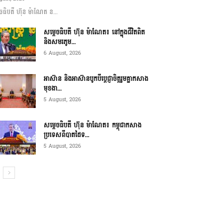
ចធិបតី ហ៊ុន ម៉ាណែត ន...
សម្តេចធិបតី ហ៊ុន ម៉ាណែត៖ នៅក្នុងជីវិតពិត
និងសមរភូម...
6 August, 2026
អាស៊ាន និងអាស៊ានបូកបីប្តេជ្ញាចិត្តរួមគ្នាកសាង
មុខងា...
5 August, 2026
សម្ដេចធិបតី ហ៊ុន ម៉ាណែត៖ កម្ពុជាកសាង
ប្រទេសពីបាតដៃទ...
5 August, 2026