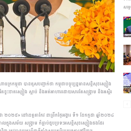
សម្តេ
ព័ត៌មាន​
និង
ាចក្រកម្ពុជា បានគូសបញ្ជាក់ថា កម្ពុជាបច្ចុប្បន្នមានសន្តិសុខស្បៀង
ប្រតិកម្ម
ខះខាតស្បៀង ស្លាប់ និងអត់អាហារដោយសារតែសង្រ្គាម និងអស្ថិរ
កដា ២០២៥» នៅខេត្តតាកែវ នាព្រឹកថ្ងៃអង្គារ ទី១ ខែកក្កដា ឆ្នាំ២០២៤
កាលក្នុងសម័យ សង្រ្គាម ក៏ធ្លាប់ជួបប្រទះអសន្តិសុខស្បៀងផងដែរ
រហ័ស
វិញ ត្រូវបានយកធ្វើជាទីតាំងសមរភូមិប្រយុទ្ធគ្នាទៅវិញ។