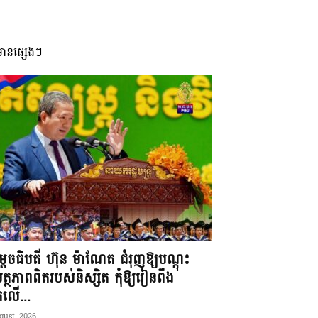
មានផ្សេងៗ
តេចធិបតី ហ៊ុន ម៉ាណែត ជំរុញឱ្យបណ្តុះ
្ថភាពពិតរបស់និស្សិត កុំឱ្យរៀនពឹង
ែកលើ...
gust, 2026