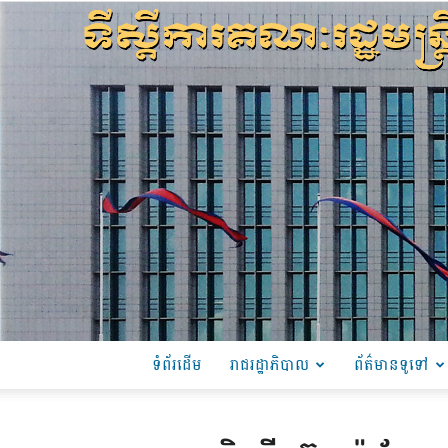
ទំព័រដើម
រាជរដ្ឋាភិបាល
ព័ត៌មានទូទៅ