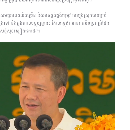
មត្ថភាពផលិតច្រើន និងអាចផ្គត់ផ្គង់តម្រូវ ការក្នុងស្រុកបានគ្រប់
ទៅ និងក្នុងពេលបច្ចុប្បន្ននេះ ដែលកម្ពុជា មានការបិទច្រកព្រំដែន
នូវសន្តិសុខស្បៀងផងដែរ៕