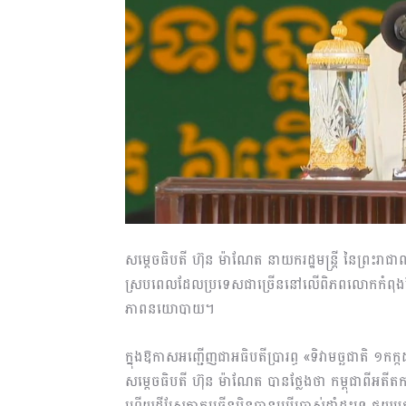
សម្តេចធិបតី ហ៊ុន ម៉ាណែត នាយករដ្ឋមន្ត្រី នៃព្រះរាជាណ
ស្របពេលដែលប្រទេសជាច្រើននៅលើពិភពលោកកំពុងតែខ្
ភាពនយោបាយ។
ក្នុងឱកាសអញ្ជើញជាអធិបតីប្រារព្ធ «ទិវាមច្ឆជាតិ ១កក្
សម្តេចធិបតី ហ៊ុន ម៉ាណែត បានថ្លែងថា កម្ពុជាពីអតីត
ហើយដីស្រែភាគច្រើនមិនបានប្រើប្រាស់ដាំដុះទេ ផ្ទុយមក