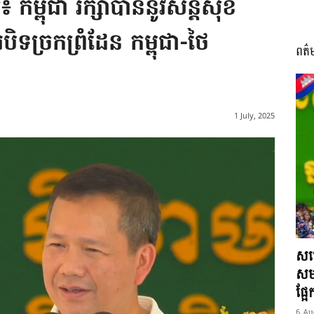
 កម្ពុជា រក្សាបាននូវសន្តិសុខ
ទច្រកព្រំដែន កម្ពុជា-ថៃ
ពត៌
I
1 July, 2025
អង្គ
ភាព​
សម្
សមត
ផ្អ
6 Au