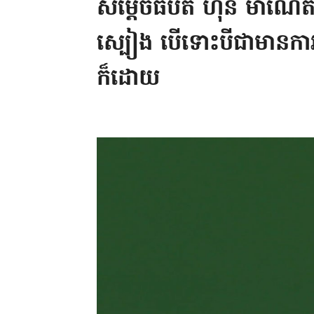
សម្តេចធិបតី ហ៊ុន ម៉ាណែត៖
ស្បៀង បើទោះបីជាមានការបិ
ក៏ដោយ