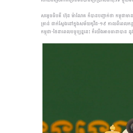
សម្តេចធិបតី ហ៊ុន ម៉ាណែត ក៏បានបញ្ជាក់ថា កម្ពុជាមានស
គ្រាន់ ជាក់ស្តែងនៅក្នុងសម័យកូវីដ-១៩ កាលពីពេលកន្លង
កម្ពុជា-ថៃនាពេលបច្ចុប្បន្ននេះ ក៏យើងអាចធានាបាន 