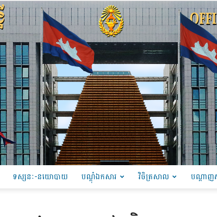
ទស្សនៈ-នយោបាយ
បណ្ដុំឯកសារ
វិចិត្រសាល
បណ្តាញស
PRU