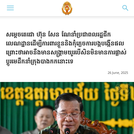
សម្តេចតេជោ ហ៊ុន សែន ណែនាំប្រជាពលរដ្ឋជីក
លេណដ្ឋានដើម្បីការពារខ្លួននិងកុំភ្លេចការបង្កបង្កើនផល
ព្រោះថាអាចនឹងមានសង្គ្រាមយូរបើសិនមិនមានការផ្លាស់
ប្ដូរមេដឹកនាំក្រុងបាងកកនោះទេ
26 June, 2025