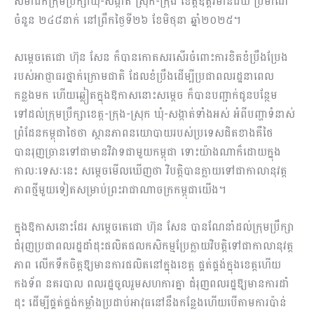
សមាជិកក្រុមប្រឹក្សាឃុំ-សង្កាត់ ស្រុក-ក្រុង ខេត្តឧត្តរមានជ័យ ប្រមាណ
ចំនួន ២៤៨នាក់ នៅព្រឹកថ្ងៃទី២៦ ខែមិថុនា ឆ្នាំ២០២៥។
សម្តេចតេជោ ហ៊ុន សែន ក៏បានកោតសរសើរចំពោះការខិតខំប្រឹងប្រែង
របស់អាជ្ញាធរថ្នាក់ក្រោមជាតិ ដែលខំប្រឹងដើម្បីប្រជាពលរដ្ឋនាពេល
កន្លងមក ហើយឆ្លៀតក្នុងឱកាសនោះសម្តេច ក៏បានបញ្ជាក់ជូនបន្ថែម
ទៅដល់ក្រុមប្រឹក្សាខេត្ត-ក្រុង-ស្រុក ឃុំ-សង្កាត់ទាំងអស់ អំពីបញ្ហាទំនាស់
ព្រំដែនកម្ពុជាថៃថា ស្ថានភាពនយោបាយរបស់ប្រទេសជិតខាងគឺថៃ
បានរុញច្រានទៅជាមានវិវាទជាមួយកម្ពុជា ទោះយ៉ាងណាក៏ដោយក្នុង
កាលៈទេសៈនេះ សម្តេចមើលឃើញថា វិបត្តិបានក្លាយទៅជាកាលានុវត្ត
ភាពថ្មីមួយទៀតសម្រាប់ព្រះរាជាណាចក្រកម្ពុជាយើង។
ក្នុងឱកាសនោះដែរ សម្តេចតេជោ ហ៊ុន សែន បានណែនាំដល់ក្រុមប្រឹក្សា
ជំរុញប្រជាពលរដ្ឋដាំដុះផលិតផលកសិកម្មប្រែក្លាយវិបត្តិទៅជាកាលានុវត្ត
ភាព លើកទឹកចិត្តឱ្យមានការផលិតនៅក្នុងខេត្ត ផ្គត់ផ្គង់ក្នុងខេត្តហើយ
កងទ័ព នគរបាល ពលរដ្ឋចូលរួមសហការគ្នា ជំរុញពលរដ្ឋឱ្យមានការដាំ
ដុះ ដើម្បីផ្គត់ផ្គង់កម្លាំងប្រដាប់អាវុធនៅនឹងកន្លែងហើយបើតាមការប៉ាន់