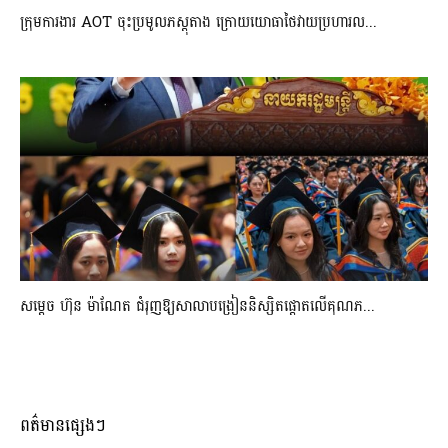
ក្រុមការងារ AOT ចុះប្រមូលភស្តុតាង ក្រោយយោធាថៃវាយប្រហារល...
សម្តេច ហ៊ុន ម៉ាណែត ជំរុញឱ្យសាលាបង្រៀននិស្សិតផ្តោតលើគុណភ...
ពត៌មានផ្សេងៗ