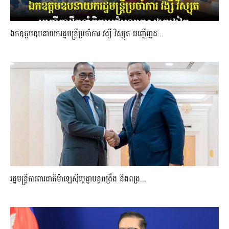
ឯកឧត្តមឧបនាយករដ្ឋមន្រ្តីប្រចាំការ វង្សី វិស្សុត អញ្ជើញដ...
រដ្ឋមន្ត្រីការពារជាតិម៉ាឡេស៊ីប្ដេជ្ញាបន្តពង្រឹង និងពង្រ...