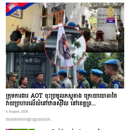
ក្រុមការងារ AOT ចុះប្រមូលភស្តុតាង ក្រោយយោធាថៃ
វាយប្រហារលើលំនៅឋានស៊ីវិល នៅខេត្តព្រ...
6 August, 2026
យោងតាមការបង្ហោះផ្សាយរបស់ក...