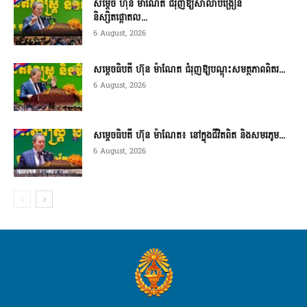
សម្តេច ហ៊ុន ម៉ាណែត ជំរុញឱ្យសាលាបង្រៀន
និស្សិតផ្តោតល...
6 August, 2026
សម្តេចធិបតី ហ៊ុន ម៉ាណែត ជំរុញឱ្យបណ្តុះសមត្ថភាពពិតរ...
6 August, 2026
សម្តេចធិបតី ហ៊ុន ម៉ាណែត៖ នៅក្នុងជីវិតពិត និងសមរភូម...
6 August, 2026