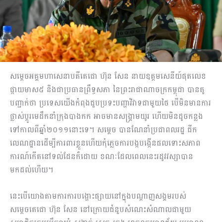
សម្ដេចអគ្គមហាសេនាបតីតេជោ ហ៊ុន សែន នាយឧត្តមសេនីយ៍ផុតលេខ
ផ្កាយមាស៥ និងជាប្រធានព្រឹទ្ធសភា នៃព្រះរាជាណាចក្រកម្ពុជា បានគូ
បញ្ជាក់ថា ប្រទេសយើងកំពុងជួបប្រទះបញ្ហាវិវាទជាមួយថៃ បើមិនមានការ
ផ្លាស់ប្តូរមេដឹកនាំក្រុងបាងកក អាចមានសង្គ្រាមយូរ ហើយមិនដូចកន្លង
ទៅកាលពីឆ្នាំ២០១១នោះទេ។ សម្តេច បានណែនាំប្រជាពលរដ្ឋ ជីក
លេណដ្ឋានដើម្បីការពារខ្លួនហើយកុំភ្លេចការបង្កបង្កើនផលទោះសភាព
ការណ៍កើតនៅទល់ដែនក៏ដោយ ខណៈដែលពេលនេះរដូវវស្សាបាន
មកដល់ហើយ។
នេះបើយោងតាមការការបង្ហោះផ្សាយនៅក្នុងបណ្ដាញសង្គមរបស់
សម្ដេចតេជោ ហ៊ុន សែន នៅក្រោយជំនួបសំណេះសំណាលជាមួយ