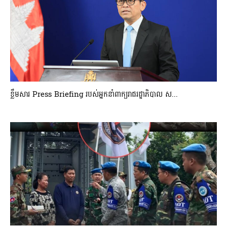
ខ្លឹមសារ Press Briefing របស់អ្នកនាំពាក្យរាជរដ្ឋាភិបាល ស...