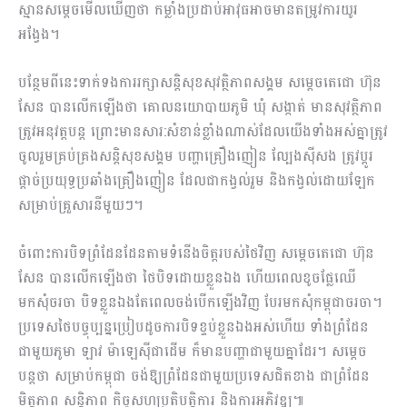
ស្មានសម្តេចមើលឃើញថា កម្លាំងប្រដាប់អាវុធអាចមានតម្រូវការយូរ
អង្វែង។
បន្ថែមពីនេះទាក់ទងការរក្សាសន្តិសុខសុវត្ថិភាពសង្គម សម្តេចតេជោ ហ៊ុន
សែន បានលើកឡើងថា គោលនយោបាយភូមិ ឃុំ សង្កាត់ មានសុវត្ថិភាព
ត្រូវអនុវត្តបន្ត ព្រោះមានសារ:សំខាន់ខ្លាំងណាស់ដែលយើងទាំងអស់គ្នាត្រូវ
ចូលរួមគ្រប់គ្រងសន្តិសុខសង្គម បញ្ហាគ្រឿងញៀន ល្បែងស៊ីសង ត្រូវប្តូរ
ផ្តាច់ប្រយុទ្ធប្រឆាំងគ្រឿងញៀន ដែលជាកង្វល់រួម និងកង្វល់ដោយឡែក
សម្រាប់គ្រួសារនីមួយៗ។
ចំពោះការបិទព្រំដែនដែនតាមទំនើងចិត្តរបស់ថៃវិញ សម្តេចតេជោ ហ៊ុន
សែន បានលើកឡើងថា ថៃបិទដោយខ្លួនឯង ហើយពេលខូចផ្លែឈើ
មកសុំចរចា បិទខ្លួនឯងតែពេលចង់បើកឡើងវិញ បែរមកសុំកម្ពុជាចរចា។
ប្រទេសថៃបច្ចុប្បន្នប្រៀបដូចការបិទខ្ទប់ខ្លួនឯងអស់ហើយ ទាំងព្រំដែន
ជាមួយភូមា ឡាវ ម៉ាឡេស៊ីជាដើម ក៏មានបញ្ហាជាមួយគ្នាដែរ។ សម្តេច
បន្តថា សម្រាប់កម្ពុជា ចង់ឱ្យព្រំដែនជាមួយប្រទេសជិតខាង ជាព្រំដែន
មិត្តភាព សន្តិភាព កិច្ចសហប្រតិបត្តិការ និងការអភិវឌ្ឍ៕