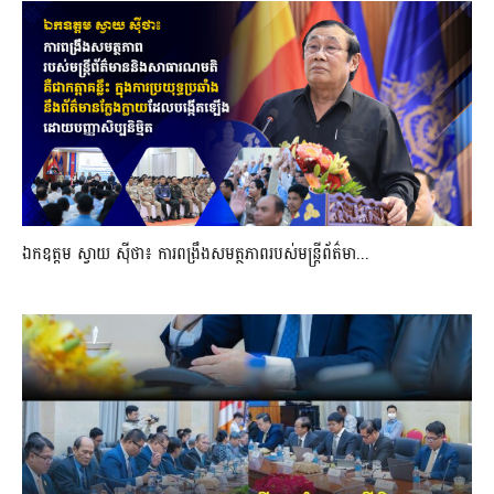
ឯកឧត្តម ស្វាយ ស៊ីថា៖ ការពង្រឹងសមត្ថភាពរបស់មន្ត្រីព័ត៌មា...