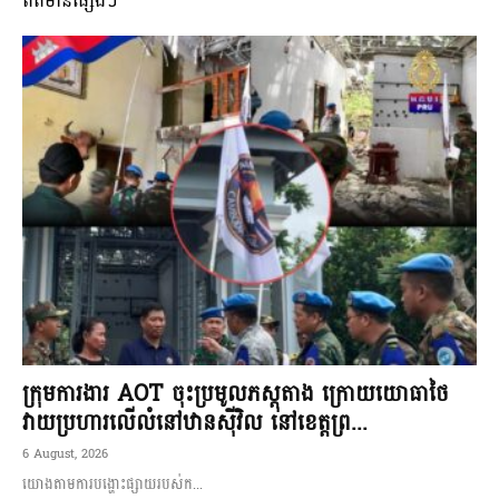
ពត៌មានផ្សេងៗ
ក្រុមការងារ AOT ចុះប្រមូលភស្តុតាង ក្រោយយោធាថៃ
វាយប្រហារលើលំនៅឋានស៊ីវិល នៅខេត្តព្រ...
6 August, 2026
យោងតាមការបង្ហោះផ្សាយរបស់ក...