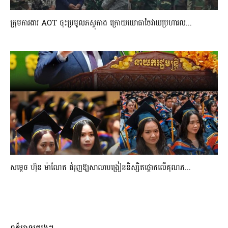
ក្រុមការងារ AOT ចុះប្រមូលភស្តុតាង ក្រោយយោធាថៃវាយប្រហារល...
សម្តេច ហ៊ុន ម៉ាណែត ជំរុញឱ្យសាលាបង្រៀននិស្សិតផ្តោតលើគុណភ...