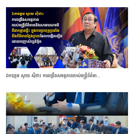
ឯកឧត្តម ស្វាយ ស៊ីថា៖ ការពង្រឹងសមត្ថភាពរបស់មន្ត្រីព័ត៌មា...