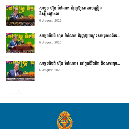
សម្តេច ហ៊ុន ម៉ាណែត ជំរុញឱ្យសាលាបង្រៀន
និស្សិតផ្តោតល...
6 August, 2026
សម្តេចធិបតី ហ៊ុន ម៉ាណែត ជំរុញឱ្យបណ្តុះសមត្ថភាពពិតរ...
6 August, 2026
សម្តេចធិបតី ហ៊ុន ម៉ាណែត៖ នៅក្នុងជីវិតពិត និងសមរភូម...
6 August, 2026