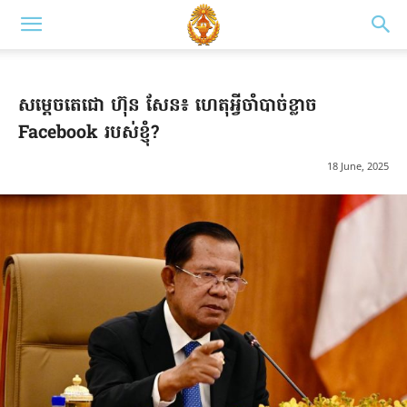
សម្តេចតេជោ ហ៊ុន សែន៖ ហេតុអ្វីចាំបាច់ខ្លាច
Facebook របស់ខ្ញុំ?
18 June, 2025