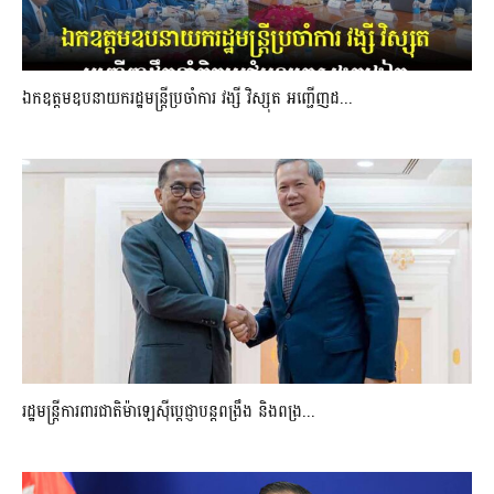
ឯកឧត្តមឧបនាយករដ្ឋមន្រ្តីប្រចាំការ វង្សី វិស្សុត អញ្ជើញដ...
រដ្ឋមន្ត្រីការពារជាតិម៉ាឡេស៊ីប្ដេជ្ញាបន្តពង្រឹង និងពង្រ...