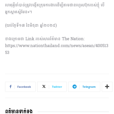
ហេតុអ្វីចាំបាច់ត្រូវបង្កើតក្រុមការងារដើម្បីតាមដានហេ្វសប៊ុករបស់ខ្ញុំ បើ
អ្នកស្អាតស្អំមែន»។
(យប់ថ្ងៃទី១៧ ខែមិថុនា ឆ្នាំ២០២៥)
ខាងក្រោមជា Link របស់សារព័ត៌មាន The Nation:
https://www.nationthailand.com/news/asean/400513
53
Facebook
Twitter
Telegram
ពត៌មានទាក់ទង