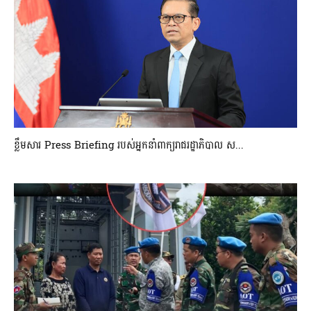
ខ្លឹមសារ Press Briefing របស់អ្នកនាំពាក្យរាជរដ្ឋាភិបាល ស...