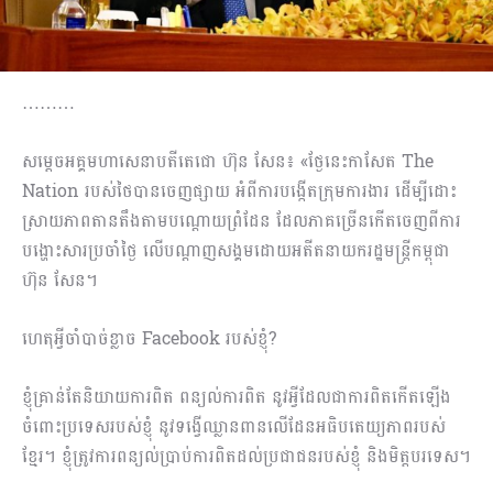
………
សម្តេចអគ្គមហាសេនាបតីតេជោ ហ៊ុន សែន៖ «ថ្ងែនេះកាសែត The
Nation របស់ថៃបានចេញផ្សាយ អំពីការបង្កើតក្រុមការងារ ដើម្បីដោះ
ស្រាយភាពតានតឹងតាមបណ្ដោយព្រំដែន ដែលភាគច្រើនកើតចេញពីការ
បង្ហោះសារប្រចាំថ្ងៃ លើបណ្តាញសង្គមដោយអតីតនាយករដ្ឋមន្ត្រីកម្ពុជា
ហ៊ុន សែន។
ហេតុអ្វីចាំបាច់ខ្លាច Facebook របស់ខ្ញុំ?
ខ្ញុំគ្រាន់តែនិយាយការពិត ពន្យល់ការពិត នូវអ្វីដែលជាការពិតកើតឡើង
ចំពោះប្រទេសរបស់ខ្ញុំ នូវទង្វើឈ្លានពានលើដែនអធិបតេយ្យភាពរបស់
ខ្មែរ។ ខ្ញុំត្រូវការពន្យល់ប្រាប់ការពិតដល់ប្រជាជនរបស់ខ្ញុំ និងមិត្តបរទេស។