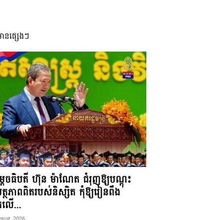
មានផ្សេងៗ
តេចធិបតី ហ៊ុន ម៉ាណែត ជំរុញឱ្យបណ្តុះ
្ថភាពពិតរបស់និស្សិត កុំឱ្យរៀនពឹង
ែកលើ...
gust, 2026