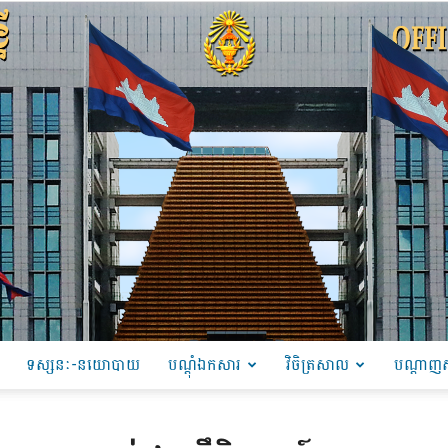
ទស្សនៈ-នយោបាយ
បណ្ដុំឯកសារ
វិចិត្រសាល
បណ្តាញស
PRU