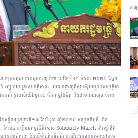
សម្តេ
ព័ត៌មាន​
និង
ជាណាចក្រកម្ពុជា បានគូសបញ្ជាក់ថា នៅថ្ងៃទី១៨ មិថុនា ២០២៥ ស្អែក
«ព្យុហយាត្រាសាមគ្គីភាព» ដែលបង្ហាញពីស្មារតីរួមកម្លាំងសាមគ្គីគ្នា
ប្រតិកម្ម
ារគាំទ្ររបស់យើងម្នាក់ៗ គឺជាកម្លាំងចិត្ត និងថាមពលសម្រាប់រាជ
ា នៅរសៀលថ្ងៃអង្គារទី១៧ ខែមិថុនា ឆ្នាំ២០២៥ សម្តេចធិបតី ហ៊ុន
 ដែលបានរៀបចំកម្មវិធីពិសេស Solidarity March ដើរថ្មើជើង
រហ័ស
របស់រាជរដ្ឋាភិបាល និងដើម្បីលើកទឹកចិត្តដល់វីរៈកងទ័ពជួរមុខនៅតាម