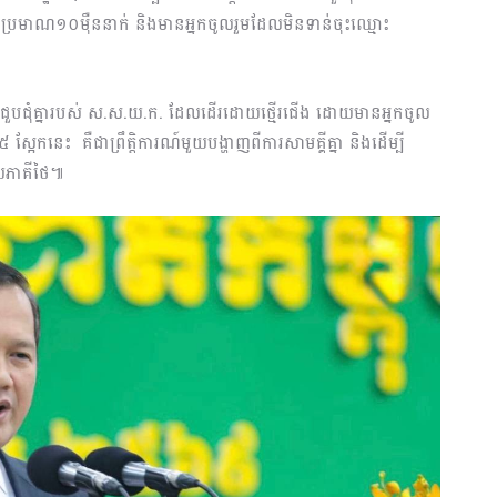
មប្រមាណ១០ម៉ឺននាក់ និងមានអ្នកចូលរួមដែលមិនទាន់ចុះឈ្មោះ
ោងជួបជុំគ្នារបស់ ស.ស.យ.ក. ដែលដើរដោយថ្មើរជើង ដោយមានអ្នកចូល
៥ ស្អែកនេះ
គឺជាព្រឹត្តិការណ៍មួយបង្ហាញពីការសាមគ្គីគ្នា និងដើម្បី
ួយភាគីថៃ៕