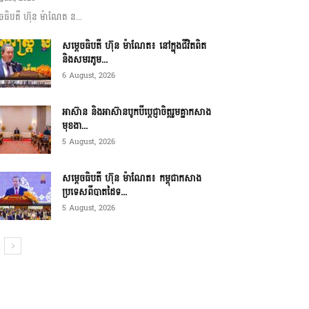
ចធិបតី ហ៊ុន ម៉ាណែត ន...
សម្តេចធិបតី ហ៊ុន ម៉ាណែត៖ នៅក្នុងជីវិតពិត
និងសមរភូម...
6 August, 2026
អាស៊ាន និងអាស៊ានបូកបីប្តេជ្ញាចិត្តរួមគ្នាកសាង
មុខងា...
5 August, 2026
សម្ដេចធិបតី ហ៊ុន ម៉ាណែត៖ កម្ពុជាកសាង
ប្រទេសពីបាតដៃទ...
5 August, 2026