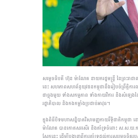
សម្តេចធិបតី ហ៊ុន ម៉ាណែត នាយករដ្ឋមន្ត្រី នៃព្រះរា
នេះ សហភាពសហព័ន្ធយុវជនកម្ពុជានឹងរៀបចំព្រឹត្តិការណ៍ 
ជាធ្លុងមួយ ទាំងសកម្មភាព ទាំងកាយវិការ និងសំឡេងនៃក
រដ្ឋាភិបាល និងកងកម្លាំងប្រដាប់អាវុធ។
ក្នុងពិធីបិទមហាសន្និបាតវិសាមញ្ញកាយរឹទ្ធិជាតិកម្ពុជ
ម៉ាណែត បានកោតសរសើរ និងគាំទ្រចំពោះ ស.ស.យ.ក.
ស្អែកនេះ ដើម្បីបង្ហាញពីការគាំទ្រដល់ការសម្រេចចិត្ត