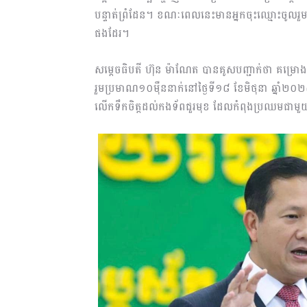
បន្ទាត់ព្រំដែន។ ខណៈពេលនេះមានអ្នកចុះឈ្មោះចូលរួ
ផងដែរ។
សម្តេចធិបតី ហ៊ុន ម៉ាណែត បានគូសបញ្ជាក់ថា គម្រ
រួមប្រមាណ១០ម៉ឺននាក់នៅថ្ងៃទី១៨ ខែមិថុនា ឆ្នាំ២០២
លើកទឹកចិត្តដល់កងទ័ពជួរមុខ ដែលកំពុងប្រឈមជាម