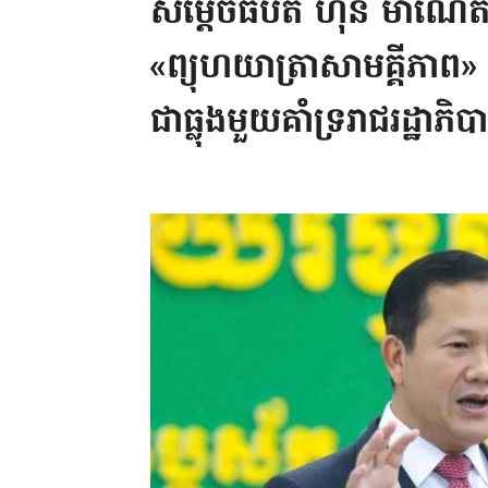
សម្តេចធិបតី ហ៊ុន ម៉ាណែត 
«ព្យុហយាត្រាសាមគ្គីភាព» បង
ជាធ្លុងមួយគាំទ្ររាជរដ្ឋាភ