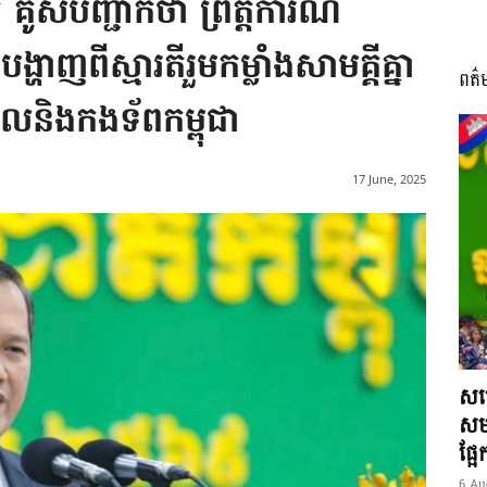
គូសបញ្ជាក់ថា ព្រឹត្តិការណ៍
្ហាញពីស្មារតីរួមកម្លាំងសាមគ្គីគ្នា
ពត៌
I
ិបាលនិងកងទ័ពកម្ពុជា
17 June, 2025
អង្គ
ភាព​
សម្
សមត
ផ្អ
6 Au