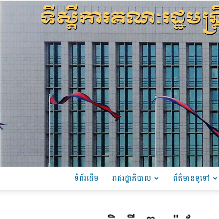
ទំព័រដើម
រាជរដ្ឋាភិបាល
ព័ត៌មានទូទៅ