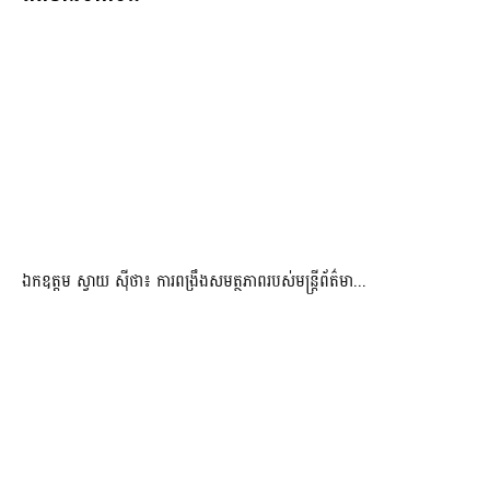
ឯកឧត្តម ស្វាយ ស៊ីថា៖ ការពង្រឹងសមត្ថភាពរបស់មន្ត្រីព័ត៌មា...