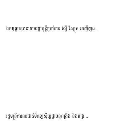
ឯកឧត្តមឧបនាយករដ្ឋមន្រ្តីប្រចាំការ វង្សី វិស្សុត អញ្ជើញដ...
រដ្ឋមន្ត្រីការពារជាតិម៉ាឡេស៊ីប្ដេជ្ញាបន្តពង្រឹង និងពង្រ...