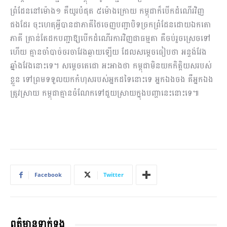
ព្រំដែននៅម៉ោង១ គឺយូរបំផុត ៥ម៉ោងក្រោយ កម្ពុជាក៏បើកដំណើរវិញ
ផងដែរ ចុះហេតុអ្វីបានជាភាគីថៃចេញបញ្ជាបិទច្រកព្រំដែនដោយឯកតោ
ភាគី គ្រាន់តែដកបញ្ជាឱ្យបើកដំណើរការវិញជាធម្មតា គឺចប់រួចស្រេចទៅ
ហើយ គ្មានចាំបាច់ចរចាវែងឆ្ងាយឡើយ ដែលសម្តេចធៀបថា អន្ទង់វែង
ឆ្នាំងវែងនោះទេ។ សម្តេចតេជោ អះអាងថា កម្ពុជាមិនយកកិត្តិយសរបស់
ខ្លួន ទៅព្រមទទួលយកកំហុសរបស់អ្នកដទៃនោះទេ អ្នកឯងចង គឺអ្នកឯង
ត្រូវស្រាយ កម្ពុជាគ្មានចំណែកទៅជួយស្រាយក្នុងបញ្ហានេះនោះទេ៕
Facebook
Twitter
ពត៌មានទាក់ទង