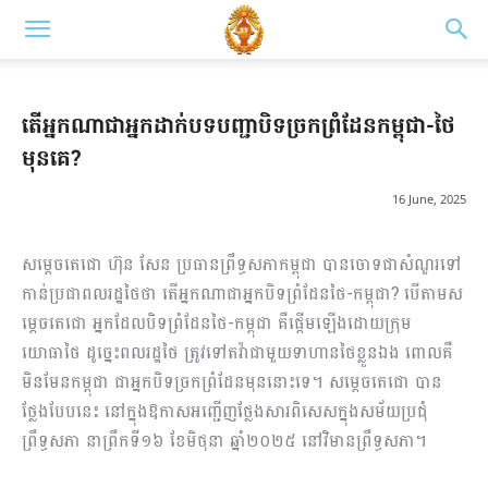
តើអ្នកណាជាអ្នកដាក់បទបញ្ជាបិទច្រកព្រំដែនកម្ពុជា-ថៃ
មុនគេ?
16 June, 2025
សម្តេចតេជោ ហ៊ុន សែន ប្រធានព្រឹទ្ធសភាកម្ពុជា បានចោទជាសំណួរទៅ
កាន់ប្រជាពលរដ្ឋថៃថា តើអ្នកណាជាអ្នកបិទព្រំដែនថៃ-កម្ពុជា? បើតាមស
ម្តេចតេជោ អ្នកដែលបិទព្រំដែនថៃ-កម្ពុជា គឺផ្តើមឡើងដោយក្រុម
យោធាថៃ ដូច្នេះពលរដ្ឋថៃ ត្រូវទៅតវ៉ាជាមួយទាហានថៃខ្លួនឯង ពោលគឺ
មិនមែនកម្ពុជា ជាអ្នកបិទច្រកព្រំដែនមុននោះទេ។ សម្តេចតេជោ បាន
ថ្លែងបែបនេះ នៅក្នុងឱកាសអញ្ជើញថ្លែងសារពិសេសក្នុងសម័យប្រជុំ
ព្រឹទ្ធសភា នាព្រឹកទី១៦ ខែមិថុនា ឆ្នាំ២០២៥ នៅវិមានព្រឹទ្ធសភា។