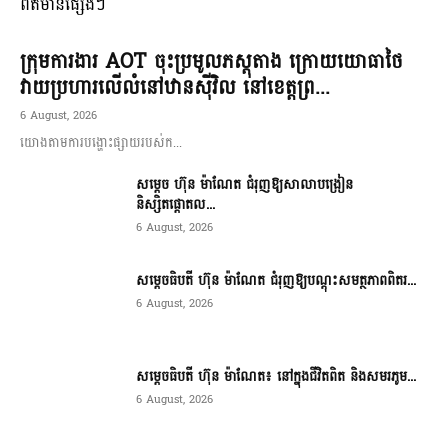
ពត៌មានផ្សេងៗ
ក្រុមការងារ AOT ចុះប្រមូលភស្តុតាង ក្រោយយោធាថៃ
វាយប្រហារលើលំនៅឋានស៊ីវិល នៅខេត្តព្រ...
6 August, 2026
យោងតាមការបង្ហោះផ្សាយរបស់ក...
សម្តេច ហ៊ុន ម៉ាណែត ជំរុញឱ្យសាលាបង្រៀន
និស្សិតផ្តោតល...
6 August, 2026
សម្តេចធិបតី ហ៊ុន ម៉ាណែត ជំរុញឱ្យបណ្តុះសមត្ថភាពពិតរ...
6 August, 2026
សម្តេចធិបតី ហ៊ុន ម៉ាណែត៖ នៅក្នុងជីវិតពិត និងសមរភូម...
6 August, 2026