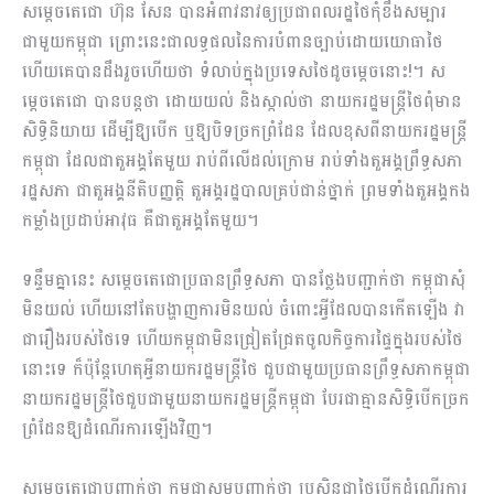
សម្តេចតេជោ ហ៊ុន សែន បានអំពាវនាវឲ្យប្រជាពលរដ្ឋថៃកុំខឹងសម្បារ
ជាមួយកម្ពុជា ព្រោះនេះជាលទ្ធផលនៃការបំពានច្បាប់ដោយយោធាថៃ
ហើយគេបានដឹងរួចហើយថា ទំលាប់ក្នុងប្រទេសថៃដូចម្តេចនោះ!។ ស
ម្តេចតេជោ បានបន្តថា ដោយយល់ និងស្កាល់ថា នាយករដ្ឋមន្ត្រីថៃពុំមាន
សិទ្ធិនិយាយ ដើម្បីឱ្យបើក ឬឱ្យបិទច្រកព្រំដែន ដែលខុសពីនាយករដ្ឋមន្ត្រី
កម្ពុជា ដែលជាតួអង្គតែមួយ រាប់ពីលើដល់ក្រោម រាប់ទាំងតួអង្គព្រឹទ្ធសភា
រដ្ឋសភា ជាតួអង្គនីតិបញ្ញត្តិ តួអង្គរដ្ឋបាលគ្រប់ជាន់ថ្នាក់ ព្រមទាំងតួអង្គកង
កម្លាំងប្រដាប់អាវុធ គឺជាតួអង្គតែមួយ។
ទន្ទឹមគ្នានេះ សម្តេចតេជោប្រធានព្រឹទ្ធសភា បានថ្លែងបញ្ជាក់ថា កម្ពុជាសុំ
មិនយល់ ហើយនៅតែបង្ហាញការមិនយល់ ចំពោះអ្វីដែលបានកើតឡើង វា
ជារឿងរបស់ថៃទេ ហើយកម្ពុជាមិនជ្រៀតជ្រែតចូលកិច្ចការផ្ទៃក្នុងរបស់ថៃ
នោះទេ ក៏ប៉ុន្តែហេតុអ្វីនាយករដ្ឋមន្ត្រីថៃ ជួបជាមួយប្រធានព្រឹទ្ធសភាកម្ពុជា
នាយករដ្ឋមន្ត្រីថៃជួបជាមួយនាយករដ្ឋមន្ត្រីកម្ពុជា បែរជាគ្មានសិទ្ធិបើកច្រក
ព្រំដែនឱ្យដំណើរការឡើងវិញ។
សម្តេចតេជោបញ្ជាក់ថា កម្ពុជាសូមបញ្ជាក់ថា ប្រសិនជាថៃបើកដំណើរការ