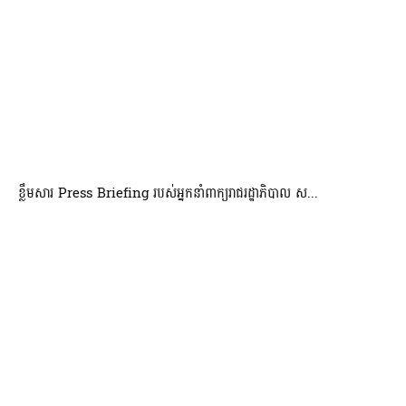
ខ្លឹមសារ Press Briefing របស់អ្នកនាំពាក្យរាជរដ្ឋាភិបាល ស...