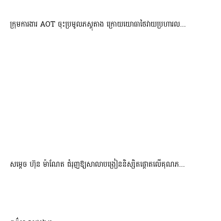
ក្រុមការងារ AOT ចុះប្រមូលភស្តុតាង ក្រោយយោធាថៃវាយប្រហារល...
សម្តេច ហ៊ុន ម៉ាណែត ជំរុញឱ្យសាលាបង្រៀននិស្សិតផ្តោតលើគុណភ...