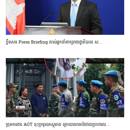
ខ្លឹមសារ Press Briefing របស់អ្នកនាំពាក្យរាជរដ្ឋាភិបាល ស...
ក្រុមការងារ AOT ចុះប្រមូលភស្តុតាង ក្រោយយោធាថៃវាយប្រហារល...