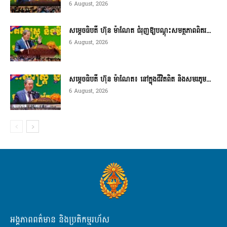
6 August, 2026
សម្តេចធិបតី ហ៊ុន ម៉ាណែត ជំរុញឱ្យបណ្តុះសមត្ថភាពពិតរ...
6 August, 2026
សម្តេចធិបតី ហ៊ុន ម៉ាណែត៖ នៅក្នុងជីវិតពិត និងសមរភូម...
6 August, 2026
អង្គភាពពត៌មាន និងប្រតិកម្មរហ័ស