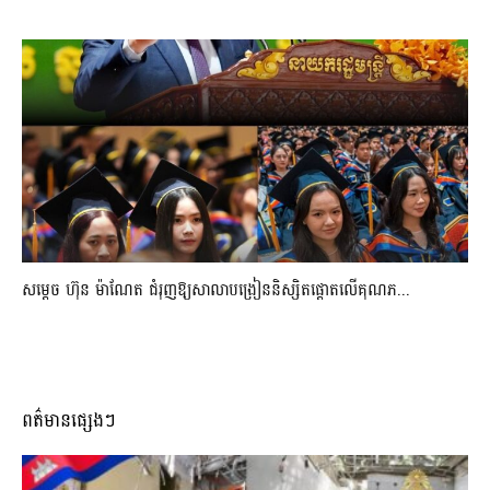
សម្តេច ហ៊ុន ម៉ាណែត ជំរុញឱ្យសាលាបង្រៀននិស្សិតផ្តោតលើគុណភ...
ពត៌មានផ្សេងៗ