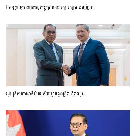
ឯកឧត្តមឧបនាយករដ្ឋមន្រ្តីប្រចាំការ វង្សី វិស្សុត អញ្ជើញដ...
រដ្ឋមន្ត្រីការពារជាតិម៉ាឡេស៊ីប្ដេជ្ញាបន្តពង្រឹង និងពង្រ...