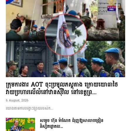
ក្រុមការងារ AOT ចុះប្រមូលភស្តុតាង ក្រោយយោធាថៃ
វាយប្រហារលើលំនៅឋានស៊ីវិល នៅខេត្តព្រ...
6 August, 2026
យោងតាមការបង្ហោះផ្សាយរបស់ក...
សម្តេច ហ៊ុន ម៉ាណែត ជំរុញឱ្យសាលាបង្រៀន
និស្សិតផ្តោតល...