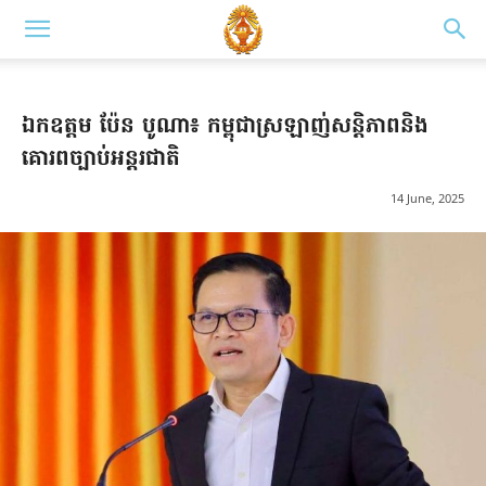
ឯកឧត្ដម ប៉ែន បូណា៖ កម្ពុជាស្រឡាញ់សន្តិភាពនិង
គោរពច្បាប់អន្តរជាតិ
14 June, 2025