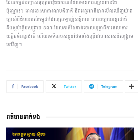
ដែលកម្ពុជារក្សាសិទ្ធិប្រើអាវុធគឺករណីដែលមានការឈ្លានពានតែ
ប៉ុណ្ណោះ។ ពេលនេះសាធារណមតិជាតិ និងអន្តរជាតិបានមើលឃើញយ៉ាង
ច្បាស់ពីជំហររបស់កម្ពុជាដែលស្រឡាញ់សន្តិភាព គោរពច្បាប់អន្តរជាតិ
និងស្អប់ខ្ពើមសង្គ្រាម ខណៈដែលភាគីថៃទាត់ចោលយុត្ថាធិការតុលាការ
យុត្តិធម៌អន្តរជាតិ ហើយមេទ័ពរបស់ខ្លួនថែមទាំងប្រើវោហាសាសន៍សង្គ្រាម
ទៅវិញ៕
Facebook
Twitter
Telegram
ពត៌មានទាក់ទង