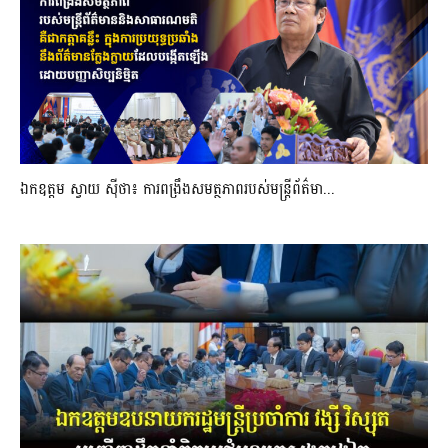
ឯកឧត្តម ស្វាយ ស៊ីថា៖ ការពង្រឹងសមត្ថភាពរបស់មន្ត្រីព័ត៌មា...