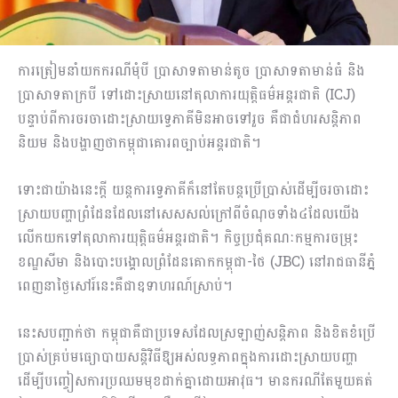
ការត្រៀមនាំយកករណីមុំបី ប្រាសាទតាមាន់តូច ប្រាសាទតាមាន់ធំ និង
ប្រាសាទតាក្របី ទៅដោះស្រាយនៅតុលាការយុត្តិធម៌អន្តរជាតិ (ICJ)
បន្ទាប់ពីការចរចាដោះស្រាយទ្វេភាគីមិនអាចទៅរួច គឺជាជំហរសន្តិភាព
និយម និងបង្ហាញថាកម្ពុជាគោរពច្បាប់អន្តរជាតិ។
ទោះជាយ៉ាងនេះក្តី យន្តការទ្វេភាគីក៏នៅតែបន្តប្រើប្រាស់ដើម្បីចរចាដោះ
ស្រាយបញ្ហាព្រំដែនដែលនៅសេសសល់ក្រៅពីចំណុចទាំង៤ដែលយើង
លើកយកទៅតុលាការយុត្តិធម៌អន្តរជាតិ។ កិច្ចប្រជុំគណៈកម្មការចម្រុះ
ខណ្ឌសីមា និងបោះបង្គោលព្រំដែនគោកកម្ពុជា-ថៃ (JBC) នៅរាជធានីភ្នំ
ពេញនាថ្ងៃសៅរ៍នេះគឺជាឧទាហរណ៍ស្រាប់។
នេះសបញ្ជាក់ថា កម្ពុជាគឺជាប្រទេសដែលស្រឡាញ់សន្តិភាព និងខិតខំប្រើ
ប្រាស់គ្រប់មធ្យោបាយសន្តិវិធីឱ្យអស់លទ្ធភាពក្នុងការដោះស្រាយបញ្ហា
ដើម្បីបញ្ចៀសការប្រឈមមុខដាក់គ្នាដោយអាវុធ។ មានករណីតែមួយគត់