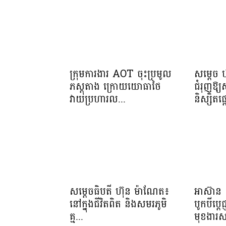
ក្រុមការងារ AOT ចុះប្រមូល
សម្តេច 
ភស្តុតាង ក្រោយយោធាថៃ
ជំរុញឱ្
វាយប្រហារល...
និស្សិត
សម្តេចធិបតី ហ៊ុន ម៉ាណែត៖
អាស៊ាន 
នៅក្នុងជីវិតពិត និងសមរភូមិ
បូកបីប្តេជ
គ្ម...
មុខងារស