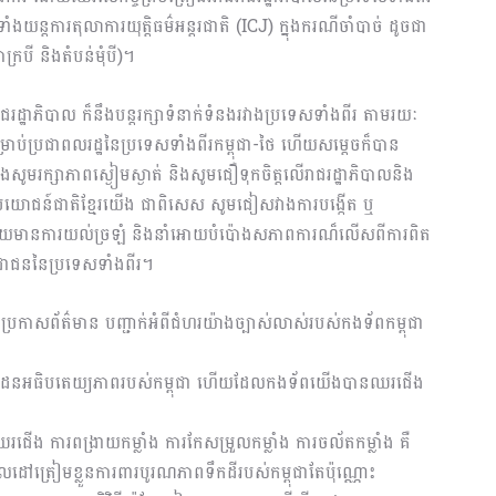
ំងយន្តការតុលាការយុត្តិធម៌អន្តរជាតិ (ICJ) ក្នុងករណីចាំបាច់ ដូចជា
របី និងតំបន់មុំបី)។
ជរដ្ឋាភិបាល ក៏នឹងបន្តរក្សាទំនាក់ទំនងរវាងប្រទេសទាំងពីរ តាមរយៈ
្រាប់ប្រជាពលរដ្ឋនៃប្រទេសទាំងពីរកម្ពុជា-ថៃ ហើយសម្តេចក៏បាន
ងសូមរក្សាភាពស្ងៀមស្ងាត់ និងសូមជឿទុកចិត្តលើរាជរដ្ឋាភិបាលនិង
តមប្រយោជន៍ជាតិខ្មែរយើង ជាពិសេស សូមជៀសវាងការបង្កើត ឬ
ោយមានការយល់ច្រឡំ និងនាំអោយបំប៉ោងសភាពការណ៏លើសពីការពិត
រជាជននៃប្រទេសទាំងពីរ។
តីប្រកាសព័ត៌មាន បញ្ជាក់អំពីជំហរយ៉ាងច្បាស់លាស់របស់កងទ័ពកម្ពុជា
ក្នុងដែនអធិបតេយ្យភាពរបស់កម្ពុជា ហើយដែលកងទ័ពយើងបានឈរជើង
ឈរជើង ការពង្រាយកម្លាំង ការកែសម្រួលកម្លាំង ការចល័តកម្លាំង គឺ
ោលដៅត្រៀមខ្លួនការពារបូរណភាពទឹកដីរបស់កម្ពុជាតែប៉ុណ្ណោះ