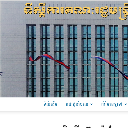
ទំព័រដើម
រាជរដ្ឋាភិបាល
ព័ត៌មានទូទៅ