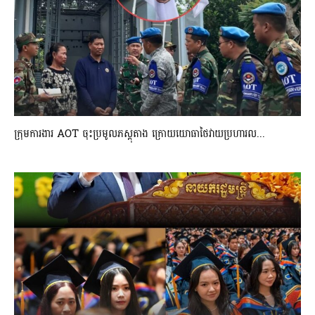
ក្រុមការងារ AOT ចុះប្រមូលភស្តុតាង ក្រោយយោធាថៃវាយប្រហារល...