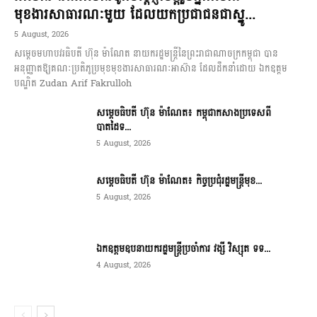
មុខងារសាធារណៈមួយ ដែលយកប្រជាជនជាស្នូ...
5 August, 2026
សម្តេចមហាបវរធិបតី ហ៊ុន ម៉ាណែត នាយករដ្ឋមន្ត្រីនៃព្រះរាជាណាចក្រកម្ពុជា បាន
អនុញ្ញាតឱ្យគណៈប្រតិភូប្រមុខមុខងារសាធារណៈអាស៊ាន ដែលដឹកនាំដោយ ឯកឧត្តម
បណ្ឌិត Zudan Arif Fakrulloh
សម្ដេចធិបតី ហ៊ុន ម៉ាណែត៖ កម្ពុជាកសាងប្រទេសពី
បាតដៃទ...
5 August, 2026
សម្ដេចធិបតី ហ៊ុន ម៉ាណែត៖ កិច្ចប្រជុំរដ្ឋមន្ត្រីមុខ...
5 August, 2026
ឯកឧត្តមឧបនាយករដ្ឋមន្ត្រីប្រចាំការ វង្សី វិស្សុត ទទ...
4 August, 2026