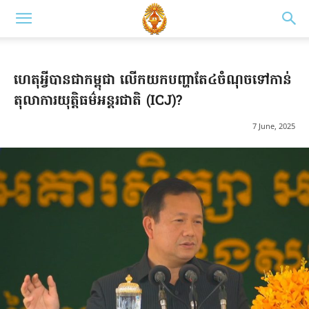
ហេតុអ្វីបានជាកម្ពុជា លើកយកបញ្ហាតែ៤ចំណុចទៅកាន់
តុលាការយុត្តិធម៌អន្តរជាតិ (ICJ)?
7 June, 2025