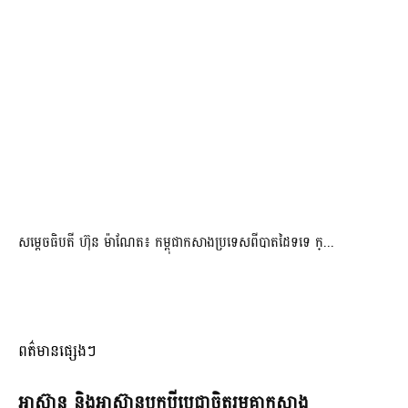
សម្ដេចធិបតី ហ៊ុន ម៉ាណែត៖ កម្ពុជាកសាងប្រទេសពីបាតដៃទទេ ក្...
ពត៌មានផ្សេងៗ
អាស៊ាន និងអាស៊ានបូកបីប្តេជ្ញាចិត្តរួមគ្នាកសាង