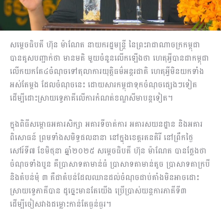
សម្តេចធិបតី ហ៊ុន ម៉ាណែត នាយករដ្ឋមន្ត្រី នៃព្រះរាជាណាចក្រកម្ពុជា
បានគូសបញ្ជាក់ថា មានមតិ មួយចំនួនលើកឡើងថា ហេតុអ្វីបានជាកម្ពុជា
លើកយកតែ៤ចំណុចទៅតុលាការយុត្តិធម៌អន្តរជាតិ ហេតុអ្វីមិនយកទាំង
អស់តែម្តង ដែលចំណុចនេះ ដោយសារកម្ពុជាទុកចំណុចផ្សេងៗទៀត
ដើម្បីដោះស្រាយទ្វេភាគីលើការកំណត់ខណ្ឌសីមាបន្តទៀត។
ក្នុងពិធីសម្ពោធអគារសិក្សា អគារទីចាត់ការ អគារសយនដ្ឋាន និងអគារ
ពិសោធន៍ ព្រមទាំងសមិទ្ធផលនានា នៅក្នុងខេត្តរតនគិរី នៅព្រឹកថ្ងៃ
សៅរ៍ទី៧ ខែមិថុនា ឆ្នាំ២០២៥ សម្តេចធិបតី ហ៊ុន ម៉ាណែត បានថ្លែងថា
ចំណុចទាំងបួន គឺប្រាសាទតាមាន់ធំ ប្រាសាទតាមាន់តូច ប្រាសាទតាក្របី
និងតំបន់មុំ ៣ គឺជាតំបន់ដែលឈានដល់ចំណុចជាប់គាំងមិនអាចដោះ
ស្រាយទ្វេភាគីបាន ដូច្នេះមានតែយើង ប្រើប្រាស់យន្តការភាគីទី៣
ដើម្បីចៀសវាងជម្លោះកាន់តែធ្ងន់ធ្ងរ។