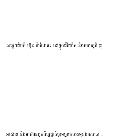
សម្តេចធិបតី ហ៊ុន ម៉ាណែត៖ នៅក្នុងជីវិតពិត និងសមរភូមិ គ្ម...
អាស៊ាន និងអាស៊ានបូកបីប្តេជ្ញាចិត្តរួមគ្នាកសាងមុខងារសាធា...