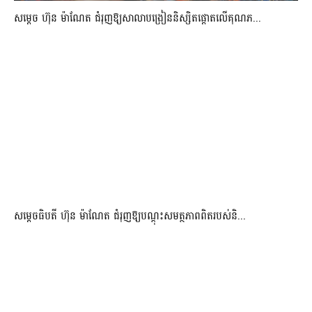
សម្តេច ហ៊ុន ម៉ាណែត ជំរុញឱ្យសាលាបង្រៀននិស្សិតផ្តោតលើគុណភ...
សម្តេចធិបតី ហ៊ុន ម៉ាណែត ជំរុញឱ្យបណ្តុះសមត្ថភាពពិតរបស់និ...