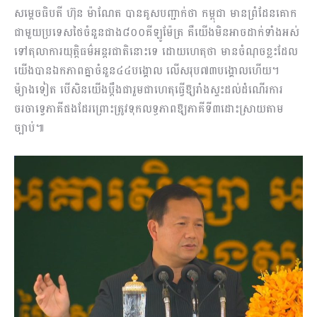
សម្តេចធិបតី ហ៊ុន ម៉ាណែត បានគូសបញ្ជាក់ថា កម្ពុជា មានព្រំដែនគោក
ជាមួយប្រទេសថៃចំនួនជាង៨០០គីឡូម៉ែត្រ គឺយើងមិនអាចដាក់ទាំងអស់
ទៅតុលាការយុត្តិធម៌អន្តរជាតិនោះទេ ដោយហេតុថា មានចំណុចខ្លះដែល
យើងបានឯកភាពគ្នាចំនួន៤៤បង្គោល លើសរុប៧៣បង្គោលហើយ។
ម៉្យាងទៀត បើសិនយើងប្តឹងជារួមជាហេតុធ្វើឱ្យរាំងស្ទះដល់ដំណើរការ
ចរចាទ្វេភាគីផងដែរព្រោះត្រូវទុកលទ្ធភាពឱ្យភាគីទី៣ដោះស្រាយតាម
ច្បាប់៕