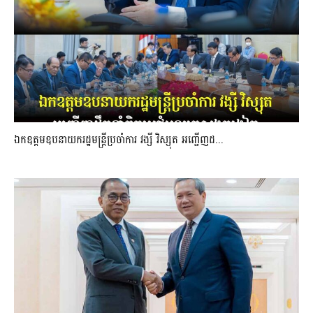
ឯកឧត្តមឧបនាយករដ្ឋមន្រ្តីប្រចាំការ វង្សី វិស្សុត អញ្ជើញដ...