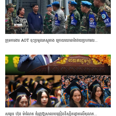
ក្រុមការងារ AOT ចុះប្រមូលភស្តុតាង ក្រោយយោធាថៃវាយប្រហារល...
សម្តេច ហ៊ុន ម៉ាណែត ជំរុញឱ្យសាលាបង្រៀននិស្សិតផ្តោតលើគុណភ...