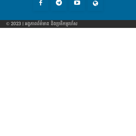
© 2023 | អង្គភាព​ព័ត៌មាន​ និងប្រតិកម្មរហ័ស