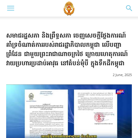
សមាជរដ្ឋសភា និងព្រឹទ្ធសភា ចេញសេចក្តីថ្លែងការណ៍
គាំទ្រចំណាត់ការរបស់រាជរដ្ឋាភិបាលកម្ពុជា លើបញ្ហា
ព្រំដែន ជាមួយព្រះរាជាណាចក្រថៃ ក្រោយហេតុការណ៍
វាយប្រហារប្រដាប់អាវុធ នៅតំបន់មុំបី ក្នុងទឹកដីកម្ពុជា
2 June, 2025