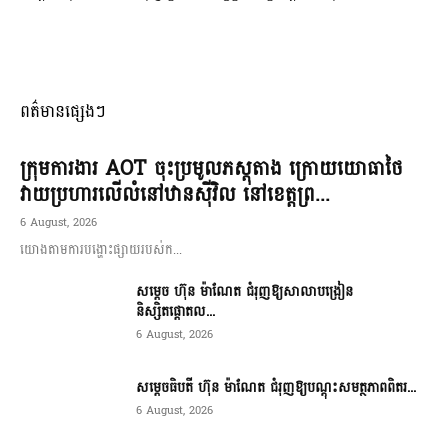
ពត៌មានផ្សេងៗ
ក្រុមការងារ AOT ចុះប្រមូលភស្តុតាង ក្រោយយោធាថៃ
វាយប្រហារលើលំនៅឋានស៊ីវិល នៅខេត្តព្រ...
6 August, 2026
យោងតាមការបង្ហោះផ្សាយរបស់ក...
សម្តេច ហ៊ុន ម៉ាណែត ជំរុញឱ្យសាលាបង្រៀន
និស្សិតផ្តោតល...
6 August, 2026
សម្តេចធិបតី ហ៊ុន ម៉ាណែត ជំរុញឱ្យបណ្តុះសមត្ថភាពពិតរ...
6 August, 2026