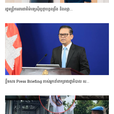
រដ្ឋមន្ត្រីការពារជាតិម៉ាឡេស៊ីប្ដេជ្ញាបន្តពង្រឹង និងពង្រ...
ខ្លឹមសារ Press Briefing របស់អ្នកនាំពាក្យរាជរដ្ឋាភិបាល ស...