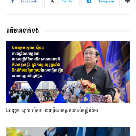
Facebook
Twitter
Telegram
ពត៌មានទាក់ទង
ឯកឧត្តម ស្វាយ ស៊ីថា៖ ការពង្រឹងសមត្ថភាពរបស់មន្ត្រីព័ត៌មា...