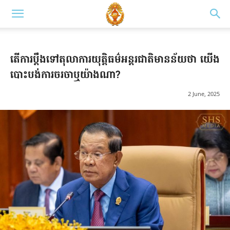
តើការប្តឹងទៅតុលាការយុត្តិធម៌អន្តរជាតិមានន័យថា យើង
បោះបង់ការចរចាឬយ៉ាងណា?
2 June, 2025