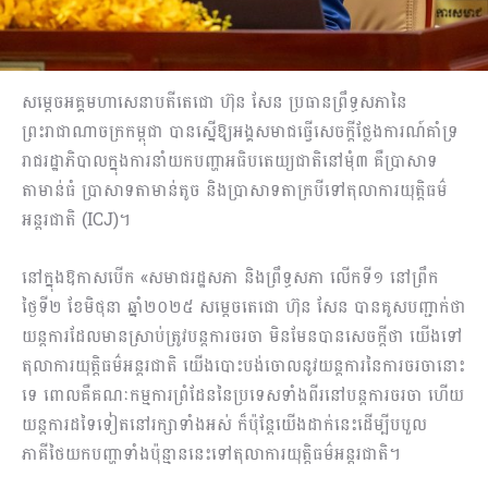
សម្តេចអគ្គមហាសេនាបតីតេជោ ហ៊ុន សែន ប្រធានព្រឹទ្ធសភានៃ
ព្រះរាជាណាចក្រកម្ពុជា បានស្នើឱ្យអង្គសមាជធ្វើសេចក្តីថ្លែងការណ៍គាំទ្រ
រាជរដ្ឋាភិបាលក្នុងការនាំយកបញ្ហាអធិបតេយ្យជាតិនៅមុំ៣ គឺប្រាសាទ
តាមាន់ធំ ប្រាសាទតាមាន់តូច និងប្រាសាទតាក្របីទៅតុលាការយុត្តិធម៌
អន្តរជាតិ (ICJ)។
នៅក្នុងឱកាសបើក «សមាជរដ្ឋសភា និងព្រឹទ្ធសភា លើកទី១ នៅព្រឹក
ថ្ងៃទី២ ខែមិថុនា ឆ្នាំ២០២៥ សម្តេចតេជោ ហ៊ុន សែន បានគូសបញ្ជាក់ថា
យន្តការដែលមានស្រាប់ត្រូវបន្តការចរចា មិនមែនបានសេចក្តីថា យើងទៅ
តុលាការយុត្តិធម៌អន្តរជាតិ យើងបោះបង់ចោលនូវយន្តការនៃការចរចានោះ
ទេ ពោលគឺគណៈកម្មការព្រំដែននៃប្រទេសទាំងពីរនៅបន្តការចរចា ហើយ
យន្តការដទៃទៀតនៅរក្សាទាំងអស់ ក៏ប៉ុន្តែយើងដាក់នេះដើម្បីបបួល
ភាគីថៃយកបញ្ហាទាំងប៉ុន្មាននេះទៅតុលាការយុត្តិធម៌អន្តរជាតិ។