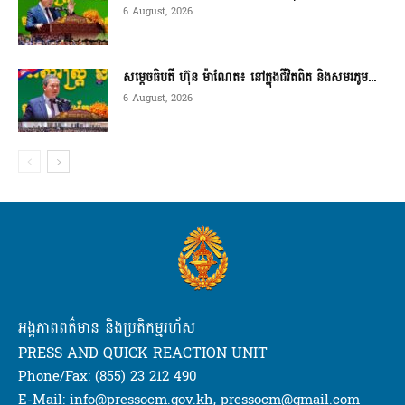
6 August, 2026
សម្តេចធិបតី ហ៊ុន ម៉ាណែត៖ នៅក្នុងជីវិតពិត និងសមរភូម...
6 August, 2026
អង្គភាពពត៌មាន និងប្រតិកម្មរហ័ស
PRESS AND QUICK REACTION UNIT
Phone/Fax: (855) 23 212 490
E-Mail: info@pressocm.gov.kh, pressocm@gmail.com