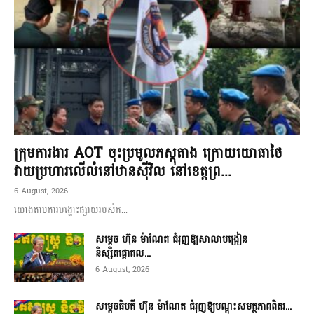
ក្រុមការងារ AOT ចុះប្រមូលភស្តុតាង ក្រោយយោធាថៃ
វាយប្រហារលើលំនៅឋានស៊ីវិល នៅខេត្តព្រ...
6 August, 2026
យោងតាមការបង្ហោះផ្សាយរបស់ក...
សម្តេច ហ៊ុន ម៉ាណែត ជំរុញឱ្យសាលាបង្រៀន
និស្សិតផ្តោតល...
6 August, 2026
សម្តេចធិបតី ហ៊ុន ម៉ាណែត ជំរុញឱ្យបណ្តុះសមត្ថភាពពិតរ...