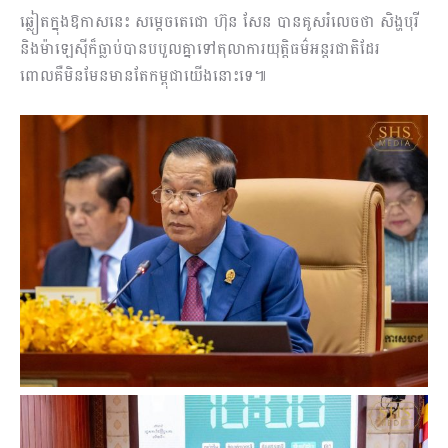
ឆ្លៀតក្នុងឱកាសនេះ សម្តេចតេជោ ហ៊ុន សែន បានគូសរំលេចថា សិង្ហបុរី
និងម៉ាឡេស៊ីក៏ធ្លាប់បានបបួលគ្នាទៅតុលាការយុត្តិធម៌អន្តរជាតិដែរ
ពោលគឺមិនមែនមានតែកម្ពុជាយើងនោះទេ៕