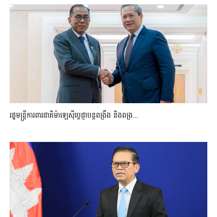
រដ្ឋមន្ត្រីការពារជាតិម៉ាឡេស៊ីប្ដេជ្ញាបន្តពង្រឹង និងពង្រ...