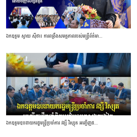
ឯកឧត្តម ស្វាយ ស៊ីថា៖ ការពង្រឹងសមត្ថភាពរបស់មន្ត្រីព័ត៌មា...
ឯកឧត្តមឧបនាយករដ្ឋមន្រ្តីប្រចាំការ វង្សី វិស្សុត អញ្ជើញដ...