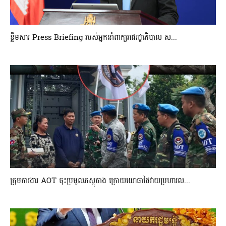
ខ្លឹមសារ Press Briefing របស់អ្នកនាំពាក្យរាជរដ្ឋាភិបាល ស...
ក្រុមការងារ AOT ចុះប្រមូលភស្តុតាង ក្រោយយោធាថៃវាយប្រហារល...