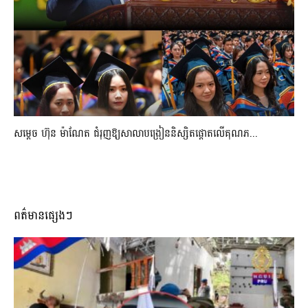
សម្តេច ហ៊ុន ម៉ាណែត ជំរុញឱ្យសាលាបង្រៀននិស្សិតផ្តោតលើគុណភ...
ពត៌មានផ្សេងៗ