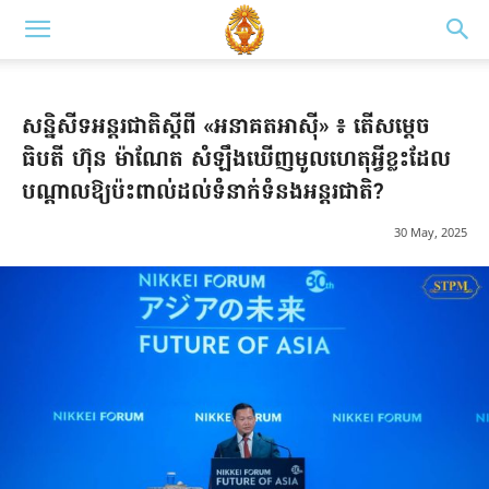
សន្និសីទអន្ដរជាតិស្ដីពី «អនាគតអាស៊ី» ៖ តើសម្ដេច
ធិបតី ហ៊ុន ម៉ាណែត សំឡឹងឃើញមូលហេតុអ្វីខ្លះដែល
បណ្ដាលឱ្យប៉ះពាល់ដល់ទំនាក់ទំនងអន្ដរជាតិ?
30 May, 2025