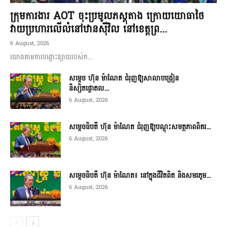
ក្រុមការងារ AOT ចុះប្រមូលភស្តុតាង ក្រោយយោធាថៃ
វាយប្រហារលើលំនៅឋានស៊ីវិល នៅខេត្តព្រ...
6 August, 2026
យោងតាមការបង្ហោះផ្សាយរបស់ក...
សម្តេច ហ៊ុន ម៉ាណែត ជំរុញឱ្យសាលាបង្រៀន
និស្សិតផ្តោតល...
6 August, 2026
សម្តេចធិបតី ហ៊ុន ម៉ាណែត ជំរុញឱ្យបណ្តុះសមត្ថភាពពិតរ...
6 August, 2026
សម្តេចធិបតី ហ៊ុន ម៉ាណែត៖ នៅក្នុងជីវិតពិត និងសមរភូម...
6 August, 2026