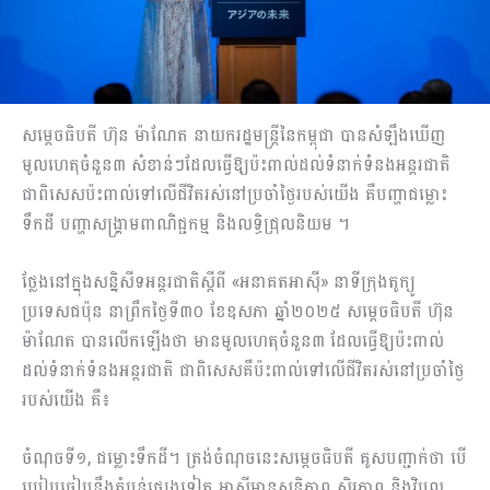
សម្ដេចធិបតី ហ៊ុន ម៉ាណែត នាយករដ្ឋមន្រ្ដីនៃកម្ពុជា បានសំឡឹងឃើញ
មូលហេតុចំនួន៣ សំខាន់ៗដែលធ្វើឱ្យប៉ះពាល់ដល់ទំនាក់ទំនងអន្ដរជាតិ
ជាពិសេសប៉ះពាល់ទៅលើជីវិតរស់នៅប្រចាំថ្ងៃរបស់យើង គឺបញ្ហាជម្លោះ
ទឹកដី បញ្ហាសង្រ្គាមពាណិជ្ជកម្ម និងលទ្ធិជ្រុលនិយម ។
ថ្លែងនៅក្នុងសន្និសីទអន្ដរជាតិស្ដីពី «អនាគតអាស៊ី» នាទីក្រុងតូក្យូ
ប្រទេសជប៉ុន នាព្រឹកថ្ងៃទី៣០ ខែឧសភា ឆ្នាំ២០២៥ សម្ដេចធិបតី ហ៊ុន
ម៉ាណែត បានលើកឡើងថា មានមូលហេតុចំនួន៣ ដែលធ្វើឱ្យប៉ះពាល់
ដល់ទំនាក់ទំនងអន្ដរជាតិ ជាពិសេសគឺប៉ះពាល់ទៅលើជីវិតរស់នៅប្រចាំថ្ងៃ
របស់យើង គឺ៖
ចំណុចទី១, ជម្លោះទឹកដី។ ត្រង់ចំណុចនេះសម្ដេចធិបតី គូសបញ្ជាក់ថា បើ
ប្រៀបធៀបនឹងតំបន់ផ្សេងទៀត អាស៊ីមានសន្ដិភាព ស្ថិរភាព និងវិបុល