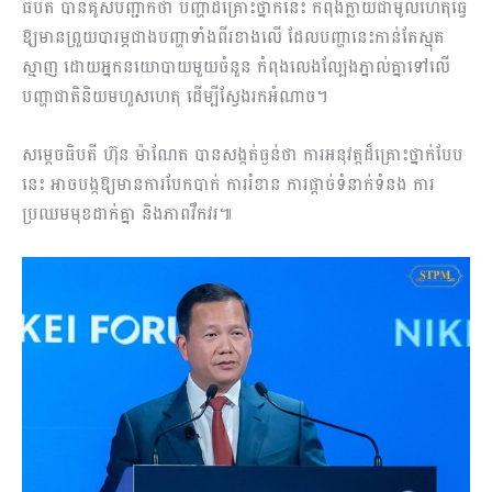
ធិបតី បានគូសបញ្ជាក់ថា បញ្ហាដ៏គ្រោះថ្នាក់នេះ កំពុងក្លាយជាមូលហេតុធ្វើ
ឱ្យមានព្រួយបារម្ភជាងបញ្ហាទាំងពីរខាងលើ ដែលបញ្ហានេះកាន់តែស្មុគ
ស្មាញ ដោយអ្នកនយោបាយមួយចំនួន កំពុងលេងល្បែងភ្នាល់គ្នាទៅលើ
បញ្ហាជាតិនិយមហួសហេតុ ដើម្បីស្វែងរកអំណាច។
សម្ដេចធិបតី ហ៊ុន ម៉ាណែត បានសង្កត់ធ្ងន់ថា ការអនុវត្ដដ៏គ្រោះថ្នាក់បែប
នេះ អាចបង្កឱ្យមានការបែកបាក់ ការរំខាន ការផ្ដាច់ទំនាក់ទំនង ការ
ប្រឈមមុខដាក់គ្នា និងភាពវឹកវរ៕