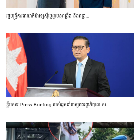
រដ្ឋមន្ត្រីការពារជាតិម៉ាឡេស៊ីប្ដេជ្ញាបន្តពង្រឹង និងពង្រ...
ខ្លឹមសារ Press Briefing របស់អ្នកនាំពាក្យរាជរដ្ឋាភិបាល ស...