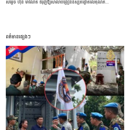
សម្តេច ហ៊ុន ម៉ាណែត ជំរុញឱ្យសាលាបង្រៀននិស្សិតផ្តោតលើគុណភ...
ពត៌មានផ្សេងៗ