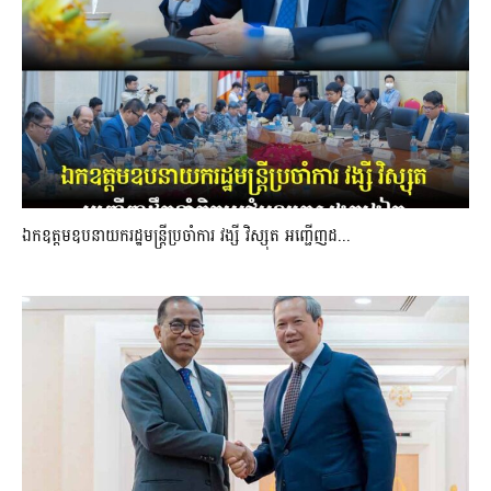
ឯកឧត្តមឧបនាយករដ្ឋមន្រ្តីប្រចាំការ វង្សី វិស្សុត អញ្ជើញដ...