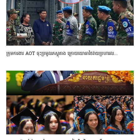
ក្រុមការងារ AOT ចុះប្រមូលភស្តុតាង ក្រោយយោធាថៃវាយប្រហារល...