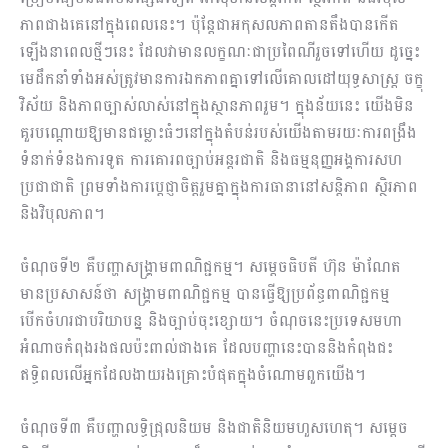
ភាពជាងគេនៅក្នុងពេលនេះ។ ប៉ុន្ដែជាអកុសលភាពតានតឹងបានកើត
ឡើងនាពេលថ្មីៗនេះ ដែលវាមានលក្ខណៈជាប្រពៃណីរួចទៅហើយ ដូច្នេះ
មេដឹកនាំទាំងអស់ត្រូវមានការឯកភាពគ្នាទៅលើគោលដៅយុទ្ធសាស្រ្ដ ចក្ខុ
វិស័យ និងភាពច្បាស់លាស់នៅក្នុងស្ថានភាពរួម។ ក្នុងន័យនេះ យើងមិន
គួរបណ្ដោយឱ្យមានជម្លោះធំៗនៅក្នុងតំបន់របស់យើងតាមរយៈការពង្រឹង
ទំនាក់ទំនងការទូត ការគោរពច្បាប់អន្ដរជាតិ និងធម្មនុញ្ញអង្គការសហ
ប្រជាជាតិ ព្រមទាំងការបេ្ដជ្ញាចិត្ដរួមគ្នាក្នុងការធានានៅសន្ដិភាព ស្ថិរភាព
និងវិបុលភាព។
ចំណុចទី២ គឺបញ្ហាសង្រ្គាមពាណិជ្ជកម្ម។ សម្ដេចធិបតី ហ៊ុន ម៉ាណែត
មានប្រសាសន៍ថា សង្រ្គាមពាណិជ្ជកម្ម បានធ្វើឱ្យប្រព័ន្ធពាណិជ្ជកម្ម
បើកចំហរជាបរិយាបន្ន និងច្បាប់ចុះខ្សោយ។ ចំណុចនេះប្រទេសមហា
អំណាចកំពុងរងផលប៉ះពាល់ជាងគេ ដែលបញ្ហានេះបាននិងកំពុងជះ
ឥទ្ធិពលលើអ្នកដែលងាយរងគ្រោះបំផុតក្នុងចំណោមពួកយើង។
ចំណុចទី៣ គឺបញ្ហាលទ្ធិជ្រុលនិយម និងជាតិនិយមហួសហេតុ។ សម្ដេច