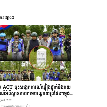
មានផ្សេងៗ
ុម AOT ចុះសង្កេតការណ៍ផ្ទៀងផ្ទាត់និងរាយ
ណ៍អំពីស្ថានភាពតាមបណ្តោយព្រំដែនកម្ពុជ...
gust, 2026
ាមការបង្ហោះផ្សាយរបស់ក...