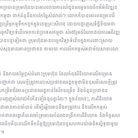
្រធានក្រុមហ៊ុនបានគោរពរាយការណ៍ជូនសម្តេចបវរធិបតីអំពីវឌ្ឍន
ម្ពុជា ពាក់ព័ន្ធនឹងការកែច្នៃសំណល់។ លោកក៏បានគោរពជម្រាបពី
រឹត្តកម្មទឹកកខ្វក់ក្នុងខេត្តព្រះសីហនុ ដោយបង្ហាញសុទិដ្ឋិនិយមថា
េកវិទ្យាទំនើបមកកាន់ប្រទេសកម្ពុជា សំដៅរួមចំណែកដល់ការអភិវឌ្ឍ
នបានបន្តទៀតថា ក្រុមហ៊ុនមានបច្ចេកវិទ្យាទំនើបក្នុងការដោះស្រាយ
កម្ពស់សុខុមាលភាពប្រជាជន តាមរយៈការលើកកម្ពស់អនាម័យសាធារណៈ
៍ និងវាយតម្លៃខ្ពស់ចំពោះក្រុមហ៊ុន ដែលកំពុងវិនិយោគលើគម្រោង
ក់ថា សេចក្តីត្រូវការរបស់ប្រជាពលរដ្ឋកម្ពុជាមិនខុសពីសេចក្តីត្រូវ
រិតជីវភាពប្រជាពលរដ្ឋកាន់តែរីកចម្រើន និងចំនួនប្រជាជន
ការបញ្ចេញសំណល់ក៏កើនឡើងដូចគ្នាដែរ។ ក្នុងន័យនេះ, ការវិនិយោគ
 ពិតជាមានភាពចាំបាច់ ដើម្បីឆ្លើយតបនឹងតម្រូវការ និងលើកកម្ពស់
ាក់ថារាជរដ្ឋាភិបាលគាំទ្រគោលបំណងពង្រីកការវិនិយោគ និងកិច្ចសហ
្តេចបវរធិបតីបានលើកទឹកចិត្តឱ្យក្រុមហ៊ុនបន្តសហការយ៉ាងជិតស្និទ្ធជាមួយ
ល់៕