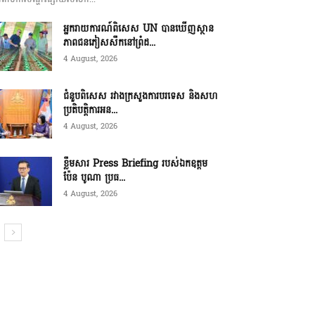
អ្នករាយការណ៍ពិសេស UN បានឃើញស្ថាន
ភាពជនភៀសសឹកនៅព្រំដ...
4 August, 2026
ជំនួបពិសេស រវាងក្រសួងការបរទេស និងសហ
ប្រតិបត្តិការអន...
4 August, 2026
ខ្លឹមសារ Press Briefing របស់ឯកឧត្តម
ប៉ែន បូណា ប្រធ...
4 August, 2026