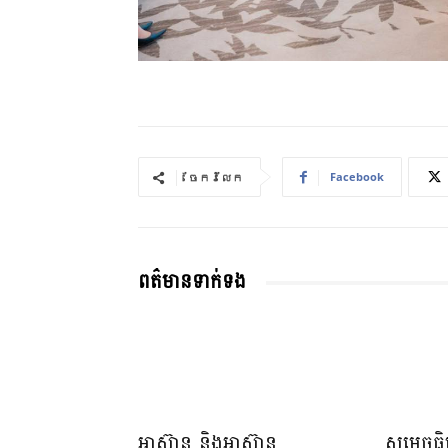
Facebook
ចែករំលែក
ពត៌មានទាក់ទង
អាស៊ាន និងអាស៊ាន
សម្ដេចធ