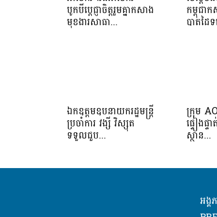
បូកបីប្តេជ្ញាចិត្តរួមគ្នាកសាង
កម្ពុជា
មុខងារសាធា...
បាតដៃទទ
ឯកឧត្តមឧបនាយករដ្ឋមន្ត្រី
ក្រុម A
ប្រចាំការ វង្សី វិស្សុត
ផ្ទៀងផ្ទ
ទទួលជួប...
ស្ថាន...
អង្គ
PRE