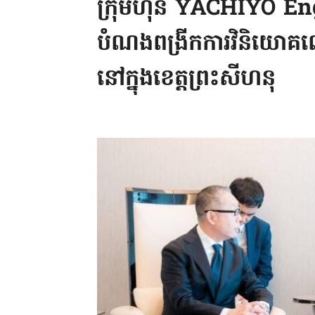
ក្រុមហ៊ុន YACHIYO Eng
បំណងពង្រីកការវិនិយោគលើគម្
នៅក្នុងខេត្តព្រះសីហនុ