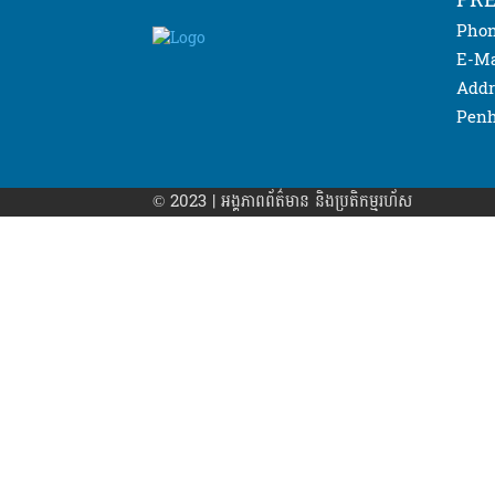
Phon
E-Ma
Addr
Penh
© 2023 | អង្គភាព​ព័ត៌មាន​ និងប្រតិកម្មរហ័ស