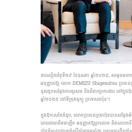
នារសៀលថ្ងៃទី២៩ ខែឧសភា ឆ្នាំ២០២៥, សម្ដេចមហាបវរធ
អនុញ្ញាតឱ្យ លោក DEMIZU Shigemitsu ប្រធានក
ចូលជួបសម្ដែងការគួរសម និងពិភាក្សាការងារ នៅក្នុង
ឆ្នាំ២០២៥ នៅទីក្រុងតូក្យូ ប្រទេសជប៉ុន។
ក្នុងឱកាសនៃជំនួប, លោកប្រធានក្រុមហ៊ុនបានសម្ត
ពេលវេលាដ៏មមាញឹក អនុញ្ញាតឱ្យរូបលោក និងសហការីប
ហ៊ុនក៏បានបង្ហាញជំនឿយ៉ាងមុតមាំថា ក្រោមការដឹកនាំរបស