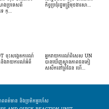
កសាងប្រទេសពី
កិច្ចប្រជុំរដ្ឋមន្ត្រីមុខងារសា...
េ ក្...
OT ចុះសង្កេតការណ៍
អ្នករាយការណ៍ពិសេស UN
ាត់និងរាយការណ៍អំពី
បានឃើញស្ថានភាពជនភៀ
សសឹកនៅព្រំដែន ហើ...
ភាពពត៌មាន និងប្រតិកម្មរហ័ស
SS AND QUICK REACTION UNIT