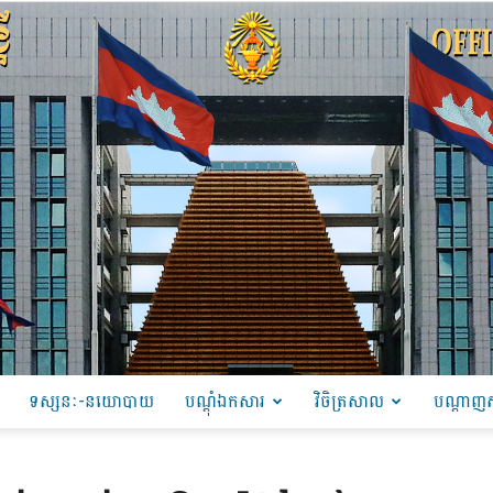
ទស្សនៈ-នយោបាយ
បណ្ដុំឯកសារ
វិចិត្រសាល
បណ្តាញស
PRU