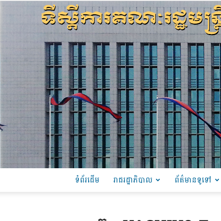
ទំព័រដើម
រាជរដ្ឋាភិបាល
ព័ត៌មានទូទៅ