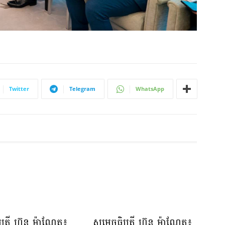
Twitter
Telegram
WhatsApp
ិបតី ហ៊ុន ម៉ាណែត៖
សម្ដេចធិបតី ហ៊ុន ម៉ាណែត៖