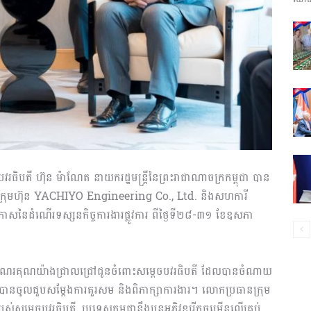
ព័ត៌មាន​
និង
ិបតី ហ៊ុន ម៉ាណែត នាយករដ្ឋមន្ត្រីនៃព្រះរាជាណាចក្រកម្ពុជា បាន
្រុមហ៊ុន YACHIYO Engineering Co., Ltd. និងសហការី
ប្រតិកម្ម
ឱកាសនៃដំណើរទស្សនកិច្ចការងារផ្លូវការ ពីថ្ងៃទី២៨-៣១ ខែឧសភា
ែងអំណរគុណយ៉ាងជ្រាលជ្រៅជូនចំពោះសម្តេចបវរធិបតី ដែលបានចំណាយ
ានចូលជួបសម្តែងការគួរសម និងពិភាក្សាការងារ។ លោកប្រធានក្រុម
រហ័ស
់សម្តេចបវរធិបតី, ប្រទេសកម្ពុជានឹងបន្តអភិវឌ្ឍរីកចម្រើនលើគ្រប់