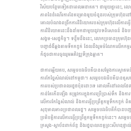
វិស័យបន្ថែមទៀតនាពេលអនាគត។ ជាមួយគ្នានេះ, លោកប
ភាពនៃដំណើរការនៃគម្រោងមួយចំនួនរបស់ក្រុមហ៊ុននៅក
គោលបំណងពង្រីកការវិនិយោគរបស់ក្រុមហ៊ុនលើការធ្វើប្រព្
ការវិនិយោគនេះនឹងនាំមកជាមួយនូវបទពិសោធន៍ និងបច្ច
សង្គម-សេដ្ឋកិច្ច។ ទន្ទឹមនឹងនេះ, លោកប្រធានក្រុមហ៊ុ
បញ្ហាជំងឺឆ្លងតាមទឹកកខ្វក់ ដែលនឹងរួមចំណែកលើក
ក៏ដូចជាការចូលរួមអភិវឌ្ឍទីក្រុងឆ្លាត។
ជាការឆ្លើយតប, សម្តេចបវរធិបតីបានសម្តែងការស្វាគមន
ការកែច្នៃសំណល់នៅកម្ពុជា។ សម្តេចបវរធិបតីបានគូសបញ្ជា
ការរបស់ប្រជាពលរដ្ឋជប៉ុននោះទេ ពោលគឺនៅពេលដែលកម្
កាន់តែកើនឡើង តម្រូវការក្នុងការប្រើប្រាស់ទឹក និង
លើការកែច្នៃសំណល់ និងការធ្វើប្រព្រឹត្តកម្មទឹកកខ្វក់
សុខុមាលភាពប្រជាពលរដ្ឋ។ សម្តេចបវរធិបតីក៏បានបញ្ជ
ប្រតិបត្តិការលើការធ្វើប្រព្រឹត្តកម្មទឹកកខ្វក់នេះ។ សម
ក្រសួង-ស្ថាប័នពាក់ព័ន្ធ និងរដ្ឋបាលខេត្តព្រះសីហនុផ្ទា