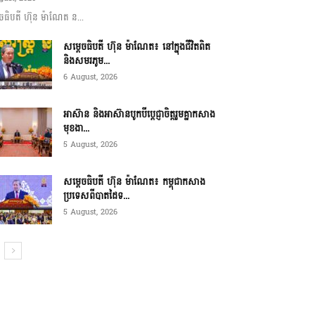
ចធិបតី ហ៊ុន ម៉ាណែត ន...
សម្តេចធិបតី ហ៊ុន ម៉ាណែត៖ នៅក្នុងជីវិតពិត
និងសមរភូម...
6 August, 2026
អាស៊ាន និងអាស៊ានបូកបីប្តេជ្ញាចិត្តរួមគ្នាកសាង
មុខងា...
5 August, 2026
សម្ដេចធិបតី ហ៊ុន ម៉ាណែត៖ កម្ពុជាកសាង
ប្រទេសពីបាតដៃទ...
5 August, 2026