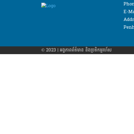
Phon
E-Ma
Addr
Penh
© 2023 | អង្គភាព​ព័ត៌មាន​ និងប្រតិកម្មរហ័ស