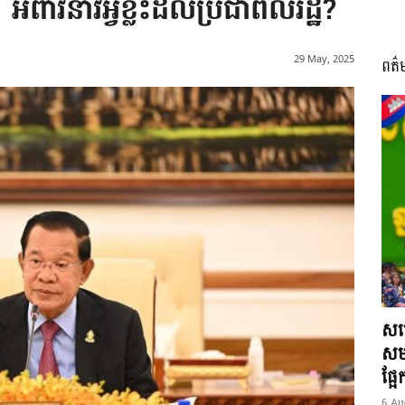
ពាវនាវអ្វីខ្លះដល់ប្រជាពលរដ្ឋ?
29 May, 2025
ពត៌
I
អង្គ
ភាព​
សម្
សមត
ផ្អ
6 Au