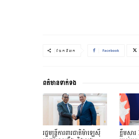
Facebook
ចែករំលែក
ពត៌មានទាក់ទង
រដ្ឋមន្ត្រីការពារជាតិម៉ាឡេស៊ី
ខ្លឹមសា