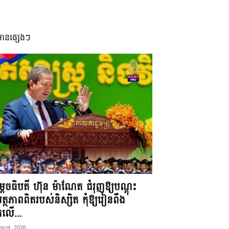
មានផ្សេងៗ
តេចធិបតី ហ៊ុន ម៉ាណែត ជំរុញឱ្យបណ្តុះ
្ថភាពពិតរបស់និស្សិត កុំឱ្យរៀនពឹង
ែកលើ...
gust, 2026