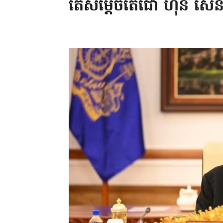
តើសម្តេចតេជោ ហ៊ុន សែន អំ