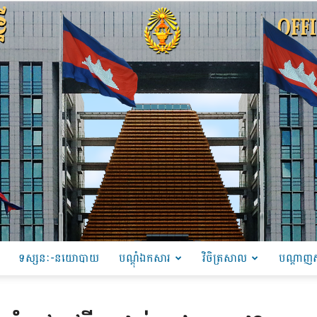
ទស្សនៈ-នយោបាយ
បណ្ដុំឯកសារ
វិចិត្រសាល
បណ្តាញស
PRU