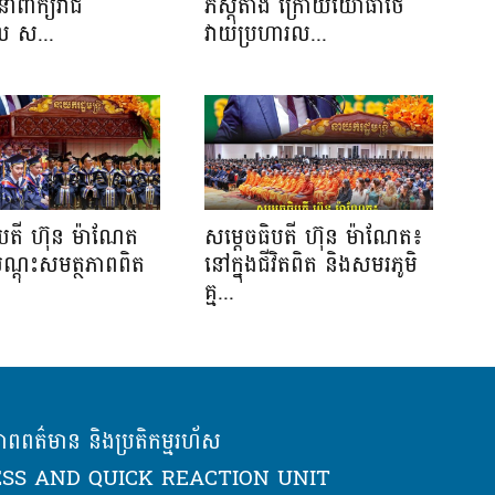
នាំពាក្យរាជ
ភស្តុតាង ក្រោយយោធាថៃ
ាល ស...
វាយប្រហារល...
ិបតី ហ៊ុន ម៉ាណែត
សម្តេចធិបតី ហ៊ុន ម៉ាណែត៖
បណ្តុះសមត្ថភាពពិត
នៅក្នុងជីវិតពិត និងសមរភូមិ
.
គ្ម...
ភាពពត៌មាន និងប្រតិកម្មរហ័ស
SS AND QUICK REACTION UNIT