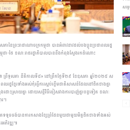
សម្តេ
ព័ត៌មាន​
សភានៃព្រះរាជាណាចក្រកម្ពុជា បានអំពាវនាវដល់បងប្អូនប្រជាពលរដ្ឋ
និង
ដែនកម្ពុជា-ថៃ ខណៈរាជរដ្ឋាភិបាលបាននឹងកំពុងស្វែងរកដំណោះ
៣ ព្រឹទ្ធសភា នីតិកាលទី៥» នៅព្រឹកថ្ងៃទី២៩ ខែឧសភា ឆ្នាំ២០២៥ ស
ពលរដ្ឋខ្មែរទាំងអស់កុំធ្វើការស្អប់ខ្ពើមជាតិសាសន៍ដែលនៅជិតខាងគ្នា
ប្រតិកម្ម
លកំពុងដោះស្រាយគ្នា ដោយសន្តិវិធីចៀសវាងការបាញ់គ្នាបន្តទៀត ខណៈ
លារ។
តែទទូចចង់បានការកសាងខ្សែព្រំដែនមួយជាមួយមិត្តជិតខាងទាំងអស់
រហ័ស
ារអភិវឌ្ឍ៕