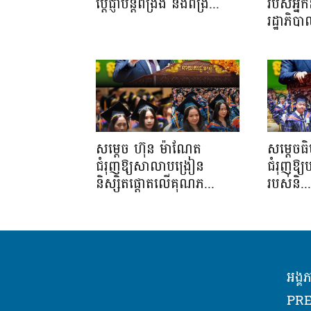
ប្ដេជ្ញាបន្តពង្រឹង និងពង្រ...
របស់អ្នក
រដ្ឋាភិប
សម្តេច ហ៊ុន ម៉ាណែត
សម្តេចធ
ជំរុញឱ្យសាលាបង្រៀន
ជំរុញឱ្យ
និស្សិតផ្តោតលើគុណភ...
របស់និ..
អង្គ
PRE