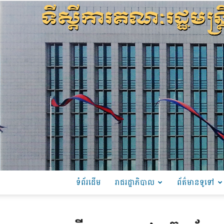
ទំព័រដើម
រាជរដ្ឋាភិបាល
ព័ត៌មានទូទៅ