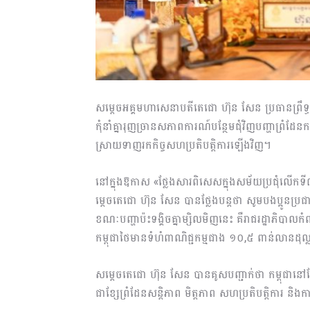
សម្តេចអគ្គមហាសេនាបតីតេជោ ហ៊ុន សែន ប្រធានព្រឹទ្ធ
កុំនាំគ្នារុញច្រានសភាពការណ៍បន្ថែមជុំវិញបញ្ហាព្រំ
ស្រាយទាញរកកិច្ចសហប្រតិបត្តិការឡើងវិញ។
នៅក្នុងឱកាស «ថ្លែងសារពិសេសក្នុងសម័យប្រជុំលើកទី
ម្តេចតេជោ ហ៊ុន សែន បានថ្លែងបន្តថា សូមបងប្អូនប្រជា
ខណៈបញ្ហាប៉ះទង្គិចគ្នាម្សិលមិញនេះ គឺរាជរដ្ឋាភិបា
កម្ពុជាថៃមានទំហំពាណិជ្ជកម្មជាង ១០,៥ ពាន់លានដុល្
សម្តេចតេជោ ហ៊ុន សែន បានគូសបញ្ជាក់ថា កម្ពុជានៅ
ជាខ្សែព្រំដែនសន្តិភាព មិត្តភាព សហប្រតិបត្តិការ និងក