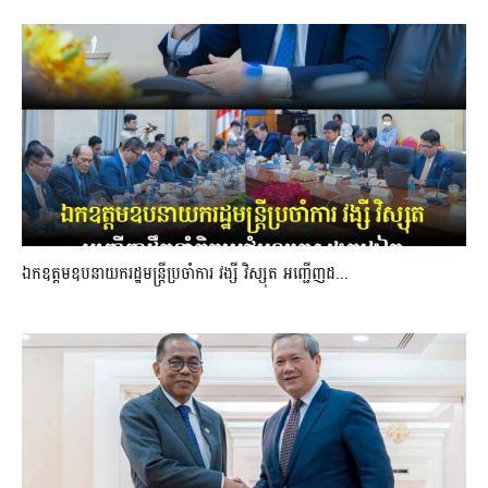
ឯកឧត្តមឧបនាយករដ្ឋមន្រ្តីប្រចាំការ វង្សី វិស្សុត អញ្ជើញដ...