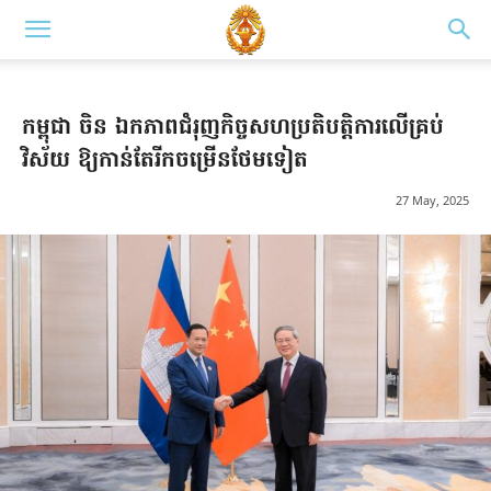
កម្ពុជា ចិន ឯកភាពជំរុញកិច្ចសហប្រតិបត្តិការលើគ្រប់
វិស័យ ឱ្យកាន់តែរីកចម្រើនថែមទៀត
27 May, 2025