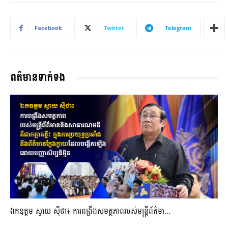
Facebook
Twitter
Telegram
ពត៌មានទាក់ទង
ឯកឧត្តម ស្វាយ ស៊ីថា៖ ការពង្រឹងសមត្ថភាពរបស់មន្ត្រីព័ត៌មា...