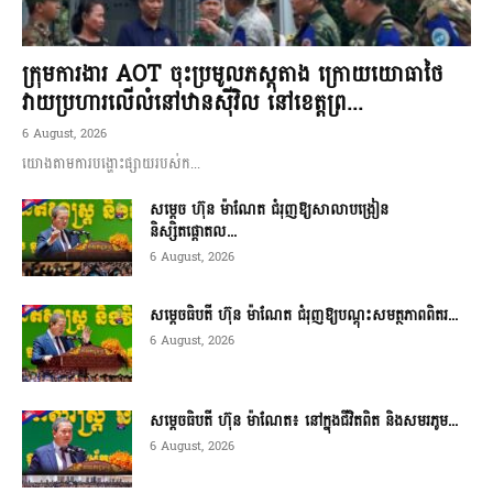
ក្រុមការងារ AOT ចុះប្រមូលភស្តុតាង ក្រោយយោធាថៃ
វាយប្រហារលើលំនៅឋានស៊ីវិល នៅខេត្តព្រ...
6 August, 2026
យោងតាមការបង្ហោះផ្សាយរបស់ក...
សម្តេច ហ៊ុន ម៉ាណែត ជំរុញឱ្យសាលាបង្រៀន
និស្សិតផ្តោតល...
6 August, 2026
សម្តេចធិបតី ហ៊ុន ម៉ាណែត ជំរុញឱ្យបណ្តុះសមត្ថភាពពិតរ...
6 August, 2026
សម្តេចធិបតី ហ៊ុន ម៉ាណែត៖ នៅក្នុងជីវិតពិត និងសមរភូម...
6 August, 2026