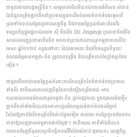
ជាមួយនាយករដ្ឋមន្ត្រីចិន។ សម្តេចបវរធិបតីបានឯកភាពអំពីសារៈសំខាន់
នៃជំនួបកម្រិតថ្នាក់ដឹកនាំប្រទេសក្នុងការរឹតចំណងទំនាក់ទំនងទ្វេភាគី
ព្រមទាំងបានសម្តែងនូវការពេញចិត្ត និងវាយតម្លៃខ្ពស់ចំពោះដំណើរ
ទស្សនកិច្ចផ្លូវរដ្ឋរបស់លោក ស៊ី ជីនពីង (Xi Jinping) ប្រធានាធិបតីនៃ
សាធារណរដ្ឋប្រជាមានិតចិន មកកាន់ព្រះរាជាណាចក្រកម្ពុជាកាលពីខែ
មេសា ឆ្នាំ២០២៥ កន្លងទៅនេះ ដែលតាមរយៈដំណើរទស្សនកិច្ចនេះ
ចំណងមិត្តភាពកម្ពុជា-ចិន ត្រូវបានពង្រឹង និងពង្រីកកាន់តែខ្លាំងក្លាថែម
ទៀត។
ជាមួយនឹងការវាយតម្លៃខ្ពស់ចំពោះការរីកចម្រើននៃទំនាក់ទំនងប្រទេស
ទាំងពីរ ជាពិសេសការពេញចិត្តនៃការដំឡើងកម្រិតដល់ «ការ
កសាងសហគមន៍វាសនារួមកម្ពុជា-ចិន គ្រប់រដូវកាល ក្នុងយុគសម័យថ្មី»
ថ្នាក់ដឹកនាំទាំងពីរបានឯកភាពបន្តលើកកម្ពស់ទំនាក់ទំនងលើគ្រប់
វិស័យឱ្យកាន់តែរីកចម្រើនរឹងមាំបន្ថែមទៀត តាមរយៈការប្រែក្លាយផែនការ
នានាឱ្យចេញជាសកម្មភាពជាក់ស្តែង។ ជាពិសេស ភាគីទាំងពីរបាន
ឯកភាពជំរុញកិច្ចសហប្រតិបត្តិការលើវិស័យសំខាន់ៗរួមមាន៖ សេដ្ឋកិច្ច,