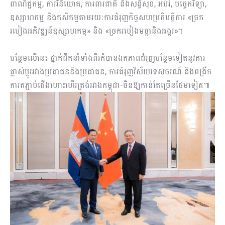
ពាណិជ្ជកម្ម, ការវិនិយោគ, ការពារជាតិ និងសន្តិសុខ, អប់រំ, បច្ចេកវិទ្យា,
ឧស្សាហកម្ម និងកសិកម្មតាមរយៈការជំរុញកិច្ចសហប្រតិបត្តិការ «ច្រក
របៀងអភិវឌ្ឍន៍ឧស្សាហកម្ម» និង «ច្រករបៀងមច្ឆានិងអង្ករ»។
បន្ថែមលើនេះ ថ្នាក់ដឹកនាំទាំងពីរក៏បានឯកភាពជំរុញបន្ថែមទៀតនូវការ
ផ្លាស់ប្តូររវាងប្រជាជននិងប្រជាជន, ការជំរុញវិស័យទេសចរណ៍ និងពង្រីក
ការតភ្ជាប់ជើងហោះហើរត្រង់រវាងកម្ពុជា-ចិនឱ្យកាន់តែច្រើនថែមទៀត៕