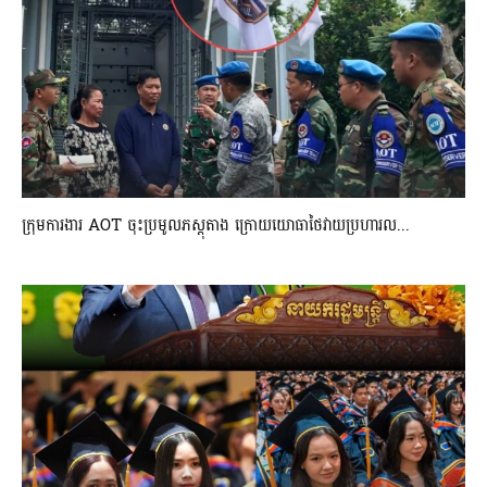
ក្រុមការងារ AOT ចុះប្រមូលភស្តុតាង ក្រោយយោធាថៃវាយប្រហារល...