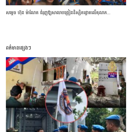
សម្តេច ហ៊ុន ម៉ាណែត ជំរុញឱ្យសាលាបង្រៀននិស្សិតផ្តោតលើគុណភ...
ពត៌មានផ្សេងៗ