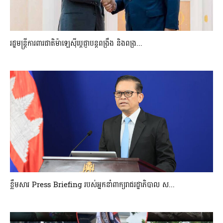
រដ្ឋមន្ត្រីការពារជាតិម៉ាឡេស៊ីប្ដេជ្ញាបន្តពង្រឹង និងពង្រ...
ខ្លឹមសារ Press Briefing របស់អ្នកនាំពាក្យរាជរដ្ឋាភិបាល ស...