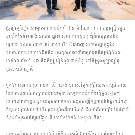
(គូឡាឡាំពួ)៖ សម្តេចមហាបវរធិបតី ហ៊ុន ម៉ាណែត នាយករដ្ឋមន្ត្រីកម្ពុជា
នាព្រឹកថ្ងៃទី២៧ ខែឧសភា ឆ្នាំ២០២៥ បានជួបប្រជុំពិភាក្សាការងារ
ទ្វេភាគី ជាមួយ លោក លី ឈាង (Li Qiang) នាយករដ្ឋមន្ត្រីនៃ
សាធារណរដ្ឋប្រជាមានិតចិន ក្នុងឱកាសអញ្ជើញចូលរួមកិច្ចប្រជុំកំពូល
អាស៊ានលើកទី ៤៦ និងកិច្ចប្រជុំកំពូលពាក់ព័ន្ធ នៅទីក្រុងគូឡាឡាំពួ
ប្រទេសម៉ាឡេស៊ី។
ក្នុងឱកាសនៃជំនួប, លោក លី ឈាង បានសម្តែងនូវក្តីសោមនស្សរីករាយ
ដែលបានជួបពិភាក្សាការងារជាមួយ សម្តេចបវរធិបតីជាថ្មីម្តងទៀត។
លោកនាយករដ្ឋមន្ត្រីបានគូសបញ្ជាក់ថា ជំនួបជាញឹកញាប់រវាងថ្នាក់ដឹកនាំ
កំពូលនៃប្រទេសទាំងពីរ ឆ្លុះបញ្ចាំងពីភាពរឹងមាំ និងការរីកចម្រើននៃទំនាក់
ទំនងមិត្តភាពដ៏យូរអង្វែង និងជាមិត្តដែកថែបកម្ពុជា-ចិន។
ជាការឆ្លើយតប, សម្តេចបវរធិបតីក៏បានសម្តែងនូវក្តីរីករាយ ចំពោះជំនួប