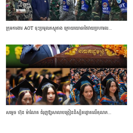
ក្រុមការងារ AOT ចុះប្រមូលភស្តុតាង ក្រោយយោធាថៃវាយប្រហារល...
សម្តេច ហ៊ុន ម៉ាណែត ជំរុញឱ្យសាលាបង្រៀននិស្សិតផ្តោតលើគុណភ...