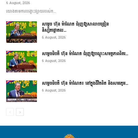
6 August, 2026
យោងតាមការបង្ហោះផ្សាយរបស់ក...
សម្តេច ហ៊ុន ម៉ាណែត ជំរុញឱ្យសាលាបង្រៀន
និស្សិតផ្តោតល...
6 August, 2026
សម្តេចធិបតី ហ៊ុន ម៉ាណែត ជំរុញឱ្យបណ្តុះសមត្ថភាពពិតរ...
6 August, 2026
សម្តេចធិបតី ហ៊ុន ម៉ាណែត៖ នៅក្នុងជីវិតពិត និងសមរភូម...
6 August, 2026