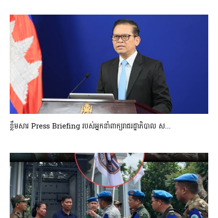
ខ្លឹមសារ Press Briefing របស់អ្នកនាំពាក្យរាជរដ្ឋាភិបាល ស...