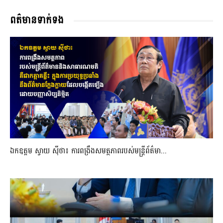
ពត៌មានទាក់ទង
ឯកឧត្តម ស្វាយ ស៊ីថា៖ ការពង្រឹងសមត្ថភាពរបស់មន្ត្រីព័ត៌មា...