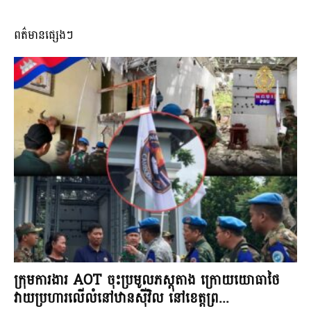
ពត៌មានផ្សេងៗ
ក្រុមការងារ AOT ចុះប្រមូលភស្តុតាង ក្រោយយោធាថៃ
វាយប្រហារលើលំនៅឋានស៊ីវិល នៅខេត្តព្រ...