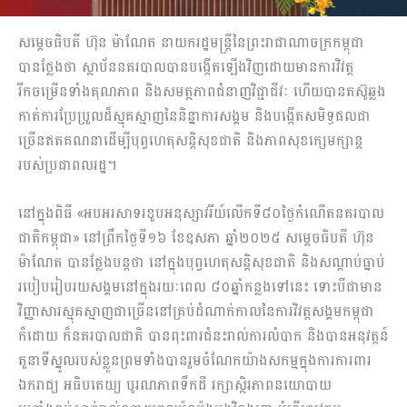
សម្តេចធិបតី ហ៊ុន ម៉ាណែត នាយករដ្ឋមន្រ្តីនៃព្រះរាជាណាចក្រកម្ពុជា
បានថ្លែងថា ស្ថាប័ននគរបាលបានបង្កើតឡើងវិញដោយមានការវិវត្ត
រីកចម្រើនទាំងគុណភាព និងសមត្ថភាពជំនាញវិជ្ជាជីវៈ ហើយបានតស៊ូឆ្លង
កាត់ការប្រែប្រួលដ៏ស្មុគស្មាញនៃនិន្នាការសង្គម និងបង្កើតសមិទ្ធផលជា
ច្រើនឥតគណនាដើម្បីបុព្វហេតុសន្តិសុខជាតិ និងភាពសុខក្សេមក្សាន្ត
របស់ប្រជាពលរដ្ឋ។
នៅក្នុងពិធី «អបអរសាទរខួបអនុស្សាវរីយ៍លើកទី៨០ថ្ងៃកំណើតនគរបាល
ជាតិកម្ពុជា» នៅព្រឹកថ្ងៃទី១៦ ខែឧសភា ឆ្នាំ២០២៥ សម្តេចធិបតី ហ៊ុន
ម៉ាណែត បានថ្លែងបន្តថា នៅក្នុងបុព្វហេតុសន្តិសុខជាតិ និងសណ្តាប់ធ្នាប់
របៀបរៀបរយសង្គមនៅក្នុងរយៈពេល ៨០ឆ្នាំកន្លងទៅនេះ ទោះបីជាមាន
វិញ្ញាសារស្មុគស្មាញជាច្រើននៅគ្រប់ដំណាក់កាលនៃការវិវត្តសង្គមកម្ពុជា
ក៏ដោយ ក៏នគរបាលជាតិ បានពុះពារជំនះរាល់ការលំបាក និងបានអនុវត្តន៍
តួនាទីស្នូលរបស់ខ្លួនព្រមទាំងបានរួមចំណែកយ៉ាងសកម្មក្នុងការការពារ
ឯករាជ្យ អធិបតេយ្យ បូរណភាពទឹកដី រក្សាស្ថិរភាពនយោបាយ