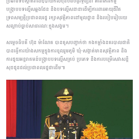
ប្រឆាំងទប់ស្កាត់រាល់ឧបាយកលប៉ុនប៉ងបង្កវិទ្ធង្សនា អំពើភេរវកម្ម
បង្រ្កាបបទល្មើសឆ្លងដែន និងបទល្មើសនានាដើម្បីការពារអាយុជីវិត
ទ្រពសម្បត្តិប្រជាពលរដ្ឋ រក្សាសុវត្ថិភាពនៅមូលដ្ឋាន និងរបៀបរៀបរយ
សណ្តាប់ធ្នាប់សាធារណៈក្នុងសង្គម។
សម្តេចធិបតី ហ៊ុន ម៉ាណែត បានគូសបញ្ជាក់ថា កងកម្លាំងនគរបាលជាតិ
បានធ្វើការយ៉ាងសកម្មក្នុងការចូលរួមភូមិ ឃុំ-សង្កាត់មានសុវត្ថិភាព និង
ការជួយអន្តរាគមន៍បង្រ្កាបបទល្មើសគ្រប់ ប្រភេទ និងការបម្រើសេវាសន្តិ
សុខជូនដល់ប្រជាពលរដ្ឋជាដើម៕