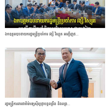
ឯកឧត្តមឧបនាយករដ្ឋមន្រ្តីប្រចាំការ វង្សី វិស្សុត អញ្ជើញដ...
រដ្ឋមន្ត្រីការពារជាតិម៉ាឡេស៊ីប្ដេជ្ញាបន្តពង្រឹង និងពង្រ...