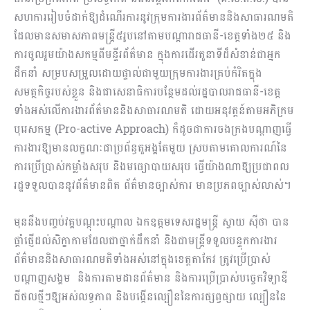
សហការរៀបចំដាក់ឱ្យដំណើរការនូវក្រុមការងារព័ត៌មាននិងសាធា​រណ​មតិ
ដែលមានសមាសភាពមន្ត្រី៥រូបនៅតាមបណ្តារាជធានី-ខេត្តទាំង២៥ និង
ការចូលរួមយ៉ាង​សក​ម្មពីមន្ទីរព័ត៌មាន ក្នុងការដើរតួនាទីដ៏សំខាន់ជាអ្នក
ដឹកនាំ សម្របសម្រួលដោយផ្ទាល់ជាមួយ​ក្រុម​​ការងា​រគ្រប់​កំរិតក្នុង
សមត្ថកិច្ចរបស់ខ្លួន និងជាសេនាធិការបន្ថែមដល់រដ្ឋបាលរាជធានី-ខេត្ត​
ទាំង​​អស់លើការងារព័ត៌មាននិងសាធារណមតិ ដោយអនុវត្តន៍តាមអភិក្រម
បុរេសកម្ម (Pro-active Approach) ក៏ដូចជាការចងក្រងបណ្តាញធ្វើ
ការងារឱ្យមានលក្ខណៈជាប្រព័ន្ធតួអង្គតែមួយ ស្រប​តាម​គោលការណ៍នៃ
ការប្រើប្រាស់កម្លាំងសរុប និងមធ្យោបាយសរុប ធ្វើយ៉ាងណាឱ្យប្រជាពល​
រដ្ឋ​ទទួ​លបាននូវព័ត៌មានពិត ព័ត៌មានច្បាស់ការ មានប្រភពច្បាស់លាស់។
មុននឹងបញ្ចប់វគ្គបណ្តុះបណ្តាល ឯកឧត្តមទេសរដ្ឋមន្ត្រី ស្វាយ ស៊ីថា បាន
ផ្ដាំផ្ញើដល់​សិក្ខាកាម​ដែល​ជាថ្នាក់ដឹកនាំ និងជាមន្ត្រីទទួលបន្ទុកការងារ
ព័ត៌មាននិងសាធារណមតិទាំងអស់នៅក្នុងខេត្តតាកែវ ត្រូវប្រើប្រាស់
បណ្តាញសង្គម និងការតាមដានព័ត៌មាន និងការប្រើប្រាស់បច្ចេកវិទ្យាឌី​
ជីថ​លថ្មីៗ​ឱ្យអស់លទ្ធភាព និងបង្កើនល្បឿននៃការផ្សព្វផ្សាយ ល្បឿននៃ