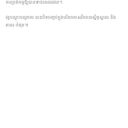
ការប្រតិកម្មឱ្យបានទាន់ពេលវេលា។
វគ្គបណ្តុះបណ្តាល បានបិទបញ្ចប់ក្នុងបរិយាកាសរីករាយស្និទ្ធស្នាល និង
ភាតរៈបំផុត៕