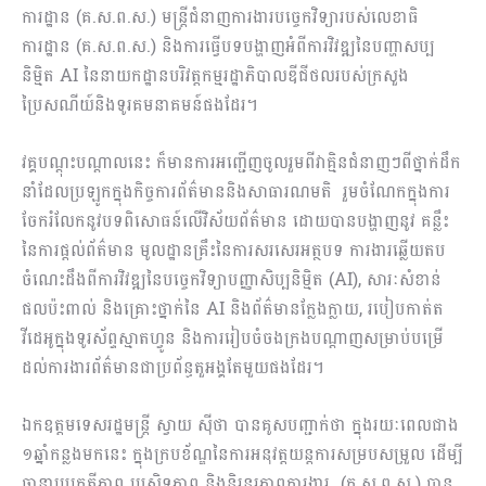
ការដ្ឋាន (គ.ស.ព.ស.) មន្ត្រីជំនាញការងារបច្ចេកវិទ្យារបស់លេខាធិ
ការដ្ឋាន (គ.ស.ព.ស.) និងការធ្វើបទបង្ហាញអំពីការវិវឌ្ឍនៃបញ្ហាសប្ប
និម្មិត AI នៃនាយកដ្ឋានបរិវត្ត​កម្មរ​ដ្ឋាភិ​​បា​ល​​ឌីជីថលរបស់ក្រសួង
ប្រៃសណីយ៍និងទូរគមនាគមន៍ផងដែរ។
វគ្គបណ្តុះបណ្តាលនេះ ក៏មានការអញ្ជើញចូលរួមពីវាគ្មិនជំនាញៗពីថ្នាក់ដឹក​
នាំដែលប្រឡូកក្នុងកិច្ច​កា​រព័ត៌មាននិងសាធារណមតិ រួមចំណែកក្នុងការ
ចែករំលែកនូវបទពិសោធន៍លើវិស័យព័ត៌មាន ដោ​យ​​បានបង្ហាញនូវ គន្លឹះ
នៃការផ្តល់ព័ត៌មាន មូលដ្ឋានគ្រឹះនៃការសរសេរអត្ថបទ ការងារឆ្លើយតប
ចំណេះដឹងពីការវិវឌ្ឍនៃបច្ចេកវិទ្យាបញ្ញាសិប្បនិម្មិត (AI), សារៈសំខាន់
ផលប៉ះពាល់ និងគ្រោះ​ថ្នាក់​នៃ AI និងព័ត៌មានក្លែងក្លាយ, របៀបកាត់ត
វីដេអូក្នុងទូរស័ព្ទស្មាតហ្វូន និងការរៀបចំចងក្រង​ប​ណ្តាញសម្រាប់បម្រើ
ដល់ការងារព័ត៌មានជាប្រព័ន្ធតួអង្គតែមួយផងដែរ។
ឯកឧត្តមទេសរដ្ឋមន្ត្រី ស្វាយ ស៊ីថា បានគូសបញ្ជាក់ថា ក្នុងរយៈពេលជាង
១ឆ្នាំកន្លងមកនេះ ក្នុង​ក្រប​ខ័ណ្ឌនៃការអនុវត្តយន្តការសម្របសម្រួល ដើម្បី
ធានាប្រក្រតីភាព ប្រសិទ្ធភាព និងនិរន្តរភា​ពការងារ (គ.ស.ព.ស.​) ​បាន