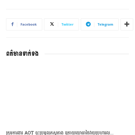
Facebook
Twitter
Telegram
ពត៌មានទាក់ទង
ក្រុមការងារ AOT ចុះប្រមូលភស្តុតាង ក្រោយយោធាថៃវាយប្រហារល...