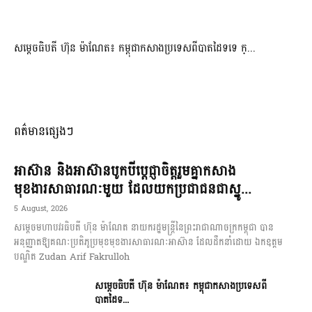
សម្ដេចធិបតី ហ៊ុន ម៉ាណែត៖ កម្ពុជាកសាងប្រទេសពីបាតដៃទទេ ក្...
ពត៌មានផ្សេងៗ
អាស៊ាន និងអាស៊ានបូកបីប្តេជ្ញាចិត្តរួមគ្នាកសាង
មុខងារសាធារណៈមួយ ដែលយកប្រជាជនជាស្នូ...
5 August, 2026
សម្តេចមហាបវរធិបតី ហ៊ុន ម៉ាណែត នាយករដ្ឋមន្ត្រីនៃព្រះរាជាណាចក្រកម្ពុជា បាន
អនុញ្ញាតឱ្យគណៈប្រតិភូប្រមុខមុខងារសាធារណៈអាស៊ាន ដែលដឹកនាំដោយ ឯកឧត្តម
បណ្ឌិត Zudan Arif Fakrulloh
សម្ដេចធិបតី ហ៊ុន ម៉ាណែត៖ កម្ពុជាកសាងប្រទេសពី
បាតដៃទ...