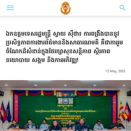
ឯកឧត្តមទេសរដ្ឋមន្ត្រី ស្វាយ ស៊ីថា៖ ការពង្រឹងបាននូវ
ប្រសិទ្ធភាព​ការងារព័ត៌មាន​និង​សាធារណ​មតិ គឺជាការរួម
ចំណែកដ៏សំខាន់ក្នុងថែរក្សាសុខសន្តិភាព ស្ថិរភាព
នយោបាយ សង្គម និងការ​អភិ​វឌ្ឍ!
12 May, 2025