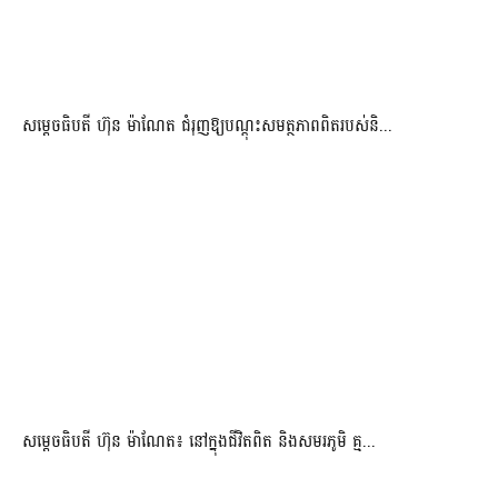
សម្តេចធិបតី ហ៊ុន ម៉ាណែត ជំរុញឱ្យបណ្តុះសមត្ថភាពពិតរបស់និ...
សម្តេចធិបតី ហ៊ុន ម៉ាណែត៖ នៅក្នុងជីវិតពិត និងសមរភូមិ គ្ម...