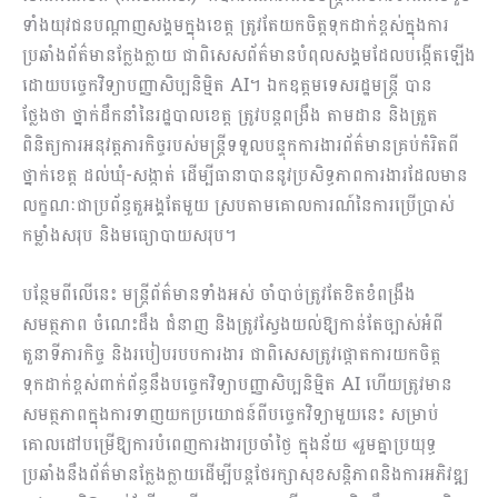
ទាំងយុវជនបណ្តាញសង្គមក្នុងខេត្ត ត្រូវតែយកចិត្តទុកដាក់ខ្ពស់ក្នុងកា​រ​
ប្រឆាំង​ព័ត៌​មាន​ក្លែងក្លាយ ជាពិសេសព័ត៌មានបំពុលសង្គមដែលបង្កើតឡើង
ដោយបច្ចេកវិទ្យាបញ្ញា​សិប្ប​និម្មិត AI។ ឯកឧត្តមទេសរដ្ឋមន្ត្រី បាន
ថ្លែងថា ថ្នាក់ដឹកនាំនៃរដ្ឋបាលខេត្ត ត្រូវបន្តពង្រឹង តាមដាន និងត្រួ​ត
ពិនិត្យការអនុវត្តភារកិច្ចរបស់មន្ត្រីទទួលបន្ទុកការងារព័ត៌មានគ្រប់កំរិតពី
ថ្នាក់ខេត្ត ដល់​ឃុំ-សង្កាត់ ដើម្បីធានាបាននូវប្រសិទ្ធភាពការងារដែលមាន
លក្ខណៈជាប្រព័ន្ធតួអង្គតែមួយ ស្របតាម​គោលការ​ណ៍នៃការប្រើប្រាស់
កម្លាំងសរុប និងមធ្យោបាយសរុប។
បន្ថែមពីលើនេះ មន្ត្រីព័ត៌មានទាំងអស់ ចាំបាច់ត្រូវតែខិតខំពង្រឹង
សមត្ថភាព ចំណេះដឹង ជំនាញ និងត្រូវស្វែងយល់ឱ្យកាន់តែច្បាស់អំពី
តួនាទីភារកិច្ច និងរបៀបរបបការងារ ជាពិសេស​ត្រូវផ្តោ​តការ​យកចិត្ត
ទុកដាក់ខ្ពស់ពាក់ព័ន្ធនឹងបច្ចេកវិទ្យាបញ្ញាសិប្បនិម្មិត AI ហើយត្រូវមាន
សមត្ថភាព​ក្នុងការ​ទាញ​យកប្រយោជន៍ពីបច្ចេកវិទ្យាមួយនេះ សម្រាប់
គោលដៅបម្រើឱ្យការបំពេញការងារប្រចាំថ្ងៃ ក្នុង​ន័យ «រួមគ្នាប្រយុទ្ធ
ប្រឆាំងនឹងព័ត៌មានក្លែងក្លាយដើម្បីបន្តថែរក្សាសុខសន្តិភាពនិ​ងការ​អភិវឌ្ឍ​