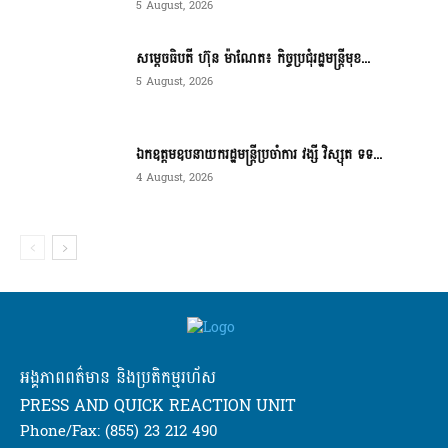
5 August, 2026
សម្ដេចធិបតី ហ៊ុន ម៉ាណែត៖ កិច្ចប្រជុំរដ្ឋមន្ត្រីមុខ...
5 August, 2026
ឯកឧត្តមឧបនាយករដ្ឋមន្ត្រីប្រចាំការ វង្សី វិស្សុត ទទ...
4 August, 2026
អង្គភាពពត៌មាន និងប្រតិកម្មរហ័ស
PRESS AND QUICK REACTION UNIT
Phone/Fax: (855) 23 212 490