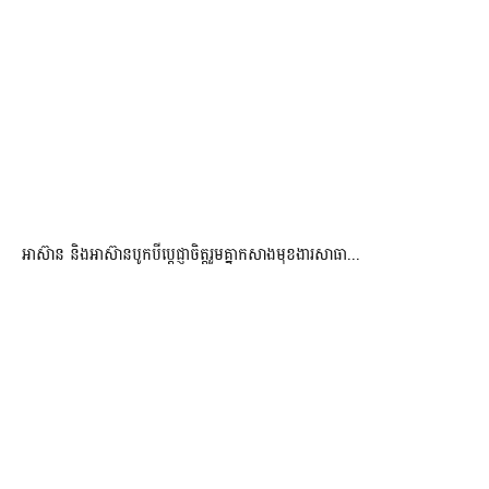
អាស៊ាន និងអាស៊ានបូកបីប្តេជ្ញាចិត្តរួមគ្នាកសាងមុខងារសាធា...