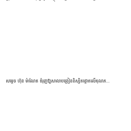
សម្តេច ហ៊ុន ម៉ាណែត ជំរុញឱ្យសាលាបង្រៀននិស្សិតផ្តោតលើគុណភ...