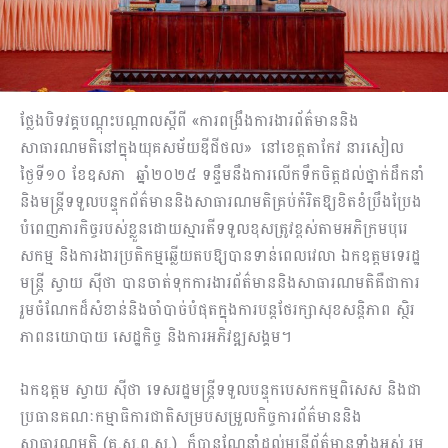
ថ្លែងបិទវគ្គបណ្តុះបណ្តាលស្ដីពី «ការពង្រឹងការងារព័ត៌មាននិង
សាធារណមតិនៅ​ក្នុងយុគសម័យ​ឌីជី​ថល» នៅខេត្តតាកែវ នារសៀល
ថ្ងៃទី១០ ខែឧសភា ឆ្នាំ២០២៥ ទន្ទឹមនឹងការលើកទឹកចិត្ត​ដល់​ថ្នាក់ដឹកនាំ
និងមន្ត្រីទទួលបន្ទុកព័ត៌មាននិងសាធារណមតិគ្រប់កំរិតឱ្យខិតខំ​ប្រឹងប្រែង​
បំពេញ​ភារកិ​ច្ចរបស់ខ្លួនដោយស្មារតីទទួលខុសត្រូវខ្ពស់តាមអភិក្រមបុរេ
សកម្ម និងការងារប្រតិកម្ម​ឆ្លើយ​តបឱ្យ​បានទាន់ពេលវេលា ឯកឧត្តមទេរដ្ឋ
មន្ត្រី ស្វាយ ស៊ីថា បានចាត់ទុកការងារ​ព័ត៌មាននិ​ង​សា​ធារណ​មតិគឺជាការ
រួមចំណែកដ៏សំខាន់និងចាំបាច់បំផុតក្នុងការបន្តថែរក្សាសុខសន្តិភាព ស្ថិរ
ភាព​នយោ​បា​យ សេដ្ឋកិច្ច និងការអភិវឌ្ឍសង្គម។
ឯកឧត្តម ស្វាយ ស៊ីថា ទេសរដ្ឋមន្ត្រីទទួលបន្ទុកបេសកកម្មពិសេស និងជា
ប្រធាន​គណៈ​កម្មា​ធិការ​ជាតិសម្របសម្រួលកិច្ចការព័ត៌មាននិង
សាធារណមតិ (គ.ស.ព.ស.) ក៏បានណែនាំដល់​មន្ត្រី​ព័ត៌​មាន​ទាំងអស់ រួម