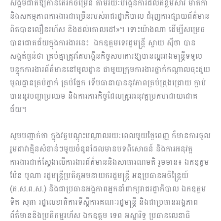
សង្គ​មជាតិឱ្យកាន់តែរីកចម្រើន តាមរយៈបង្កើនការផលិតខ្លឹមសារ មាតិកា
និង​សកម្មភាព​ការងារ​ជាច្រើនរបស់រាជរដ្ឋាភិបាល ជំរុញការផ្សាយព័ត៌មាន
ពិតបានលឿនរហ័ស និងដល់គោលដៅ»។ ទោះ​យ៉ាងណា ដើម្បីសម្រេច
បានជោគជ័យក្នុងការងារនេះ ឯកឧត្តមទេរដ្ឋមន្ត្រី ស្វាយ ស៊ីថា បាន​
សង្កត់ធ្ងន់ថា គ្រប់គ្នាត្រូវតែបង្កើនកិច្ចសហការឱ្យបានល្អរវាងមន្ត្រីទទួល​
បន្ទុកការងារព័​ត៌មាន​នៅ​មូលដ្ឋាន ជាមួយក្រុមការងារថ្នាក់កណ្តាលចុះជួយ
មូលដ្ឋានគ្រប់ថ្នាក់ គ្រប់ផ្នែក ទើបធានា​បាន​នូវ​ភាពគ្រប់ជ្រុងជ្រោយ ក្តាប់
បាននូវបញ្ហាប្រឈម និងការភារកិច្ចដែល​ត្រូវអនុវត្ត​ប្រកប​ដោយ​ជោ​គ​
ជ័យ។
សូមបញ្ជាក់ថា ក្នុងវគ្គបណ្តុះបណ្តាលរយៈពេលមួយថ្ងៃពេញ ក៏មានការចូល
រួមជាវាគ្មិនសំខាន់ៗមួ​យ​ចំនួនដែលមានបទពិសោធន៍ និងការអនុវត្ត
ការងារជាក់ស្តែងលើការងារព័ត៌មាននិង​សាធារ​ណ​មតិ រួមមាន៖ ឯកឧត្តម
ប៉ែន បូណា រដ្ឋមន្ត្រីប្រតិភូអមនាយករដ្ឋមន្ត្រី អនុប្រធានអចិន្ត្រៃយ៍
(គ.ស.ព.ស.) និងជាប្រធានអង្គភាពអ្នកនាំពាក្យរាជរដ្ឋាភិបាល ឯកឧត្តម
ទិត សុធា រដ្ឋលេខាធិការ​ទី​ស្តី​ការគណៈរដ្ឋមន្ត្រី និងជាប្រធានអង្គភាព
ព័ត៌មាននិងប្រតិកម្មរហ័ស ឯកឧត្តម ទេព អស្នារិទ្ធ ប្រ​ធាន​លេខាធិ