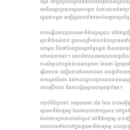
ទៀត នៅក្នុងក្របខណ្ឌនៃទំនាក់ទំនងទ្វេភាគីលើគ្រប់វិ
ទុកពីសម្តេចប្រធានរដ្ឋសភាកម្ពុជា ចំពោះលោកជំទាវ
រដ្ឋសភាកម្ពុជា អញ្ជើញលោកជំទាវមកបំពេញទស្សនកិច
ជាការឆ្លើយតបប្រធានសភាទីម័រឡេស្តេបាន សំដែងនូវក
តួនាទីយ៉ាងសំខាន់ ក្នុងការពង្រីកទំនាក់ទំនងប្រ
ណាមួយ នឹងទៅបំពេញទស្សនកិច្ចកម្ពុជា ពិសេសមុនផ
នៅពេលខាងមុខ។ លោកជំទាវបានអរគុណរាជរដ្ឋាភិបាលកម
ការសិក្សានៅកម្ពុជានាពេលកន្លងមក ដែលជា ផ្នែកមួ
ឆ្លើយតបថា សង្ឃឹមថានៅពេលខាងមុខ រាជរដ្ឋាភិបាលកម្ព
ជាការរួមចំណែក ដល់ការបណ្តុះបណ្តាលធនធានមនុស្សរ
ដោយក្តីរីករាយ និងភាពស្និទ្ធស្នាលជាមួយគ្នាបំផុត។
បន្ទាប់ពីជំនួបនោះ សម្តេចតេជោ ហ៊ុន សែន បានអញ្ជើញបន
រដ្ឋសភាទីម័រឡេស្តេ ដែលជាបាឋកថាកម្រមាន នៅក្នុងដ
តំណាងបក្សនយោបាយចំនួន៥ នៅទីម័រឡេស្តេ បានឡើង
នយោបាយទាំង៥នៅក្នុងរដ្ឋសភាទីម័រឡេស្តេ បានបង្ហាញ