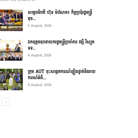
សម្ដេចធិបតី ហ៊ុន ម៉ាណែត៖ កិច្ចប្រជុំរដ្ឋមន្ត្រី
មុខ...
5 August, 2026
ឯកឧត្តមឧបនាយករដ្ឋមន្ត្រីប្រចាំការ វង្សី វិស្សុត
ទទ...
4 August, 2026
ក្រុម AOT ចុះសង្កេតការណ៍ផ្ទៀងផ្ទាត់និងរាយ
ការណ៍អំពី...
4 August, 2026