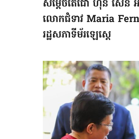
សម្តេចតេជោ ហ៊ុន សែន អញ
លោកជំទាវ Maria Fern
រដ្ឋសភាទីម័រឡេស្តេ