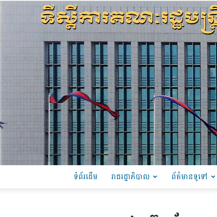
ទំព័រដើម
រាជរដ្ឋាភិបាល
ព័ត៌មានទូទៅ