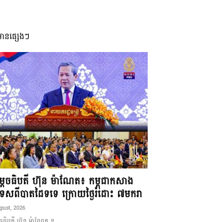
មានផ្សេងៗ
ដេចធិបតី ហ៊ុន ម៉ាណែត៖ កម្ពុជាកសាង
ទេសពីបាតដៃទទេ ក្រោយថ្ងៃរំដោះ ៧មករា
gust, 2026
ចធិបតី ហ៊ុន ម៉ាណែត ន...