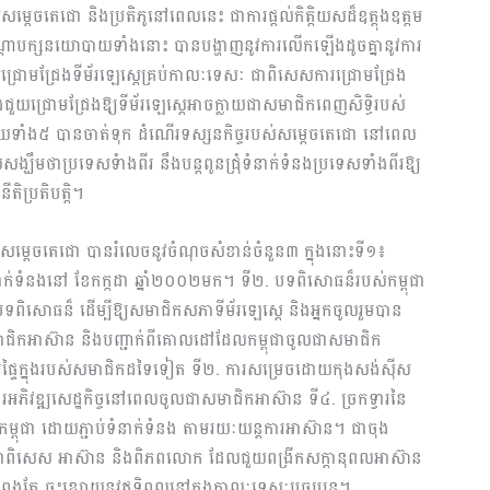
្តេចតេជោ និងប្រតិភូនៅពេលនេះ ជាការផ្តល់កិត្តិយសដ៏ឧត្តុងឧត្តម
ណ្តាបក្សនយោបាយទាំងនោះ បានបង្ហាញនូវការលើកឡើងដូចគ្នានូវការ
ោមជ្រែងទីម័រឡេស្តេគ្រប់កាលៈទេសៈ ជាពិសេសការជ្រោមជ្រែង
ងជួយជ្រោមជ្រែងឱ្យទីម័រឡេស្តេអាចក្លាយជាសមាជិកពេញសិទ្ធិរបស់
ំង៥ បានចាត់ទុក ដំណើរទស្សនកិច្ចរបស់សម្តេចតេជោ នៅពេល
ើយសង្ឃឹមថាប្រទេសទំាងពីរ នឹងបន្តពូនជ្រុំទំនាក់ទំនងប្រទេសទាំងពីរឱ្យ
តិប្រតិបត្តិ។
េស សម្តេចតេជោ បានរំលេចនូវចំណុចសំខាន់ចំនួន៣ ក្នុងនោះទី១៖
តទំនាក់ទំនងនៅ ខែកក្កដា ឆ្នាំ២០០២មក។ ទី២. បទពិសោធន៏របស់កម្ពុជា
ពិសោធន៏ ដើម្បីឱ្យសមាជិកសភាទីម័រឡេស្តេ និងអ្នកចូលរួមបាន
មាជិកអាស៊ាន និងបញ្ជាក់ពីគោលដៅដែលកម្ពុជាចូលជាសមាជិក
ការផ្ទៃក្នុងរបស់សមាជិកដទៃទៀត ទី២. ការសម្រេចដោយកុងសង់ស៊ីស
ារអភិវឌ្ឍសេដ្ឋកិច្ចនៅពេលចូលជាសមាជិកអាស៊ាន ទី៤. ច្រកទ្វារនៃ
កម្ពុជា ដោយភ្ជាប់ទំនាក់ទំនង តាមរយៈយន្តការអាស៊ាន។ ជាចុង
 ជាពិសេស អាស៊ាន និងពិភពលោក ដែលជួយពង្រីកសក្តានុពលអាស៊ាន
ុងតែ ចុះខ្សោយនូវឥទ្ធិពលនៅក្នុងកាលៈទេសៈបច្ចុប្បន្ន។