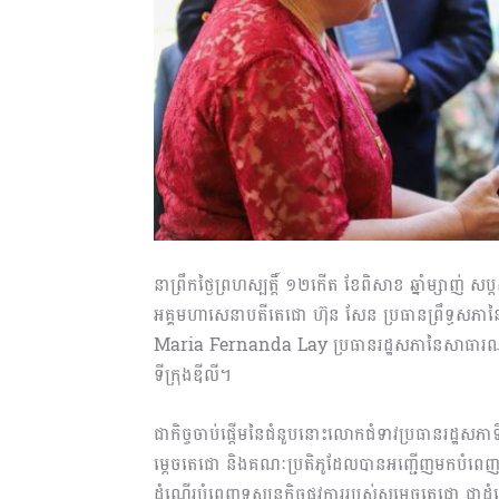
នាព្រឹកថ្ងៃព្រហស្បត្តិ៍ ១២កើត ខែពិសាខ ឆ្នាំម្សាញ់
អគ្គមហាសេនាបតីតេជោ ហ៊ុន សែន ប្រធានព្រឹទ្ធសភាន
Maria Fernanda Lay ប្រធានរដ្ឋសភានៃសាធារណរដ្ឋប
ទីក្រុងឌីលី។
ជាកិច្ចចាប់ផ្តើមនៃជំនួបនោះលោកជំទាវប្រធានរដ្ឋសភាទ
ម្តេចតេជោ និងគណៈប្រតិភូដែលបានអញ្ជើញមកបំពេញទស
ដំណើរបំពេញទស្សនកិច្ចផ្លូវការរបស់សម្តេចតេជោ ជាដំណើ