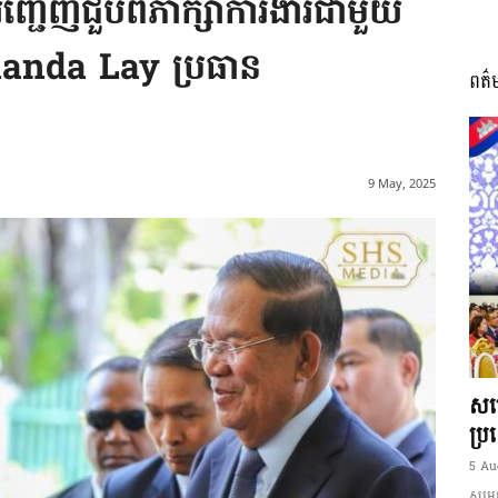
្ជើញជួបពិភាក្សាការងារជាមួយ
anda Lay ប្រធាន
ពត៌
I
9 May, 2025
អង្គ
ភាព​
សម្
ប្រ
5 Au
សម្ដេ