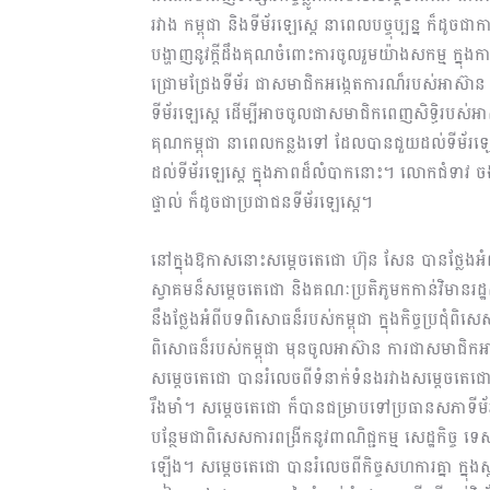
រវាង កម្ពុជា និងទីម័រឡេស្តេ នាពេលបច្ចុប្បន្ន ក៏
បង្ហាញនូវក្តីដឹងគុណចំពោះការចូលរួមយ៉ាងសកម្ម ក្នុងក
ជ្រោមជ្រែងទីម័រ ជាសមាជិកអង្កេតការណ៏របស់អាស៊ាន
ទីម័រឡេស្តេ ដើម្បីអាចចូលជាសមាជិកពេញសិទ្ធិរប
គុណកម្ពុជា នាពេលកន្លងទៅ ដែលបានជួយដល់ទីម័រឡេស្ត
ដល់ទីម័រឡេស្តេ ក្នុងភាពដ៏លំបាកនោះ។ លោកជំទាវ ច
ផ្ទាល់ ក៏ដូចជាប្រជាជនទីម័រឡេស្តេ។
នៅក្នុងឱកាសនោះសម្តេចតេជោ ហ៊ុន សែន បានថ្លែងអំ
ស្វាគមន៏សម្តេចតេជោ និងគណៈប្រតិភូមកកាន់វិមានរ
នឹងថ្លែងអំពីបទពិសោធន៏របស់កម្ពុជា ក្នុងកិច្ចប្រជ
ពិសោធន៏របស់កម្ពុជា មុនចូលអាស៊ាន ការជាសមាជិក
សម្តេចតេជោ បានរំលេចពីទំនាក់ទំនងរវាងសម្តេចតេជ
រឹងមាំ។ សម្តេចតេជោ ក៏បានជម្រាបទៅប្រធានសភាទីម័រឡេស
បន្ថែមជាពិសេសការពង្រីកនូវពាណិជ្ជកម្ម សេដ្ឋកិច្ច 
ឡើង។ សម្តេចតេជោ បានរំលេចពីកិច្ចសហការគ្នា ក្នុងស្ថាប័