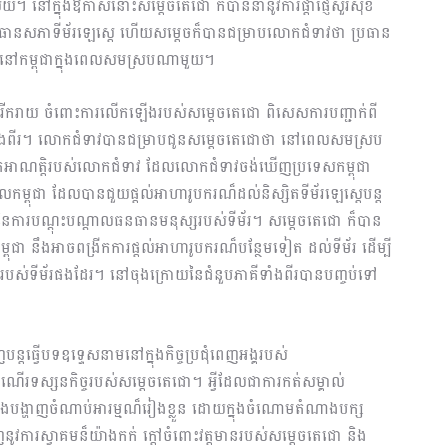
ស័យ។ នៅក្នុងឱកាសនោះសម្តេចតេជោ ក៏បាននាំនូវការផ្តាំផ្ញើសួរសុខ
ប្រធានសភាទីម័រឡេស្តេ ហើយសម្តេចក៏បានជម្រាបលោកជំទាវថា ប្រធាន
្ចនៅកម្ពុជាក្នុងពេលសមស្របណាមួយ។
្តីរីករាយ ចំពោះការលើកឡើងរបស់សម្តេចតេជោ ពិសេសការបញ្ជាក់ពី
ទេសទាំងពីរ។ លោកជំទាវបានជម្រាបជូនសម្តេចតេជោថា នៅពេលសមស្រប
ុតអាណត្តិរបស់លោកជំទាវ ដែលលោកជំទាវចង់ឃើញប្រទេសកម្ពុជា
្ពុជា ដែលបានជួយផ្តល់អាហារូបករណ៏ដល់និស្សិតទីម័រឡេស្តេបន្ត
យនៃការបណ្តុះបណ្តាលធនធានមនុស្សរបស់ទីម័រ។ សម្តេចតេជោ ក៏បាន
ុជា នឹងអាចពង្រីកការផ្តល់អាហារូបករណ៏បន្ថែមទៀត ដល់ទីម័រ ដើម្បី
បស់ទីម័រផងដែរ។ នៅចុងក្រោយនៃជំនួបភាគីទាំងពីរបានបញ្ចប់ទៅ
្តធ្វើបទឧទ្ទេសនាមនៅក្នុងកិច្ចប្រជុំពេញអង្គរបស់
ំណើរទស្សនកិច្ចរបស់សម្តេចតេជោ។ អ្វីដែលជាការកត់សម្គាល់
បង្ហាញចំណាប់អារម្មណ៏រៀងខ្លួន ដោយក្នុងចំណោមតំណាងបក្ស
នូវការស្វាគមន៏យ៉ាងកក់ ក្តៅចំពោះវត្តមានរបស់សម្តេចតេជោ និង