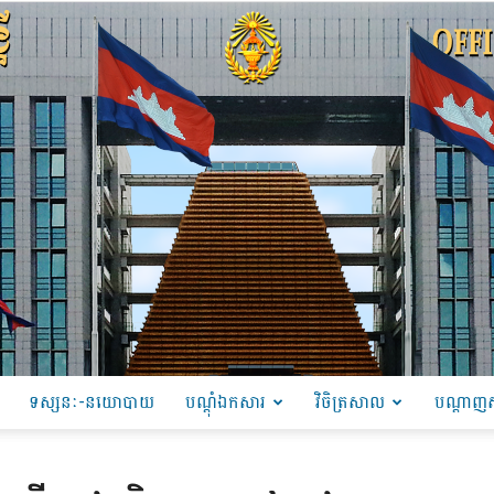
ទស្សនៈ-នយោបាយ
បណ្ដុំឯកសារ
វិចិត្រសាល
បណ្តាញស
PRU