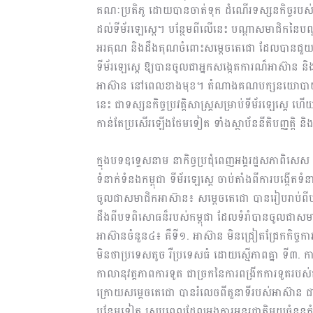
គណៈប្រតិភូ ដោយបានចាត់ទុក ដំណើរទស្សនកិច្ចរបស់សម
ដល់ទីម័រឡេស្តេ។ បន្ថែមពីលើនេះ បណ្តាសមាជិកនៃប
អរគុណ និងដឹងគុណចំពោះសម្តេចតេជោ ដែលបានជួយជ្រ
ទីម័រឡេស្តេ ឱ្យបានចូលជាអ្នកសង្កេតការណ៏អាស៊ាន និ
អាស៊ាន នៅពេលខាងមុខ។ តំណាងគណបក្សនយោបាយទា
នេះ ជាទស្សនកិច្ចប្រវត្តិសាស្ត្រសម្រាប់ទីម័រឡេស្តេ ហ
កាន់តែប្រសើរឡើងថែមទៀត ទាំងស្ថាប័ននីតិបញ្ញត្តិ និងនី
ក្នុងបទឧទ្ទេសនាម នាកិច្ចប្រជុំពេញអង្គរដ្ឋសភាពិស
ទំនាក់ទំនងកម្ពុជា ទីម័រឡេស្តេ ចាប់តាំងពីការបង្កើ
ចូលជាសមាជិកអាស៊ាន៖ សម្តេចតេជោ បានរៀបរាប់ពីបទ
ដឹងពីបទពិសោធន៏របស់កម្ពុជា ដែលទំរាំបានចូលជាស
អាស៊ានចំនួន៤៖ គឺទី១. អាស៊ាន មិនជ្រៀតជ្រែកកិច្ច
មិនថាប្រទេសតូច រឺប្រទេសធំ ដោយស្មើភាពគ្នា ទី៣. ក
កាលានុវត្តភាពការទូត ជាច្រកនៃការពង្រីកការទូតរបស់
ក្រោយសម្តេចតេជោ បានរំលេចពីតួនាទីរបស់អាស៊ាន
បន្ថែមទៀត ស្របពេលដែលអង្គការអន្តរជាតិមួយចំនួនកំព