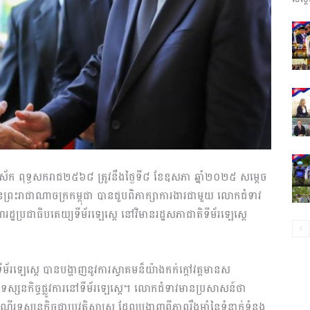
ព័ត៌មាន​
និង
 សប្តស័ក ពុទ្ធសករាជ២៥៦៨ ត្រូវនឹងថ្ងៃទី៨ ខែឧសភា ឆ្នាំ២០២៥ សម្តេច
ៃព្រះរាជាណាចក្រកម្ពុជា បានជួបពិភាក្សាការងារជាមួយ លោកជំទាវ
ប្រតិកម្ម
្រជាធិបតេយ្យទីម័រឡេស្តេ នៅវិមានរដ្ឋសភាជាតិទីម័រឡេស្តេ
ីម័រឡេស្តេ បានបង្ហាញនូវការស្វាគមន៏យ៉ាងកក់ក្តៅវត្តមានស
្សនកិច្ចផ្លូវការនៅទីម័រឡេស្តេ។ លោកជំទាវមានប្រសាសន៍ថា
រហ័ស
រទស្សនកិច្ចជាប្រវត្តិសាស្ត្រ ដែលបង្ហាញពីភាពរឹងមាំនៃទំនាក់ទំនង