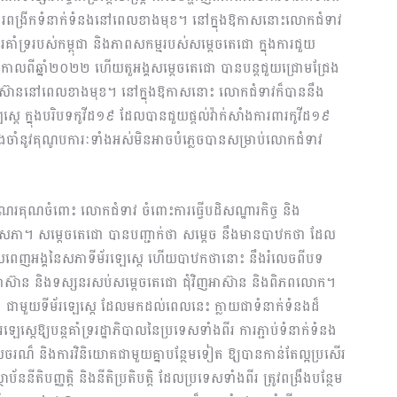
ដូចជាការពង្រីកទំនាក់ទំនងនៅពេលខាងមុខ។ នៅក្នុងឱកាសនោះលោកជំទាវ
ារគាំទ្ររបស់កម្ពុជា និងភាពសកម្មរបស់សម្តេចតេជោ ក្នុងការជួយ
 កាលពីឆ្នាំ២០២២ ហើយតួអង្គសម្តេចតេជោ បានបន្តជួយជ្រោមជ្រែង
ស់អាស៊ាននៅពេលខាងមុខ។ នៅក្នុងឱកាសនោះ លោកជំទាវក៏បាននឹង
េ ក្នុងបរិបទកូវីដ១៩ ដែលបានជួយផ្តល់វ៉ាក់សាំងការពារកូវីដ១៩
ងចាំនូវគុណូបការៈទាំងអស់មិនអាចបំភ្លេចបានសម្រាប់លោកជំទាវ
ណរគុណចំពោះ លោកជំទាវ ចំពោះការធ្វើបដិសណ្ឋារកិច្ច និង
ដ្ឋសភា។ សម្តេចតេជោ បានបញ្ជាក់ថា សម្តេច នឹងមានបាឋកថា ដែល
ុំពិសេសពេញអង្គនៃសភាទីម័រឡេស្តេ ហើយបាឋកថានោះ នឹងរំលេចពីបទ
អាស៊ាន និងទស្សនរសប់សម្តេចតេជោ ជុំវិញអាស៊ាន និងពិភពលោក។
ោ ជាមួយទីម័រឡេស្តេ ដែលមកដល់ពេលនេះ ក្លាយជាទំនាក់ទំនងដ៏
្តេឱ្យបន្តគាំទ្ររដ្ឋាភិបាលនៃប្រទេសទាំងពីរ ការភ្ជាប់ទំនាក់ទំនង
ទេសចរណ៏ និងការវិនិយោគជាមួយគ្នាបន្ថែមទៀត ឱ្យបានកាន់តែល្អប្រសើរ
ននីតិបញ្ញត្តិ និងនីតិប្រតិបត្តិ ដែលប្រទេសទាំងពីរ ត្រូវពង្រឹងបន្ថែម