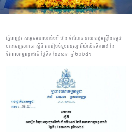
(ភ្នំពេញ)៖ សម្តេចមហាបវរធិបតី ហ៊ុន​ ម៉ាណែត នាយករដ្ឋមន្ត្រីនៃកម្ពុជា​
បានចេញសារាចរ ស្តីពី ការរៀបចំខួបអនុស្សាវរីយ៍លើកទី១៣៩ នៃ
ទិវាពលកម្មអន្តរជាតិ ថ្ងៃទី១ ខែឧសភា ឆ្នាំ២០២៥។