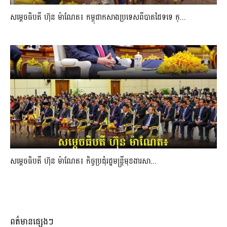
សម្ដេចធិបតី ហ៊ុន ម៉ាណែត៖ កម្ពុជាកសាងប្រទេសពីបាតដៃទទេ ក្...
សម្ដេចធិបតី ហ៊ុន ម៉ាណែត៖ កិច្ចប្រជុំរដ្ឋមន្ត្រីមុខងារសា...
ពត៌មានផ្សេងៗ