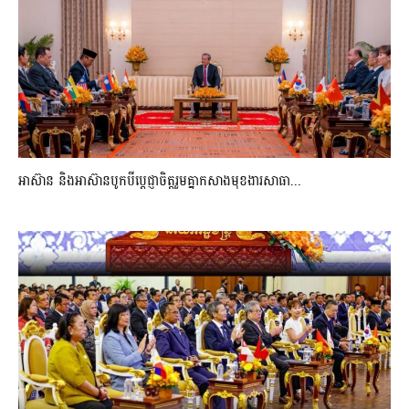
អាស៊ាន និងអាស៊ានបូកបីប្តេជ្ញាចិត្តរួមគ្នាកសាងមុខងារសាធា...