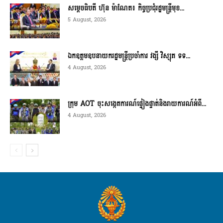
សម្ដេចធិបតី ហ៊ុន ម៉ាណែត៖ កិច្ចប្រជុំរដ្ឋមន្ត្រីមុខ...
5 August, 2026
ឯកឧត្តមឧបនាយករដ្ឋមន្ត្រីប្រចាំការ វង្សី វិស្សុត ទទ...
4 August, 2026
ក្រុម AOT ចុះសង្កេតការណ៍ផ្ទៀងផ្ទាត់និងរាយការណ៍អំពី...
4 August, 2026