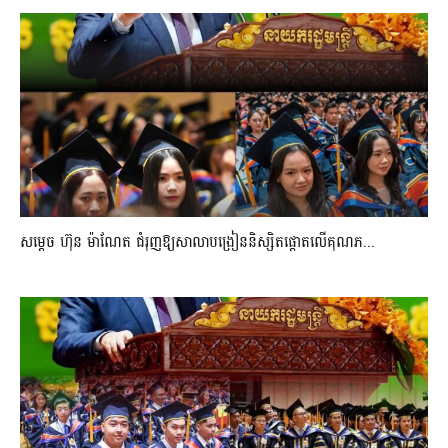
សម្តេច ហ៊ុន ម៉ាណែត ជំរុញឱ្យសាលាបង្រៀននិស្សិតផ្តោតលើគុណភ...