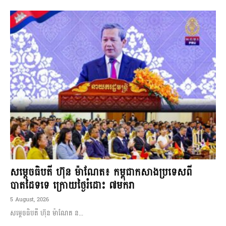
សម្ដេចធិបតី ហ៊ុន ម៉ាណែត៖ កម្ពុជាកសាងប្រទេសពី
បាតដៃទទេ ក្រោយថ្ងៃរំដោះ ៧មករា
5 August, 2026
សម្ដេចធិបតី ហ៊ុន ម៉ាណែត ន...