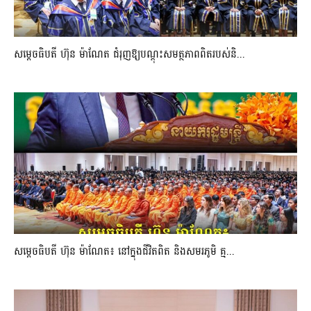
សម្តេចធិបតី ហ៊ុន ម៉ាណែត ជំរុញឱ្យបណ្តុះសមត្ថភាពពិតរបស់និ...
សម្តេចធិបតី ហ៊ុន ម៉ាណែត៖ នៅក្នុងជីវិតពិត និងសមរភូមិ គ្ម...