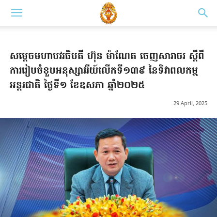
សម្តេចមហាបវរធិបតី ហ៊ុន​ ម៉ាណែត ចេញសារាចរ ស្តីពី
ការរៀបចំខួបអនុស្សាវរីយ៍លើកទី១៣៩ នៃទិវាពលកម្ម
អន្តរជាតិ ថ្ងៃទី១ ខែឧសភា ឆ្នាំ២០២៥
29 April, 2025