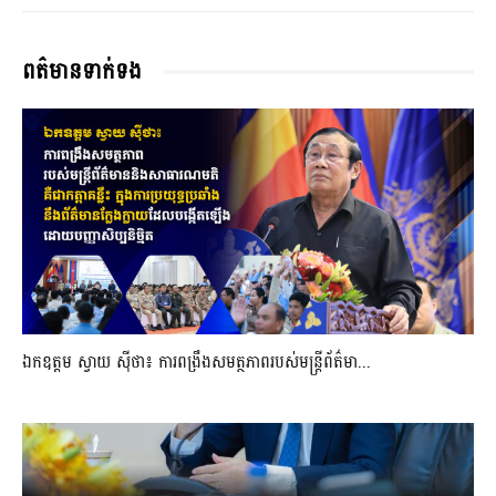
ពត៌មានទាក់ទង
ឯកឧត្តម ស្វាយ ស៊ីថា៖ ការពង្រឹងសមត្ថភាពរបស់មន្ត្រីព័ត៌មា...