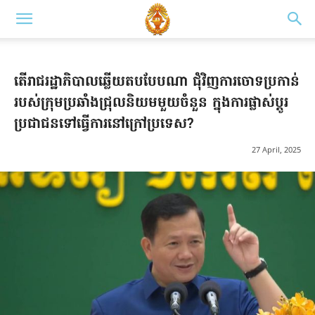
តើរាជរដ្ឋាភិបាលឆ្លើយតបបែបណា ជុំវិញការចោទប្រកាន់
របស់ក្រុមប្រឆាំងជ្រុលនិយមមួយចំនួន ក្នុងការផ្លាស់ប្ដូរ
ប្រជាជនទៅធ្វើការនៅក្រៅប្រទេស?
27 April, 2025