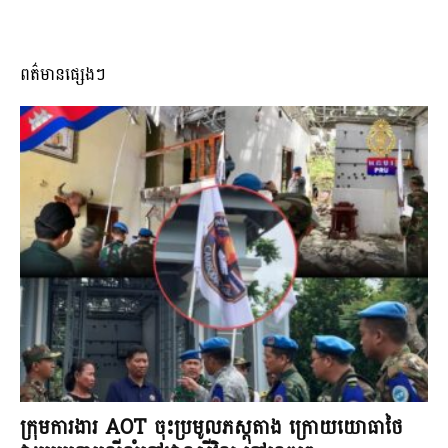
ពត៌មានផ្សេងៗ
ក្រុមការងារ AOT ចុះប្រមូលភស្តុតាង ក្រោយយោធាថៃ