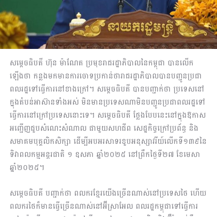
សម្ដេចធិបតី ហ៊ុន ម៉ាណែត ប្រមុខរាជរដ្ឋាភិបាលនៃកម្ពុជា បានលើក
ឡើងថា កន្លងមកមានការចោទប្រកាន់ថារាជរដ្ឋាភិបាលបានបញ្ជូនប្រជា
ពលរដ្ឋទៅធ្វើការនៅខាងក្រៅ។ សម្ដេចធិបតី បានបញ្ជាក់ថា ប្រទេសនៅ
ក្នុងតំបន់អាស៊ានទាំងអស់ មិនមានប្រទេសណាមិនបញ្ជូនប្រជាពលរដ្ឋទៅ
ធ្វើការនៅក្រៅប្រទេសនោះទេ។ សម្ដេចធិបតី ថ្លែងបែបនេះនៅក្នុងឱកាស
អញ្ជើញជួបសំណេះសំណាល ជាមួយសហជីព សេដ្ឋកិច្ចក្រៅប្រព័ន្ធ និង
សមាគមបុគ្គលិកសិក្សា ដើម្បីអបអរសាទរខួបអនុស្សាវរីយ៍លើកទី១៣៩នៃ
ទិវាពលកម្មអន្តរជាតិ ១ ឧសភា ឆ្នាំ២០២៥ នៅព្រឹកថ្ងៃទី២៧ ខែមេសា
ឆ្នាំ២០២៥។
សម្ដេចធិបតី បញ្ជាក់ថា ពលករខ្មែរយើងច្រើនណាស់នៅប្រទេសថៃ ហើយ
ពលករថៃក៏មានធ្វើច្រើនណាស់នៅអ៊ីស្រាអែល ពលរដ្ឋកម្ពុជាទៅធ្វើការ