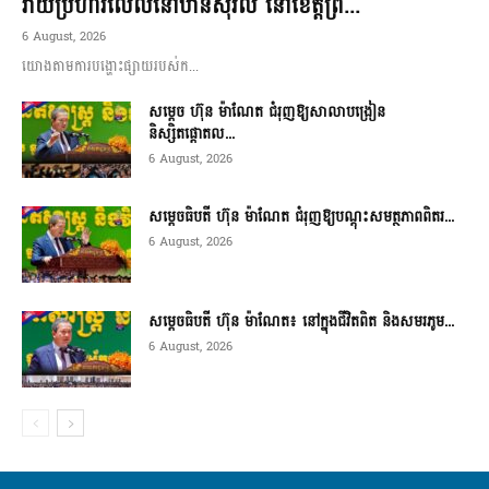
វាយប្រហារលើលំនៅឋានស៊ីវិល នៅខេត្តព្រ...
6 August, 2026
យោងតាមការបង្ហោះផ្សាយរបស់ក...
សម្តេច ហ៊ុន ម៉ាណែត ជំរុញឱ្យសាលាបង្រៀន
និស្សិតផ្តោតល...
6 August, 2026
សម្តេចធិបតី ហ៊ុន ម៉ាណែត ជំរុញឱ្យបណ្តុះសមត្ថភាពពិតរ...
6 August, 2026
សម្តេចធិបតី ហ៊ុន ម៉ាណែត៖ នៅក្នុងជីវិតពិត និងសមរភូម...
6 August, 2026