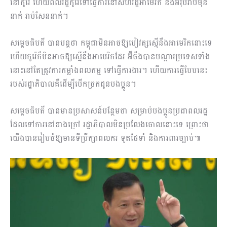
នៅកូរ៉េ ហើយពលរដ្ឋកូរ៉េទៅធ្វើការនៅសហរដ្ឋអាមេរិក និងអ៊ឺរ៉ុបរាប់ម៉ឺន
នាក់ រាប់សែននាក់។
សម្ដេចធិបតី បានបន្ដថា កម្ពុជាមិនអាចឱ្យបៀវត្សស្មើនឹងអាមេរិកនោះទេ
ហើយកូរ៉េក៏មិនអាចឱ្យស្មើនឹងអាមេរិកដែរ អ៊ីចឹងបានបណ្ដារប្រទេសទាំង
នោះនៅតែត្រូវការកម្លាំងពលកម្ម ទៅធ្វើការងារ។ ហើយការធ្វើបែបនេះ
របស់រដ្ឋាភិបាលគឺដើម្បីបើកច្រកជូនបងប្អូន។
សម្ដេចធិបតី បានមានប្រសាសន៍បន្ថែមថា សម្រាប់បងប្អូនប្រជាពលរដ្ឋ
ដែលទៅការនៅខាងក្រៅ រដ្ឋាភិបាលមិនប្រលែងចោលនោះទេ ព្រោះថា
យើងបានរៀបចំឱ្យមានទីប្រឹក្សាពលករ ទូតថែទាំ និងការពារច្បាប់៕