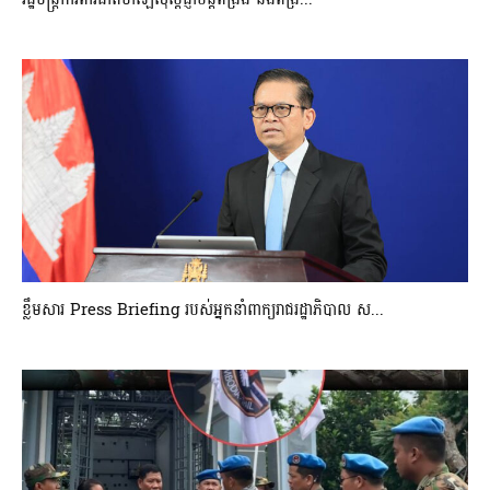
ខ្លឹមសារ Press Briefing របស់អ្នកនាំពាក្យរាជរដ្ឋាភិបាល ស...