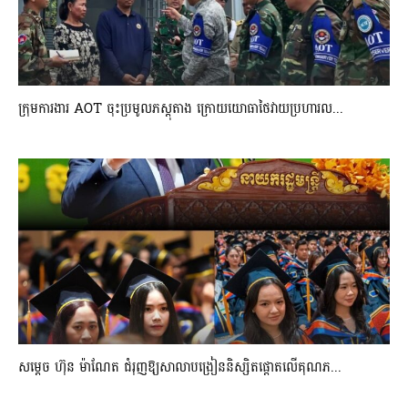
ក្រុមការងារ AOT ចុះប្រមូលភស្តុតាង ក្រោយយោធាថៃវាយប្រហារល...
សម្តេច ហ៊ុន ម៉ាណែត ជំរុញឱ្យសាលាបង្រៀននិស្សិតផ្តោតលើគុណភ...