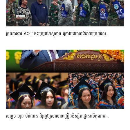
ក្រុមការងារ AOT ចុះប្រមូលភស្តុតាង ក្រោយយោធាថៃវាយប្រហារល...
សម្តេច ហ៊ុន ម៉ាណែត ជំរុញឱ្យសាលាបង្រៀននិស្សិតផ្តោតលើគុណភ...