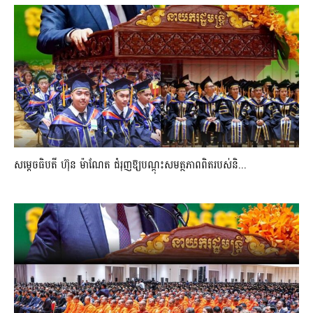
សម្តេចធិបតី ហ៊ុន ម៉ាណែត ជំរុញឱ្យបណ្តុះសមត្ថភាពពិតរបស់និ...