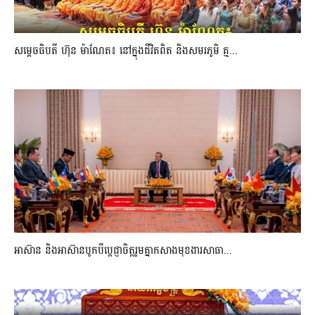
សម្តេចធិបតី ហ៊ុន ម៉ាណែត៖ នៅក្នុងជីវិតពិត និងសមរភូមិ គ្ម...
អាស៊ាន និងអាស៊ានបូកបីប្តេជ្ញាចិត្តរួមគ្នាកសាងមុខងារសាធា...