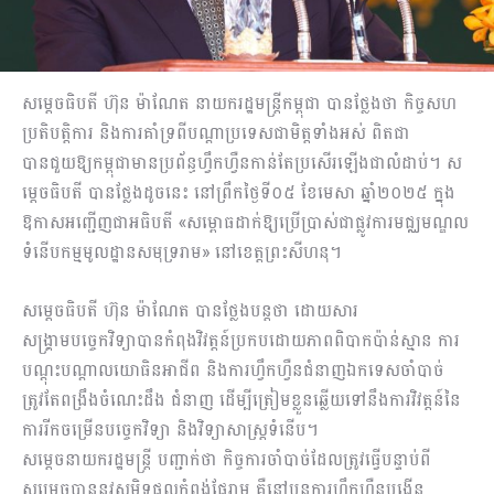
សម្តេចធិបតី ហ៊ុន ម៉ាណែត នាយករដ្ឋមន្ត្រីកម្ពុជា បានថ្លែងថា កិច្ចសហ
ប្រតិបត្តិការ និងការគាំទ្រពីបណ្តាប្រទេសជាមិត្តទាំងអស់ ពិតជា
បានជួយឱ្យកម្ពុជាមានប្រព័ន្ធហ្វឹកហ្វឺនកាន់តែប្រសើរឡើងជាលំដាប់។ ស
ម្តេចធិបតី បានថ្លែងដូចនេះ នៅព្រឹកថ្ងៃទី០៥ ខែមេសា ឆ្នាំ២០២៥ ក្នុង
ឱកាសអញ្ជើញជាអធិបតី «សម្ពោធដាក់ឱ្យប្រើប្រាស់ជាផ្លូវការមជ្ឈមណ្ឌល
ទំនើបកម្មមូលដ្ឋានសមុទ្ររាម» នៅខេត្តព្រះសីហនុ។
សម្តេចធិបតី ហ៊ុន ម៉ាណែត បានថ្លែងបន្តថា ដោយសារ
សង្គ្រាមបច្ចេកវិទ្យាបានកំពុងវិវត្តន៍ប្រកបដោយភាពពិបាកប៉ាន់ស្មាន ការ
បណ្តុះបណ្តាលយោធិនអាជីព និងការហ្វឹកហ្វឺនជំនាញឯកទេសចាំបាច់
ត្រូវតែពង្រឹងចំណេះដឹង ជំនាញ ដើម្បីត្រៀមខ្លួនឆ្លើយទៅនឹងការវិវត្តន៍នៃ
ការរីកចម្រើនបច្ចេកវិទ្យា និងវិទ្យាសាស្ត្រទំនើប។
សម្តេចនាយករដ្ឋមន្ត្រី បញ្ជាក់ថា កិច្ចការចាំបាច់ដែលត្រូវធ្វើបន្ទាប់ពី
សម្រេចបាននូវសមិទ្ធផលកំពង់ផែរាម គឺនៅបន្តការហ្ចឹកហ្វឺនបង្កើន