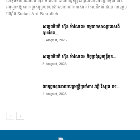
សម្តេចមហាបវរធិបតី ហ៊ុន ម៉ាណែត នាយករដ្ឋមន្ត្រីនៃព្រះរាជាណាចក្រកម្ពុជា បាន
អនុញ្ញាតឱ្យគណៈប្រតិភូប្រមុខមុខងារសាធារណៈអាស៊ាន ដែលដឹកនាំដោយ ឯកឧត្តម
បណ្ឌិត Zudan Arif Fakrulloh
សម្ដេចធិបតី ហ៊ុន ម៉ាណែត៖ កម្ពុជាកសាងប្រទេសពី
បាតដៃទ...
5 August, 2026
សម្ដេចធិបតី ហ៊ុន ម៉ាណែត៖ កិច្ចប្រជុំរដ្ឋមន្ត្រីមុខ...
5 August, 2026
ឯកឧត្តមឧបនាយករដ្ឋមន្ត្រីប្រចាំការ វង្សី វិស្សុត ទទ...
4 August, 2026