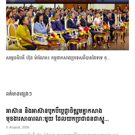
សម្ដេចធិបតី ហ៊ុន ម៉ាណែត៖ កម្ពុជាកសាងប្រទេសពីបាតដៃទទេ ក្...
ពត៌មានផ្សេងៗ
អាស៊ាន និងអាស៊ានបូកបីប្តេជ្ញាចិត្តរួមគ្នាកសាង
មុខងារសាធារណៈមួយ ដែលយកប្រជាជនជាស្នូ...
5 August, 2026