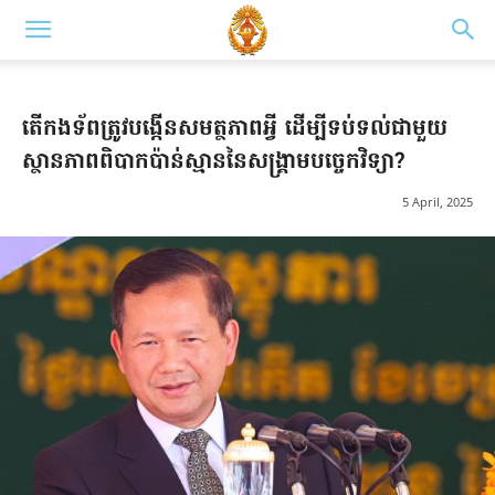
តើកងទ័ពត្រូវបង្កើនសមត្ថភាពអ្វី ដើម្បីទប់ទល់ជាមួយ
ស្ថានភាពពិបាកប៉ាន់ស្មាននៃសង្គ្រាមបច្ចេកវិទ្យា?
5 April, 2025