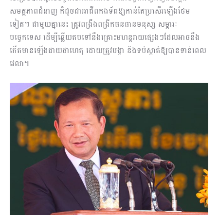
សមត្ថភាពជំនាញ ក៏ដូចជាអាជីពកងទ័ពឱ្យកាន់តែប្រសើរឡើងថែម
ទៀត។ ជាមួយគ្នានេះ ត្រូវពង្រឹងពង្រីកធនធានមនុស្ស សម្ភារៈ
បច្ចេកទេស ដើម្បីឆ្លើយតបទៅនឹងគ្រោះមហន្តរាយផ្សេងៗដែលអាចនឹង
កើតមានឡើងជាយថាហេតុ ដោយត្រូវបង្កា និងទប់ស្កាត់ឱ្យបានទាន់ពេល
វេលា៕