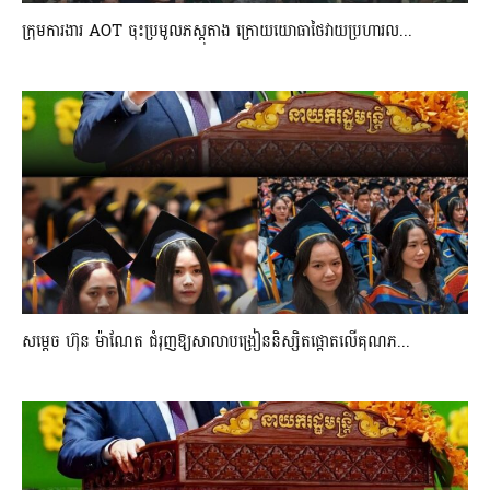
ក្រុមការងារ AOT ចុះប្រមូលភស្តុតាង ក្រោយយោធាថៃវាយប្រហារល...
សម្តេច ហ៊ុន ម៉ាណែត ជំរុញឱ្យសាលាបង្រៀននិស្សិតផ្តោតលើគុណភ...