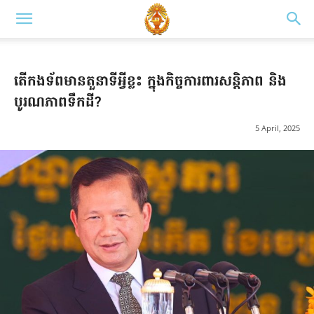
តើកងទ័ពមានតួនាទីអ្វីខ្លះ ក្នុងកិច្ចការពារសន្តិភាព និង
បូរណភាពទឹកដី?
5 April, 2025