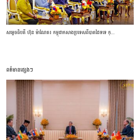
សម្ដេចធិបតី ហ៊ុន ម៉ាណែត៖ កម្ពុជាកសាងប្រទេសពីបាតដៃទទេ ក្...
ពត៌មានផ្សេងៗ