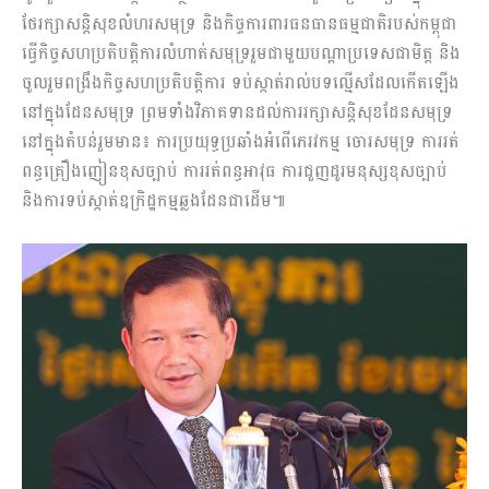
ថែរក្សាសន្តិសុខលំហរសមុទ្រ និងកិច្ចការពារធនធានធម្មជាតិរបស់កម្ពុជា
ធ្វើកិច្ចសហប្រតិបត្តិការលំហាត់សមុទ្ររួមជាមួយបណ្តាប្រទេសជាមិត្ត និង
ចូលរួមពង្រឹងកិច្ចសហប្រតិបត្តិការ ទប់ស្កាត់រាល់បទល្មើសដែលកើតឡើង
នៅក្នុងដែនសមុទ្រ ព្រមទាំងវិភាគទានដល់ការរក្សាសន្តិសុខដែនសមុទ្រ
នៅក្នុងតំបន់រួមមាន៖ ការប្រយុទ្ធប្រឆាំងអំពើភេរវកម្ម ចោរសមុទ្រ ការរត់
ពន្ធគ្រឿងញៀនខុសច្បាប់ ការរត់ពន្ធអាវុធ ការជួញដូរមនុស្សខុសច្បាប់
និងការទប់ស្កាត់ឧក្រិដ្ឋកម្មឆ្លងដែនជាដើម៕