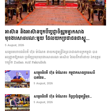
អាស៊ាន និងអាស៊ានបូកបីប្តេជ្ញាចិត្តរួមគ្នាកសាង
មុខងារសាធារណៈមួយ ដែលយកប្រជាជនជាស្នូ...
5 August, 2026
សម្តេចមហាបវរធិបតី ហ៊ុន ម៉ាណែត នាយករដ្ឋមន្ត្រីនៃព្រះរាជាណាចក្រកម្ពុជា បាន
អនុញ្ញាតឱ្យគណៈប្រតិភូប្រមុខមុខងារសាធារណៈអាស៊ាន ដែលដឹកនាំដោយ ឯកឧត្តម
បណ្ឌិត Zudan Arif Fakrulloh
សម្ដេចធិបតី ហ៊ុន ម៉ាណែត៖ កម្ពុជាកសាងប្រទេសពី
បាតដៃទ...
5 August, 2026
សម្ដេចធិបតី ហ៊ុន ម៉ាណែត៖ កិច្ចប្រជុំរដ្ឋមន្ត្រីមុខ...
5 August, 2026