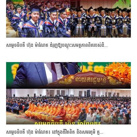
សម្តេចធិបតី ហ៊ុន ម៉ាណែត ជំរុញឱ្យបណ្តុះសមត្ថភាពពិតរបស់និ...
សម្តេចធិបតី ហ៊ុន ម៉ាណែត៖ នៅក្នុងជីវិតពិត និងសមរភូមិ គ្ម...