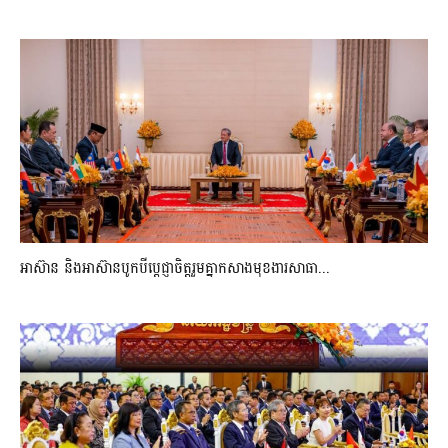
អាស៊ាន និងអាស៊ានបូកបីប្តេជ្ញាចិត្តរួមគ្នាកសាងមុខងារសាធា...