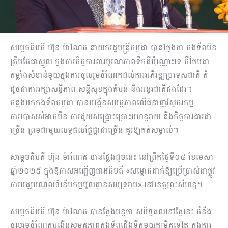
សម្តេចធិបតី ហ៊ុន ម៉ាណែត នាយករដ្ឋមន្ត្រីកម្ពុជា បានថ្លែងថា កងទ័ពមិន
ត្រឹមតែជាស្នូល ក្នុងការកិច្ចការពារបូរណភាពទឹកដីប៉ុណ្ណោះទេ គឺថែមជា
កម្លាំងសំខាន់មួយក្នុងការចូលរួមចំណែកដល់ការអភិវឌ្ឍប្រទេសជាតិ ក៏
ដូចជាការរក្សាសន្តិភាព សន្តិសុខក្នុងតំបន់ និងអន្តរជាតិផងដែរ។
កន្លងមកកងទ័ពកម្ពុជា បានបង្កើនសមត្ថភាពលើជំនាញវិស្វករកម្ម
ការបោសសំអាតមីន ការជួយសង្គ្រោះគ្រោះមហន្តរាយ និងកិច្ចការងារជា
ច្រើន ព្រមជាមួយលទ្ធផលផ្លែផ្កាជាច្រើន គួរឱ្យកត់សម្គាល់។
សម្តេចធិបតី ហ៊ុន ម៉ាណែត បានថ្លែងដូចនេះ នៅព្រឹកថ្ងៃទី០៥ ខែមេសា
ឆ្នាំ២០២៥ ក្នុងឱកាសអញ្ជើញជាអធិបតី «សម្ពោធដាក់ឱ្យប្រើប្រាស់ជាផ្លូវ
ការមជ្ឈមណ្ឌលទំនើបកម្មមូលដ្ឋានសមុទ្ររាម» នៅខេត្តព្រះសីហនុ។
សម្តេចធិបតី ហ៊ុន ម៉ាណែត បានថ្លែងបន្តថា សមិទ្ធផលនៅថ្ងៃនេះ ក៏នឹង
ចូលរួមចំណែកបង្កើនសមត្ថភាពកងទ័ពជើងទឹកមួយកម្រិតទៀត ក្នុងការ