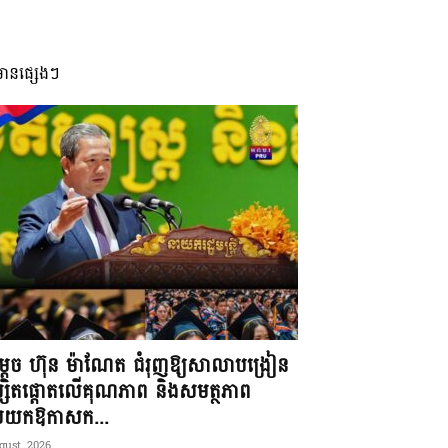
មានផ្សេងៗ
តេច ហ៊ុន ម៉ាណែត ជំរុញឱ្យសាលាបង្រៀន
្សិតផ្តោតលើគុណភាព និងសមត្ថភាព
ប់យកឱកាសក...
gust, 2026