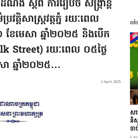
ដំណឹង ស្តីពី ការរៀបចំ សង្ក្រាន្ត
្រវត្តិសាស្ត្រវត្តភ្នំ រយៈពេល
ពត៌
I
១៦ ខែមេសា ឆ្នាំ២០២៥ និងបើក
Walk Street) រយៈពេល ០៥ថ្ងៃ
េសា ឆ្នាំ២០២៥…
អង្គ
2 April, 2025
ភាព​
សម្
និស
ចា
6 Au