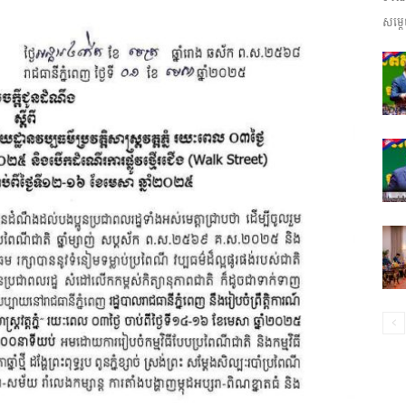
សម្តេ
ព័ត៌មាន​
និង
ប្រតិកម្ម
រហ័ស