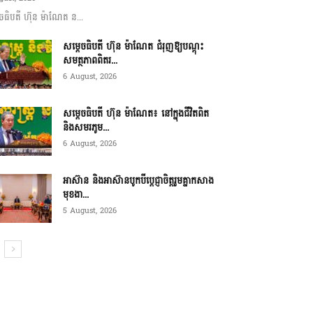
ចធិបតី ហ៊ុន ម៉ាណែត ន...
សម្តេចធិបតី ហ៊ុន ម៉ាណែត ជំរុញឱ្យបណ្តុះ
សមត្ថភាពពិតរ...
6 August, 2026
សម្តេចធិបតី ហ៊ុន ម៉ាណែត៖ នៅក្នុងជីវិតពិត
និងសមរភូម...
6 August, 2026
អាស៊ាន និងអាស៊ានបូកបីប្តេជ្ញាចិត្តរួមគ្នាកសាង
មុខងា...
5 August, 2026