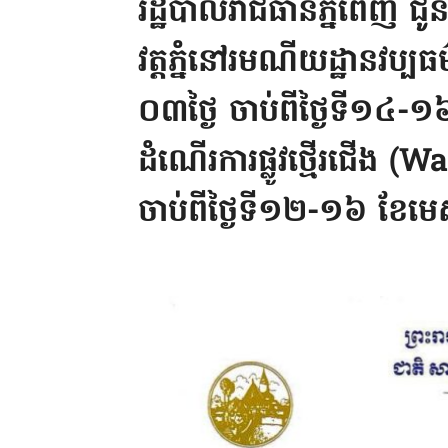
រដ្ឋបាលរាជធានីភ្នំពេញ​ ជូន
វត្តភ្នំនៅរមណីយដ្ឋានវប្បធម៌ប
០៣ថ្ងៃ ចាប់ពីថ្ងៃទី១៤-
ដំណើរការផ្លូវថ្មើរជើង (
ចាប់ពីថ្ងៃទី១២-១៦ ខែម