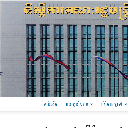
ទំព័រដើម
រាជរដ្ឋាភិបាល
ព័ត៌មានទូទៅ