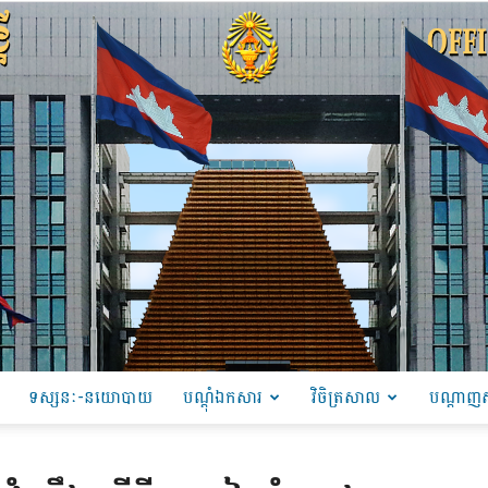
ទស្សនៈ-នយោបាយ
បណ្ដុំឯកសារ
វិចិត្រសាល
បណ្តាញស
PRU