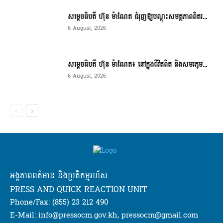
សម្តេចធិបតី ហ៊ុន ម៉ាណែត ជំរុញឱ្យបណ្តុះសមត្ថភាពពិតរ...
6 August, 2026
សម្តេចធិបតី ហ៊ុន ម៉ាណែត៖ នៅក្នុងជីវិតពិត និងសមរភូម...
6 August, 2026
អង្គភាពពត៌មាន និងប្រតិកម្មរហ័ស
PRESS AND QUICK REACTION UNIT
Phone/Fax: (855) 23 212 490
E-Mail: info@pressocm.gov.kh, pressocm@gmail.com