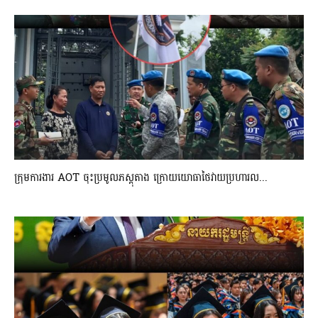
ក្រុមការងារ AOT ចុះប្រមូលភស្តុតាង ក្រោយយោធាថៃវាយប្រហារល...