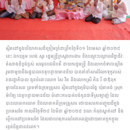
ស្ថិតនៅក្នុងបរិយាកាសដ៏ក្រៀមក្រំនាព្រឹកថ្ងៃទី០១ ខែមេសា ឆ្នាំ២០២៥
នេះ ឯកឧត្តម ហេង សួរ រដ្ឋមន្ត្រីក្រសួងការងារ និងបណ្តុះបណ្តាលវិជ្ជាជីវៈ
តំណាងដ៏ខ្ពង់ខ្ពស់ សម្តេចបវរធិបតី នាយករដ្ឋមន្ត្រី និងលោកជំទាវបណ្ឌិត
រួមជាមួយនឹងរដ្ឋបាលខេត្តបន្ទាយមានជ័យ បានពាំនាំសាររំលែកទុក្ខរបស់
រាជរដ្ឋាភិបាល ជូនចំពោះលោក សែ វិត និងលោកស្រី ភិន រី ជាឪពុក
ម្តាយនៃសព ព្រមទាំងក្រុមគ្រួសារ ស្ថិតនៅក្នុងភូមិបាល័ង្គ ឃុំតាគង់ ស្រុក
ម៉ាឡៃ ខេត្តបន្ទាយមានជ័យ ចំពោះការបាត់បង់កូនជាទីស្រឡាញ់ ដែល
បានលាចាកលោក និងលាចាកពីក្រុមគ្រួសារ ដោយសារការរញ្ជួយដីក្នុង
ប្រទេសថៃ កាលពីថ្ងៃទី២៨ ខែមីនា ឆ្នាំ២០២៥ ខណៈកំពុងស្នាក់នៅ និង
ធ្វើការនៅប្រទេសថៃ ដែលជាហេតុការណ៍ពោរពេញដោយភាពក្តុកក្តួល
រន្ធត់ចិត្តជាពន់ពេក។