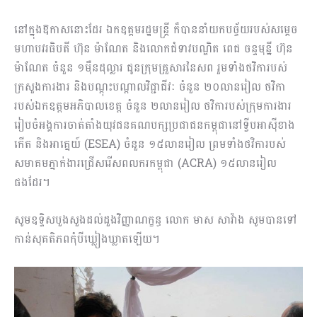
នៅក្នុងឱកាសនោះដែរ ឯកឧត្តមរដ្ឋមន្ត្រី ក៏បាននាំយកបច្ច័យរបស់សម្តេច
មហាបវរធិបតី ហ៊ុន ម៉ាណែត និងលោកជំទាវបណ្ឌិត ពេជ ចន្ទមុន្នី ហ៊ុន
ម៉ាណែត ចំនួន ១ម៉ឺនដុល្លារ ជូនក្រុមគ្រួសារនៃសព រួមទាំងថវិការបស់
ក្រសួងការងារ និងបណ្តុះបណ្តាលវិជ្ជាជីវៈ ចំនួន ២០លានរៀល ថវិកា
របស់ឯកឧត្តមអភិបាលខេត្ត ចំនួន ២លានរៀល ថវិការបស់ក្រុមការងារ
រៀបចំអង្គការចាត់តាំងយុវជនគណបក្សប្រជាជនកម្ពុជានៅទ្វីបអាស៊ីខាង
កើត និងអាគ្នេយ៍ (ESEA) ចំនួន ១៥លានរៀល ព្រមទាំងថវិការបស់
សមាគមភ្នាក់ងារជ្រើសរើសពលករកម្ពុជា (ACRA) ១៥លានរៀល
ផងដែរ។
សូមឧទ្ទិសបួងសួងដល់ដួងវិញ្ញាណក្ខន្ធ លោក មាស សាវ៉ាង សូមបានទៅ
កាន់សុគតិភពកុំបីឃ្លៀងឃ្លាតឡើយ។