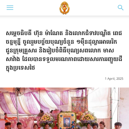
សម្តេចធិបតី ហ៊ុន ម៉ាណែត និងលោកជំទាវបណ្ឌិត ពេជ
ចន្ទមុន្នី ចូលរួមបច្ច័យបុណ្យចំនួន ១ម៉ឺនដុល្លារអាមេរិក
ជូនក្រុមគ្រួសារ​ និងរៀបចំពិធីបុណ្យសពលោក មាស
សាវ៉ាង ដែលបានទទួលមរណភាពដោយសារការរញ្ជួយដី
ក្នុងប្រទេសថៃ
1 April, 2025