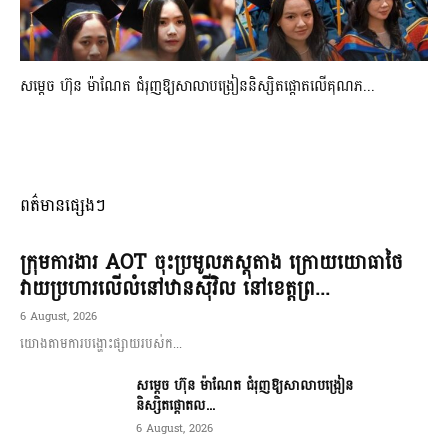
សម្តេច ហ៊ុន ម៉ាណែត ជំរុញឱ្យសាលាបង្រៀននិស្សិតផ្តោតលើគុណភ...
ពត៌មានផ្សេងៗ
ក្រុមការងារ AOT ចុះប្រមូលភស្តុតាង ក្រោយយោធាថៃ
វាយប្រហារលើលំនៅឋានស៊ីវិល នៅខេត្តព្រ...
6 August, 2026
យោងតាមការបង្ហោះផ្សាយរបស់ក...
សម្តេច ហ៊ុន ម៉ាណែត ជំរុញឱ្យសាលាបង្រៀន
និស្សិតផ្តោតល...
6 August, 2026