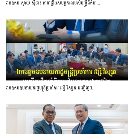
ឯកឧត្តម ស្វាយ ស៊ីថា៖ ការពង្រឹងសមត្ថភាពរបស់មន្ត្រីព័ត៌មា...
ឯកឧត្តមឧបនាយករដ្ឋមន្រ្តីប្រចាំការ វង្សី វិស្សុត អញ្ជើញដ...