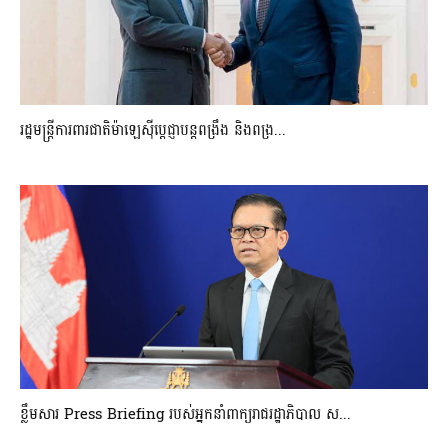
រដ្ឋមន្ត្រីការពារជាតិម៉ាឡេស៊ីប្ដេជ្ញាបន្តពង្រឹង និងពង្រ...
ខ្លឹមសារ Press Briefing របស់អ្នកនាំពាក្យរាជរដ្ឋាភិបាល ស...