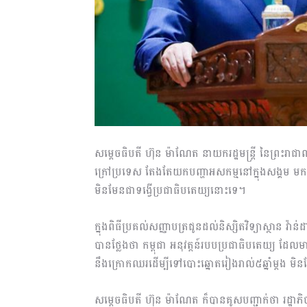
សម្តេចធិបតី ហ៊ុន ម៉ាណែត នាយករដ្ឋមន្ត្រី នៃព្រះរ
ក្រៅប្រទេស តែងតែយកបញ្ហាអសកម្មនៅក្នុងសង្គម មកញ
មិនមែនជាទង្វើប្រជាធិបតេយ្យនោះទេ។
ក្នុងពិធីប្រគល់សញ្ញាបត្រជូនដល់និស្សិតវិទ្យាស្ថាន វ៉
បានថ្លែងថា កម្ពុជា អនុវត្តន៍របបប្រជាធិបតេយ្យ ដែ
នឹងក្រោកឈរដើម្បីទៅបោះឆ្នោតរៀងរាល់៥ឆ្នាំម្តង មិន
សម្តេចធិបតី ហ៊ុន ម៉ាណែត ក៏បានគូសបញ្ជាក់ថា រដ្