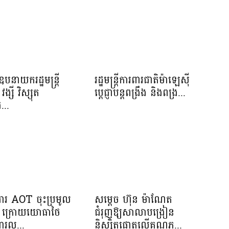
បនាយករដ្ឋមន្រ្តី
រដ្ឋមន្ត្រីការពារជាតិម៉ាឡេស៊ី
វង្សី វិស្សុត
ប្ដេជ្ញាបន្តពង្រឹង និងពង្រ...
...
រងារ AOT ចុះប្រមូល
សម្តេច ហ៊ុន ម៉ាណែត
ាង ក្រោយយោធាថៃ
ជំរុញឱ្យសាលាបង្រៀន
ារល...
និស្សិតផ្តោតលើគុណភ...