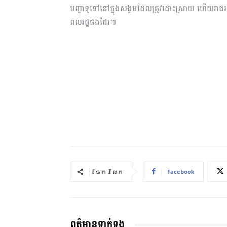
បញ្ហាទូទៅនៅក្នុងសង្គមដែលត្រូវដោះស្រាយ ហើយរាជរដ
ពលរដ្ឋផងដែរ៕
Facebook
ចែករំលែក
ពត៌មានទាក់ទង