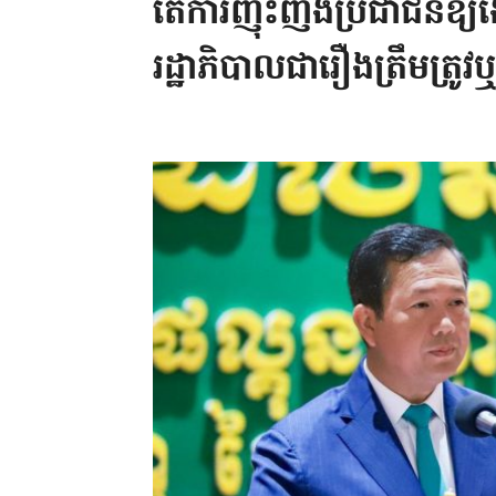
តើការញុះញង់ប្រជាជនឱ្យ
រដ្ឋាភិបាលជារឿងត្រឹមត្រូវ