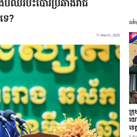
ងើបឈរបះបោរប្រឆាំងរាជ
ឬទេ?
ពត៌
I
11 March, 2025
អង្គ
ភាព​
ក្រ
យោ
ខេត្
6 Au