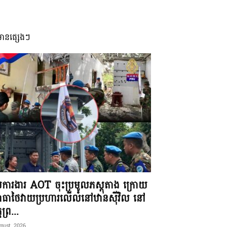
មានផ្សេងៗ
ុមការងារ AOT ចុះប្រមូលភស្តុតាង ក្រោយ
ធាថៃវាយប្រហារលើលំនៅឋានស៊ីវិល នៅ
តព្រ...
gust, 2026