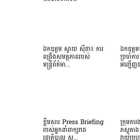
ឯកឧត្តម ស្វាយ ស៊ីថា៖ ការ
ឯកឧត្តមឧ
ពង្រឹងសមត្ថភាពរបស់
ប្រចាំការ 
មន្ត្រីព័ត៌មា...
អញ្ជើញដ
ខ្លឹមសារ Press Briefing
ក្រុមកា
របស់អ្នកនាំពាក្យរាជ
ភស្តុត
រដ្ឋាភិបាល ស...
វាយប្រហ