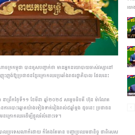
យោងត
ព័ត៌មាន​
និង
ាជាណាចក្រកម្ពុជា បានគូសបញ្ជាក់ថា មានអ្នកនយោបាយចាស់វស្សានៅ
ុះញង់ឱ្យប្រជាជនខ្មែរក្រោកឈរប្រឆាំងរាជរដ្ឋាភិបាល ដែលនេះ
ប្រតិកម្ម
ាន់ដា នាព្រឹកថ្ងៃទី១១ ខែមីនា ឆ្នាំ២០២៥ សម្តេចធិបតី ហ៊ុន ម៉ាណែត
លមានការបោះឆ្នោតយ៉ាងទៀងទាត់រៀងរាល់៥ឆ្នាំម្តង ដូចនេះ ប្រជាជន
មែនក្រោកឈរដើម្បីផ្តួលរំលំនោះទេ។
រហ័ស
ឋាភិបាលប្រទេសណាក៏ដោយ ក៏តែងតែមាន បញ្ហាប្រឈមជានិច្ច ជាពិសេស