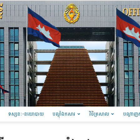
ទស្សនៈ-នយោបាយ
បណ្ដុំឯកសារ
វិចិត្រសាល
បណ្តាញស
PRU