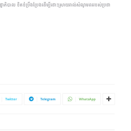
្ឋាភិបាល ខិតខំប្រឹងប្រែងដើម្បីដោះស្រាយរាល់សំណូមពររបស់ប្រជា
Twitter
Telegram
WhatsApp