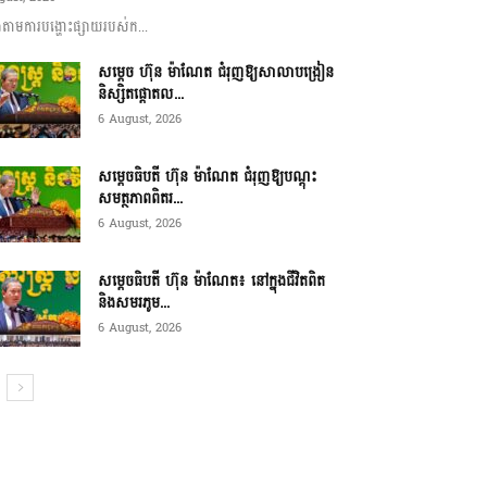
ាមការបង្ហោះផ្សាយរបស់ក...
សម្តេច ហ៊ុន ម៉ាណែត ជំរុញឱ្យសាលាបង្រៀន
និស្សិតផ្តោតល...
6 August, 2026
សម្តេចធិបតី ហ៊ុន ម៉ាណែត ជំរុញឱ្យបណ្តុះ
សមត្ថភាពពិតរ...
6 August, 2026
សម្តេចធិបតី ហ៊ុន ម៉ាណែត៖ នៅក្នុងជីវិតពិត
និងសមរភូម...
6 August, 2026