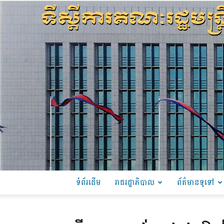
ទំព័រដើម
រាជរដ្ឋាភិបាល
ព័ត៌មានទូទៅ