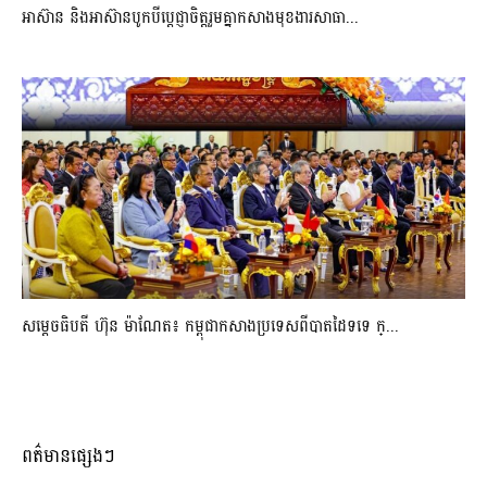
អាស៊ាន និងអាស៊ានបូកបីប្តេជ្ញាចិត្តរួមគ្នាកសាងមុខងារសាធា...
សម្ដេចធិបតី ហ៊ុន ម៉ាណែត៖ កម្ពុជាកសាងប្រទេសពីបាតដៃទទេ ក្...
ពត៌មានផ្សេងៗ