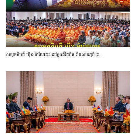
សម្តេចធិបតី ហ៊ុន ម៉ាណែត៖ នៅក្នុងជីវិតពិត និងសមរភូមិ គ្ម...