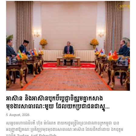
អាស៊ាន និងអាស៊ានបូកបីប្តេជ្ញាចិត្តរួមគ្នាកសាង
មុខងារសាធារណៈមួយ ដែលយកប្រជាជនជាស្នូ...
5 August, 2026
សម្តេចមហាបវរធិបតី ហ៊ុន ម៉ាណែត នាយករដ្ឋមន្ត្រីនៃព្រះរាជាណាចក្រកម្ពុជា បាន
អនុញ្ញាតឱ្យគណៈប្រតិភូប្រមុខមុខងារសាធារណៈអាស៊ាន ដែលដឹកនាំដោយ ឯកឧត្តម