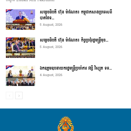
បណ្ឌិត Zudan Arif Fakrulloh
សម្ដេចធិបតី ហ៊ុន ម៉ាណែត៖ កម្ពុជាកសាងប្រទេសពី
បាតដៃទ...
5 August, 2026
សម្ដេចធិបតី ហ៊ុន ម៉ាណែត៖ កិច្ចប្រជុំរដ្ឋមន្ត្រីមុខ...
5 August, 2026
ឯកឧត្តមឧបនាយករដ្ឋមន្ត្រីប្រចាំការ វង្សី វិស្សុត ទទ...
4 August, 2026