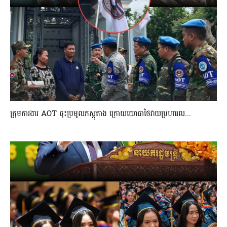
ក្រុមការងារ AOT ចុះប្រមូលភស្តុតាង ក្រោយយោធាថៃវាយប្រហារល...