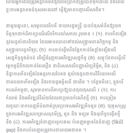
ហើយអ្នកដែលត្រូវអន្តរាគមន៍ជួយពិតប្រាកដត្រូវបានទុកចោល និងពេល
ខ្លះការអន្តរាគមន៍ខុសគោលដៅ ធ្វើឱ្យមានបញ្ហាលើសដើម។
ជាមួយគ្នានេះ, សម្ដេចបរវធិបតី នាយករដ្ឋមន្ត្រី បានបំផុសគំនិតឱ្យយក
ចិត្តទុកដាក់ពិភាក្សាលើលើបរិការណ៍សកល រួមមាន ៖ (១). ការកើនឡើង
នូវចរន្តគាំពារនិយម ដែលអាចឈានទៅដល់សង្គ្រាមពាណិជ្ជកម្ម និង
សង្រ្គាមបច្ចេកវិទ្យា; (២). ការ​ចាប់​ផ្ដើ​មពឹង​ផ្អែក​កាន់តែខ្លាំង​ឡើងលើ​
សេដ្ឋកិច្ច​ក្នុង​តំបន់ ​ដើម្បី​ជំរុញ​ការ​អភិវឌ្ឍសេដ្ឋកិច្ច (៣). សម្ទុះនៃការធ្វើបរិ
វត្តកម្មឌីជីថលកាន់តែលឿន ជាពិសេសលើបញ្ញាសិប្បនិមិ្មត, និង (៤).
និន្នាការកើនឡើងនៃអន្តរកាលបៃតង តួយ៉ាងដូចជាការវិនិយោគលើ
ថាមពលកកើតឡើង និងរថយន្តអគ្គិសនី ជាដើម ។ បន្ថែមពីនេះ, ក្នុងបរិ
ការណ៍កម្ពុជា, សូម​មាន​ការពិភាក្សាឱ្យបានផុលផុសលើ ៖ (១). ការ
កំណត់ និងអភិវឌ្ឍន៍វិស័យដែលជាប្រភពកំណើនថ្មី​ (២). ការត្រៀម
លក្ខណៈចាកចេញពីចំណាត់ក្រុមប្រទេសអភិវឌ្ឍតិចតួច (៣). យុទ្ធសាស្ត្រ
ក្នុងការអភិវឌ្ឍសហគ្រាសធុនមីក្រូ, តូច និង មធ្យម និងធុរកិច្ចបង្កើតថ្មី
និង (៤). ការអភិវឌ្ឍជំនាញបច្ចេកទេស បំពេញគម្លាតនៃជំនាញ (Skill
gap) និងការបំពេញតម្រូវការនាពេលអនាគត ។