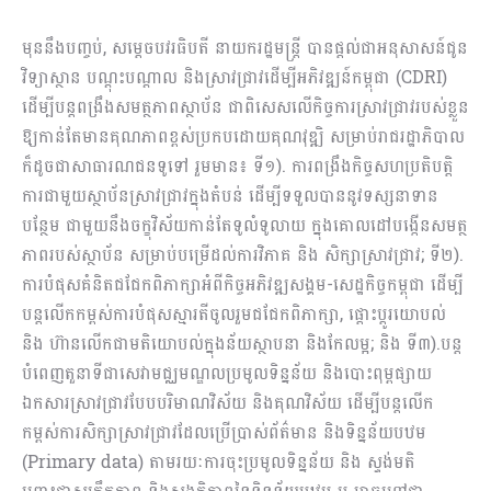
មុននឹងបញ្ចប់, សម្ដេចបវរធិបតី នាយករដ្ឋមន្ត្រី បានផ្តល់ជាអនុសាសន៍ជូន
វិទ្យាស្ថាន បណ្ដុះបណ្ដាល និងស្រាវជ្រាវដើម្បីអភិវឌ្ឍន៍កម្ពុជា (CDRI)
ដើម្បីបន្តពង្រឹងសមត្ថភាពស្ថាប័ន ជាពិសេសលើកិច្ចការស្រាវជ្រាវរបស់ខ្លួន
ឱ្យកាន់តែមានគុណភាពខ្ពស់ប្រកបដោយគុណវុឌ្ឍិ សម្រាប់រាជរដ្ឋាភិបាល
ក៏ដូចជាសាធារណជនទូទៅ រួមមាន៖ ទី១). ការពង្រឹងកិច្ចសហប្រតិបត្តិ
ការជាមួយស្ថាប័នស្រាវជ្រាវ​ក្នុងតំបន់ ដើម្បីទទួលបាននូវទស្សនាទាន
បន្ថែម ជាមួយនឹងចក្ខុវិស័យកាន់តែទូលំទូលាយ ក្នុងគោលដៅបង្កើនសមត្ថ
ភាពរបស់ស្ថាប័ន សម្រាប់បម្រើដល់ការវិភាគ និង សិក្សាស្រាវជ្រាវ; ទី២).
ការបំផុសគំនិតជជែកពិភាក្សាអំពីកិច្ចអភិវឌ្ឍសង្គម-សេដ្ឋកិច្ចកម្ពុជា ដើម្បី
បន្តលើកកម្ពស់ការបំផុសស្មារតីចូលរួមជជែកពិភាក្សា, ផ្តោះប្តូរយោបល់
និង ហ៊ានលើកជាមតិយោបល់ក្នុងន័យស្ថាបនា និងកែលម្អ; និង ទី៣).បន្ត
បំពេញតួនាទីជាសេវាមជ្ឈមណ្ឌលប្រមូលទិន្នន័យ និងបោះពុម្ពផ្សាយ
ឯកសារស្រាវជ្រាវបែបបរិមាណវិស័យ និងគុណវិស័យ ដើម្បីបន្តលើក
កម្ពស់ការសិក្សាស្រាវជ្រាវដែលប្រើប្រាស់ព័ត៌មាន និងទិន្នន័យបឋម
(Primary data) តាមរយៈការចុះប្រមូលទិន្នន័យ និង ស្ទង់មតិ