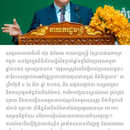
សម្តេចមហាបវរធិបតី ហ៊ុន ម៉ាណែត នាយករដ្ឋមន្ត្រី នៃព្រះរាជាណាចក្រ
កម្ពុជា បានថ្លែងក្នុងពិធីបើកសន្និសីទប្រចាំឆ្នាំចក្ខុវិស័យប្រទេសកម្ពុជា
ឆ្នាំ២០២៥ ក្រោមប្រធានបទ “យុទ្ធសាស្ត្រកំណើនថ្មីរបស់ប្រទេសកម្ពុជា៖
អាទិភាពសម្រាប់ការអភិវឌ្ឍប្រកបដោយគុណភាពខ្ពស់ និងនិរន្តរភាព” នា
ព្រឹកថ្ងៃទី ៤ ខែ មីនា ឆ្នាំ ២០២៥, និង សង្កត់បញ្ជាក់ថា ការស្រាវជ្រាវ
និងការប្រមូលទិន្នន័យនិងព័ត៌មាន, ការវិភាគឱ្យបានច្បាស់លាស់ គ្រប់ជ្រុង
ជ្រោយ​ និងការបង្កើនសមត្ថភាពរបស់ស្ថាប័នទទួលខុសត្រូវ គឺជាកិច្ចការដ៏
សំខាន់ ព្រោះថា បើទិន្នន័យនិងព័ត៌មានដែលប្រមូលបានខុស នោះការ
សម្រេចចិត្តក៏ខុស ហើយការរៀបចំគោលនយោបាយក៏ខុសដូចគ្នា។
ការណ៍នេះនឹងធ្វើឱ្យខាតបង់ច្រើន រួមទាំងធនធានហិរញ្ញវត្ថុ និងពេលវេលា