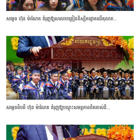
សម្តេច ហ៊ុន ម៉ាណែត ជំរុញឱ្យសាលាបង្រៀននិស្សិតផ្តោតលើគុណភ...
សម្តេចធិបតី ហ៊ុន ម៉ាណែត ជំរុញឱ្យបណ្តុះសមត្ថភាពពិតរបស់និ...