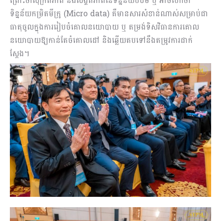
ព្រោះថាសុក្រឹតភាព និងសង្គតិភាពនៃទិន្នន័យបឋម ឬ អាចហៅថា
ទិន្នន័យកម្រិតមីក្រូ (Micro data) គឺមានសារសំខាន់ណាស់សម្រាប់ជា
ធាតុចូលក្នុងការរៀបចំគោលនយោបាយ ឬ តម្រង់ទិសវិធានការគោល
នយោបាយឱ្យកាន់តែចំគោលដៅ និងឆ្លើយតបទៅនឹងតម្រូវការជាក់
ស្តែង។