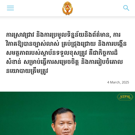
ការស្រាវជ្រាវ និងការប្រមូលទិន្នន័យនិងព័ត៌មាន, ការ
វិភាគឱ្យបានច្បាស់លាស់ គ្រប់ជ្រុងជ្រោយ និងការបង្កើន
សមត្ថភាពរបស់ស្ថាប័នទទួលខុសត្រូវ គឺជាកិច្ចការដ៏
សំខាន់ សម្រាប់ធ្វើការសម្រេចចិត្ត និងការរៀបចំគោល
នយោបាយត្រឹមត្រូវ​
4 March, 2025