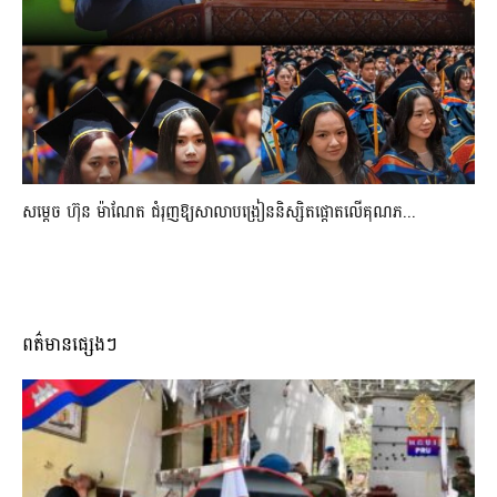
សម្តេច ហ៊ុន ម៉ាណែត ជំរុញឱ្យសាលាបង្រៀននិស្សិតផ្តោតលើគុណភ...
ពត៌មានផ្សេងៗ