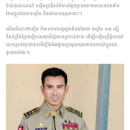
បំប៉ោងលាបពណ៌ បង្កើតប្រឌិតព័ត៌មានក្លែងក្លាយចោទគេចោទឯងទាំង
ដែលខ្លួនឯងជាទណ្ឌិត និងរត់ចោលស្រុកនោះ។
លើសពីនេះទៅទៀត ក៏មានការបញ្ចេញមតិផងដែរថា ទណ្ឌិត សម រង្ស៊ី
ខិតខំប្រឹងប្រែងរៀបសេណារីយ៉ូចោទប្រកាន់នានា ដើម្បីបង្កើតព្រឹត្តិការណ៍
បោកប្រាស់ប្រជាជនដើម្បីតែរៃអង្គាសប្រមូលលុយដាក់ហោប៉ៅខ្លួនឯង
ផ្ទាល់ផងដែរ៕