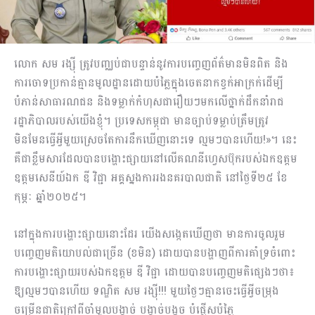
លោក សម រង្ស៊ី ត្រូវបញ្ឈប់ជាបន្ទាន់នូវការបញ្ចេញព័ត៌មានមិនពិត និង
ការចោទប្រកាន់គ្មានមូលដ្ឋានដោយបំភ្លៃក្នុងចេតនាកខ្វក់អាក្រក់ដើម្បី
បំភាន់សាធារណជន និងទម្លាក់កំហុសជារឿយៗមកលើថ្នាក់ដឹកនាំរាជ
រដ្ឋាភិបាលរបស់យើងខ្ញុំ។ ប្រទេសកម្ពុជា មានច្បាប់ទម្លាប់ត្រឹមត្រូវ
មិនមែនធ្វើអី្វមួយស្រេចតែការនឹកឃើញនោះទេ ល្មមៗបានហើយ!»។ នេះ
គឺជាខ្លឹមសារដែលបានបង្ហោះផ្សាយនៅលើគណនីហេ្វសប៊ុករបស់ឯកឧត្តម
ឧត្តមសេនីយ៍ឯក ឌី វិជ្ជា អគ្គស្នងការរងនគរបាលជាតិ នៅថ្ងៃទី២៥ ខែ
កុម្ភៈ ឆ្នាំ២០២៥។
នៅក្នុងការបង្ហោះផ្សាយនោះដែរ យើងសង្កេតឃើញថា មានការចូលរួម
បញ្ចេញមតិយោបល់ជាច្រើន (ខមិន) ដោយបានបង្ហាញពីការគាំទ្រចំពោះ
ការបង្ហោះផ្សាយរបស់ឯកឧត្តម ឌី វិជ្ជា ដោយបានបញ្ចេញមតិផ្សេងៗថា៖
ឱ្យល្មមៗបានហើយ ទណ្ឌិត សម រង្ស៊ី!!! មួយថ្ងៃៗគ្មានចេះធ្វើអ្វីចម្រុង
ចម្រើនជាតិក្រៅពីចាំមួលបង្កាច់ បង្កាច់បង្ខូច បំផ្លើសបំភ្លៃ