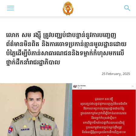
លោក សម រង្ស៊ី ត្រូវបញ្ឈប់ជាបន្ទាន់នូវការបញ្ចេញ
ព័ត៌មានមិនពិត និងការចោទប្រកាន់គ្មានមូលដ្ឋានដោយ
បំភ្លៃដើម្បីបំភាន់សាធារណជននិងទម្លាក់កំហុសមកលើ
ថ្នាក់ដឹកនាំរាជរដ្ឋាភិបាល
25 February, 2025