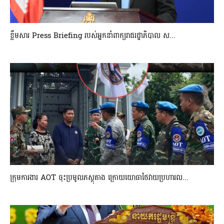
ខ្លឹមសារ Press Briefing របស់អ្នកនាំពាក្យរាជរដ្ឋាភិបាល ស...
ក្រុមការងារ AOT ចុះប្រមូលភស្តុតាង ក្រោយយោធាថៃវាយប្រហារល...