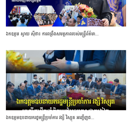
ឯកឧត្តម ស្វាយ ស៊ីថា៖ ការពង្រឹងសមត្ថភាពរបស់មន្ត្រីព័ត៌មា...
ឯកឧត្តមឧបនាយករដ្ឋមន្រ្តីប្រចាំការ វង្សី វិស្សុត អញ្ជើញដ...