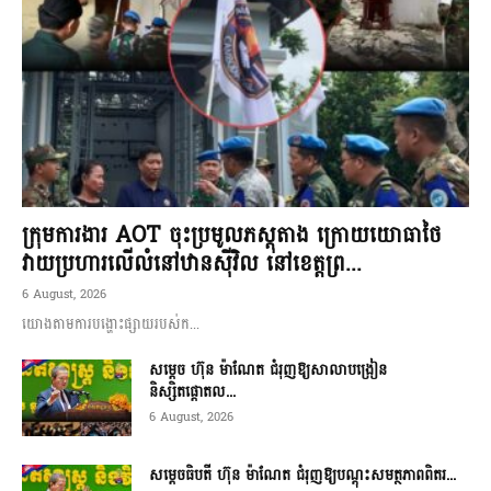
ក្រុមការងារ AOT ចុះប្រមូលភស្តុតាង ក្រោយយោធាថៃ
វាយប្រហារលើលំនៅឋានស៊ីវិល នៅខេត្តព្រ...
6 August, 2026
យោងតាមការបង្ហោះផ្សាយរបស់ក...
សម្តេច ហ៊ុន ម៉ាណែត ជំរុញឱ្យសាលាបង្រៀន
និស្សិតផ្តោតល...
6 August, 2026
សម្តេចធិបតី ហ៊ុន ម៉ាណែត ជំរុញឱ្យបណ្តុះសមត្ថភាពពិតរ...