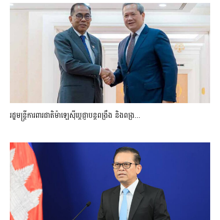
រដ្ឋមន្ត្រីការពារជាតិម៉ាឡេស៊ីប្ដេជ្ញាបន្តពង្រឹង និងពង្រ...