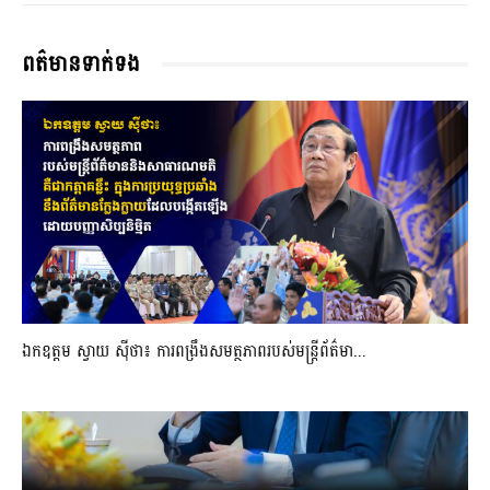
ពត៌មានទាក់ទង
ឯកឧត្តម ស្វាយ ស៊ីថា៖ ការពង្រឹងសមត្ថភាពរបស់មន្ត្រីព័ត៌មា...