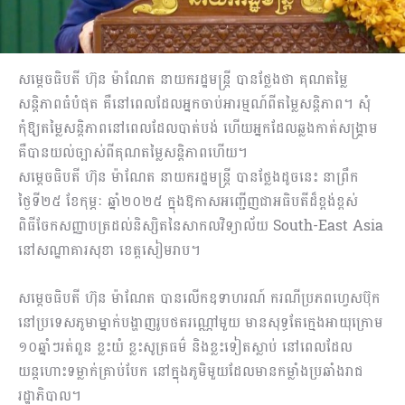
សម្តេចធិបតី ហ៊ុន ម៉ាណែត នាយករដ្ឋមន្ត្រី បានថ្លែងថា គុណតម្លៃ
សន្តិភាពធំបំផុត គឺនៅពេលដែលអ្នកចាប់អារម្មណ៍ពីតម្លៃសន្តិភាព។ សុំ
កុំឱ្យតម្លៃសន្តិភាពនៅពេលដែលបាត់បង់ ហើយអ្នកដែលឆ្លងកាត់សង្គ្រាម
គឺបានយល់ច្បាស់ពីគុណតម្លៃសន្តិភាពហើយ។
សម្តេចធិបតី ហ៊ុន ម៉ាណែត នាយករដ្ឋមន្ត្រី បានថ្លែងដូចនេះ នាព្រឹក
ថ្ងៃទី២៥ ខែកុម្ភៈ ឆ្នាំ២០២៥ ក្នុងឱកាសអញ្ជើញជាអធិបតីដ៏ខ្ពង់ខ្ពស់
ពិធីចែកសញ្ញាបត្រដល់និស្សិតនៃសាកលវិទ្យាល័យ South-East Asia
នៅសណ្ឋាគារសុខា ខេត្តសៀមរាប។
សម្តេចធិបតី ហ៊ុន ម៉ាណែត បានលើកឧទាហរណ៍ ករណីប្រភពហ្វេសប៊ុក
នៅប្រទេសភូមាម្នាក់បង្ហាញរូបថតរណ្ណៅមួយ មានសុទ្ធតែក្មេងអាយុក្រោម
១០ឆ្នាំៗរត់ពួន ខ្លះយំ ខ្លះសូត្រធម៌ និងខ្លះទៀតស្លាប់ នៅពេលដែល
យន្តហោះទម្លាក់គ្រាប់បែក នៅក្នុងភូមិមួយដែលមានកម្លាំងប្រឆាំងរាជ
រដ្ឋាភិបាល។