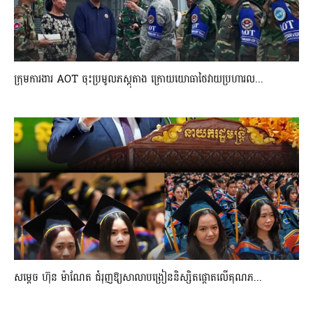
ក្រុមការងារ AOT ចុះប្រមូលភស្តុតាង ក្រោយយោធាថៃវាយប្រហារល...
សម្តេច ហ៊ុន ម៉ាណែត ជំរុញឱ្យសាលាបង្រៀននិស្សិតផ្តោតលើគុណភ...