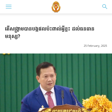
តើសង្គ្រាមបានបង្កផលប៉ះពាល់អ្វីខ្លះ ដល់ធនធាន
មនុស្ស?
25 February, 2025