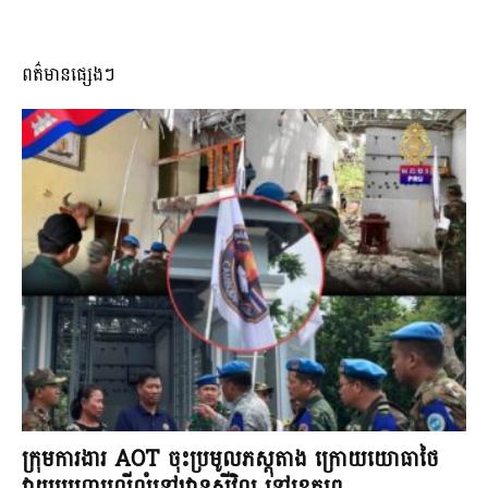
ពត៌មានផ្សេងៗ
ក្រុមការងារ AOT ចុះប្រមូលភស្តុតាង ក្រោយយោធាថៃ
វាយប្រហារលើលំនៅឋានស៊ីវិល នៅខេត្តព្រ...