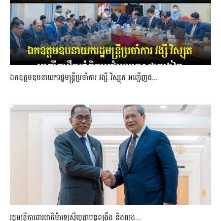
ឯកឧត្តមឧបនាយករដ្ឋមន្រ្តីប្រចាំការ វង្សី វិស្សុត អញ្ជើញដ...
រដ្ឋមន្ត្រីការពារជាតិម៉ាឡេស៊ីប្ដេជ្ញាបន្តពង្រឹង និងពង្រ...