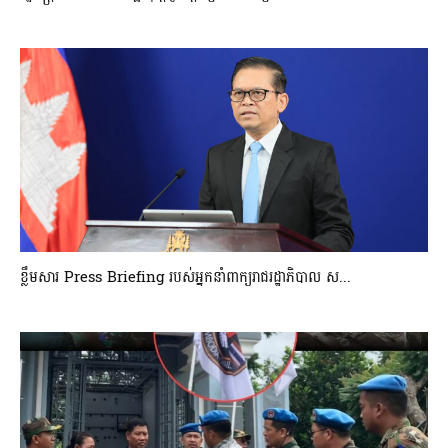
ខ្លឹមសារ Press Briefing របស់អ្នកនាំពាក្យរាជរដ្ឋាភិបាល ស...