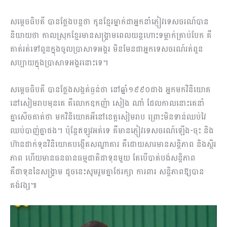
សម្តេចធិបតី បានថ្លែងបន្តថា កូនខ្មែរម្នាក់ជាអ្នកនាំភ្ញៀវទេសចរណ៍បាន
និយាយថា កាលស្រុកខ្មែរមានសង្គ្រាមពេលយន្តហោះទម្លាក់គ្រាប់បែក គឺ
គាត់រត់ទៅពួនក្នុងចូលប្រាសាទអង្គរ មិនមែនជាអ្នកទេសចរណ៍រត់ពួន
សប្បាយក្នុងប្រាសាទអង្គរនោះទេ។
សម្តេចធិបតី បានថ្លែងសង្កត់ធ្ងន់ថា នៅឆ្នាំ១៩៩០ជាង អ្នកមកវិនិយោគ
នៅសៀមរាបមុនគេ គឺលោកឧកញ៉ា សៀង ណាំ ដែលកាលនោះគេនាំ
គ្នាសើចគាត់ថា មកវិនិយោគអីនៅខេត្តសៀមរាប ព្រោះមិនទាន់ឈប់វៃ
ឈប់បាញ់គ្នាផង។ ប៉ុន្តែឥឡូវអត់ទេ គឺមានភ្ញៀវទេសចរណ៍ឡើង-ចុះ និង
ហ៊ានដាក់ទុនវិនិយោគបង្កើតសណ្ឋាគារ គឺដោយសារមានសន្តិភាព និងស្ថិរ
ភាព ហើយមានធនធានធម្មជាតិជាទុនមួយ តែបើបាត់បង់សន្តិភាព
គឺជាទុននៃសង្គ្រាម ដូចនេះសូមរួមគ្នាថែរក្សា ការពារ សន្តិភាពឱ្យបាន
គង់វង្ស៕