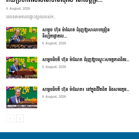
6 August, 2026
យោងតាមការបង្ហោះផ្សាយរបស់ក...
សម្តេច ហ៊ុន ម៉ាណែត ជំរុញឱ្យសាលាបង្រៀន
និស្សិតផ្តោតល...
6 August, 2026
សម្តេចធិបតី ហ៊ុន ម៉ាណែត ជំរុញឱ្យបណ្តុះសមត្ថភាពពិតរ...
6 August, 2026
សម្តេចធិបតី ហ៊ុន ម៉ាណែត៖ នៅក្នុងជីវិតពិត និងសមរភូម...
6 August, 2026