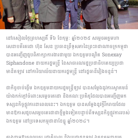
នៅរសៀលថ្ងៃព្រហស្បតិ៍ ទី៦ ខែកុម្ភៈ ឆ្នាំ២០២៥ សម្តេចអគ្គមហា
សេនាបតីតេជោ ហ៊ុន សែន ប្រធានព្រឹទ្ធសភានៃព្រះរាជាណាចក្រកម្ពុជា
បានអញ្ជើញជួបពិភាក្សាការងារជាមួយ ឯកឧត្តមបណ្ឌិត Sonexay
Siphandone នាយករដ្ឋមន្រ្តី នៃសាធារណរដ្ឋប្រជាធិបតេយ្យប្រជា
មានិតឡាវ នៅការិយាល័យនាយករដ្ឋមន្រ្តី នៅរដ្ឋធានីវៀងចន្ទន៍។
ជាកិច្ចចាប់ផ្តើម ឯកឧត្តមនាយករដ្ឋមន្រ្តីឡាវ បានសម្តែងនូវការស្វាគមន៍
យ៉ាងកក់ក្តៅចំពោះសម្តេចតេជោ និងគណៈប្រតិភូដែលបានអញ្ជើញមក
ទស្សនកិច្ចផ្លូវការនាពេលនេះ។ ឯកឧត្តម បានសម្តែងនូវក្តីរីករាយដែល
មានឱកាសជួបសម្តេចតេជោជាថ្មីម្តងទៀតបន្ទាប់ពីទស្សនកិច្ចផ្លូវការរបស់
ឯកឧត្តម នៅប្រទេសកម្ពុជានាខែធ្នូ ឆ្នាំ២០២៤។
តាងនាមឱ្យគណបក្ស រដ្ឋាភិបាល និងប្រជាជនឡាវ ឯកឧត្តមនាយក