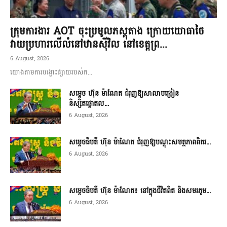
ក្រុមការងារ AOT ចុះប្រមូលភស្តុតាង ក្រោយយោធាថៃ
វាយប្រហារលើលំនៅឋានស៊ីវិល នៅខេត្តព្រ...
6 August, 2026
យោងតាមការបង្ហោះផ្សាយរបស់ក...
សម្តេច ហ៊ុន ម៉ាណែត ជំរុញឱ្យសាលាបង្រៀន
និស្សិតផ្តោតល...
6 August, 2026
សម្តេចធិបតី ហ៊ុន ម៉ាណែត ជំរុញឱ្យបណ្តុះសមត្ថភាពពិតរ...
6 August, 2026
សម្តេចធិបតី ហ៊ុន ម៉ាណែត៖ នៅក្នុងជីវិតពិត និងសមរភូម...
6 August, 2026