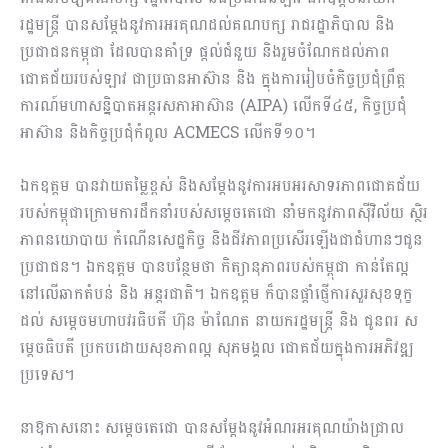
រដ្ឋមន្រ្តី បានសម្តែងនូវការអរគុណដល់គណបក្ស រាជរដ្ឋាភិបាល និង
ប្រជាជនកម្ពុជា ដែលបានគាំទ្រ ផ្តល់ជំនួយ និងរួមចំណែកដល់ភាព
ជោគជ័យរបស់ឡាវ ជាប្រធានអាស៊ាន និង ក្នុងការរៀបចំកិច្ចប្រជុំព្រឹត្ត
ការណ៍មហាសន្និបាតអន្តរសភាអាស៊ាន (AIPA) លើកទី៤៥, កិច្ចប្រជុំ
អាស៊ាន និងកិច្ចប្រជុំកំពូល ACMECS លើកទី១០។
ឯកឧត្តម បានវាយតម្លៃខ្ពស់ និងសម្តែងនូវការអបអរសាទរភាពជោគជ័យ
របស់កម្ពុជាក្រោមការដឹកនាំរបស់សម្តេចតេជោ នាំមកនូវភាពស៊ីវិល័យ ស្ថិរ
ភាពនយោបាយ កំណើនសេដ្ឋកិច្ច និងជីវភាពប្រសើរឡើងជាជំហានៗជូន
ប្រជាជន។ ឯកឧត្តម បានបន្ថែមថា កិត្យានុភាពរបស់កម្ពុជា កាន់តែល្អ
នៅលើឆាកតំបន់ និង អន្តរជាតិ។ ឯកឧត្តម ក៏បានផ្តាំផ្ញើការសួរសុខទុក្ខ
ដល់ សម្តេចមហាបវរធិបតី ហ៊ុន ម៉ាណែត នាយករដ្ឋមន្រ្តី និង ជូនពរ ស
ម្តេចធិបតី ប្រកបដោយសុខភាពល្អ សុភមង្គល ជោគជ័យក្នុងការអភិវឌ្ឍ
ប្រទេស។
នាឱកាសនោះ សម្តេចតេជោ បានសម្តែងនូវអំណរអរគុណយ៉ាងជ្រាល