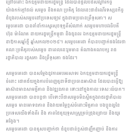
ជ្រៅចំពោះ ឯកឧត្តមនាយករដ្ឋមន្រ្តី ដែលបានផ្តល់បដិសណ្ឋារកិច្ច
យ៉ាងកក់ក្តៅដល់ សម្តេច និងគណៈប្រតិភូ ដែលនេះជាដំណើរទស្សនកិច្ច
ដំបូងរបស់សម្តេចនៅប្រទេសឡាវ ក្នុងនាមប្រធានព្រឹទ្ធសភា។ ស
ម្តេចតេជោ បានពាំនាំការសួរសុខទុក្ខពីសំណាក់ សម្តេចមហាបវរធិបតី
ហ៊ុន ម៉ាណែត នាយករដ្ឋមន្ត្រីកម្ពុជា និងជូនពរ ឯកឧត្តមនាយករដ្ឋមន្រ្តី
នាឱកាសឆ្នាំថ្មី ឆ្នាំសកល២០២៥។ សម្តេចតេជោ ក៏បានបញ្ជាក់ផងដែរថា
គណៈប្រតិភូរបស់សម្តេច នាពេលនេះរួមមាន តំណាងគណបក្ស រាជ
រដ្ឋាភិបាល រដ្ឋសភា និងព្រឹទ្ធសភា ផងដែរ។
សម្តេចតេជោ បានសម្តែងនូវការអបអរសាទរ ឯកឧត្តមនាយករដ្ឋមន្រ្តី
ចំពោះ ជោគជ័យក្នុងការបំពេញតួនាទីជាប្រធានអាស៊ាន ដែលបានធ្វើឱ្យ
អាស៊ានមានសាមគ្គីភាព និងវឌ្ឍនភាព ទោះនៅក្នុងកាលៈទេសៈលំបាក។
សម្តេចតេជោ បានបន្តថា បើទោះបីជាសម្តេចមិនស្ថិតក្នុងរាជរដ្ឋាភិបាល
សម្តេច មានមោទនភាព និងវាយតម្លៃខ្ពស់ចំពោះមិត្តភាព បងប្អូនល្អនៃ
ប្រទេសយើងទាំងពីរ និង ភាពដៃគូយុទ្ធសាស្រ្តគ្រប់ជ្រុងជ្រោយ និងយូរ
អង្វែង។
សម្តេចតេជោ បានគូសបញ្ជាក់ថា ជំនួបជាន់ខ្ពស់ជាញឹកញាប់ និងការ