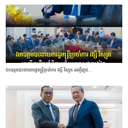
ឯកឧត្តមឧបនាយករដ្ឋមន្រ្តីប្រចាំការ វង្សី វិស្សុត អញ្ជើញដ...