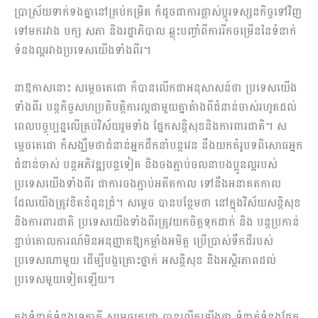
ប្រាស្រ័យទាក់ទងគ្នានៅគ្រប់កម្រិត ក៏ដូចជាការផ្លាស់ប្ដូរទស្សនកិច្ចទៅវិញ
ទៅមករវាង បក្ស សភា និងរដ្ឋាភិបាល ឆ្លុះបញ្ចាំពីការរីកចម្រើននៃទំនាក់
ទំនងល្អរវាងប្រទេសយើងទាំងពីរ។
នាឱកាសនោះ សម្តេចតេជោ ក៏បានលើកជាអនុសាសន៍ថា ប្រទេសយើង
ទាំងពីរ បន្តកិច្ចសហប្រតិបត្តិការល្អជាមួយគ្នាតំាងពីជំនាន់ចាស់រហូតដល់
ពេលបច្ចុប្បន្នលើគ្រប់វិស័យរួមទាំង ផ្នែកសន្តិសុខនិងការពារជាតិ។ ស
ម្តេចតេជោ ក៏សង្ឃឹមថាជំនាន់អ្នកដឹកនាំបន្តវេន នឹងយកគំរូបទពិសោធអ្នក
ជំនាន់ចាស់ បន្តអភិវឌ្ឍបន្តទៀត និងចងភ្ជាប់ចលនាបងប្អូនល្អរបស់
ប្រទេសយើងទាំងពីរ ជាការចងភ្ជាប់អតីតកាល ទៅនឹងអនាគតកាល
ដែលយើងត្រូវខិតខំពូនជ្រំ។ សម្តេច បានបន្ថែមថា នៅក្នុងវិស័យសន្តិសុខ
និងការពារជាតិ ប្រទេសយើងទាំងពីរត្រូវយកចិត្តទុកដាក់ និង បន្តប្រកាន់
ខ្ជាប់គោលការណ៍មិនអនុញ្ញាតឱ្យកម្លាំងអមិត្ត ប្រើប្រាស់ទឹកដីរបស់
ប្រទេសណាមួយ ដើម្បីបង្កគ្រោះថ្នាក់ អសន្ដិសុខ និងអស្ថិរភាពដល់
ប្រទេសមួយទៀតឡើយ។
ក្នុងទំនាក់ទំនងទ្វេភាគី សម្តេចតេជោ បានលើកឡើងថា ទំនាក់ទំនងផ្នែក