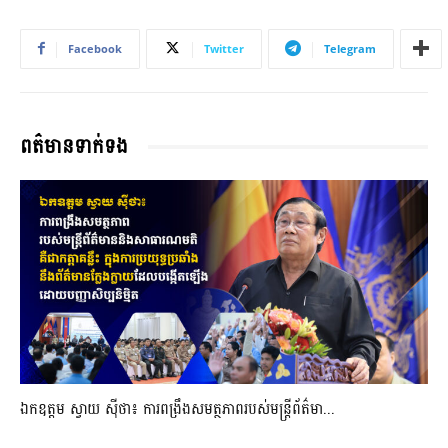
Facebook
Twitter
Telegram
ពត៌មានទាក់ទង
ឯកឧត្តម ស្វាយ ស៊ីថា៖ ការពង្រឹងសមត្ថភាពរបស់មន្ត្រីព័ត៌មា...