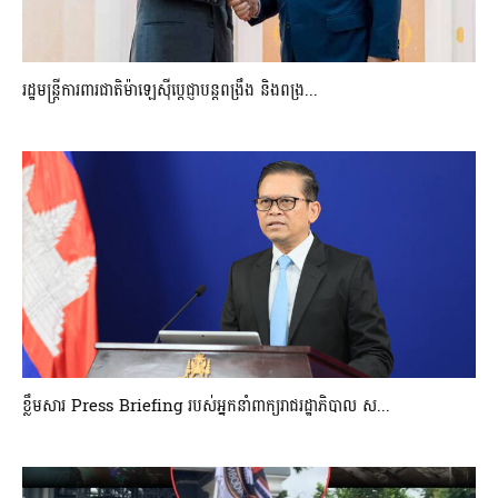
រដ្ឋមន្ត្រីការពារជាតិម៉ាឡេស៊ីប្ដេជ្ញាបន្តពង្រឹង និងពង្រ...
ខ្លឹមសារ Press Briefing របស់អ្នកនាំពាក្យរាជរដ្ឋាភិបាល ស...