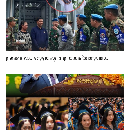
ក្រុមការងារ AOT ចុះប្រមូលភស្តុតាង ក្រោយយោធាថៃវាយប្រហារល...