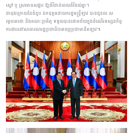
ស្មៅ ឬ ស្រមោចសង្អារ ឱ្យដំរីជាន់ពេលដំរីជល់គ្នា។
ជាចុងក្រោយនៃជំនួប ឯកឧត្តមនាយករដ្ឋមន្រ្តីឡាវ បានជូនពរ ស
ម្តេចតេជោ និងគណៈប្រតិភូ ទទួលបានជោគជ័យក្នុងដំណើរទស្សនកិច្ច
ការងារនៅសាធារណរដ្ឋប្រជាធិបតេយ្យប្រជាមានិតឡាវ៕