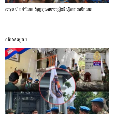
សម្តេច ហ៊ុន ម៉ាណែត ជំរុញឱ្យសាលាបង្រៀននិស្សិតផ្តោតលើគុណភ...
ពត៌មានផ្សេងៗ