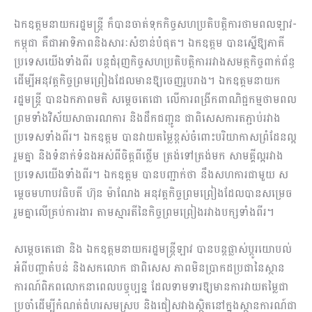
ឯកឧត្តមនាយករដ្ឋមន្រ្តី ក៏បានចាត់ទុកកិច្ចសហប្រតិបត្តិការថាមពលឡាវ-
កម្ពុជា គឺជាអាទិភាពនិងសារៈសំខាន់បំផុត។ ឯកឧត្តម បានស្នើឱ្យភាគី
ប្រទេសយើងទាំងពីរ បន្តជំរុញកិច្ចសហប្រតិបត្តិការរវាងសមត្ថកិច្ចពាក់ព័ន្ធ
ដើម្បីអនុវត្តកិច្ចព្រមព្រៀងដែលមានឱ្យចេញរូបរាង។ ឯកឧត្តមនាយក
រដ្ឋមន្រ្តី បានឯកភាពមតិ សម្តេចតេជោ លើការពង្រីកពាណិជ្ជកម្មថាមពល
ព្រមទាំងវិស័យសាធារណការ និងដឹកជញ្ជូន ជាពិសេសការតភ្ជាប់រវាង
ប្រទេសទាំងពីរ។ ឯកឧត្តម បានវាយតម្លៃខ្ពស់ចំពោះបរិយាកាសព្រំដែនល្អ
រួមគ្នា និងទំនាក់ទំនងអស់ពីចិត្តពីថ្លើម ត្រង់ទៅត្រង់មក សាមគ្គីល្អរវាង
ប្រទេសយើងទាំងពីរ។ ឯកឧត្តម បានបញ្ជាក់ថា នឹងសហការជាមួយ ស
ម្តេចមហាបវធិបតី ហ៊ុន ម៉ាណែង អនុវត្តកិច្ចព្រមព្រៀងដែលបានសម្រេច
រួមគ្នាលើគ្រប់ការងារ តាមស្មារតីនៃកិច្ចព្រមព្រៀងរវាងបក្សទាំងពីរ។
សម្តេចតេជោ និង ឯកឧត្តមនាយករដ្ឋមន្រ្តីឡាវ បានបន្តផ្លាស់ប្តូរយោបល់
អំពីបញ្ហាតំបន់ និងសកលោក ជាពិសេស ភាពមិនប្រាកដប្រជានៃស្ថាន
ការណ៍ពិភពលោកនាពេលបច្ចុប្បន្ន ដែលទាមទារឱ្យមានការវាយតម្លៃជា
ប្រចាំដើម្បីកំណត់ជំហរសមស្រប និងជៀសវាងស្ថិតនៅក្នុងស្ថានការណ៍ជា