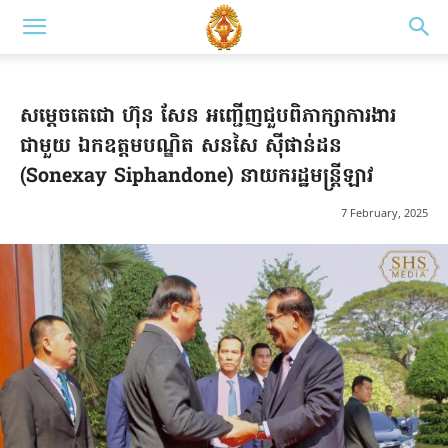
សម្ដេចតេជោ ហ៊ុន សែន អញ្ជើញជួបពិភាក្សាការងារ
ជាមួយ ឯកឧត្តមបណ្ឌិត សនសៃ ស៊ីផាន់ដន
(Sonexay Siphandone) នាយករដ្ឋមន្រ្តីឡាវ
7 February, 2025