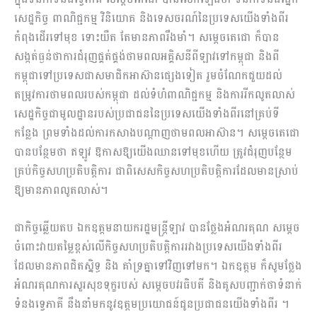
សេដ្ឋកិច្ច ពាណិជ្ជកម្ម វិនិយោគ និងទេសចរណ៍នៃប្រទេសយើងទាំងពីរ
កំពុងដើរទៅមុខ ទោះយឺត តែមានភាពរឹងមាំ។ សម្តេចតេជោ ក៏បាន
សង្កត់ធ្ងន់ថាការជំរុញផ្គត់ផ្គង់ថាមពលអគ្គិសនីពីឡាវទៅកម្ពុជា និងពី
កម្ពុជាទៅប្រទេសជាសមាជិកអាស៊ានផ្សេងទៀត រួមចំណែកជួយដល់
តម្រូវការថាមពលរបស់កម្ពុជា ដល់ទំហំពាណិជ្ជកម្ម និងការរីកលូតលាស់
សេដ្ឋកិច្ចជាមូលដ្ឋានរបស់ប្រជាជននៃប្រទេសយើងទាំងពីរនៅគ្រប់ទី
កន្លែង ព្រមទាំងដល់ការកសាងបណ្តាញថាមពលអាស៊ាន។ សម្តេចតេជោ
បានបន្ថែមថា ឥឡូវ ឱកាសឱ្យយើងឈានទៅមុខហើយ ត្រូវជំរុញបន្ថែម
គ្រប់កិច្ចសហប្រតិបត្តិការ ជាពិសេសកិច្ចសហប្រតិបត្តិការដែលមានស្រាប់
ឱ្យមានភាពលូតលាស់។
ជាកិច្ចឆ្លើយតប ឯកឧត្តមនាយករដ្ឋមន្រ្តីឡាវ បានថ្លែងអំណរគុណ សម្តេច
ចំពោះវាយតម្លៃខ្ពស់លើកិច្ចសហប្រតិបត្តិការរវាងប្រទេសយើងទាំងពីរ
ដែលមានភាពជិតស្និទ្ធ និង គាំទ្រគ្នាទៅវិញទៅមក។ ឯកឧត្តម ក៏សូមថ្លែង
អំណរគុណការសួរសុខទុក្ខរបស់ សម្តេចបវរធិបតី និងគូសបញ្ជាក់ថាទំនាក់
ទំនងទ្វេភាគី នឹងនាំមកនូវឧត្តមប្រយោជន៍ជូនប្រជាជនយើងទាំងពីរ ។