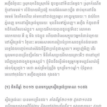
អញ្ចឹងថ្ងៃនេះ ស្រុកពុកនិងស្រុកម៉ែ ជួបគ្នានៅទីនេះតែម្ដង។ ស្រុកកំណើត
ខ្ញុំនៅមេមត់។ ​បើនិយាយពីប្រវត្តិ កាលម៉ែពរពោះហ្នឹង ជាប់គុកនៅនឹង
មេមត់ តែកើតហើយ រត់មកនៅខាងក្រូចឆ្មារ រកាខ្នុរមួយរយៈ។ ដល់បែក
ភ្នំពេញ មកនៅស្ទឹងត្រង់មួយរយៈ មុននឹងទៅភ្នំពេញ។ អញ្ចឹង ក៏ដូចជាទឹ​
កដីកំណើតរបស់ខ្លួន។ សប្បាយរីករាយបានជួបនូវទីនេះ លោកតា
លោកយាយ អ៊ំ ពូ មីង បងប្អូន​ ហើយជាពិសេសក្មួយ​ៗអ្នកជំនាន់ក្រោយ
នៅស្ទឹងត្រង់។ ថ្ងៃនេះ អបអរសាទរការរៀបចំប្រកាសខេត្តកំពង់ចាមជា
ខេត្តដែលបញ្ចប់ការវាស់វែងដីធ្លីជាប្រព័ន្ធជាស្ថាពរ។ អម្បាញ់មិញ ដើរ
ចូលមកបានច្រើនខ្សឺតដែរ។ ទីពីរក៏សប្បាយរីករាយព្រោះ​អ៊ំៗ ថានៅក្រៅ
ឃើញក្មេងជាងក្នុងទូរទស្សន៍។ ខ្ញុំមិនដឹងធ្វើម៉េចឲ្យអ្នកទូរទស្សន៍សារ៉េធ្វើ
ម៉េចកុំឲ្យក្មេង។ គេថា អស់ត្រឹមប៉ុណ្ណឹង បូកត្រឹម១០ឆ្នាំ។ ប៉ុន្តែមាន
គេហៅកុងដែរ។ អញ្ចឹងក្មេងផង កុងផង។
(១) គិតពីឆ្នាំ ២០១២ បានមកស្រុកស្ទឹងត្រង់ប្រមាណ ១០ដង
ស្ទឹងត្រង់នេះ បានមកច្រើនដង។
តាំងពីឆ្នាំ២០១២ ដូចជា១០ដង
ហើយមកក្នុងកម្មវិធីផ្លូវការ និងក្រៅផ្លូវការក៏ច្រើន។ ចុងក្រោយនេះ ដូចជា