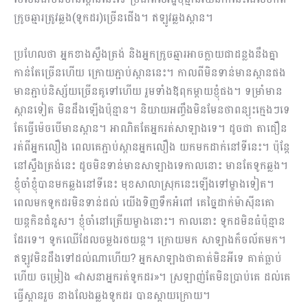
ក្រូចឆ្មារត្រូវឆ្លង(ទូកដរ)ច្រើនជើង។ ឥឡូវឆ្លងស្ពាន។
ប្រ​ហែលថា អ្នកខាងស្ទឹងត្រង់ និងអ្នកក្រូចឆ្មារអាចក្លាយជាដន្លងនឹងគ្នា
កាន់តែច្រើនហើយ ក្រោយភ្ជាប់ស្ពាននេះ។ កាលពីមិនទាន់មានស្ពានផង
មានភ្ជាប់និស្ស័យច្រើនគូទៅហើយ រួមទាំងឪពុកម្ដាយខ្ញុំផង។ ទម្រាំមាន
ស្ពានទៀត មិនដឹងឡើងប៉ុន្មាន។ និយាយអញ្ចឹងមិនមែនថាពន្យុះក្មេងៗទេ
តែធ្វើម៉េចបើមានស្ពាន។ អាណិតតែអ្នករត់សាឡាងទេ។ ដូចជា តាជឿន
រត់ពីអ្នកលឿង ពេលគេភ្ជាប់ស្ពានអ្នកលឿង យកមកដាក់នៅទីនេះ។ ប៉ុន្តែ
នៅស្ទឹងត្រង់នេះ ដូចមិនទាន់មានសាឡាងទេកាលនោះ មានតែទូកឆ្លង។
ខ្ញុំចាំខ្ញុំបានមកឆ្លងនៅទីនេះ មុខសាលាស្រុកនេះឡើងទៅម្ខាងទៀត។
ពេលមកទូកដរមិនទាន់ដល់ យើងទិញទឹកអំពៅ គេច្នៃដាក់ម៉ាស៊ីនគោ
យន្តកិនជំនួស។ ខ្ញុំចាំនៅត្រើយម្ខាងនោះ។ កាលនោះ ទូកដមិនធំប៉ុន្មាន
ដែរទេ។ ទូកឈើដែលចម្លងរថយន្ត។ ក្រោយមក សាឡាងក៏ចល័តមក។
ឥឡូវមិនដឹងទៅដល់ណាហើយ? អ្នកសាឡាងថាគាត់មិនអីទេ គាត់ធ្លាប់
ហើយ ចម្រៀង «វាសនាអ្នករត់ទូកដរ»។ ស្រឡាញ់តែមិនប្រាប់គេ ដល់គេ
ធ្វើស្ពានរួច នាងលែងឆ្លងទូកដរ បានស្ដាយក្រោយ។