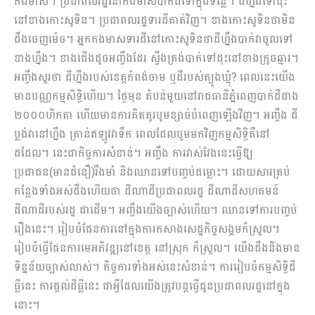
កងមាស។ ប្រជាពលរដ្ឋនៅកងមាសបាក់ដីទៅក្នុងទន្លេ។ ដីហ្នឹងទៅដុះ
នៅខាងកោះសូទិន។ ប្រ​ជាពលរដ្ឋទារដីគាត់វិញ។ ខាងកោះសូទិនថាមិន
ដឹងចេញម៉េច។ អ្នកកងមាសទារដីនៅកោះសូទិនថាដីហ្នឹងបាក់វាចូលទៅ
ខាងហ្នឹង។ ខាងជើងដូចអញ្ចឹងដែរ ស្ទឹងត្រង់បាក់ទៅដុះនៅខាងក្រូចឆ្មារ។
អញ្ចឹងសួរថា ដីហ្នឹងរបស់ខេត្តកំពង់ចាម ឬដីរបស់ត្បូងឃ្មុំ? ពេលនេះយើង
មានបណ្ណកម្មសិទ្ធិហើយ។ ថ្ងៃមុន តំបន់មួយនៅរាជធានីភ្នំពេញបាក់ដីជាង​
២០០០ហិកតា ហើយមានការគិតគូរបូមខ្សាច់បំពេញឡើងវិញ។ អញ្ចឹង ដី
ប្លង់វានៅហ្នឹង គ្រាន់ឥឡូវវាទឹក ពេលដែលបូមមកវិញកម្មសិទ្ធិគឺនៅ
ដដែល។ នេះជាកិច្ចការសំខាន់។ អញ្ចឹង ការវាស់វែងនេះធ្វើឱ្យ
ប្រជាជន(មានជំនឿ)រឹងមាំ និងឈានទៅបញ្ចប់ជម្លោះ។ ដោយសារគ្រប់
កន្លែងទាំងអស់ដឹងហើយថា ដីណាដីប្រជាពលរដ្ឋ ដីណាដីសហគមន៍
ដីណាដីរបស់រដ្ឋ ជាដើម។​ អញ្ចឹងយើងច្បាស់ហើយ។ ឈានទៅការបញ្ចប់
រឿងនេះ។ រៀបចំផែនការនៅក្នុងការកសាងសេដ្ឋកិច្ចសង្គមក៏ស្រួល។
រៀបចំធ្វើផែនការមេអភិវឌ្ឍនៅខេត្ត នៅស្រុក ក៏ស្រួល។ យើងដឹងនិងមាន
ទិន្នន័យច្បាស់លាស់។ កិច្ចការទាំងអស់នេះសំខាន់។ ការរៀបចំកម្មសិទ្ធិដី
ធ្លីនេះ ការផ្តល់ដីធ្លីនេះ ជាអ្វីដែលយើងត្រូវបន្តធ្វើជូនប្រជាពលរដ្ឋនៅក្នុង
នោះ។