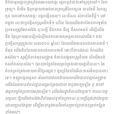
ដីក៏ជាមូលដ្ឋានទ្រព្យដែលអាចលក់ដូរ ផ្ទេរ​បន្តជំនាន់ទៅឲ្យកូនចៅ។ ចែក
ទ្រព្យ។ ពីដើម ឪពុកម្ដាយថាអត់មានទ្រព្យអីចែកឲ្យទេ មានតែដី ចែកឲ្យ
កូន យកទៅកសាងផ្ទះ បង្កបង្កើនផល។ នេះគឺសារៈសំខាន់នៃដីធ្លី។ នៅ
កម្ពុជា នេះជាប្រវត្តិសាស្រ្តលើកទី១ ហើយ ដែលយើងដាក់ផែនការទូទាំង
ប្រទេសត្រូវតែវាស់វែង ចុះបញ្ជី ដីឯកជន ដីរដ្ឋ ដីសហគមន៍ ដើម្បីយើង
ដឹង ថ្ងៃក្រោយអាចរៀបចំធ្វើផែនការតាមសមត្ថភាពរបស់យើង។ វាជា
ប្រវត្តិសាស្រ្តក្នុងរយៈពេល៥០០ ឆ្នាំនេះ ដែលយើងមានការឯកភាពជាតិ។
ពីមុន យើងមិនដែលមានការឯកភាពជាតិ ទោះបីជាចង់វាស់ ក៏វាស់មិន
អស់ដែរ។ សូម្បីជំនាន់មុនសង្គ្រាម ជំនាន់សង្គមរាស្ត្រនិយម បើយើងចង់
វាស់ក៏វាស់បានដែរ។ (មាន)កន្លែងដែលគ្រប់គ្រងដោយរដ្ឋាភិបាល។ តែ
តំបន់គ្រប់គ្រងដោយភាគីខ្មែរផ្សេងៗ ដូចព្រំដែនថៃអីនេះវាស់មិនបាននោះ
ទេ។ ឥ​ឡូវបង្កលក្ខណៈ
អំណោយផលដោយសារយើងបានបញ្ចប់សង្គ្រាម
យើងលែងមានតំបន់រដ្ឋបាលគ្រប់គ្រងដោយ ២
ឬ
៣បក្សទៀត ឬ ២ទៅ
៣ពួក​កម្លាំងប្រដាប់អាវុធទៀត។ យើងតែរដ្ឋាភិបាលតែមួយ។ ការនេះបង្ក
លក្ខណៈឱ្យយើងវាស់វែងដីទាំងអស់ទូទាំងប្រទេស ចុះបញ្ជីស្តង់ដារតែមួយ
ដោយច្បាប់តែមួយ ដើម្បីធានានូវភាពរឹងមាំសម្រាប់ប្រជាជនគ្រប់កន្លែង
ទាំងអស់
។