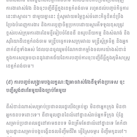
ការងារវាស់វែង និងចុះបញ្ជីដីធ្លីក្នុងខេត្តកំពង់ចាម រហូតដល់បញ្ចប់កិច្ចការ
នេះជាស្ថាពរ។ ជាមួយគ្នានេះ ខ្ញុំសូមវាយតម្លៃខ្ពស់ចំពោះកិច្ចខិតខំប្រឹង
ប្រែងបំពេញការងារ និងការប្ដេជ្ញាចិត្តប្រកបដោយស្មារតីទទួលខុសត្រូវ
ខ្ពស់របស់ក្រុមការងារនៃមន្ទីររៀបចំដែនដី នគរូបនីយកម្ម និងសំណង់ និង
សុរិយោដីខេត្តកំពង់ចាម មន្រ្តីបច្ចេកទេសក្រុមវាល មន្ត្រី​ស្ម័គ្រ​ចិត្ត និងអ្នក
ពាក់ព័ន្ធទាំងអស់ ដែលបានចូលរួមចំណែក​​ជាកម្លាំងចលករ​យ៉ាង​សំខាន់
ក្នុងការ​សម្រេច​បាន​នូវជោគជ័យនៃការបញ្ចប់​ការចុះបញ្ជីដីធ្លី​ក្នុងភូមិសាស្ត្រ​
ខេត្តកំពង់ចាម។
(
៩
)
ការ
បញ្ចប់សង្គ្រាមបង្កលក្ខណៈឱ្យអាចវាស់វែងដីទូទាំងប្រទេស ចុះ
បញ្ជីស្តង់ដារតែមួយនិងច្បាប់តែមួយ
ដីសំខាន់ណាស់សម្រាប់ប្រជាពលរដ្ឋយើងគ្រប់គ្នា មិនថាអ្នកក្រុង មិនថា
អ្នកជនបទនោះទេ។ ដីជាមូលដ្ឋាននៃលំនៅដ្ឋានសំរាប់អ្នកទីក្រុង ប៉ុន្តែ
សម្រាប់ប្រជាពលរដ្ឋនៅតាមជនបទ មិនត្រឹមតែជាលំនៅដ្ឋានទេ តែក៏ជា
មូលដ្ឋានសម្រាប់បង្កបង្កើនផលចិញ្ចឹមជីវិត ធ្វើស្រែចម្ការ ចិញ្ចឹមកូនចៅ។