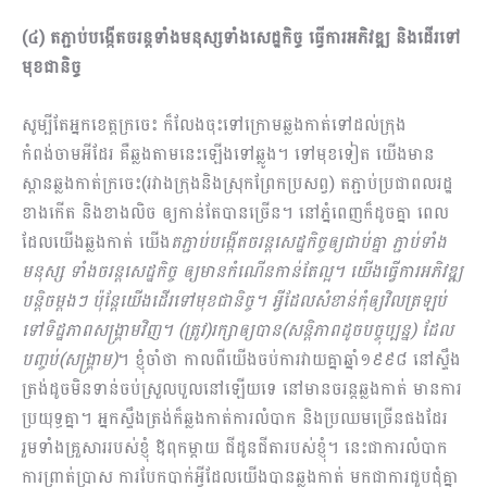
(៤) តភ្ជាប់បង្កើតចរន្តទាំងមនុស្សទាំងសេដ្ឋកិច្ច ធ្វើការអភិវឌ្ឍ និងដើរទៅ
មុខជានិច្ច
សូម្បីតែអ្នកខេត្តក្រចេះ ក៏លែងចុះទៅក្រោមឆ្លងកាត់ទៅដល់ក្រុង
កំពង់ចាមអីដែរ គឺឆ្លងតាមនេះឡើងទៅឆ្លូង។ ទៅមុខទៀត យើងមាន
ស្ពានឆ្លងកាត់ក្រចេះ(រវាងក្រុងនិងស្រុកព្រែកប្រសព្វ) តភ្ជាប់ប្រជាពលរដ្ឋ
ខាងកើត និងខាងលិច ឲ្យកាន់តែបានច្រើន។ នៅភ្នំពេញក៏ដូចគ្នា ពេល
ដែលយើងឆ្លងកាត់ យើង
តភ្ជាប់បង្កើតចរន្តសេដ្ឋកិច្ចឲ្យជាប់គ្នា ភ្ជាប់ទាំង
មនុស្ស ទាំងចរន្តសេដ្ឋកិច្ច ឲ្យមានកំណើនកាន់តែល្អ។ យើងធ្វើការអភិវឌ្ឍ
បន្តិចម្ដងៗ ប៉ុន្តែយើងដើរទៅមុខជានិច្ច។ អ្វីដែលសំខាន់កុំឲ្យវិលត្រឡប់
ទៅទិដ្ឋភាពសង្រ្គាមវិញ។ (ត្រូវ)រក្សាឲ្យបាន(សន្តិភាពដូចបច្ចុប្បន្ន) ដែល
បញ្ចប់(សង្រ្គាម)
។ ខ្ញុំចាំថា កាលពីយើងចប់ការវាយគ្នាឆ្នាំ១៩៩៨ នៅស្ទឹង
ត្រង់ដូចមិនទាន់ចប់ស្រួលបួលនៅឡើយទេ នៅមានចរន្តឆ្លងកាត់ មានការ
ប្រយុទ្ធគ្នា។ អ្នកស្ទឹងត្រង់ក៏ឆ្លងកាត់ការលំបាក និងប្រឈមច្រើនផងដែរ
រួមទាំងគ្រួសាររបស់ខ្ញុំ ឪពុកម្ដាយ ជីដូនជីតារបស់ខ្ញុំ​។ នេះជាការលំបាក
ការព្រាត់ប្រាស ការបែកបាក់អ្វីដែលយើងបានឆ្លងកាត់ មកជាការជួបជុំគ្នា