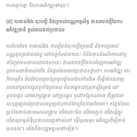
ការតភ្ជាប់គ្នា និងការអភិវឌ្ឍទៅមុខ។
(៥) ការវាស់វែង ចុះបញ្ជី និងប្រគល់បណ្ណកម្មសិទ្ធ ជាសករាជថ្មីនៃការ
អភិវឌ្ឍជាតិ ផ្ដល់ផលដល់ប្រជាជន
ការបែងចែក ការវាស់វែង
ការរៀបចំចុះបញ្ជីក្បាលដី និងការប្រគល់
បណ្ណជូនប្រជាពលរដ្ឋ នៅខេត្តកំពង់ចាមនេះ ក៏នឹងបានដំណើរការនៅទូ
ទាំងប្រទេសនាពេលខាងមុខនេះ ជាសករាជថ្មីនៃការជំរុញការអភិវឌ្ឍ
ប្រទេសជាតិរបស់យើង និងផ្ដល់ផលដល់ប្រជាជនផ្ទាល់
។
ការអភិវឌ្ឍ ការ
រីកចម្រើន មិនមែនសម្រាប់ប្រមូលផ្ដុំផលតែទៅលើទេ គឺធ្វើម៉េចផលឲ្យ
រាយនៅគ្រប់កន្លែងទូទាំងប្រទេស មិនថាអ្នកនៅស្រុកស្ទឹងត្រង់ នៅ
ខ្ពបតាងួន នៅអារក្សត្នោត នៅក្រូចឆ្មារ ឬនៅកន្លែងណាទេ គឺត្រូវផល
នេះរុញឲ្យដល់ប្រជាពល​រដ្ឋឲ្យបានកាន់តែច្រើនជាអតិបរមា
។ កន្លែងដែល
ធ្លាប់តែដាច់ដោយសារសង្រ្គាម យើងដោះមីន យើងតភ្ជាប់ យើងធ្វើផ្លូវ
យើងឲ្យកម្មសិទ្ធិប្រជាពលរដ្ឋទៅរស់នៅ ធ្វើស្រែចម្ការ អភិវឌ្ឍដើម្បីគាត់
បានផល។ យើងនឹងបន្តរួមគ្នាតទៅទៀត។