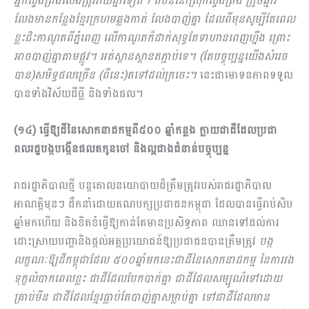
អ្នកស្ទឹងត្រង់លែងត្រូវវាយគ្នាទៀត។ តំបន់នៅស្រុកស្ទឹងត្រង់ ក្រូចឆ្មារ
លែងមានកន្លែងខ្មែរក្រហមឆ្លងកាត់ លែងបាញ់គ្នា ដែលពីមុនសូម្បីតែពេល
ខ្លះជិះកាណូតពីភ្នំពេញ លើកាណូតក៏ដាក់សុទ្ធតែទាហានពេញហ្នឹង ព្រោះ
អាចបាញ់គ្នាតាមផ្លូវ។ អត់ស្ពានស្ពានតភ្ជាប់ទេ។ (តែបច្ចុប្បន្នយើងសំរេច
បាន)សមិទ្ធផលច្រើន (ពីនេះ)តទៅដល់ក្រចេះ។
នេះជាមោទនភាពទទួល
បានទាំងវិស័យដីធ្លី និងទាំងផល។
(១៤) ធ្វើឱ្យដីនៃសោកនាដ​កម្មពី៥០០ ឆ្នាំកន្លង ក្លាយជាដីដែលប្រជា
ពលរដ្ឋបង្កបង្កើនផលតកូនចៅ និងល្អជាងជំនាន់បច្ចុប្បន្ន
រាជរដ្ឋាភិបាលថ្មី បន្តគោលនយោបាយដ៏ត្រឹមត្រូវរបស់រាជរដ្ឋាភិបាល
អាណត្តិមុនៗ ដឹកនាំដោយគណបក្សប្រជាជនកម្ពុជា ដែលបានធ្វើរាប់សិប
ឆ្នាំមកហើយ និងខិតខំធ្វើឱ្យកាន់តែមានប្រសិទ្ធភាព ឈានទៅដល់ការ
ដោះស្រាយបញ្ហានិងផ្តល់អត្ថប្រយោជន៍ឱ្យប្រជាជនបានត្រឹមត្រូវ
បង្ក
លក្ខណៈឱ្យដីកម្ពុជាដែល ៥០០ឆ្នាំមកនេះជាដីនៃសោកនាដ​កម្ម នៃការរង
ទុក្ខលំបាកពេលខ្លះ ជាដីដែលបែកបាក់គ្នា ជាដីដែលសម្បូណ៌ទៅដោយ
គ្រាប់មីន ជាដីដែលខ្មែរធ្លាប់តែបាញ់គ្នាសម្លាប់គ្នា ទៅជាដីដែលមាន