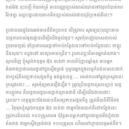
វាស់​វែង​ ចុះបញ្ជី កំណត់ព្រំ មានបណ្ណច្បាស់លាស់ឈានទៅលុបបំបាត់ការ
វិវាទគ្នា ឈ្លោះគ្នាដោយភាពមិនច្បាស់លាស់ដោយព្រំប្រទល់ដីនេះ។
ប្រជាពលរដ្ឋដែលអត់មានដីពិតប្រាកដ បើត្រូវការ សូមឲ្យចុះឈ្មោះតាម
យន្តការរបស់មូលដ្ឋានដើម្បីយើងផ្តល់ជូន។ សូមកុំចាញ់ឃោសនារបស់
ក្រុមមេខ្យល់ នាំប្រជាពលរដ្ឋទៅកាប់កន្លែងនេះទៅកាប់កន្លែងនោះ ជាថ្នូរ
នឹងលុយ។ កន្លងទៅ មានរូបភាពច្រើន។ រូបភាពខ្លះគឺមានអ្នកតំណាង។
ល្ងាចមិញ ខ្ញុំសួរឯកឧត្តម អ៊ុន ចាន់ដា​ កាលពីប៉ុន្មានឆ្នាំមុន មានអ្នក
តំណាងប្រជាពលរដ្ឋនៅក្នុងស្ទឹងត្រង់ ឬមួយអ្នកក្នុងខេត្តកំពង់ចាមនេះដាក់
ពាក្យសុំដីសម្បទានសង្គមកិច្ច អត់ឆ្លងខេត្ត … គេរត់ការទៅឆ្លងក្រសួងនេះ
ក្រសួងនោះ … សូមកុំឲ្យមានរឿងហ្នឹង។ ត្រូវប្រើយន្តការស្របច្បាប់ យន្ត
ការផ្លូវការ គឺយន្តការរដ្ឋបាលថ្នាក់ក្រោមជាតិ ដើម្បីយើងងាយដោះ
ស្រាយ។ ខេត្តមួយៗដែលមានដីសម្បទានសង្គមកិច្ច ត្រូវមើលនិតីវិធីផង
… ថ្ងៃមុនខ្ញុំសួរឯកឧត្តម អ៊ុន ចាន់ដា ថាអ្នកដែលបាក់ដីនៅកន្លែងនេះ
ត្រូវការមិនដល់ ១០០គ្រួសារទេ ប៉ុន្តែមានម្នាក់ទៅជួបជាមួយមីងខ្ញុំថាជា
តំណាង ថាអ្នកស្ទឹងត្រង់ជាង ១០០គ្រួសារ ហើយចៅហ្វាយខេត្តអត់ដឹង។