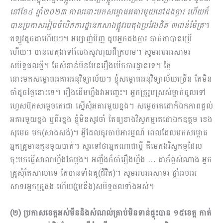
នៅខែ៤ ឆ្នាំ២០២៣ កាលនោះមកសម្ពោធអគារមួយនៅដងក្ដារ ហើយក៏
បានប្រ​កាសរៀបចំបើកការដ្ឋានកសាងផ្លូវបេតុងប្រវែងជិត ៣ពាន់ម៉ែត្រ
។
ឥឡូវដូចជាហើយៗ។ អម្បាញ់មិញ ជួបអ្នក​ដងក្ដារ គាត់ថាបានប្រើ
ហើយ។ បានបេតុងទៅលែងសូវហុយដីក្រហម។ សូមអបអរសាទរ
សមិទ្ធផលថ្មី។ តែសំខាន់មិនមែនរឿងបើកការដ្ឋានទេ។ ថ្ងៃ
នោះមកសម្ពោធអគារអនុវិទ្យាល័យ។ ខ្ញុំសម្ពោធអនុវិទ្យាល័យច្រើន តែមិន
ចាំដូចថ្ងៃនោះទេ។ រឿងដើមហ្នឹងវាអញ្ចេះ។ អ្នកគ្រូរូបស្រស់ម្នាក់ចូលទៅ
ហ្វេសប៊ុកសម្ដេចតេជោ ស្នើសុំអគារមួយខ្នង។ សម្ដេចតេជោក៏ឯកភាពផ្ដល់
អគារមួយខ្នង ឬពីរខ្នង ខ្ញុំមិនសូវចាំ តែឲ្យខាងវិស្វកម្មតេជោ​ឯកឧត្ដម ខេង
សុមេធ មក(សាងសង់)។ អ្វីដែលគួរចាប់អារម្មណ៍ ពេលដែលមកសម្ពោធ
អ្នកគ្រូមានកូនមួយបាត់។ សួរទៅថាអ្នកណាជាប្ដី គឺមេកងវិស្វកម្មដែល
ចុះមកធ្វើសាលាហ្នឹងតែម្ដង។ អញ្ចឹងក៏ចាំរឿងហ្នឹង … ជាភ័ព្វសំណាង អ្នក
គ្រូសុំតែសាលាទេ តែបានទាំងគូ(ជីវិត)។ សូមអបអរសាទរ ផ្ដាំអបអរ
សាទរអ្នកគ្រូផង ហើយ(រួមនឹង)សមិទ្ធផលទាំងអស់។
(២) ប្រកាសខេត្តអស់មីននិងសំ​ណល់គ្រាប់មិនទាន់ផ្ទុះបាន ១៥ខេត្ត កាត់