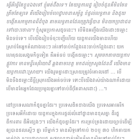
ធ្វើអីធ្វើតែខ្លួនឯងទៅ ខ្ញុំអត់ដឹងទេ។ តែយន្តការរដ្ឋ រៀបចំជូនគឺមិនមែន
ត្រឹមតែឲ្យទេ គឺយើងរៀបចំហេដ្ឋារចនាសម្ព័ន្ធ ខំផ្តល់លទ្ធភាព និងជួយ
បង្កើតសកម្មភាពពីដំបូង តាមលទ្ធភាពដែលត្រូវធ្វើបាន មិនយកប្រជាជន
ទៅបោះចោល។
ខ្ញុំសូមប្រកាសដូចនេះ។ បើមិនអញ្ចឹងយើងដោះជម្លោះ
មិនចប់ទេ។​ បើយើងរៀបចំចុះបញ្ជីហើយ យន្តការយើងមានហើយ
ស្រាប់តែអ្នកតំណាងចេះៗ រត់ទៅចាប់កន្លែងនេះចាប់កន្លែងនោះ យក
ហេតុផលសង្គមកិច្ចទៀត គឺអត់ចប់ បង្កើតជម្លោះ។
សូមមកតាមយន្តការ
ផ្លូវការ មានមន្ទីរសុរិយោដី ឆ្លងតាមខេត្ត មកដល់ក្រសួងដែនដី យើងមាន
យន្តការដោះស្រាយ
។ យើងរួមគ្នាដោះស្រាយត្រូវចំគោលដៅ … បើ
មិនចឹងជម្លោះដីធ្លីស្រុកយើងអត់ចប់ទេ ទោះបីយើងវាស់យ៉ាងណាក៏ដោយ
បើមានតែអ្នកដែលប្រមូលគ្នាទៅចាប់ដី(តែពាសនោះ) …។
នៅប្រទេសណាក៏ដូចគ្នាដែរ។ ប្រទេសជិតខាងយើង ប្រទេសអាមេរិក
ប្រទេសអីក៏ដោយ យន្តការក្នុងការផ្តល់លំនៅដ្ឋានមានខុសគ្នា ដីរដ្ឋ
ដីការពារ ដីអីផ្សេងៗ។ យើងក៏ដូចគ្នាដែរ។ ការគ្រប់គ្រងដោយច្បាប់ដើម្បី
ឲ្យបានផលស្មើៗ គ្នា បើម្នាក់ៗ មានសិទ្ធទៅកាប់ ២០ឬ ៣០ ហិកតាយក
ម្នាក់ឯង ចុះប្រជាពលរដ្ឋ ១៧លាននាក់ទៀតក៏មានសិទ្ធទៅកាប់ដែរ។