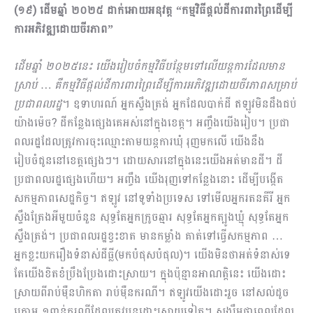
(១៩) ដើមឆ្នាំ ២០២៥ ដាក់អោយអនុវត្ត “កម្មវិធីផ្តល់ដីការពារព្រៃដើម្បី
ការអភិវឌ្ឍដោយចីរភាព”
ដើមឆ្នាំ ២០២៥នេះ យើងរៀបចំកម្មវិធីបន្ថែមទៅលើយន្តការដែលមាន
ស្រាប់ … គឺកម្មវិធីផ្តល់ដីការពារព្រៃដើម្បីការអភិវឌ្ឍដោយចីរភាពសម្រាប់
ប្រជាពលរដ្ឋ
។ ឧទាហរណ៍ អ្នកស្ទឹងត្រង់ អ្នកដែលបាក់ដី ឥឡូវមិនដឹងជប់
យ៉ាងម៉េច? ដីកន្លែងផ្សេងគេអស់នៅក្នុងខេត្ត។ អញ្ចឹងយើងរៀប។ ប្រជា
ពលរដ្ឋដែលត្រូវការចុះឈ្មោះតាមយន្តការឃុំ រុញមកលើ យើងនឹង
រៀបចំជូននៅខេត្តផ្សេងៗ។ ដោយសារនៅក្នុងនេះយើងអត់មានដី។ ដី
ប្រជាពលរដ្ឋផ្សេងហើយ។ អញ្ចឹង យើងរុញទៅកន្លែងនោះ ដើម្បីបង្កើត
សកម្មភាពសេដ្ឋកិច្ច។ ឥឡូវ នៅទូទាំងប្រទេស ទៅមើលអ្នករតនគីរី អ្នក
ស្ទឹងត្រែងអីមួយចំនួន សុទ្ធតែអ្នកក្រូចឆ្មារ សុទ្ធតែអ្នកត្បូងឃ្មុំ សុទ្ធតែអ្នក
ស្ទឹងត្រង់។ ប្រជាពលរដ្ឋខ្វះខាត មានកម្លាំង គាត់ទៅធ្វើសកម្មភាព …
អ្នកខ្លះយករឿងទំនាស់ដីធ្លី(មកបំផុសបំផុល)។ យើងមិនថាអត់ទំនាស់ទេ
តែយើងខិតខំប្រឹងប្រែងដោះស្រាយ។ ក្នុងប៉ុន្មានអាណត្តិនេះ យើងដោះ
ស្រាយពីរាប់ម៉ឺនហិកតា រាប់ម៉ឺនករណី។ ឥឡូវយើងដោះរួច នៅសល់ដូច
ក្រោម ១ពាន់ករណីដែលត្រូវបន្តដោះស្រាយទៀត។ សង្ឃឹមថាពេលដែល