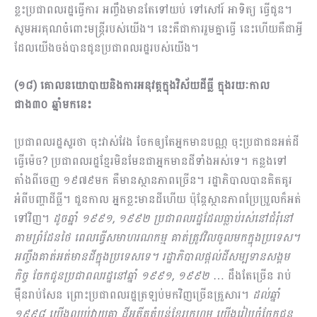
ខ្លះប្រជាពលរដ្ឋធ្វើការ អញ្ចឹងមានតែទៅយប់ ទៅសៅរ៍ អាទិត្យ ធ្វើជូន។
សូមអរគុណចំពោះមន្ត្រីរបស់យើង។ នេះគឺជាការរួមគ្នាធ្វើ នេះហើយគឺជាអ្វី
ដែលយើងចង់បានជូនប្រជាពលរដ្ឋរបស់យើង។
(១៨) គោលនយោបាយនិងការអនុវត្តក្នុងវិស័យដីធ្លី ក្នុងរយៈកាល
ជាង៣០ ឆ្នាំមកនេះ
ប្រជាពលរដ្ឋសួរថា ចុះវាស់វែង ចែកឲ្យតែអ្នកមានបណ្ណ ចុះប្រជាជនអត់ដី
ធ្វើម៉េច? ប្រជាពលរដ្ឋខ្មែរមិនមែនជាអ្នកមានដីទាំងអស់ទេ។ កន្លងទៅ
តាំងពីចេញ ១៩៧៩មក គឺមានស្ថានភាពច្រើន។ រដ្ឋាភិបាលបានគិតគូរ
អំពីបញ្ហាដីធ្លី។ ជួនកាល អ្នកខ្លះមានដីហើយ ប៉ុន្តែស្ថានភាពប្រែប្រួលក៏អត់
ទៅវិញ។
ដូចឆ្នាំ ១៩៩១, ១៩៩២ ប្រជាពលរដ្ឋដែលធ្លាប់រស់នៅជំរុំនៅ
តាមព្រំដែនថៃ ពេលធ្វើសមាហរណកម្ម គាត់ត្រូវវិលចូលមកក្នុងប្រទេស។
អញ្ចឹងគាត់អត់មានដីក្នុងប្រទេសទេ។ រដ្ឋាភិបាលផ្តល់ដីសម្បទានសង្គម
កិច្ច ចែកជូនប្រជាពលរដ្ឋនៅឆ្នាំ ១៩៩១, ១៩៩២
… ដឹងតែច្រើន រាប់
ម៉ឺនរាប់សែន ព្រោះប្រជាពលរដ្ឋត្រឡប់មកវិញច្រើនគ្រួសារ។
ដល់ឆ្នាំ
១៩៩៨ យើងឈប់វាយគ្នា ដីអតីតតំបន់ខ្មែរក្រហម យើងរៀបចំចែកជូន