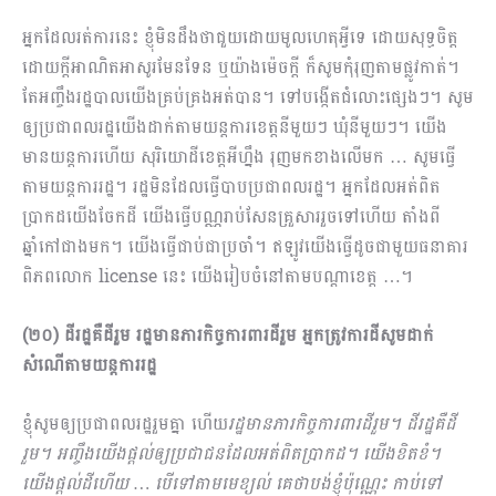
អ្នកដែលរត់ការនេះ ខ្ញុំមិនដឹងថាជួយដោយមូលហេតុអ្វីទេ ដោយសុទ្ធចិត្ត
ដោយក្តីអាណិតអាសូរមែនទែន ឬយ៉ាងម៉េចក្តី ក៏សូមកុំរុញតាមផ្លូវកាត់។
តែអញ្ចឹងរដ្ឋបាលយើងគ្រប់គ្រងអត់បាន។ ទៅបង្កើតជំលោះផ្សេងៗ។ សូម
ឲ្យប្រជាពលរដ្ឋយើងដាក់តាមយន្តការខេត្តនីមួយៗ ឃុំនីមួយៗ។ យើង
មានយន្តការហើយ សុរិយោដីខេត្តអីហ្នឹង រុញមកខាងលើមក … សូមធ្វើ
តាមយន្តការរដ្ឋ។ រដ្ឋមិនដែលធ្វើបាបប្រជាពលរដ្ឋ។ អ្នកដែលអត់ពិត
ប្រាកដយើងចែកដី យើងធ្វើបណ្ណរាប់សែនគ្រួសាររួចទៅហើយ តាំងពី
ឆ្នាំកៅជាងមក។ យើងធ្វើជាប់ជាប្រចាំ។ ឥឡូវយើងធ្វើដូចជាមួយធនាគារ
ពិភពលោក license នេះ យើងរៀបចំនៅតាមបណ្តាខេត្ត …។
(២០) ដីរដ្ឋគឺដីរួម រដ្ឋមានភារកិច្ចការពារដីរួម អ្នកត្រូវការដីសូមដាក់
សំណើតាមយន្តការរដ្ឋ
ខ្ញុំសូមឲ្យប្រជាពលរដ្ឋរួមគ្នា ហើយ
រដ្ឋមានភារកិច្ចការពារដីរួម។ ដីរដ្ឋគឺដី
រួម។ អញ្ចឹងយើងផ្តល់ឲ្យប្រជាជនដែលអត់ពិតប្រាកដ។ យើងខិតខំ។
យើងផ្តល់ដីហើយ … បើទៅតាមមេខ្យល់ គេថាបង់ខ្ញុំប៉ុណ្ណេះ កាប់ទៅ