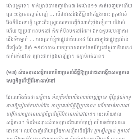
ម៉ោងត្រូវទេ។ គាត់ប្រាប់ថាចេញម៉ោង៣ តែម៉ោង១១​ គាត់ចេញមកហើយ
ព្រោះបង្កាការស្ទាក់បាញ់ … បើថាវាស់វែងដីធ្លីនៅកន្លែងនោះ ក្រុមវាស់
វែងក៏មិនទៅធ្វើ ព្រោះមិនស្រួលគេចាប់ធ្វើចំណាប់ខ្មាំងទៀត។ បើវាស់
ហើយ ឱ្យប្រ​ជា​ជនមកនៅ ក៏គាត់មិនមកនៅដែរ។ ឯកឧត្តមមេបញ្ជាការ
ជើងទឹកម្នាក់ … បានប្រាប់ខ្ញុំថាផ្លូវជាតិលេខ៤ ដែលឥឡូវជាផ្លូវត្រូវប៉ាន់
ដីឡើងថ្លៃ​​ ពីឆ្នាំ ១៩៨០ជាង យកប្រជាជនមកចែកដីឱ្យនៅផ្លូវជាតិលេខ៤
គាត់អត់នៅទេ ព្រោះជាកន្លែងបាញ់គ្នា។ តភ្ជាប់អត់បាន។
(១៣) សំរេចបាន
សន្តិភាពហើយប្រ​គល់ដីធ្លីឱ្យប្រជាជនបង្កើតសកម្មភាព
សេដ្ឋកិច្ចដើម្បីជីវភាពរស់នៅ
ដែលយើងគិតថា
សន្តិភាព មិនត្រឹមតែយើងឈប់បាញ់គ្នាទេ ប៉ុន្តែផ្តល់លទ្ធ
ភាពឱ្យរៀបចំការវាស់វែង ការប្រ​គល់ដីធ្លីឱ្យប្រជាជន ហើយគាត់អាចទៅ
បង្កើតសកម្មភាពសេដ្ឋកិច្ចដើម្បីជីវភាពរស់នៅបាន
។ នេះហើយផល
សន្តិភាព។ មិនមែនបានន័យថាគ្រាន់តែឈប់បាញ់ ហើយអត់បានផល
នោះទេ។ ឈប់បាញ់ហើយប្រើឱកាសហ្នឹងដើម្បីអី?
អ្នកស្ទឹងត្រង់ កូនចៅ