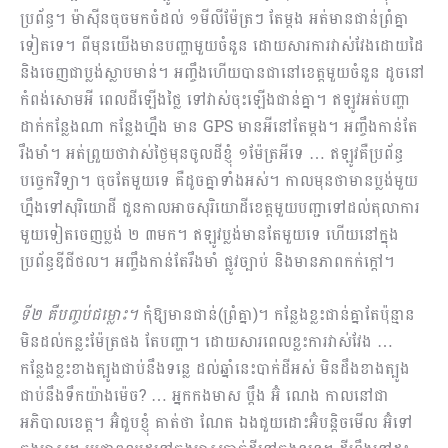
ប្រព័ន្ធ។ ម៉ាស៊ីនចុចមកចំដល់ ១មីលីម៉ែត្រៗ តែម្តង អត់មានជាន់ព្រំគ្នា
ទៀតទេ។ ពីមុនយើងមានបញ្ហាមួយចំនួន ដោយសារការវាស់វែងដោយដៃ
និងចេញជាប្លង់ស្លាបមាន់។ អញ្ចឹងហើយបានជានៅខេត្តមួយចំនួន ដូចនៅ
កំពង់សោមអី ពេលដីឡើងថ្លៃ ទៅវាស់ចុះឡើងជាន់គ្នា។ ឥឡូវអត់បញ្ហា
ដាក់កន្លែងណា កន្លែងហ្នឹង មាន GPS មានអីនៅតែម្តង។ អញ្ចឹងកាន់តែ
រឹងមាំ។ អត់ព្រួយថាវាស់ថ្ងៃមុនចូលដីខ្ញុំ ១ម៉ែត្រអីទេ … ឥឡូវគឺប្រព័ន្ធ
បច្ចេកវិទ្យា។ ចុចតែមួយទេ គឺដូចគ្នាទាំងអស់។ កាលមុនថាមានប្លង់មួយ
ហ្នឹងទៅសុរិយោដី ជួនកាលអាចសុរិយោដីខេត្តមួយបញ្ជាទៅដល់តុលាការ
មួយទៀតចេញប្លង់ ២ ៣មក។ ឥឡូវប្លង់មានតែមួយទេ ហើយនៅក្នុង
ប្រព័ន្ធឌីជីថល។ អញ្ចឹងកាន់តែរឹងមាំ ផ្លូវច្បាប់ និងមានភាពកក់ក្តៅ។
ទី២ គឺបញ្ចប់ជម្លោះ។
កុំឱ្យមានជាន់(ព្រំគ្នា)។ កន្លែងខ្លះជាន់គ្នាតែប៉ុន្មាន
មិនដល់កន្លះម៉ែត្រផង តែបញ្ហា។ ដោយ​សារពេលខ្លះការវាស់វែង …
កន្លែងខ្លះខាងត្បូងជាប់នឹងទន្លេ ដល់ឆ្នាំនេះបាក់ដីអស់ មិនដឹងខាងត្បូង
ជាប់នឹងទឹកយ៉ាងម៉េច? … អ្នកកងមាស ប្តឹង អ៊ំ ណេង កាលនៅជា
អភិបាលខេត្ត។ អ៊ំជួបខ្ញុំ គាត់ថា ណែត ឯងជួយដោះអ៊ំបន្តិចមើល​ អ៊ំទៅ