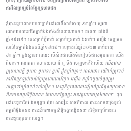
(១១) ក្រោយឆ្នាំ១៩៧៩ ចងក្រងក្រុមសាមគ្គីផង ច្បាំងទប់ទល់
ការវិលត្រឡប់នៃខ្មែរក្រហមផង
ខ្ញុំបានជួបលោកយាយម្នាក់នៅពោធិ៍សាត់អាយុ ៩៣ឆ្នាំ។ សួរថា
លោកយាយនៅតែម្នាក់ឯងតាំងពីពេលណាមក។ គាត់ថា តាំងពី
ឆ្នាំ១៩៧៩។ គេសម្លាប់ប្តីគាត់ សម្លាប់កូនគាត់ ៦នាក់។ អញ្ចឹង ចេញមក
សល់តែម្នាក់ឯងគត់ពីឆ្នាំ១៩៧៩។ រហូតដល់ឆ្នាំ២០២៣ គាត់អាយុ
៩៣ឆ្នាំ។ ក្នុងស្ថានភាពនេះ បើសិនជាយើងមិនរៀបចំជាសមូហភាព យើង
ពិបាក។ លោកតា លោកយាយ អ៊ំ ពូ មីង ចេញមកដឹងហើយ
យើងមាន
ក្រុមសាមគ្គី ខ្វះគោ ខ្វះរទេះ ខ្វះអី ផ្គុំកម្លាំងគ្នា។​ ពេលនោះ យើងក៏ត្រូវទប់
ការវិលត្រឡប់របស់ខ្មែរក្រហមមកវិញ។ អញ្ចឹង កម្លាំងមួយចំនួនត្រូវ​
ចេញទៅច្បាំងទប់ទល់ទៀត។ សេដ្ឋកិច្ចពេលនោះរៀបចំប្រព័ន្ធសមូហភាព
មិនមានកម្មសិទ្ធិឯកជន តែមានកន្លែងខ្លះ អនុវត្តរបបអាស្រ័យផល
។ ដូច
នៅខេត្តតាកែវ ឯកឧត្តម ប៉ុល សារឿន ជាអភិបាល បានសាកល្បងផ្តល់
កម្មសិទ្ធិឯកជន បានន័យថាកម្មសិទ្ធិបង្កបង្កើនផល សិទ្ធិអាស្រ័យផល
បានជួយប្រជាពលរដ្ឋ។