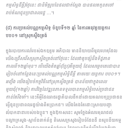
កម្មសិទ្ធដីធ្លី)ថ្ងៃនេះ ជានិមិត្តរូបនៃផលជាក់ស្ដែង បានផលតកូនតចៅ
រាប់តំណជូនប្រជាពលរដ្ឋ
…។
(៨) ការប្រគល់បណ្ណកម្មសិទ្ធ ចំខួបទី១២ ឆ្នាំ នៃការអនុវត្តយន្តការ
បប០១ នៅស្រុកស្ទឹងត្រង់
ក្នុងរបាយការណ៍របស់ឯកឧត្ដម អភិបាល មាននិយាយពីមូលហេតុដែល
យើង
ជ្រើសរើសស្រុកស្ទឹងត្រង់នៅថ្ងៃនេះ ដែលវាគួបផ្សំនឹងទិដ្ឋភាព
កាលពី១២ឆ្នាំមុន។ បើយើងគិតឆ្នាំ(ខ្មែរ)គឺមួយជុំ ដែលសម្ដេចតេជោបាន
រៀបចំនៅកន្លែងនេះប្រគល់បណ្ណកម្មសិទ្ធិដីធ្លី តាមរយៈយន្តការ បប០១។
អញ្ចឹង យើងរៀបចំកម្មវិធីនៅស្រុកស្ទឹងត្រង់ បានន័យថាក្នុងពេល
មួយជុំ(១២ឆ្នាំ) ការវិវត្តនៃវឌ្ឍនភាពទទួលបានកម្មសិទ្ធិរបស់ប្រជាជន
កាន់តែរឹងមាំ
។ នេះគឺអ្វីដែលរាជរដ្ឋាភិបាលដឹកនាំដោយគណបក្សប្រជាជន
ធ្វើជូនប្រជាពលរដ្ឋយ៉ាងពិតប្រាកដ។ យើងតែងតែដោះស្រាយបញ្ហា
លំបាកនានារបស់បងប្អូន។ ក្នុងឱកាសនេះ សូមថ្លែងអំណរគុណដល់
បណ្ដាក្រសួង-ស្ថាប័នពាក់ព័ន្ធ ពិសេសក្រសួងរៀបចំដែនដី នគរូបនីយកម្ម
និងសំណង់ និងរដ្ឋបាលខេត្តកំពង់ចាម ដែលបានខិតខំប្រឹងប្រែងជំរុញ