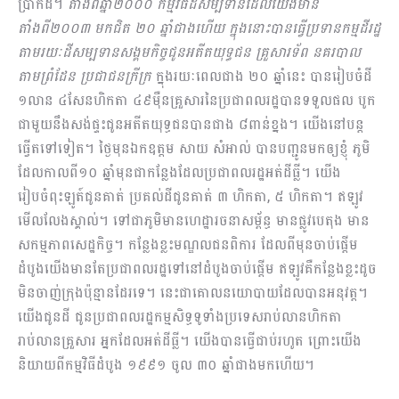
ប្រាកដ។
តាំងពីឆ្នាំ២០០០​ កម្មវិធីដីសម្បទានដែលយើងមាន
តាំងពី២០០៣ មកជិត ២០ ឆ្នាំជាងហើយ ក្នុងនោះបានធ្វើប្រទានកម្មដីរដ្ឋ
តាមរយៈដីសម្បទានសង្គមកិច្ចជូនអតីតយុទ្ធជន គ្រួសារទ័ព នគរបាល
តាមព្រំដែន ប្រជាជនក្រីក្រ
ក្នុងរយៈពេលជាង ២០ ឆ្នាំនេះ បានរៀបចំដី
១លាន ៤សែនហិកតា ៤៩ម៉ឺនគ្រួសារនៃប្រជាពលរដ្ឋបានទទួលផល បូក
ជាមួយនឹងសង់ផ្ទះជូនអតីតយុទ្ធជនបានជាង ៨ពាន់ខ្នង។ យើងនៅបន្ត
ធ្វើតទៅទៀត។ ថ្ងៃមុនឯកឧត្តម សាយ សំអាល់ បានបញ្ជូនមកឲ្យខ្ញុំ ភូមិ
ដែលកាលពី១០ ឆ្នាំមុនជាកន្លែងដែលប្រជាពលរដ្ឋអត់ដីធ្លី។ យើង
រៀបចំពុះឡូត៍ជូនគាត់ ប្រគល់ដីជូនគាត់ ៣ ហិកតា, ៥ ហិកតា។ ឥឡូវ
មើលលែងស្គាល់។ ទៅជាភូមិមានហេដ្ឋារចនាសម្ព័ន្ធ មានផ្លូវបេតុង មាន
សកម្មភាពសេដ្ឋកិច្ច។ កន្លែងខ្លះមណ្ឌលជនពិការ ដែលពីមុនចាប់ផ្តើម
ដំបូងយើងមានតែប្រជាពលរដ្ឋទៅនៅដំបូងចាប់ផ្តើម ឥឡូវគឺកន្លែងខ្លះដូច
មិនចាញ់ក្រុងប៉ុន្មានដែរទេ។ នេះជាគោលនយោបាយដែលបានអនុវត្ត។
យើងជូនដី ជូនប្រជាពលរដ្ឋកម្មសិទ្ធទូទាំងប្រទេសរាប់លានហិកតា
រាប់លានគ្រួសារ អ្នកដែលអត់ដីធ្លី។ យើងបានធ្វើជាប់រហូត ព្រោះយើង
និយាយពីកម្មវិធីដំបូង ១៩៩១ ចូល ៣០ ឆ្នាំជាងមកហើយ។