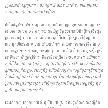
គ្រួសារអតីតខ្មែរក្រហម។ ឯកឧត្តម អ៊ី ឈាន នៅទីនេះ យើងបែងចែក
តំបន់ប្រគល់ជូនអ្នកអត់ដីធ្លីម្តងទៀត
។
ដល់នៅឆ្នាំ២០១២ សម្តេចតេជោបានដាក់ចេញយុទ្ធនាការបទបញ្ជា ០១
ដែលហៅថា បប ០១ បញ្ជូនយុវជនស្ម័គ្រចិត្តចុះមកវាស់ដី ធ្វើកម្មសិទ្ធជូន
ប្រជាពលរដ្ឋ។ ពេលនោះ យើងបានផ្តល់ដី៧០ ម៉ឺនក្បាលដីជូនប្រជា
ពលរដ្ឋ ហើយមាន ១លាន ២សែនហិកតា ដែលបានចែកកម្មសិទ្ធ ដែល
រួមទាំងឆ្នាំ ២០១២ សម្តេចតេជោ ចុះមកប្រគល់ផ្ទាល់ជូនដល់អ្នកស្ទឹងត្រង់
នៅទីនេះ។ ប៉ុន្តែកម្មវិធីនេះ មិនទាន់ចប់ត្រឹមឆ្នាំ ២០១២ទេ។
យើងមាន
កម្មវិធីដីសម្បទានសង្គមកិច្ច។ កន្លងទៅនៅឆ្នាំ ២០១២ នេះ ក៏យើងផ្អាក
នូវការចេញដីសម្បទានសេដ្ឋកិច្ច ហើយដីសម្បទានសេដ្ឋកិច្ចជាច្រើនកន្លែង
ដែលមិនប្រើប្រាស់ មិនគោរពលក្ខខណ្ឌ គឺបានដកមកវិញ ហើយទុកជាដី
ប្រគល់ទៅឲ្យខេត្តគ្រប់គ្រង ដើម្បីរៀបចំទុកជាដីសម្បទានសង្គមកិច្ច ជូន
ប្រជាពលរដ្ឋដែលខ្វះខាតដី
។
នេះលោកតា លោកយាយ អ៊ំ ពូ មីង បងប្អូន ដែលរដ្ឋាភិបាលបានធ្វើពិត