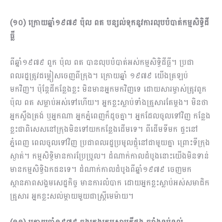
(១០) ក្រោយឆ្នាំ១៩៧៩ ប៉ុល ពត បន្សល់ទុកនូវការលុបបំបាត់កម្មសិទ្ធិដី
ធ្លី
ពីឆ្នាំ១៩៧៩ ពួក ប៉ុល ពត បានលុបបំបាត់អស់កម្មសិទ្ធិដីធ្លី។ ប្រជា
ពលរដ្ឋត្រូវជម្លៀសចេញពីក្រុង។ ក្រោយឆ្នាំ ១៩៧៩ យើងត្រឡប់
មកវិញ។ ប៉ុន្តែដីកន្លែងខ្លះ មិនមានអ្នកមកវិញទេ ដោយសារម្ចាស់ត្រូវពួក
ប៉ុល ពត សម្លាប់អស់ទៅហើយ។ អ្នកខ្លះស្លាប់ទាំងគ្រួសារតែម្តង។ មិនថា
អ្នកស្ទឹងត្រង់ ឬអ្នកណា អ្នកភ្នំពេញក៏ដូចគ្នា។ អ្នកដែលចូលទៅវិញ កន្លែង
ខ្លះជាពិសេសនៅក្រុងមិនទៅយកកន្លែងដើមទេ។ ពីដើមទីមក ផ្ទះនៅ
ភ្នំពេញ ពេលចូលទៅវិញ ប្រជាពលរដ្ឋប្រមូលផ្តុំនៅជាមួយគ្នា ព្រោះទីក្រុង
ស្ងាត់។ កម្មសិទ្ធិមានការប្រែប្រួល។ ដំណាក់កាលដំបូងនោះ​យើងមិនទាន់
មានកម្មសិទ្ធិឯកជនទេ។ ដំណាក់កាលដំបូងពីឆ្នាំ១៩៧៩ ចេញមក
ស្ថានភាពសង្គមសេដ្ឋកិច្ច មានការលំបាក ដោយអ្នកខ្លះស្លាប់អស់សមាជិក
គ្រួសារ អ្នកខ្លះសល់ម្តាយមួយជាស្ត្រីមេម៉ាយ។