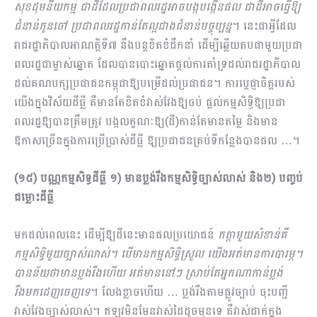
សុខដុមនីយកម្ម ជាដីដែលប្រជាពលរដ្ឋអាចបង្កបង្កើនផល ជាដីអាចធ្វើឱ្យ
ជំនាន់កូនចៅ ប្រជាពលរដ្ឋកាន់តែល្អជាងជំនាន់បច្ចុប្បន្ន
​។ នេះជាអ្វីដែល
រាជរដ្ឋាភិបាលអាណត្តិទី៧ នឹងបន្តខិតខំដឹកនាំ ដើម្បីឆ្លើយតបជាមួយប្រជា
ពលរដ្ឋជាម្ចាស់ឆ្នោត ដែលបានបោះឆ្នោតផ្តល់ការគាំទ្រដល់រាជរដ្ឋាភិបាល
ដល់គណបក្សប្រជាជនកម្ពុជាឱ្យបម្រើដល់ប្រជាជន។ ការប្តេជ្ញាចិត្តរបស់
យើងក្នុងវិស័យដីធ្លី គឺមានតែខិតខំវាស់វែងឱ្យចប់ ផ្តល់កម្មសិទ្ធិឱ្យប្រជា
ពលរដ្ឋឱ្យបានត្រឹមត្រូវ​ បង្កលក្ខណៈឱ្យ(ដី)កាន់តែមានតម្លៃ និងមាន
ឱកាសច្រើនក្នុងការប្រើប្រាស់ដីធ្លី ឱ្យប្រជាជនគ្រប់ទីកន្លែងបានផល …។
(១៥) បណ្ណកម្មសិទ្ធដីធ្លី ១) មានប្លង់រឹងកម្មសិទ្ធិច្បាស់លាស់ និង២) បញ្ចប់
ជម្លោះដីធ្លី
មកដល់ពេលនេះ ដើម្បីឱ្យដីនេះមានផលប្រយោជន៍
កត្តាមួយសំខាន់គឺ
កម្មសិទ្ធិមួយច្បាស់លាស់។ បើមានកម្មសិទ្ធិស្រួល យើងអត់មានការបារម្ភ។
បានន័យថាមានប្លង់រឹងហើយ អត់មាននៅៗ ស្រាប់តែអ្នកណាកាន់ប្លង់
រឹងមកដេញចេញទេ
។ លែងខ្លាចហើយ … ប្លង់រឹងតាមផ្លូវច្បាប់ ចុះបញ្ជី
វាស់វែងច្បាស់លាស់។ ឥឡូវមិនមែនវាស់ដៃដូចមុនទេ​ គឺវាស់ដាក់ក្នុង