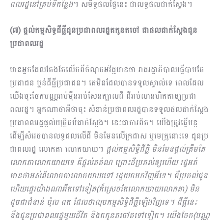
ពលរដ្ឋនៅគ្រប់ទីកន្លែង
។ សមិទ្ធផលថ្ងៃនេះ ជាលទ្ធផលជាក់ស្ដែង។
(៧) ផ្តល់កម្មសិទ្ធដីធ្លីជូនប្រជាពលរដ្ឋតកូនតចៅ ជាផលជាក់ស្ដែងជូន
ប្រជាពលរដ្ឋ
មានអ្នកដែលតែងតែលើកពីចំណុចអវិជ្ជមានថា រាជរដ្ឋាភិបាលធ្វើបាបតែ
ប្រជាជន ប្លន់ដីធ្លីប្រជាជន។ គេមិនដែលបានទទួលស្គាល់ទេ ពេលដែល
យើងចុះចែកបណ្ណរាប់ម៉ឺនរាប់សែនក្បាលដី ដីរាប់លានហិកតាឲ្យប្រជា
ពលរដ្ឋ។ អ្នកណាថាអីថាចុះ សំខាន់ប្រជាពលរដ្ឋបានទទួលផលជាក់ស្ដែង
ប្រជាពលរដ្ឋផ្ដល់យុត្តិធម៌ជាក់ស្ដែង។ នេះជាការពិត។ យើងត្រូវធ្វើបន្ត
ដើម្បីសំរេចបានលទ្ធផលលើដី មិនមែនលើក្រដាស ឬមេក្រូនោះទេ ជូនប្រ​
ជា​ពលរដ្ឋ លោកតា លោកយាយ។
ផ្ដល់កម្មសិទ្ធិដីធ្លី មិនមែនផ្ដល់ត្រឹមតែ
លោកតាលោកយាយទេ គឺផ្ដល់ត​តំណ ព្រោះដីប្រគល់ឲ្យហើយ រដ្ឋអត់
មានថាអស់ពីលោកតាលោកយាយទៅ រដ្ឋយកមកវិញអីទេ។ គឺប្រគល់ជូន
ហើយផ្ទេរយ៉ាងណាអីតទៅទៀត(ក៏ស្រេចតែលោកយាយលោកតា) មិន
ដូចជាជំនាន់ ប៉ុល ពត ដែលថាលុបកម្មសិទ្ធិដីធ្លីឡើងវិញទេ។ ដីធ្លីនេះ
នឹងជូនប្រជាពលរដ្ឋមួយជីវិត និងតកូនតចៅតទៅទៀត។ យើងចែក(បណ្ណ