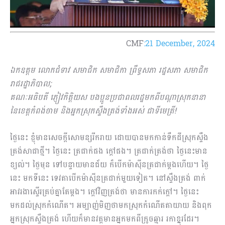
CMF
:21 December, 2024
ឯកឧត្តម លោកជំទាវ សមាជិក សមាជិកា ព្រឹទ្ធសភា រដ្ឋសភា សមាជិក
រាជរដ្ឋាភិបាល
;
គណៈអធិបតី ភ្ញៀវកិត្តិយស បងប្អូនប្រជាពលរដ្ឋមកពីបណ្ដាស្រុកនានា
នៃខេត្តកំពង់ចាម និងអ្នកស្រុកស្ទឹងត្រង់ទាំងអស់ ជាទីមេត្រី
!
ថ្ងៃនេះ ខ្ញុំមានសេចក្ដីសោមន្សរីករាយ ដោយបានមកកាន់ទឹកដីស្រុកស្ទឹង
ត្រង់សាជាថ្មី។ ថ្ងៃនេះ ត្រជាក់ផង ក្ដៅផង។ ត្រជាក់ត្រង់ថា ថ្ងៃនេះមាន
ខ្យល់។ ថ្ងៃមុន ទៅបន្ទាយមានជ័យ ក៏បើកម៉ាស៊ីនត្រជាក់ម្ដងហើយ។ ថ្ងៃ
នេះ មកទីនេះ ទេវតាបើកម៉ាស៊ីនត្រជាក់មួយទៀត។ នៅស្ទឹងត្រង់ ពាក់
អាវរងាស្ទើរគ្រប់គ្នាតែម្ដង។ ក្ដៅវិញត្រង់ថា មានការកក់ក្ដៅ។ ថ្ងៃនេះ
មកដល់ស្រុកកំណើត។ អម្បាញ់មិញថាមកស្រុកកំណើតតាយាយ និងពុក
អ្នកស្រុកស្ទឹងត្រង់ ហើយក៏មានវត្តមានអ្នកមកពីក្រូចឆ្មារ រកាខ្នុរដែរ។