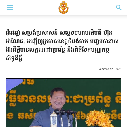
(វីដេអូ) សម្រង់ប្រសាសន៍ សម្តេចមហាបវធិបតី ហ៊ុន
ម៉ាណែត, អញ្ជើញប្រកាសខេត្តកំពង់ចាម បញ្ចប់ការវាស់
វែងដីធ្លីមានលក្ខណៈជាប្រព័ន្ធ និងពិធីចែកបណ្ណកម្ម
សិទ្ធដីធ្លី
21 December, 2024