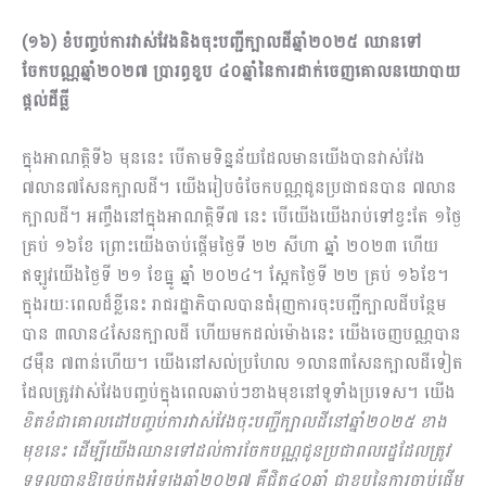
(១៦) ខំបញ្ចប់ការវាស់វែងនិងចុះបញ្ជីក្បាលដីឆ្នាំ២០២៥ ឈានទៅ
ចែកបណ្ណឆ្នាំ២០២៧ ប្រារព្ធខួប ៤០ឆ្នាំនៃការដាក់ចេញគោលនយោបាយ
ផ្តល់ដីធ្លី
ក្នុងអាណត្តិទី៦ មុននេះ បើតាមទិន្នន័យដែលមានយើងបានវាស់វែង
៧លាន៧សែនក្បាលដី។ យើងរៀបចំចែកបណ្ណជូនប្រជាជនបាន ៧លាន
ក្បាលដី។ អញ្ចឹងនៅក្នុងអាណត្តិទី៧ នេះ បើយើងយើងរាប់ទៅខ្វះតែ ១ថ្ងៃ
គ្រប់ ១៦ខែ ព្រោះយើងចាប់ផ្តើមថ្ងៃទី ២២ សីហា ឆ្នាំ ២០២៣ ហើយ
ឥឡូវយើងថ្ងៃទី ២១ ខែធ្នូ ឆ្នាំ ២០២៤។ ស្អែកថ្ងៃទី ២២ គ្រប់ ១៦ខែ។
ក្នុងរយៈពេលដ៏ខ្លីនេះ រាជរដ្ឋាភិបាលបានជំរុញការចុះបញ្ជីក្បាលដីបន្ថែម
បាន ៣លាន៤សែនក្បាលដី ហើយមកដល់ម៉ោងនេះ យើងចេញបណ្ណបាន
៨ម៉ឺន ៧ពាន់ហើយ។ យើងនៅសល់ប្រហែល ១លាន៣សែនក្បាលដីទៀត
ដែលត្រូវវាស់វែងបញ្ចប់ក្នុងពេលឆាប់ៗខាងមុខនៅទូទាំងប្រទេស។ យើង
ខិតខំជាគោលដៅបញ្ចប់ការវាស់វែងចុះបញ្ជីក្បាលដីនៅឆ្នាំ២០២៥ ខាង
មុខនេះ ដើម្បីយើងឈានទៅដល់ការចែកបណ្ណជូនប្រជាពល​រដ្ឋដែលត្រូវ
ទទួលបានឱ្យចប់ក្នុងអំឡុងឆ្នាំ២០២៧ គឺជិត៤០ឆ្នាំ ជាខួបនៃការចាប់ផ្តើម