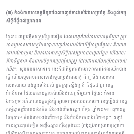
(៣) កំពង់ចាមជាខេត្តទីមួយដែលបញ្ចប់ការវាស់វែងជាប្រព័ន្ធ និងផ្ដល់កម្ម
សិទ្ធិដីធ្លីដល់ប្រជាជន
ថ្ងៃនេះ ជាប្រវត្តិសាស្រ្តថ្មីមួយទៀត ដែល
ខេត្តកំពង់ចាមជាខេត្តទីមួយ ត្រូវ
បានប្រកាសជាខេត្តដែលបានបញ្ចប់ការវាស់វែងដីធ្លីជាប្រព័ន្ធនេះ គឺឈាន
ទៅដល់ការផ្ដល់ និងការធានាកម្មសិទ្ធិរបស់ប្រជាជនយូរអង្វែង ហើយនេះ
គឺជាទិដ្ឋភាព និងជាសមិទ្ធផលប្រវត្តិសាស្រ្ត ដែលជាផលនៃសន្តិភាពរបស់
យើង
។ សូមអបអរសាទរ។ នេះគឺជាកិច្ចការជាមោទនភាពដែលយើងបាន
ធ្វើ ហើយសូមអបអរសាទរជាមួយប្រជាពលរដ្ឋ អ៊ំ ពូ មីង លោកតា
លោកយាយ បងប្អូនទាំងអស់ អ្នកស្រុកស្ទឹងត្រង់ ក៏ដូចជាអ្នកខេត្ត
កំពង់ចាម ដែលបានខេត្តរបស់យើងជាខេត្តទីមួយ។ ថ្ងៃនេះ ក៏មាន
ឯកឧត្ដម អភិបាលខេត្តត្បូងឃ្មុំ ចូលមករួមអបអរសាទរ។ ខេត្តហ្នឹងជាខេត្ត
សម្ព័ន្ធមេត្រីភាពខាងកើត និងខាងលិចទន្លេ។ ពីមុន ឆ្នាំ២០១៣ ដូចខេត្ត
តែមួយទេ កំពង់ចាមខាងកើតទន្លេ និងកំពង់ចាមខាងលិចទន្លេ។ ឥឡូវ
បានស្ពានភ្ជាប់ទៀត អញ្ចឹងស្ពានស្ទឹងត្រង់នេះ (បង្កនូវភាព)ងាយស្រួល។
បើសិនជាមិនមានស្ពាននេះទេ ប្រជាពលរដ្ឋប៉ុន្មានរយនាក់នេះដែលមកពី