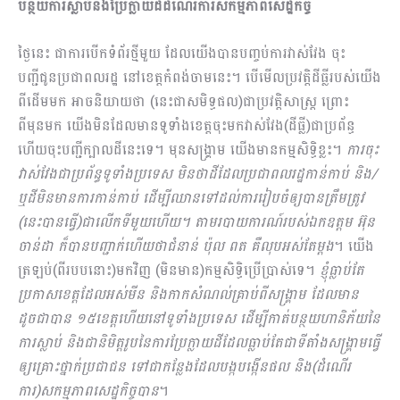
បន្ថយការស្លាប់និងប្រែក្លាយដីដំណើរការសកម្មភាពសេដ្ឋកិច្ច
ថ្ងៃនេះ ជាការបើកទំព័រថ្មីមួយ ដែលយើងបានបញ្ចប់ការវាស់វែង ចុះ
បញ្ជីជូនប្រជាពលរដ្ឋ នៅខេត្តកំពង់ចាមនេះ។ បើមើលប្រវត្តិដីធ្លីរបស់យើង
ពីដើមមក អាចនិយាយថា (នេះជាសមិទ្ធផល)ជាប្រវត្តិសាស្រ្ត ព្រោះ
ពីមុនមក យើងមិនដែលមានទូទាំងខេត្តចុះមកវាស់វែង(ដីធ្លី)ជាប្រព័ន្ធ
ហើយចុះបញ្ជីក្បាលដីនេះទេ។ មុនសង្រ្គាម យើងមានកម្មសិទ្ធិខ្លះ។
ការចុះ
វាស់វែងជាប្រព័ន្ធទូទាំងប្រទេស មិនថាដីដែលប្រជាពលរដ្ឋកាន់កាប់ និង/
ឬដីមិនមានការកាន់កាប់ ដើម្បីឈានទៅដល់ការរៀបចំឲ្យបានត្រឹមត្រូវ
(នេះបានធ្វើ)ជាលើកទីមួយហើយ។ តាមរបាយការណ៍របស់ឯកឧត្ដម អ៊ុន
ចាន់ដា ក៏បានបញ្ជាក់ហើយថាជំនាន់ ប៉ុល ពត គឺលុបអស់តែម្ដង
។ យើង
ត្រឡប់(ពីរបបនោះ)មកវិញ (មិនមាន)កម្មសិទ្ធិប្រើប្រាស់ទេ។
ខ្ញុំធ្លាប់តែ
ប្រកាសខេត្តដែលអស់មីន និងកាកសំ​ណល់គ្រាប់ពីសង្រ្គាម ដែលមាន
ដូចជាបាន ១៥ខេត្តហើយនៅទូទាំងប្រទេស ដើម្បីកាត់បន្ថយហានិភ័យនៃ
ការស្លាប់ និងជានិមិត្តរូបនៃការប្រែក្លាយដីដែលធ្លាប់តែជាទីតាំងសង្រ្គាមធ្វើ
ឲ្យគ្រោះថ្នាក់ប្រជាជន ទៅជាកន្លែងដែលបង្កបង្កើនផល និង(ដំណើរ
ការ)សកម្មភាពសេដ្ឋកិច្ចបាន
។