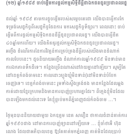
(១២) ឆ្នាំ១៩៨៩ ចាប់ផ្តើមការផ្តល់កម្មសិទ្ធិដីធ្លីជាឯកជនជូនប្រជាពលរដ្ឋ
ដល់ឆ្នាំ ១៩៨៩ តាមការផ្គួចផ្តើមរបស់សម្តេចតេជោ យើងបានធ្វើការកែ
ទម្រង់សេដ្ឋកិច្ចពីសេដ្ឋកិច្ចផែនការ មកសេដ្ឋកិច្ចទីផ្សារ។ ពេលនោះ ចាប់
ផ្តើមពីការផ្តល់កម្មសិទ្ធិឯកជនដីធ្លីជូនប្រជាពលរដ្ឋ។ យើងបានធ្វើជិត
៤០ឆ្នាំមកហើយ។ យើងគិតគូរផ្តល់កម្មសិទ្ធិឯកជនជូនប្រជាពលរដ្ឋ។
អញ្ចឹង ដំណើរការនៃការវិវត្តន៍ការគ្រប់គ្រងដីធ្លីរបស់យើងមានដំណាក់
កាលបែបនេះ។ ដូចនិយាយអញ្ចឹង ដំណាក់កាលឆ្នាំ១៩៨៩ មិនទាន់មាន
ការឯកភាពទឹកដីទេ។ កន្លែងច្រើនណាស់នៅវាយគ្នានៅឡើយ។ សូម្បីតែ
នៅខេត្តកំពង់ចាមនេះ កាលនោះត្បូងឃ្មុំមិនទាន់(នៅមិនទាន់បំបែក
ចេញ)ទេ។ ខេត្តកំពង់ចាមនេះ រួមទាំងស្ទឹងត្រង់ផង មានកន្លែងដែលឆ្លង
កាត់ដោយខ្មែរក្រហមនិងមានការបាញ់ប្រហារគ្នាដែរ។ ពីក្មេងខ្ញុំមិនដែល
បានឡើងមកដល់នេះទេ តែខ្ញុំធ្លាប់មកពីភ្នំពេញដល់កំពង់ចាម …។
ថ្ងៃមុនបាននិយាយជាមួយ ឯកឧត្តម នេត សាវឿន ថាកាលជំនាន់គាត់ការ
ឆ្នាំ១៩៩០ជាង នៅមានការបាញ់ឡាននៅឡើយទេ … ខ្ញុំចាំថាអ៊ំ ហ៊ុន
ណេង ដែលជាអភិបាលខេត្ត ឱ្យតែគាត់មកភ្នំពេញ គាត់មិនដែលប្រាប់