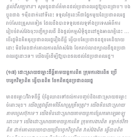
ផ្តល់ដីសម្បទាន
។ សូមជូនជាព័ត៌មានដល់ប្រជាពលរដ្ឋឱ្យបានជ្រាប។ បង
ប្អូនជាង ១ម៉ឺននាក់នៅទីនេះ ទទួលថ្ងៃនេះគឺជាផ្នែកមួយនៃប្រ​ជា​ពលរដ្ឋ
រាប់សែនគ្រួសារទៀត ដែលនឹងបានទទួលផលទូទាំងប្រទេសអំពីការ
រៀបចំវាស់វែងចុះបញ្ជីក្បាលដី និងផ្តល់កម្មសិទ្ធិជូននៅក្នុងអាណត្តិនេះ …
បើរដ្ឋមិនគិតគូរប្រជាពលរដ្ឋរឿងដីធ្លី ធ្វើបាបតែប្រជាជនដូចគេនិយាយ
នោះ មិនមែនដាក់គោលការណ៍វាស់វែង ចែករាប់លានក្បាលដីជូនប្រជា
ពលរដ្ឋនោះទេ។ យើងធ្វើដើម្បីឱ្យបានផលដល់ដៃប្រជាពលរដ្ឋ។
(១៧) ដោះស្រាយជម្លោះដីធ្លីតាមយន្តការពិត ក្រុមការងារពិត ប្រើ
បច្ចេកវិទ្យាពិត ធ្វើបានពិត ចែកពិតជូនប្រជាពលរដ្ឋ
មានជម្លោះ/វិវាទដីធ្លី ប៉ុន្តែឈានទៅដល់ការបញ្ចប់និងដោះស្រាយជម្លោះ
ចំពោះមុខ។
យើងត្រូវធ្វើតាមវិធីសាស្ត្រត្រឹមត្រូវ។ យើងមិនដោះស្រាយ
តាមហ្វេសប៊ុកទេ។ យើងមិនដោះស្រាយតាមយន្តការស្រែកអាឡេអាឡូ
នោះទេ។ យើងដោះស្រាយតាមយន្តការពិត ក្រុមការងារពិត ទម្លាក់ថវិកា
ពិត ដាក់គោលនយោបាយប្រើបច្ចេកវិទ្យាពិត វាស់វែងពិត ធ្វើបានពិត