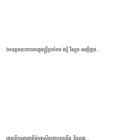
ឯកឧត្តមឧបនាយករដ្ឋមន្រ្តីប្រចាំការ វង្សី វិស្សុត អញ្ជើញដ...
រដ្ឋមន្ត្រីការពារជាតិម៉ាឡេស៊ីប្ដេជ្ញាបន្តពង្រឹង និងពង្រ...