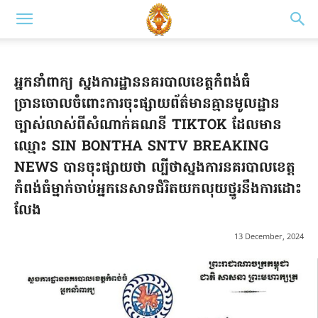
អ្នកនាំពាក្យ ស្នងការដ្ឋាននគរបាលខេត្តកំពង់ធំ
ច្រានចោលចំពោះការចុះផ្សាយព័ត៌មានគ្មានមូលដ្ឋាន
ច្បាស់លាស់ពីសំណាក់គណនី TIKTOK ដែលមាន
ឈ្មោះ SIN BONTHA SNTV BREAKING
NEWS បានចុះផ្សាយថា ល្បីថាស្នងការនគរបាលខេត្ត
កំពង់ធំម្នាក់ចាប់អ្នកនេសាទជំរិតយកលុយថ្នូរនឹងការដោះ
លែង
13 December, 2024