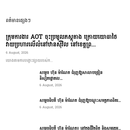
ពត៌មានផ្សេងៗ
ក្រុមការងារ AOT ចុះប្រមូលភស្តុតាង ក្រោយយោធាថៃ
វាយប្រហារលើលំនៅឋានស៊ីវិល នៅខេត្តព្រ...
6 August, 2026
យោងតាមការបង្ហោះផ្សាយរបស់ក...
សម្តេច ហ៊ុន ម៉ាណែត ជំរុញឱ្យសាលាបង្រៀន
និស្សិតផ្តោតល...
6 August, 2026
សម្តេចធិបតី ហ៊ុន ម៉ាណែត ជំរុញឱ្យបណ្តុះសមត្ថភាពពិតរ...
6 August, 2026
សម្តេចធិបតី ហ៊ុន ម៉ាណែត៖ នៅក្នុងជីវិតពិត និងសមរភូម...