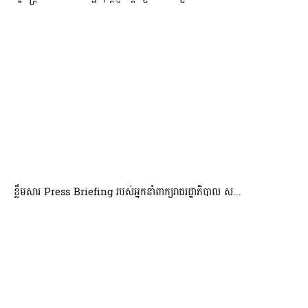
ខ្លឹមសារ Press Briefing របស់អ្នកនាំពាក្យរាជរដ្ឋាភិបាល ស...