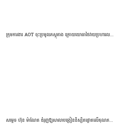
ក្រុមការងារ AOT ចុះប្រមូលភស្តុតាង ក្រោយយោធាថៃវាយប្រហារល...
សម្តេច ហ៊ុន ម៉ាណែត ជំរុញឱ្យសាលាបង្រៀននិស្សិតផ្តោតលើគុណភ...