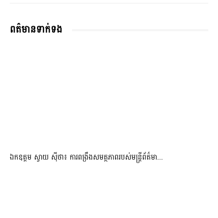
ពត៌មានទាក់ទង
ឯកឧត្តម ស្វាយ ស៊ីថា៖ ការពង្រឹងសមត្ថភាពរបស់មន្ត្រីព័ត៌មា...