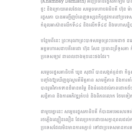
(Khambay Damlath) អនុប្រធានរដ្ឋសភាឡាវ បានអញ្ជ
ផ្ទះ និងក្រោយពេលដែល សម្តេចមហាបវរធិបតី ហ៊ុន ម៉ាណ
រដ្ឋសភា បានអញ្ជើញបំពេញទស្សនកិច្ចផ្លូវការនៅប្រទេសឡ
កំពូលអាស៊ានលើកទី៤៤ និងលើកទី៤៥ និងមហាសន្និប
បន្ថែមពីនេះ ព្រះករុណាព្រះបាទសម្ដេចព្រះបរមនាថ នរោ
អគ្គមហាសេនាបតីតេជោ ហ៊ុន សែន ប្រធានព្រឹទ្ធសភា ក
ប្រទេសឡាវ នាពេលខាងមុខនេះផងដែរ។
សម្តេចរដ្ឋសភាធិបតី ឃួន សុដារី បានសង្កត់ធ្ងន់ថា កិច្
បញ្ចាំងឱ្យឃើញនូវស្មារតីមិត្តភាព សាមគ្គីភាព និងការគា
បានរួមវិភាគទានដ៏មានតម្លៃ និងធំធេងដល់ភាពជោគជ័យ
សន្ដិភាព និងការអភិវឌ្ឍតំបន់ និងពិភពលោក ថែមទ
ជាមួយគ្នានេះ សម្តេចរដ្ឋសភាធិបតី ក៏បានអបអរសារទ
រថភ្លើងល្បឿនលឿន ដែលប្រកបដោយសក្តានុពលដល់ការរីកច
ប្រទេសដែលមិនមានការតភ្ជាប់ ទៅជាប្រទេសមានកា