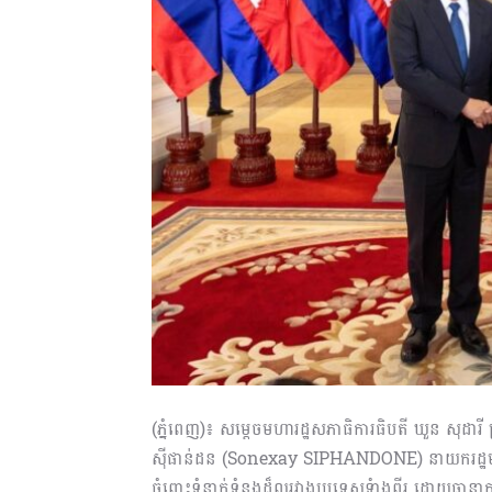
(ភ្នំពេញ)៖ សម្ដេចមហារដ្ឋសភាធិការធិបតី ឃួន សុដា
ស៊ីផាន់ដន (Sonexay SIPHANDONE) នាយករដ្ឋមន្រ្ត
ចំពោះទំនាក់ទំនងដ៏ល្អរវាងប្រទេសទំាងពីរ ដោយធានាក