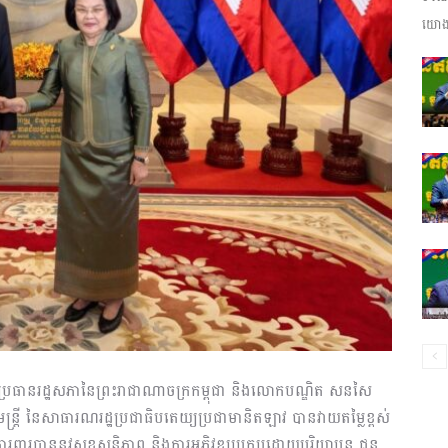
យោងត
ព័ត៌មាន​
និង
ប្រតិកម្ម
រី ប្រធានរដ្ឋសភានៃព្រះរាជាណាចក្រកម្ពុជា និងលោកបណ្ឌិត សនសៃ
ី នៃសាធារណរដ្ឋប្រជាធិបតេយ្យប្រជាមានិតឡាវ បានវាយតម្លៃខ្ពស់
រហ័ស
ារពារបាននូវសុខសន្តិភាព និងការអភិវឌ្ឍប្រកបដោយបរិយាបន្ន ជូន