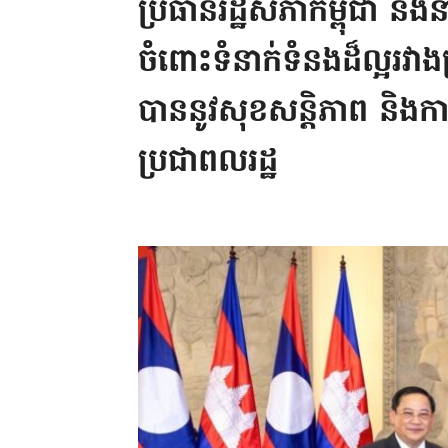
ប្រធានរដ្ឋសភាកម្ពុជា និងនា
ចំពោះទំនាក់ទំនងដ៏ល្អរវ
បាននូវសុខសន្តិភាព និងក
ប្រជាពលរដ្ឋ