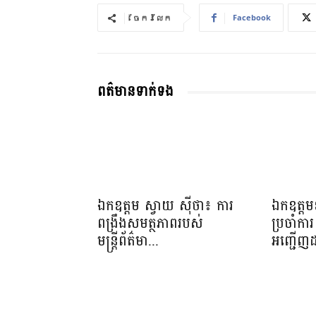
Facebook
ចែករំលែក
ពត៌មានទាក់ទង
ឯកឧត្តម ស្វាយ ស៊ីថា៖ ការ
ឯកឧត្តមឧ
ពង្រឹងសមត្ថភាពរបស់
ប្រចាំការ 
មន្ត្រីព័ត៌មា...
អញ្ជើញដ