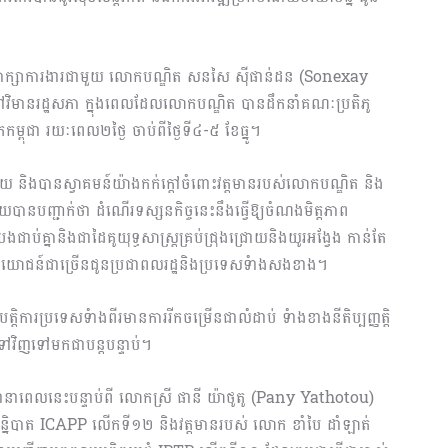
ពិភាក្សាការងារជាមួយ លោកបណ្ឌិត សនសៃ ស៊ីផាន់ដន (Sonexay
ៅវិមានរដ្ឋសភា ក្នុងពេលដែលលោកបណ្ឌិត បានដឹកនាំគណៈប្រតិភូ
ម្ពុជា រយៈពេល២ថ្ងៃ ចាប់ពីថ្ងៃទី៤-៥ ខែធ្នូ។
ាយ និងបានស្វាគមន៍យ៉ាងកក់ក្តៅចំពោះវត្តមានរបស់លោកបណ្ឌិត និង
បានបញ្ជាក់ថា ដំណើរទស្សនកិច្ចនេះនឹងធ្វើឱ្យចំណងមិត្តភាព
បងជាប់គ្នានិងជាដៃគូយុទ្ធសាស្រ្តគ្រប់ជ្រុងជ្រោយនិងយូរអង្វែង កាន់តែ
្រយោជន៍ជាច្រើនជូនប្រជាពលរដ្ឋនិងប្រទេសទំាងសងខាង។
្តិការប្រទេសទំាងពីរមានការរីកចម្រើនជាលំដាប់ ទំាងខាងនីតិប្បញ្ញត្តិ
ច្ចទៅវិញទៅមកជាបន្តបន្ទាប់។
ានាពេលនេះបន្ទាប់ពី លោកស្រី ផានី យ៉ាថូតូ (Pany Yathotou)
្និបាត ICAPP លើកទី១២ និងវត្តមានរបស់ លោក ខាំបៃ ដាំឡាត់