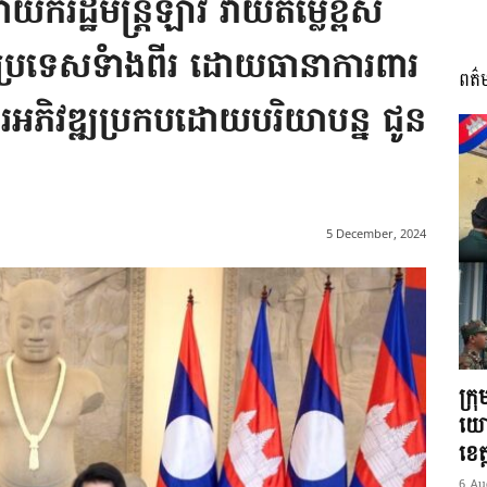
យករដ្ឋមន្រ្តីឡាវ វាយតម្លៃខ្ពស់
ាងប្រទេសទំាងពីរ ដោយធានាការពារ
ពត៌
I
ារអភិវឌ្ឍប្រកបដោយបរិយាបន្ន ជូន
អង្គ
5 December, 2024
ភាព​
ក្រ
យោ
ខេត្
6 Au