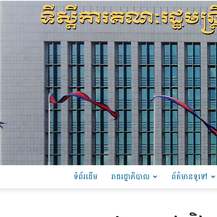
ទំព័រដើម
រាជរដ្ឋាភិបាល
ព័ត៌មានទូទៅ