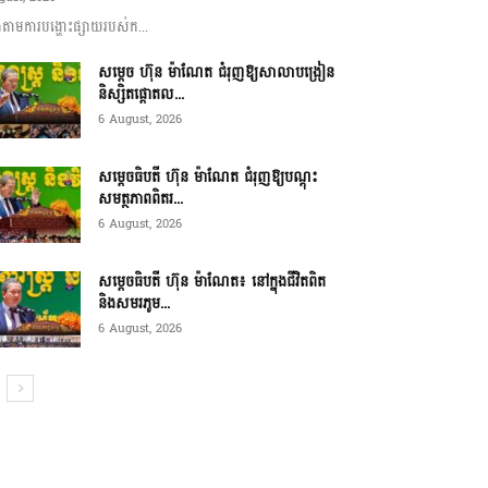
ាមការបង្ហោះផ្សាយរបស់ក...
សម្តេច ហ៊ុន ម៉ាណែត ជំរុញឱ្យសាលាបង្រៀន
និស្សិតផ្តោតល...
6 August, 2026
សម្តេចធិបតី ហ៊ុន ម៉ាណែត ជំរុញឱ្យបណ្តុះ
សមត្ថភាពពិតរ...
6 August, 2026
សម្តេចធិបតី ហ៊ុន ម៉ាណែត៖ នៅក្នុងជីវិតពិត
និងសមរភូម...
6 August, 2026