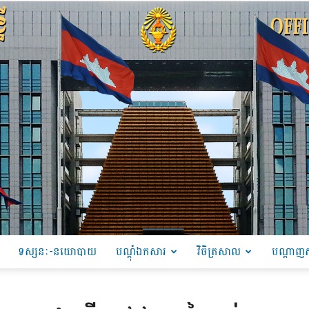
ទស្សនៈ-នយោបាយ
បណ្ដុំឯកសារ
វិចិត្រសាល
បណ្តាញស
PRU