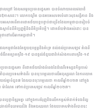
្រាលជ្រៅ ដែលសម្តេចប្រធានរដ្ឋសភា បានចំណាយពេលវេលាដ៏
្នុងឱកាសនេះ។ លោកបណ្ឌិត បានអបអសារទរចំពោះសុខសន្តិភាព និង
បអរសាទរពីភាពជោគជ័យបន្តបន្ទាប់ជាច្រើនដែលកម្ពុជាបានរៀបចំ
ាងខាងស្ថាប័ននីតិប្បញ្ញត្តិនិងនីតិប្រតិបត្តិ។ ជោគជ័យទំាងអស់នោះ បាន
ម្ពុជានៅលើឆាកអន្តរជាតិ។
ែលកម្ពុជាតែងតែជួយឧបត្ថម្ភនិងគំាទ្រ ដល់ដល់ប្រទេសឡាវ តំាងពី
ងឺរាតត្បាតកូវីដ-១៩ បានផ្តល់ជំនួយជាវ៉ាក់សំាងការពារកូវីដ-១៩
ប្រធានរដ្ឋសភា ពីជោគជ័យយ៉ាងធំធេងនៃដំណើរទស្សនកិច្ចរបស់
ឋាភិបាលប្រទេសទំាងពីរ បានចុះហត្ថលេខាលើអនុស្សរណៈនៃការយោគ
ល់គ្នាចំនួន៧ ដែលបានចុះហត្ថលេខា កាលពីឆ្នាំ២០២៣ នៅក្នុង
 ហ៊ុន ម៉ាណែត ទៅកាន់ប្រទេសឡាវ កាលពីឆ្នាំ២០២៣។
្តេជ្ញាចិត្តរួមគ្នា នៅក្នុងការជំរុញនិងលើកកម្ពស់ទំនាក់ទំនងដ៏ល្អ
កា នូវរាល់កិច្ចព្រមព្រៀង និងអនុស្សរណៈដែលប្រទេសទំាងពីរបានចុះ