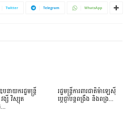
Twitter
Telegram
WhatsApp
បនាយករដ្ឋមន្រ្តី
រដ្ឋមន្ត្រីការពារជាតិម៉ាឡេស៊ី
វង្សី វិស្សុត
ប្ដេជ្ញាបន្តពង្រឹង និងពង្រ...
...