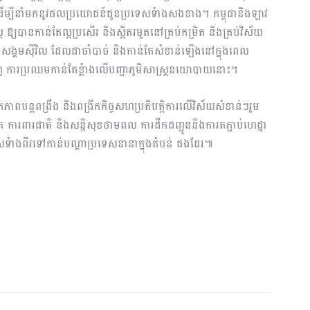
បត្តិ ដើម្បីនាំមកនូវផលប្រយោជន៍ជូនប្រទេសទំាងសងខាង។ កម្ពុជានិងឡាវ
្រ្ត ឱ្យបានកាន់តែល្អប្រសើរ និងស្អិតរមួតនៅគ្រប់កម្រិត និងគ្រប់វិស័យ
ិងសង្គមស៊ីវិល ដែលជាចាំបាច់ និងកាន់តែសំខាន់ឡើងនៅក្នុងពេល
ស្មាញ ការប្រឈមកាន់តែខ្លំាងលើបញ្ហាភូមិសាស្រ្តនយោបាយនោះ។
ភាពបន្តពង្រឹង និងពង្រីកកិច្ចសហប្រតិបត្តិការលើវិស័យសំខាន់ៗរួម
ោគ ការពារជាតិ និងសន្តិសុខថាមពល ការដឹកជញ្ជូននិងការតភ្ជាប់ហេដ្ឋា
រទេសទំាងពីរទៅកាន់បណ្តាប្រទេសនានាក្នុងតំបន់ ផងដែរ៕