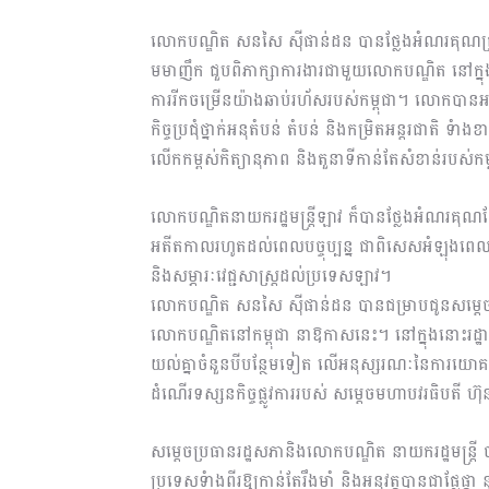
លោកបណ្ឌិត សនសៃ ស៊ីផាន់ដន បានថ្លែងអំណរគុណជ
មមាញឹក ជួបពិភាក្សាការងារជាមួយលោកបណ្ឌិត នៅក
ការរីកចម្រើនយ៉ាងឆាប់រហ័សរបស់កម្ពុជា។ លោកបានអ
កិច្ចប្រជុំថ្នាក់អនុតំបន់ តំបន់ និងកម្រិតអន្តរជាតិ ទំ
លើកកម្ពស់កិត្យានុភាព និងតួនាទីកាន់តែសំខាន់របស់ក
លោកបណ្ឌិតនាយករដ្ឋមន្រ្តីឡាវ ក៏បានថ្លែងអំណរគុណដ
អតីតកាលរហូតដល់ពេលបច្ចុប្បន្ន ជាពិសេសអំឡុងពេលជំ
និងសម្ភារៈវេជ្ជសាស្រ្តដល់ប្រទេសឡាវ។
លោកបណ្ឌិត សនសៃ ស៊ីផាន់ដន បានជម្រាបជូនសម្តេច
លោកបណ្ឌិតនៅកម្ពុជា នាឱកាសនេះ។ នៅក្នុងនោះរដ្
យល់គ្នាចំនួនបីបន្ថែមទៀត លើអនុស្សរណៈនៃការយោគយ
ដំណើរទស្សនកិច្ចផ្លូវការរបស់ សម្តេចមហាបវរធិបតី
សម្តេចប្រធានរដ្ឋសភានិងលោកបណ្ឌិត នាយករដ្ឋមន្រ្តី បានប
ប្រទេសទំាងពីរឱ្យកាន់តែរឹងមាំ និងអនុវត្តបានជាផ្លែផ្