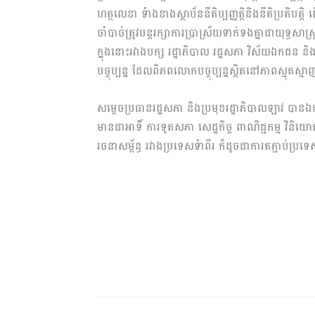
ហត្ថលេខា ទំាងខាងស្ថាប័ននីតិប្បញ្ញត្តិនិងនីតិប្រតិ
ចាំបាច់ត្រូវបន្តរក្សាការប្រាស្រ័យទាក់ទងគ្នាជាយុទ្ធសាស
ក្នុងនោះរវាងបក្ស រដ្ឋាភិបាល រដ្ឋសភា វិស័យឯកជន ន
បច្ចុប្បន្ន ដែលពិភពលោកបច្ចុប្បន្នស្ថិតនៅភាពស្មុគ
សម្តេចប្រធានរដ្ឋសភា និងប្រមុខរដ្ឋាភិបាលឡាវ បានឯក
មានជាអាទិ៍ ការទូតសភា សេដ្ឋកិច្ច ពាណិជ្ជកម្ម វិនិយ
រចនាសម្ព័ន្ធ រវាងប្រទេសទំាពីរ ក៏ដូចជាការតភ្ជាប់ប្