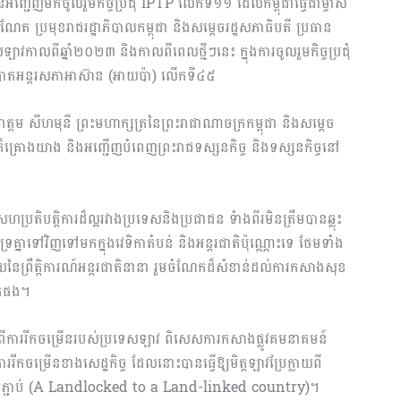
ើញមកចូលរួមកិច្ចប្រជុំ IPTP លើកទី១១ ដែលកម្ពុជាធ្វើជាម្ចាស់
ែត ប្រមុខរាជរដ្ឋាភិបាលកម្ពុជា និងសម្តេចរដ្ឋសភាធិបតី ប្រធាន
ាវកាលពីឆ្នាំ២០២៣ និងកាលពីពេលថ្មីៗនេះ ក្នុងការចូលរួមកិច្ចប្រជុំ
ាតអន្តរសភាអាស៊ាន (អាយប៉ា) លើកទី៤៥
ត្តម សីហមុនី ព្រះមហាក្សត្រនៃព្រះរាជាណាចក្រកម្ពុជា និងសម្តេច
៏គ្រោងយាង និងអញ្ជើញបំពេញព្រះរាជទស្សនកិច្ច និងទស្សនកិច្ចនៅ
ចសហប្រតិបត្តិការដ៏ល្អរវាងប្រទេសនិងប្រជាជន ទំាងពីរមិនត្រឹមបានឆ្លុះ
ំទ្រគ្នាទៅវិញទៅមកក្នុងវេទិកាតំបន់ និងអន្ដរជាតិប៉ុណ្ណោះទេ ថែមទាំង
នៃព្រឹត្តិការណ៍អន្តរជាតិនានា រួមចំណែកដ៏សំខាន់ដល់ការកសាងសុខ
ៀតផង។
រពីការរីកចម្រើនរបស់ប្រទេសឡាវ ពិសេសការកសាងផ្លូវគមនាគមន៍
ម្រើនខាងសេដ្ឋកិច្ច ដែលនោះបានធ្វើឱ្យមិត្តឡាវប្រែក្លាយពី
រតភ្ជាប់ (A Landlocked to a Land-linked country)។