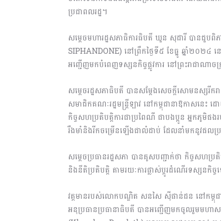
ប្រជាពលរដ្ឋ។
សម្ដេចមហារដ្ឋសភាធិការធិបតី ឃួន សុដារី បានជួប
SIPHANDONE) នៅព្រឹកថ្ងៃទី៥ ខែធ្នូ ឆ្នាំ២០២៤ ន
អញ្ជើញមកបំពេញទស្សនកិច្ចផ្លូវការ នៅព្រះរាជាណាចក្រក
សម្តេចរដ្ឋសភាធិបតី បានសម្តែងសេចក្តីសោមនស្សរីករ
សមាជិកគណៈរដ្ឋមន្រ្តីឡាវ នៅកម្ពុជានាឱកាសនេះ ដោយ
កិច្ចសហប្រតិបត្តិការជាប្រពៃណី ជាបងប្អូន អ្នកភូមិផងរ
រឹងមាំនិងរីកចម្រើនឡើងជាលំដាប់ ដែលនាំមកនូវផលប
សម្តេចប្រធានរដ្ឋសភា បានគូសបញ្ជាក់ថា កិច្ចសហប្រតិបត
និងនីតិប្រតិបត្តិ តាមរយៈការផ្លាស់ប្តូរដំណើរទស្សនកិ
វត្តមានរបស់លោកបណ្ឌិត សនសៃ ស៊ីផាន់ដន នៅកម្ពុជ
អនុប្រធានប្រធានាធិបតី បានអញ្ជើញមកចូលរួមមហាសន