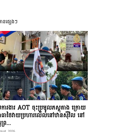
មានផ្សេងៗ
ុមការងារ AOT ចុះប្រមូលភស្តុតាង ក្រោយ
ធាថៃវាយប្រហារលើលំនៅឋានស៊ីវិល នៅ
តព្រ...
gust, 2026