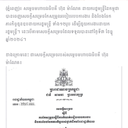
(ភ្នំពេញ)៖ សម្ដេចមហាបវរធិបតី ហ៊ុន ម៉ាណែត នាយករដ្ឋមន្ដ្រីនៃកម្ពុជា
បានចេញសេចក្ដីសម្រេចកែសម្រួលរបៀបរបបការងារ និងបែងចែក
ភារកិច្ចជូនឧបនាយករដ្ឋមន្ដ្រី ទាំង១២រូប ដើម្បីជួយការងារនាយក
រដ្ឋមន្ដ្រី។ នេះបើតាមសេចក្ដីសម្រេចដែលទទួលបាននៅថ្ងៃទី៣ ខែធ្នូ
ឆ្នាំ២០២៤។
ខាងក្រោមនេះ ជាសេចក្ដីសម្រេចរបស់សម្ដេចមហាបវរធិបតី ហ៊ុន
ម៉ាណែត៖