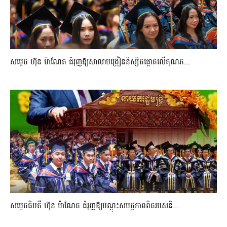
សម្តេច ហ៊ុន ម៉ាណែត ជំរុញឱ្យសាលាបង្រៀននិស្សិតផ្តោតលើគុណភ...
សម្តេចធិបតី ហ៊ុន ម៉ាណែត ជំរុញឱ្យបណ្តុះសមត្ថភាពពិតរបស់និ...