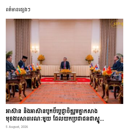
ពត៌មានផ្សេងៗ
អាស៊ាន និងអាស៊ានបូកបីប្តេជ្ញាចិត្តរួមគ្នាកសាង
មុខងារសាធារណៈមួយ ដែលយកប្រជាជនជាស្នូ...
5 August, 2026