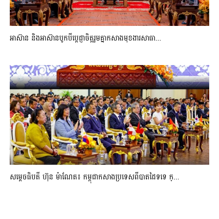
អាស៊ាន និងអាស៊ានបូកបីប្តេជ្ញាចិត្តរួមគ្នាកសាងមុខងារសាធា...
សម្ដេចធិបតី ហ៊ុន ម៉ាណែត៖ កម្ពុជាកសាងប្រទេសពីបាតដៃទទេ ក្...