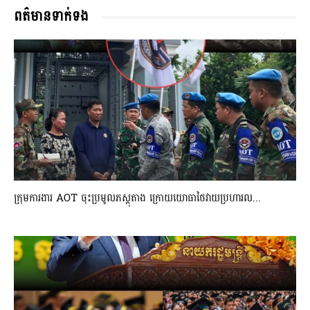
ពត៌មានទាក់ទង
ក្រុមការងារ AOT ចុះប្រមូលភស្តុតាង ក្រោយយោធាថៃវាយប្រហារល...