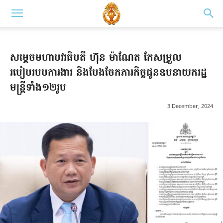
សម្តេចមហាបវរធិបតី ហ៊ុន ម៉ាណែត កែសម្រួល
របៀបរបបការងារ និងបែងចែកភារកិច្ចជូនឧបនាយករដ្ឋ
មន្ត្រីទាំង១២រូប
3 December, 2024