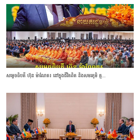
សម្តេចធិបតី ហ៊ុន ម៉ាណែត៖ នៅក្នុងជីវិតពិត និងសមរភូមិ គ្ម...