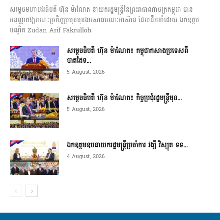
សម្តេចមហាបវរធិបតី ហ៊ុន ម៉ាណែត នាយករដ្ឋមន្ត្រីនៃព្រះរាជាណាចក្រកម្ពុជា បាន
អនុញ្ញាតឱ្យគណៈប្រតិភូប្រមុខមុខងារសាធារណៈអាស៊ាន ដែលដឹកនាំដោយ ឯកឧត្តម
បណ្ឌិត Zudan Arif Fakrulloh
សម្ដេចធិបតី ហ៊ុន ម៉ាណែត៖ កម្ពុជាកសាងប្រទេសពី
បាតដៃទ...
5 August, 2026
សម្ដេចធិបតី ហ៊ុន ម៉ាណែត៖ កិច្ចប្រជុំរដ្ឋមន្ត្រីមុខ...
5 August, 2026
ឯកឧត្តមឧបនាយករដ្ឋមន្ត្រីប្រចាំការ វង្សី វិស្សុត ទទ...
4 August, 2026