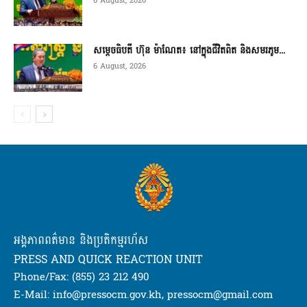
6 August, 2026
សម្តេចធិបតី ហ៊ុន ម៉ាណែត៖ នៅក្នុងជីវិតពិត និងសមរភូម...
6 August, 2026
អង្គភាពពត៌មាន និងប្រតិកម្មរហ័ស
PRESS AND QUICK REACTION UNIT
Phone/Fax: (855) 23 212 490
E-Mail: info@pressocm.gov.kh, pressocm@gmail.com