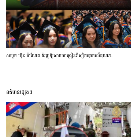
សម្តេច ហ៊ុន ម៉ាណែត ជំរុញឱ្យសាលាបង្រៀននិស្សិតផ្តោតលើគុណភ...
ពត៌មានផ្សេងៗ