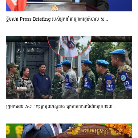
ខ្លឹមសារ Press Briefing របស់អ្នកនាំពាក្យរាជរដ្ឋាភិបាល ស...
ក្រុមការងារ AOT ចុះប្រមូលភស្តុតាង ក្រោយយោធាថៃវាយប្រហារល...