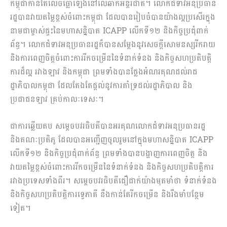
កម្ពុជាកាន់តែលេចធ្លោឡេីងនៅលើឆាកអន្តរជាតិ។ លោកជំទាវអនុប្រធាន
រដ្ឋបានវាយតម្លៃខ្ពស់ចំពោះកម្ពុជា ដែលបានរៀបចំបានយ៉ាងល្អប្រសើរក្នុង
នាមជាម្ចាស់ផ្ទះនៃមហាសន្និបាត ICAPP លេីកទី១២​ និងកិច្ចប្រជុំពាក់
ព័ន្ធ។ លោកជំទាវអនុប្រធានរដ្ឋក៏បានសម្ដែងនូវសេចក្តីសោមនស្សរីករាយ
និងការពេញចិត្តចំពោះការរីកចម្រើននៃទំនាក់ទំនង និងកិច្ចសហប្រតិបត្តិ
ការដ៏ល្អ រវាងឡាវ និងកម្ពុជា ព្រមទាំងបានថ្លែងអំណរគុណដល់រាជ
ដ្ឋាភិបាលកម្ពុជា ដែលតែងតែផ្ដល់នូវការគាំទ្រដល់រដ្ឋាភិបាល និង
ប្រជាជនឡាវ គ្រប់កាលៈទេសៈ។
ជាការឆ្លើយតប សម្ដេចបវរធិបតីបានអរគុណលោកជំទាវអនុប្រធានរដ្ឋ
និងគណៈប្រតិភូ ដែលបានអញ្ជើញចូលរួមនៅក្នុងមហាសន្និបាត ICAPP
លើកទី១២ និងកិច្ចប្រជុំពាក់ព័ន្ធ ព្រមទាំងបានបង្ហាញការពេញចិត្ត និង
វាយតម្លៃខ្ពស់ចំពោះការរីកចម្រើននៃទំនាក់ទំនង និងកិច្ចសហប្រតិបត្តិការ
រវាងប្រទេសទាំងពីរ។ សម្ដេចបវរធិបតីជឿជាក់យ៉ាងមុតមាំថា ទំនាក់ទំនង
និងកិច្ចសហប្រតិបត្តិការទ្វេភាគី នឹងកាន់តែរីកចម្រើន និងរឹងមាំបន្ថែម
ទៀត។