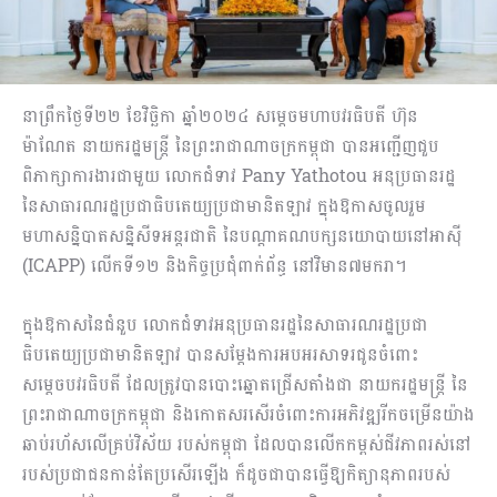
នាព្រឹកថ្ងៃទី២២ ខែវិច្ឆិកា ឆ្នាំ២០២៤ សម្តេចមហាបវរធិបតី ហ៊ុន
ម៉ាណែត នាយករដ្ឋមន្ត្រី នៃព្រះរាជាណាចក្រកម្ពុជា បានអញ្ជើញជួប
ពិភាក្សាការងារជាមួយ លោកជំទាវ Pany Yathotou អនុប្រធានរដ្ឋ
នៃសាធារណរដ្ឋប្រជាធិបតេយ្យប្រជាមានិតឡាវ ក្នុងឱកាសចូលរួម
មហាសន្និបាតសន្និសីទអន្តរជាតិ នៃបណ្តាគណបក្សនយោបាយនៅអាស៊ី
(ICAPP)​ លេីកទី១២​ និងកិច្ចប្រជុំពាក់ព័ន្ធ នៅវិមាន៧មករា។
ក្នុងឱកាសនៃជំនួប លោកជំទាវអនុប្រធានរដ្ឋនៃសាធារណរដ្ឋប្រជា
ធិបតេយ្យប្រជាមានិតឡាវ បានសម្តែងការអបអរសាទរជូនចំពោះ
សម្ដេចបវរធិបតី ដែលត្រូវបានបោះឆ្នោតជ្រើសតាំងជា នាយករដ្ឋមន្ត្រី នៃ
ព្រះរាជាណាចក្រកម្ពុជា និងកោតសរសើរចំពោះការអភិវឌ្ឍរីកចម្រើនយ៉ាង
ឆាប់រហ័សលើគ្រប់វិស័យ របស់កម្ពុជា ដែលបានលើកកម្ពស់ជីវភាពរស់នៅ
របស់ប្រជាជនកាន់តែប្រសើរឡើង ក៏ដូចជាបានធ្វេីឱ្យកិត្យានុភាពរបស់