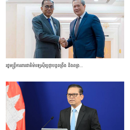
រដ្ឋមន្ត្រីការពារជាតិម៉ាឡេស៊ីប្ដេជ្ញាបន្តពង្រឹង និងពង្រ...