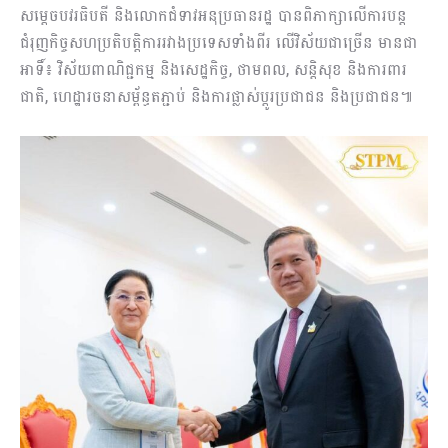
សម្ដេចបវរធិបតី និងលោកជំទាវអនុប្រធានរដ្ឋ បានពិភាក្សាលើការបន្ត
ជំរុញកិច្ចសហប្រតិបត្តិការរវាងប្រទេសទាំងពីរ លើវិស័យជាច្រើន មានជា
អាទិ៍៖ វិស័យពាណិជ្ជកម្ម និងសេដ្ឋកិច្ច, ថាមពល, សន្តិសុខ និងការពារ
ជាតិ, ហេដ្ឋារចនាសម្ព័ន្ធតភ្ជាប់ និងការផ្លាស់ប្ដូរប្រជាជន និងប្រជាជន៕