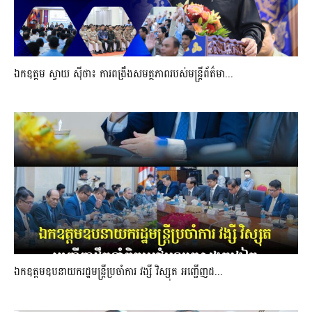
ឯកឧត្តម ស្វាយ ស៊ីថា៖ ការពង្រឹងសមត្ថភាពរបស់មន្ត្រីព័ត៌មា...
ឯកឧត្តមឧបនាយករដ្ឋមន្រ្តីប្រចាំការ វង្សី វិស្សុត អញ្ជើញដ...