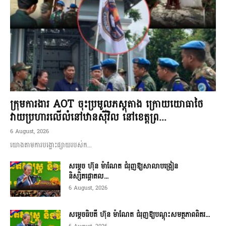
ក្រុមការងារ AOT ចុះប្រមូលភស្តុតាង ក្រោយយោធាថៃ
វាយប្រហារលើលំនៅឋានស៊ីវិល នៅខេត្តព្រ...
6 August, 2026
យោងតាមការបង្ហោះផ្សាយរបស់ក...
សម្តេច ហ៊ុន ម៉ាណែត ជំរុញឱ្យសាលាបង្រៀន
និស្សិតផ្តោតល...
6 August, 2026
សម្តេចធិបតី ហ៊ុន ម៉ាណែត ជំរុញឱ្យបណ្តុះសមត្ថភាពពិតរ...