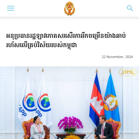
អនុប្រធានរដ្ឋឡាវកោតសរសើរការរីកចម្រើនយ៉ាងឆាប់
រហ័សលើគ្រប់វិស័យរបស់កម្ពុជា
22 November, 2024