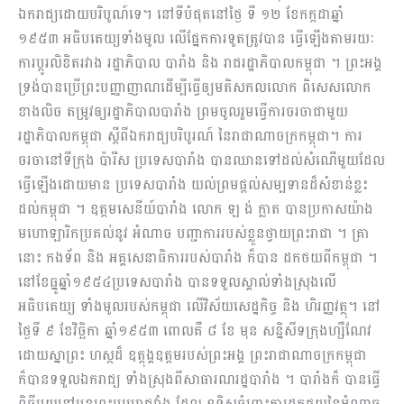
ឯករាជ្យដោយបរិបូណ៍ទេ។ នៅទីបំផុតនៅថ្ងៃ ទី ១២ ខែកក្កដាឆ្នាំ
១៩៥៣ អធិបតេយ្យទាំងមូល លើផ្នែកការទូតត្រូវបាន ធ្វើឡើងតាមរយៈ
ការប្តូរលិខិតរវាង រដ្ឋាភិបាល បារាំង និង រាជរដ្ឋាភិបាលកម្ពុជា ។ ព្រះអង្គ
ទ្រង់បានប្រើព្រះបញ្ញាញាណដើម្បីធ្វើឲ្យមតិសកលលោក ពិសេសលោក
ខាងលិច តម្រូវឲ្យរដ្ឋាភិបាលបារាំង ព្រមចូលរួមធ្វើការចរចាជាមួយ
រដ្ឋាភិបាលកម្ពុជា ស្ដីពីឯករាជ្យបរិបូរណ៍ នៃរាជាណាចក្រកម្ពុជា។ ការ
ចរចានៅទីក្រុង ប៉ារីស ប្រទេសបារាំង បានឈានទៅដល់សំណើមួយដែល
ធ្វើឡើងដោយមាន ប្រទេសបារាំង យល់ព្រមផ្តល់សម្បទានដ៏សំខាន់ខ្លះ
ដល់កម្ពុជា ។ ឧត្តមសេនីយ៍បារាំង លោក ឡ ង់ ក្លាត បានប្រកាសយ៉ាង
មហោឡារិកប្រគល់នូវ អំណាច បញ្ជាការរបស់ខ្លួនថ្វាយព្រះរាជា ។ គ្រា
នោះ កងទ័ព និង អគ្គសេនាធិការរបស់បារាំង ក៏បាន ដកថយពីកម្ពុជា ។
នៅខែធ្នូឆ្នាំ១៩៥៤ប្រទេសបារាំង បានទទួលស្គាល់ទាំងស្រុងលើ
អធិបតេយ្យ ទាំងមូលរបស់កម្ពុជា លើវិស័យសេដ្ឋកិច្ច និង ហិរញ្ញវត្ថុ។ នៅ
ថ្ងៃទី ៩ ខែវិច្ឆិកា ឆ្នាំ១៩៥៣ ពោលគឺ ៨ ខែ មុន សន្និសីទក្រុងហ្សឺណែវ
ដោយស្នាព្រះ ហស្ថដ៏ ឧត្ដុង្គឧត្ដមរបស់ព្រះអង្គ ព្រះរាជាណាចក្រកម្ពុជា
ក៏បានទទួលឯករាជ្យ ទាំងស្រុងពីសាធារណរដ្ឋបារាំង ។ បារាំងក៏ បានធ្វើ
ពិធីមួយនៅមុខព្រះបរមរាជវាំង ដែល ឧទ្ធិសចំពោះការដកថយនៃអំណាច