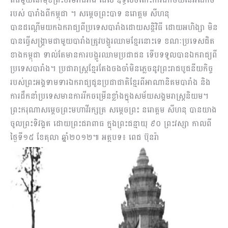
របស់ បារាំងពីកម្ពុជា ។ សម្តេចព្រះបាទ នរោត្តម សីហនុ
បានដណ្តើមយកឯករាជ្យពីប្រទេសបារាំងដោយសន្តិវិធី ដោយអហិង្សា មិន
បានធ្វើសង្រ្គាមជាមួយបារាំងត្រូវបង្ហូរឈាមខ្មែរនោះទេ ខណៈប្រទេសជិត
ខាងកម្ពុជា ទាល់តែមានការបង្ហូរឈាមប្រជាជន ទើបទទួលបានឯករាជ្យពី
ប្រទេសបារាំង។ ប្រជារាស្រ្តខ្មែរតែងចងចាំមិនភ្លេចនូវព្រះរាជបូជនីយកិច្ច
របស់ព្រះអង្គទាមទារឯករាជ្យជូនប្រជាជាតិខ្មែរពីអាណានិគមបារាំង និង
ការដឹកនាំប្រទេសមានការរីកចម្រើនខ្លាំងក្នុងសម័យសង្គមរាស្ត្រនិយម។
ព្រះករុណាសម្តេចព្រះមហាវីរក្សត្រ សម្តេចព្រះ នរោត្តម សីហនុ បានយាង
ចូលព្រះទិវង្គត ដោយព្រះជរាពាធ ក្នុងព្រះជន្មាយុ ៩០ ព្រះវស្សា កាលពី
ថ្ងៃទី១៥ ខែតុលា ឆ្នាំ២០១២៕ អត្ថបទ៖ ពេជ ប៊ុនរ៉ា