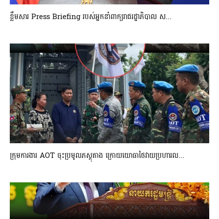
ខ្លឹមសារ Press Briefing របស់អ្នកនាំពាក្យរាជរដ្ឋាភិបាល ស...
ក្រុមការងារ AOT ចុះប្រមូលភស្តុតាង ក្រោយយោធាថៃវាយប្រហារល...