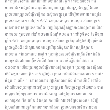
រំដោះប្រទេសជាតិ ពីអាណានិគមបារាំងជានិច្ច។ ដោយយល់ថា ការ
ទាមទារឯករាជ្យដោយអាវុធនឹងបណ្តាលឲ្យប្រជារាស្ត្ររងទុក្ខខ្លាំងពេក
ព្រះមហាក្សត្រចាប់ផ្តើមធ្វើការ តស៊ូតាមផ្លូវទូត ដើម្បីទាមទារឯករាជ្យនៃ
ប្រទេសកម្ពុជា។ នៅឆ្នាំ១៩៤៩ សម្តេចព្រះបាទ នរោត្តម សីហនុ ទ្រង់
បានទាមទារឲ្យប្រទេសបារាំង បញ្ឈប់នូវសន្ធិសញ្ញាអាណាព្យាបាល ដែល
បានចុះហត្ថលេខានៅឆ្នាំ១៨៦៣ និងឆ្នាំ១៨៨៤។ នៅថ្ងៃទី១៥ ខែមិថុនា
ឆ្នាំ១៩៥២ សម្តេចព្រះបាទ នរោត្តម សីហនុ ទ្រង់បានថ្លែងជាឱឡារិកថា
ព្រះអង្គនឹងខិតខំស្វែងរកឯករាជ្យបរិបូរណ៍ជូនជាតិមាតុភូមិឲ្យបាន
ដាច់ខាត ក្នុងរយៈពេល ៣ឆ្នាំ។ ព្រះអង្គបានចាប់ផ្តើមពង្រីកទ័ពផងនិង
ការទូតផងដោយពង្រីកទ័ពពីជាង៣ ០០០នាក់ឡើងដល់ជាង៣០
០០០នាក់ ហើយព្រះអង្គចាប់ផ្តើមយាងធ្វើការទូត។ ព្រះអង្គ បានផ្ញើសារ
លិខិតជូន លោក វ៉ាំង សង់ អូរីយ៉ូល ប្រធានាធិបតីនៃសាធារណរដ្ឋ បារាំង
ចំនួន ៣ លើក ។ នៅពេលនោះ រដ្ឋាភិបាលបារាំង ពុំបានអើពើ ទៅនឹង
សំណើរបស់ព្រះអង្គនោះឡើយ ព្រះអង្គទ្រង់ ក៏សម្រេចព្រះទ័យយាង ចាក
ចេញទៅធ្វើយុទ្ធនាការទាមទារឯករាជ្យ នៅក្នុងប្រទេសកាណាដា
សហរដ្ឋអាមេរិក ជប៉ុន និងចុងក្រោយគឺយាងទៅទីក្រុងបាងកក ដើម្បី
ស្រែកអំពាវនាវឲ្យពិភពលោកបានដឹងថា ប្រទេសកម្ពុជាមិនទាន់បាន