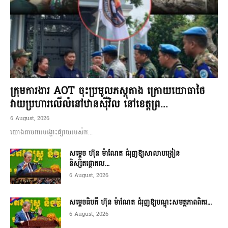
ក្រុមការងារ AOT ចុះប្រមូលភស្តុតាង ក្រោយយោធាថៃ
វាយប្រហារលើលំនៅឋានស៊ីវិល នៅខេត្តព្រ...
6 August, 2026
យោងតាមការបង្ហោះផ្សាយរបស់ក...
សម្តេច ហ៊ុន ម៉ាណែត ជំរុញឱ្យសាលាបង្រៀន
និស្សិតផ្តោតល...
6 August, 2026
សម្តេចធិបតី ហ៊ុន ម៉ាណែត ជំរុញឱ្យបណ្តុះសមត្ថភាពពិតរ...
6 August, 2026