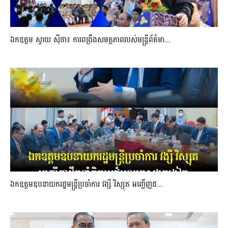
ឯកឧត្តម ស្វាយ ស៊ីថា៖ ការពង្រឹងសមត្ថភាពរបស់មន្ត្រីព័ត៌មា...
ឯកឧត្តមឧបនាយករដ្ឋមន្រ្តីប្រចាំការ វង្សី វិស្សុត អញ្ជើញដ...