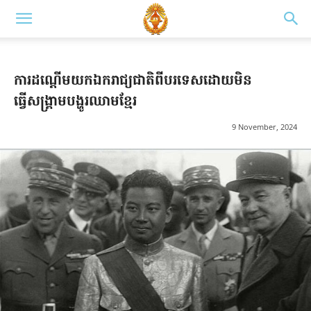
ការដណ្តើមយកឯករាជ្យជាតិពីបរទេសដោយមិន
ធ្វើសង្រ្គាមបង្ហូរឈាមខ្មែរ
9 November, 2024