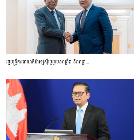
រដ្ឋមន្ត្រីការពារជាតិម៉ាឡេស៊ីប្ដេជ្ញាបន្តពង្រឹង និងពង្រ...