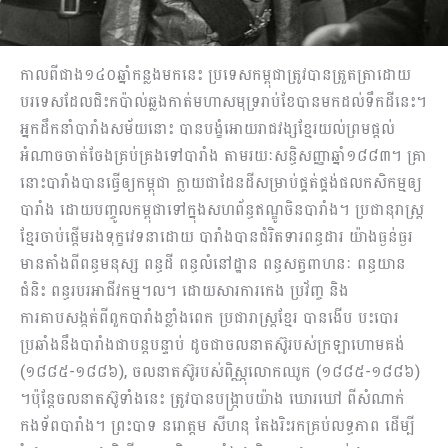
កាលពីជាង១៤០ឆ្នាំកន្លងមកនេះ ប្រទេសកម្ពុជាត្រូវបានត្រួតត្រាដោយ
បរទេសដែលជិះកប៉ាល់ឆ្លងកាត់មហាសមុទ្ររាប់ខែបានមកដល់ទឹកដីនេះ។
អ្នកដឹកនាំបារាំងសម័យនោះ បានបង្ខំអោយរាជវង្សខ្មែរយល់ព្រមផ្តល់
អំណាចចាត់ចែងគ្រប់គ្រងទៅបារាំង តាមរយៈសន្ធិសញ្ញាឆ្នាំ១៨៨៣។ គ្រា
នោះបារាំងបានធ្វើឲ្យកម្ពុជា ក្លាយជាដែនដីសម្រាប់ផ្គត់ផ្គង់ផលកសិកម្មឲ្យ
បារាំង ដោយបញ្ចូលកម្ពុជាទៅក្នុងសហព័ន្ធឥណ្ឌូចិនបារាំង។ ប្រជានុរាស្ត្រ
ខ្មែរចាប់ផ្តើមរងទុក្ខវេទនាដោយ បារាំងបានជំរិតទារពន្ធដារ យ៉ាងធ្ងន់ធ្ងរ
មានតាំងពីពន្ធមនុស្ស ពន្ធដី ពន្ធលំនៅដ្ឋាន ពន្ធសត្វពាហនៈ ពន្ធយាន
ជំនិះ ពន្ធរបរអាជីវកម្ម។ល។ ដោយសារការកេង ប្រវ័ញ្ច និង
ការគាបសង្កត់ពីពួកបារាំងខ្លាំងពេក ប្រជារាស្ត្រខ្មែរ បានងើប បះបោរ
ប្រឆាំងនឹងបារាំងជាបន្តបន្ទាប់ ដូចជាចលនាតស៊ូរបស់ក្រឡាហោមគង់
(១៨៨៥-១៨៨៦), ចលនាតស៊ូរបស់ពិស្ណុលោកឈូក (១៨៨៥-១៨៨៦)
។ប៉ុន្តែចលនាតស៊ូទាំងនេះ ត្រូវបានបង្ក្រាបយ៉ាង ឃោរឃៅ ពីសំណាក់
កងទ័ពបារាំង។ ព្រះបាទ នរោត្តម សីហនុ តែងរិះរកគ្រប់លទ្ធភាព ដើម្បី