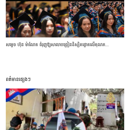
សម្តេច ហ៊ុន ម៉ាណែត ជំរុញឱ្យសាលាបង្រៀននិស្សិតផ្តោតលើគុណភ...
ពត៌មានផ្សេងៗ