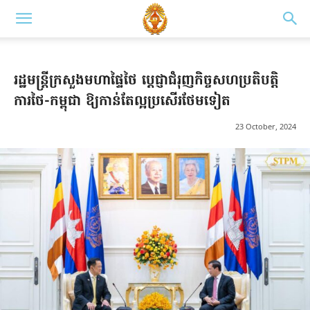
រដ្ឋមន្ត្រីក្រសួងមហាផ្ទៃថៃ ប្ដេជ្ញាជំរុញកិច្ចសហប្រតិបត្តិ
ការថៃ-កម្ពុជា ឱ្យកាន់តែល្អប្រសើរថែមទៀត
23 October, 2024