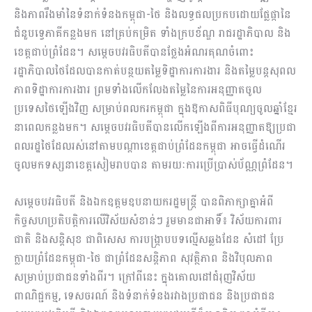
និងភាពរឹងមាំនៃទំនាក់ទំនងកម្ពុជា-ថៃ និងលទ្ធផលប្រកបដោយផ្លែផ្កានៃ
ជំនួបទ្វេភាគីកន្លងមក នៅគ្រប់កម្រិត ទាំងក្របខ័ណ្ឌ រាជរដ្ឋាភិបាល និង
ខេត្តជាប់ព្រំដែន។ សម្ដេចបវរធិបតីបានថ្លែងអំណរគុណចំពោះ
រដ្ឋាភិបាលថៃដែលបានកាត់បន្ថយតម្លៃទិដ្ឋាការការងារ និងតម្លៃបន្តសុពល
ភាពទិដ្ឋាការការងារ ព្រមទាំងលើកលែងតម្លៃនៃការអនុញ្ញាតចូល
ប្រទេសថៃឡើងវិញ សម្រាប់ពលករកម្ពុជា ក្នុងឱកាសពិធីបុណ្យចូលឆ្នាំខ្មែរ
នាពេលកន្លងមក។ សម្ដេចបវរធិបតីបានលើកឡើងពីការអនុញ្ញាតឱ្យប្រជា
ពលរដ្ឋថៃដែលរស់នៅតាមបណ្ដាខេត្តជាប់ព្រំដែនកម្ពុជា អាចធ្វើដំណើរ
ចូលមកទស្សនាខេត្តសៀមរាបបាន តាមរយៈការប្រើប្រាស់ប័ណ្ណព្រំដែន។
សម្ដេចបវរធិបតី និងឯកឧត្តមឧបនាយករដ្ឋមន្ត្រី បានពិភាក្សាគ្នាអំពី
កិច្ចសហប្រតិបត្តិការលើវិស័យសំខាន់ៗ រួមមានជាអាទិ៍៖ វិស័យការពារ
ជាតិ និងសន្ដិសុខ ជាពិសេស ការបង្ក្រាបបទល្មើសឆ្លងដែន សំដៅ ប្រែ
ក្លាយព្រំដែនកម្ពុជា-ថៃ ជាព្រំដែនសន្ដិភាព សុវត្ថិភាព និងវិបុលភាព
សម្រាប់ប្រជាជនទាំងពីរ។ ក្រៅពីនេះ ក្នុងគោលដៅជំរុញវិស័យ
ពាណិជ្ជកម្ម, ទេសចរណ៍ និងទំនាក់ទំនងរវាងប្រជាជន និងប្រជាជន