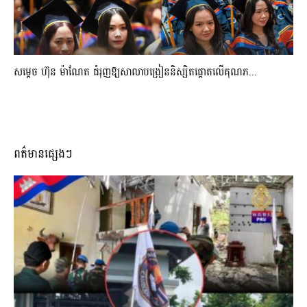
សម្តេច ហ៊ុន ម៉ាណែត ជំរុញឱ្យសាលាបង្រៀននិស្សិតផ្តោតលើគុណភ...
ពត៌មានផ្សេងៗ