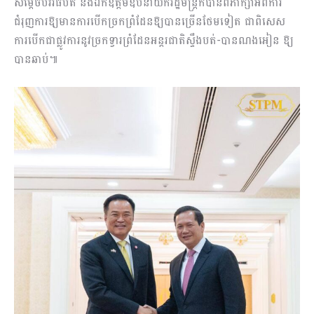
សម្ដេចបវរធិបតី និងឯកឧត្តមឧបនាយករដ្ឋមន្ត្រីក៏បានពិភាក្សាអំពីការ
ជំរុញការឱ្យមានការបើកច្រកព្រំដែនឱ្យបានច្រើនថែមទៀត ជាពិសេស
ការបើកជាផ្លូវការនូវច្រកទ្វារព្រំដែនអន្តរជាតិស្ទឹងបត់-បានណងអៀន ឱ្យ
បានឆាប់៕