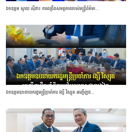
ឯកឧត្តម ស្វាយ ស៊ីថា៖ ការពង្រឹងសមត្ថភាពរបស់មន្ត្រីព័ត៌មា...
ឯកឧត្តមឧបនាយករដ្ឋមន្រ្តីប្រចាំការ វង្សី វិស្សុត អញ្ជើញដ...