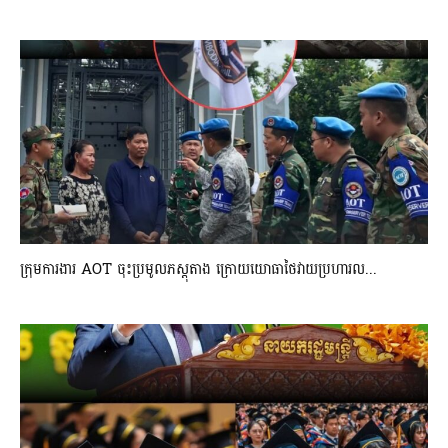
ក្រុមការងារ AOT ចុះប្រមូលភស្តុតាង ក្រោយយោធាថៃវាយប្រហារល...