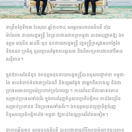
នាព្រឹកថ្ងៃទី២៣ ខែតុលា ឆ្នាំ២០២៤ សម្ដេចមហាបវរធិបតី ហ៊ុន
ម៉ាណែត នាយករដ្ឋមន្ត្រី នៃព្រះរាជាណាចក្រកម្ពុជា បានអនុញ្ញាតឱ្យ ឯក
ឧត្តម អនុធីន ឆានវីរ៉ៈគូន ឧបនាយករដ្ឋមន្ត្រី រដ្ឋមន្ត្រីក្រសួងមហាផ្ទៃថៃ
និងគណៈប្រតិភូ ចូលជួបសម្ដែងការគួរសម និងពិភាក្សាការងារនៅវិមាន
សន្ដិភាព។
ក្នុងឱកាសនៃជំនួប ឯកឧត្តមឧបនាយករដ្ឋមន្ត្រីបានគូសបញ្ជាក់ថា កម្ពុជា-
ថៃ មានទំនាក់ទំនងជាប្រពៃណី និងយូរអង្វែង ជាអ្នកជិតខាងល្អ និងជា
ប្រទេសមានវប្បធម៌ប្រហាក់ប្រហែលគ្នា។ ការណ៍នេះគឺជាមោទនភាព
សម្រាប់ប្រទេសទាំងពីរ ក្នុងការជំរុញកិច្ចសហប្រតិបត្តិការ កាន់តែច្រើន
សម្រាប់ប្រជាជន និងប្រទេសទាំងពីរ។ ឯកឧត្តមបានប្ដេជ្ញាចិត្តជំរុញ
កិច្ចសហប្រតិបត្តិការថៃ-កម្ពុជា ឱ្យកាន់តែល្អប្រសើរថែមទៀត។
ជាការឆ្លើយតប សម្ដេចបវរធិបតី បានបង្ហាញនូវក្ដីរីករាយចំពោះវឌ្ឍនភាព