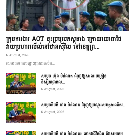
ក្រុមការងារ AOT ចុះប្រមូលភស្តុតាង ក្រោយយោធាថៃ
វាយប្រហារលើលំនៅឋានស៊ីវិល នៅខេត្តព្រ...
6 August, 2026
យោងតាមការបង្ហោះផ្សាយរបស់ក...
សម្តេច ហ៊ុន ម៉ាណែត ជំរុញឱ្យសាលាបង្រៀន
និស្សិតផ្តោតល...
6 August, 2026
សម្តេចធិបតី ហ៊ុន ម៉ាណែត ជំរុញឱ្យបណ្តុះសមត្ថភាពពិតរ...
6 August, 2026
សម្តេចធិបតី ហ៊ុន ម៉ាណែត៖ នៅក្នុងជីវិតពិត និងសមរភូម...