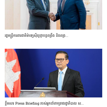
រដ្ឋមន្ត្រីការពារជាតិម៉ាឡេស៊ីប្ដេជ្ញាបន្តពង្រឹង និងពង្រ...
ខ្លឹមសារ Press Briefing របស់អ្នកនាំពាក្យរាជរដ្ឋាភិបាល ស...