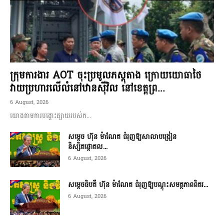
ក្រុមការងារ AOT ចុះប្រមូលភស្តុតាង ក្រោយយោធាថៃ
វាយប្រហារលើលំនៅឋានស៊ីវិល នៅខេត្តព្រ...
6 August, 2026
យោងតាមការបង្ហោះផ្សាយរបស់ក...
សម្តេច ហ៊ុន ម៉ាណែត ជំរុញឱ្យសាលាបង្រៀន
និស្សិតផ្តោតល...
6 August, 2026
សម្តេចធិបតី ហ៊ុន ម៉ាណែត ជំរុញឱ្យបណ្តុះសមត្ថភាពពិតរ...
6 August, 2026