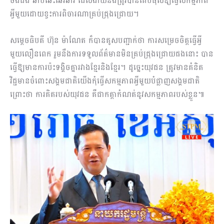
ចង់ដឹង ឆាប់ឆេះឆេវឆាវ ដែលងាយនឹងត្រូវបានគេបំផុសឱ្យធ្វើសកម្មភាព
អ្វីមួយដោយខ្វះការពិចារណាគ្រប់ជ្រុងជ្រោយ។
សម្តេចធិបតី ហ៊ុន ម៉ាណែត ក៏បានគូសបញ្ជាក់ថា ការសម្រេចចិត្តធ្វើអ្វី
មួយលឿនពេក រួមនឹងការទទួលព័ត៌មានមិនគ្រប់ជ្រុងជ្រោយផងនោះ បាន
ធ្វើឱ្យមានការប៉ះទង្គិចគ្នារវាងខ្មែរនិងខ្មែរ។ ដូច្នេះយុវជន ត្រូវមានគំនិត
វិជ្ជមានចំពោះសង្គមជាតិយើងកុំធ្វើសកម្មភាពអ្វីមួយបំផ្លាញសង្គមជាតិ
ព្រោះថា ការគិតរបស់យុវជន គឺជាកត្តាកំណត់នូវសកម្មភាពរបស់ខ្លួន៕