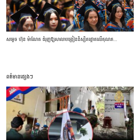
សម្តេច ហ៊ុន ម៉ាណែត ជំរុញឱ្យសាលាបង្រៀននិស្សិតផ្តោតលើគុណភ...
ពត៌មានផ្សេងៗ