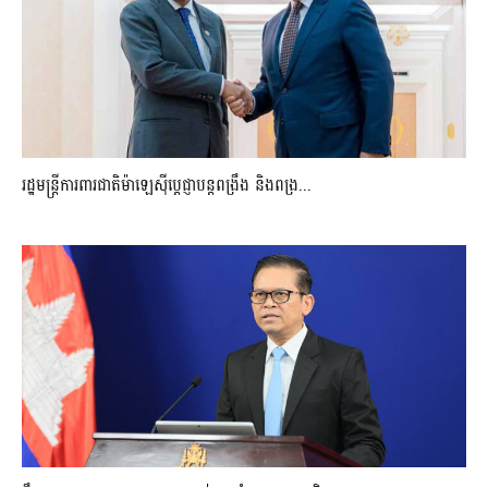
រដ្ឋមន្ត្រីការពារជាតិម៉ាឡេស៊ីប្ដេជ្ញាបន្តពង្រឹង និងពង្រ...