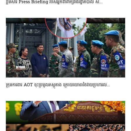
ខ្លឹមសារ Press Briefing របស់អ្នកនាំពាក្យរាជរដ្ឋាភិបាល ស...
ក្រុមការងារ AOT ចុះប្រមូលភស្តុតាង ក្រោយយោធាថៃវាយប្រហារល...