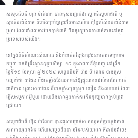
សម្តេចធិបតី ហ៊ុន ម៉ាណែត បានគូសបញ្ជាក់ថា ស្មារតីស្នេហាជាតិ ឬ
ស្មារតីជាតិនិយម គឺយើងគ្រប់គ្នាត្រូវតែមានហើយ ប៉ុន្តែបើសិនជាតិនិយម
ជ្រុល ដែលនាំដល់ការបែកបាក់ជាតិ មិនគួរឱ្យមានជាដាច់ខាតនៅក្នុង
ប្រទេសរបស់យើង។
នៅក្នុងពិធីសំណេះសំណាល និងបំពាក់កន្សែងយុវជនកាកបាទក្រហម
កម្ពុជា មកពីគ្រឹះស្ថានឧត្តមសិក្សា ២៥ ក្នុងរាជធានីភ្នំពេញ នៅព្រឹក
ថ្ងៃទី១៩ ខែតុលា ឆ្នាំ២០២៤ សម្តេចធិបតី ហ៊ុន ម៉ាណែត បានគូស
បញ្ជាក់ថា យុវជន គឺជាកម្លាំងដែលអាចនាំឱ្យផ្ទុះឈានដល់ការបែកបាក់
ជាតិបាន ព្រោះថាយុវជន គឺជាកម្លាំងមុតស្រួច លឿន និងឈាមរាវ ដែល
ធ្វើសកម្មភាពអ្វីមួយ ដោយមិនបានឆ្លងកាត់ការគិតគូរឱ្យបានគ្រប់ជ្រុង
ជ្រោយ។
សម្តេចធិបតី ហ៊ុន ម៉ាណែត បានគូសបញ្ជាក់ថា សម្តេចក៏ធ្លាប់ឆ្លងកាត់
ភាពជាយុវជនដែរ ហើយសម្តេចដឹងថា ចរិតរបស់យុវជន គឺឆាប់ចង់ចេះ