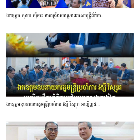
ឯកឧត្តម ស្វាយ ស៊ីថា៖ ការពង្រឹងសមត្ថភាពរបស់មន្ត្រីព័ត៌មា...
ឯកឧត្តមឧបនាយករដ្ឋមន្រ្តីប្រចាំការ វង្សី វិស្សុត អញ្ជើញដ...