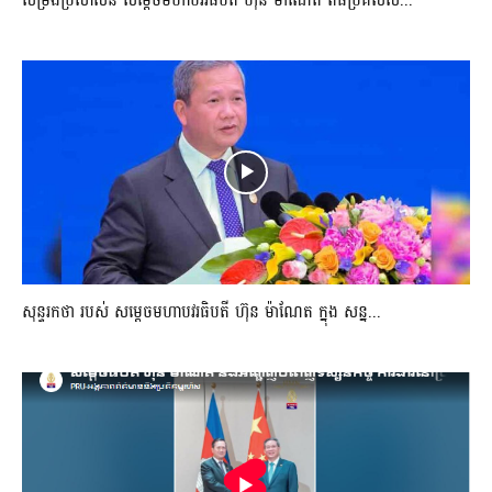
សម្រងប្រសាសន៍ សម្ដេចមហាបវរធិបតី ហ៊ុន ម៉ាណែត ពិធីប្រគល់ស...
សុន្ទរកថា របស់ សម្ដេចមហាបវរធិបតី ហ៊ុន ម៉ាណែត ក្នុង សន្ន...