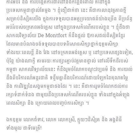
ការអប់រំ និង ការបង្កើតការងារនៅនឹងកន្លែងពោល ​គឺនៅក្នុង
ប្រទេសកម្ពុជា​ផ្ទាល់តែម្តង ។ ខ្ញុំ​ជឿជាក់ថា នេះ គឺជា​កាលានុវត្តភាពថ្មី
សម្រាប់​និស្សិតយើង ក្នុងការ​ទទួលបានអត្ថប្រយោជន៍​យ៉ាងច្រើន ពីប្រព័ន្ធ
អប់រំរបស់ចក្រភពអង់គ្លេស នៅក្នុងប្រទេសកំណើតរបស់ខ្លួន ។ ខ្ញុំដឹងថា
សាកលវិទ្យាល័យ De Montfort ក៏នឹងផ្តល់ ឱកាសដល់និស្សិតខ្មែរ
ដែលមានបំណងចង់​ទទួលបានបទពិសោធសិក្សាថ្នាក់ឧត្តមសិក្សា
ទាំងរយៈពេលខ្លី និង វែង នៅ​ចក្រភពអង់គ្លេស ឬ នៅប្រទេសផ្សេងទៀត,
ប៉ុន្តែ យ៉ាងណាក្តី តាមរយៈការផ្សារភ្ជាប់វត្តមាន​ផ្ទាល់ នៅលើទឹកដីរបស់
កម្ពុជា សាកលវិទ្យាល័យនេះ​ ក៏នឹងរួមចំណែក​បណ្តុះវប្បធម៌ និង​ ការយល់
ដឹង​ពី​បរិការណ៍​អន្តរជាតិ ទន្ទឹមគ្នានឹង​បរិការណ៍​ដោយឡែកនៃ​គុណតម្លៃ
និង ការវិវឌ្ឍនៃសង្គមកម្ពុជាផងដែរ ។ នេះ គឺជា​ការរួមចំណែក​ដល់​ការ​
រក្សា​ទំនាក់ទំនង ជាមួយ​នឹងប្រទេសកំណើត​របស់ខ្លួន ទាំងនៅក្នុងអំឡុង
ពេលសិក្សា និង ក្រោយ​ពេលបញ្ចប់ការសិក្សា​ ។​
ឯកឧត្តម លោកជំទាវ, លោក លោកស្រី, ក្មួយៗនិសិ្សត និង អង្គពិធី
ទាំងមូល ជាទីមេត្រី!