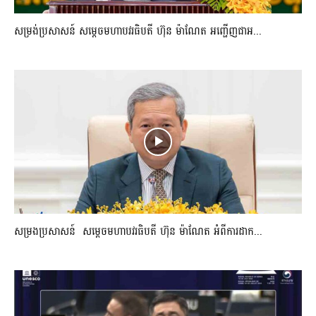
សម្រង់ប្រសាសន៍ សម្ដេចមហាបវរធិបតី ហ៊ុន ម៉ាណែត អញ្ជើញជាអ...
សម្រងប្រសាសន៍ សម្ដេចមហាបវរធិបតី ហ៊ុន ម៉ាណែត អំពីការដាក...