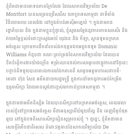
ខ្ញុំពិតជា​​មានមោទនភាពក្រៃលែង​ ដែល​សាកលវិទ្យាល័យ De
Montfort បានសម្រេចជ្រើសរើស យកប្រទេសកម្ពុជា ជាទីតាំង​
វិនិយោគរយៈពេលវែង ​នៅក្នុងតំបន់​អាស៊ីអាគ្នេយ៍ ។ ក្នុងនាមរាជ
រដ្ឋាភិបាល និង ក្នុងនាមខ្លួនខ្ញុំផ្ទាល់, ខ្ញុំសូមសម្តែងនូវការកោតសរសើរ និង
វាយតម្លៃខ្ពស់ចំពោះក្រសួងអប់រំ យុវជន និង កីឡា, ស្ថាន​ទូត​ចក្រភព
អង់គ្លេស ក្រោមការដឹកនាំរបស់ឯកឧត្តមឯកអគ្គរាជទូត Dominic
Williams ក៏ដូចជា គណៈគ្រប់គ្រងនៃសាកលវិទ្យាល័យ​ ដែលបាន
ខិតខំ​ធ្វើ​ការងារ​យ៉ាងច្រើន ទម្រំាឈានដល់​ការសម្ពោធជាផ្លូវការនៅថ្ងៃនេះ
បន្ទាប់ពីទទួល​បាន​គោលការណ៍ឯកភាព​ពី សម្តេចអគ្គមហាសេនាបតី-
តេជោ ហ៊ុន សែន អតីតនាយករដ្ឋមន្ត្រី ក្នុងការនាំមកនូវការអប់រំកម្រិត
ឧត្តមសិក្សា ដែល​មាន​ស្តង់ដារខ្ពស់មកកាន់​ប្រទេសកម្ពុជា ។​
ក្នុងនាម​ជាអតីតនិស្សិត ដែលបានសិក្សានៅចក្រភពអង់គ្លេស​​, ពេលវេលា
របស់ខ្ញុំនៅប្រទេសអង់គ្លេស គឺជាអនុស្សាវរីយ៍មួយដ៏ល្អ និង ពេញចិត្តបំផុត
មួយ​ នៅក្នុង​បទពិសោធសិក្សារៀនសូត្រ​របស់ខ្ញុំ​ ។ ដូច្នេះ, ខ្ញុំ​ពិតជាមាន
សេចក្តីរំភើប​ជាពិសេស ចំពោះវត្តមាន​នៃសាកលវិទ្យាល័យ De