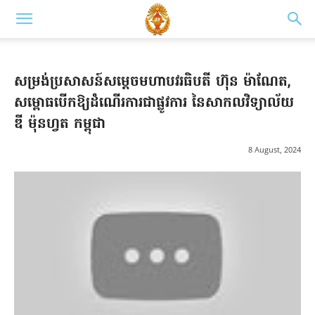
សម្រង់ប្រសាសន៍សម្តេច​មហា​បវរ​ធិបតី ហ៊ុន ម៉ាណែត,
សម្ពោធបើកឱ្យដំណើរការជាផ្លូវការ នៃសាកលវិទ្យាល័យ
ឌី ម៉ុនហ្វត កម្ពុជា
8 August, 2024