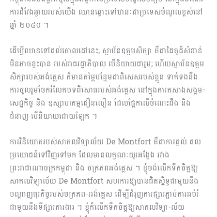
ការដ៏​វែងឆ្ងាយរបស់យើង​ ឈាន​ឆ្ពោះទៅ​ឋានៈ​ជាប្រទេសចំណូលខ្ពស់នៅ
ឆ្នាំ ២០៥០​​ ។​
ដើម្បីឈានទៅដល់គោលដៅនេះ, ស្ថាប័នឧត្តមសិក្សា គឺជាដៃគូដ៏សំខាន់​
មិន​អាចខ្វះបាន របស់រាជរដ្ឋាភិបាល បើ​និយាយជារួម; ហើយ​ស្ថាប័នឧត្តម
សិក្សារបស់អង់គ្លេស ក៏មាន​តម្លៃបន្ថែមជាពិសេស​របស់ខ្លួន ទាក់ទងនឹង​
ការ​ចូលរួម​ចែករំលែកបទពិសោធ​របស់អង់គ្លេស នៅក្នុងការកសាងសង្គម-
សេដ្ឋកិច្ច និង ឧស្សាហកម្មជឿនលឿន ដែល​ផ្អែកលើចំណេះដឹង និង
ជំនាញ បើនិយាយដោយឡែក ។​
ការវិនិយោគរបស់សាកលវិទ្យាល័យ De Montfort គឺជា​ការ​ផ្តល់ ផល
ប្រយោជន៍ទៅវិញទៅមក ដែល​មានលក្ខណៈយូរអង្វែង រវាង​
ព្រះរាជាណាចក្រ​កម្ពុជា និង ចក្រ​ភពអង់គ្លេស​​ ។ ខ្ញុំ​ចង់លើកទឹកចិត្ត​ឱ្យ​
សាកលវិទ្យាល័យ De Montfort សហការឱ្យ​បានជិតស្និទ្ធ​ជាមួយនឹង
បណ្តាញ​ធុរកិច្ច​របស់​ចក្រភព-អង់គ្លេស ដើម្បីជំរុញ​ការ​ផ្សារភ្ជាប់​ការអប់រំ
ជាមួយនឹងទីផ្សារការងារ ។ ខ្ញុំ​ក៏លើក​ទឹកចិត្តឱ្យសាកលវិទ្យា-ល័យ