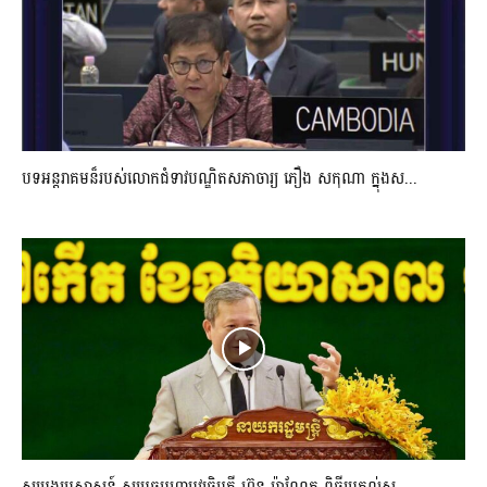
បទអន្តរាគមន៏របស់លោកជំទាវបណ្ឌិតសភាចារ្យ ភឿង សកុណា ក្នុងស...