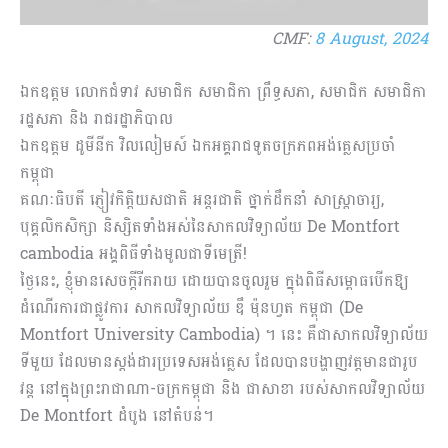
CMF:
8 August, 2024
ឯកឧត្តម លោកជំទាវ សមាជិក សមាជិកា ព្រឹទ្ធសភា, សមាជិក សមាជិកា
រដ្ឋសភា និង រាជរដ្ឋាភិបាល
ឯកឧត្តម ដូមីនីក វិលលៀមស៍ ឯកអគ្គរាជទូតចក្រភពអង់គ្លេសប្រចាំ
កម្ពុជា​
គណៈធិបតី ភ្ញៀវកិត្តិយសជាតិ អន្តរជាតិ ថ្នាក់ដឹកនាំ សាស្រ្តាចារ្យ,
បុគ្គលិកសិក្សា ​​និស្សិតទាំងអស់នៃសាកលវិទ្យាល័យ De Montfort
cambodia​ អង្គពិធីទាំងមូលជាទីមេត្រី!
ថ្ងៃនេះ, ខ្ញុំមានសេចក្តីរីករាយ ដោយបានចូលរួម ក្នុងពិធីសម្ពោធបើកឱ្យ
ដំណើរការជាផ្លូវការ សាកលវិទ្យាល័យ ឌឹ ម៉ុនហ្វត កម្ពុជា (De
Montfort University Cambodia) ។ នេះ គឺ​ជាសាកលវិទ្យាល័យ
ទីមួយ ដែលមានស្តង់ដារប្រទេសអង់គ្លេស ដែល​បាន​បង្ហាញ​វត្តមាន​ជារូប
វន្ត នៅក្នុងព្រះរាជាណា-ចក្រកម្ពុជា និង ជាសាខា ​របស់សាកលវិទ្យាល័យ​
De Montfort ដំបូង​ នៅតំបន់។