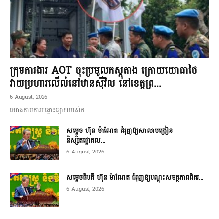
ក្រុមការងារ AOT ចុះប្រមូលភស្តុតាង ក្រោយយោធាថៃ
វាយប្រហារលើលំនៅឋានស៊ីវិល នៅខេត្តព្រ...
6 August, 2026
យោងតាមការបង្ហោះផ្សាយរបស់ក...
សម្តេច ហ៊ុន ម៉ាណែត ជំរុញឱ្យសាលាបង្រៀន
និស្សិតផ្តោតល...
6 August, 2026
សម្តេចធិបតី ហ៊ុន ម៉ាណែត ជំរុញឱ្យបណ្តុះសមត្ថភាពពិតរ...
6 August, 2026