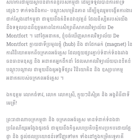
សហការជាមួយ​ស្ថាប័នពាក់ព័ន្ធរបស់កម្ពុជា ដើម្បីទទួល​បាន​ការគាំទ្រ
ផ្សេងៗ ទាក់ទងនឹង​ការ- ​បណ្តុះសហគ្រិនភាព ដើម្បី​ចូលរួម​បង្កើតការងារ​
ជាក់ស្តែងនៅកម្ពុជា ជាមួយ​នឹង​គំនិតនវានុវត្តន៍ ដែលនិស្សិតរបស់យើង​
នឹងទទួលបាន​ពីឧត្តមភាព​នៃការសិក្សាពីសាកលវិទ្យាល័យ De
Montfort ។ នៅថ្ងៃអនាគត, ខ្ញុំចង់ឃើញ​សាកលវិទ្យាល័យ De
Montfort ក្លាយជា​ទីប្រមូលផ្តុំ​ (hub) និង ជាដែកឆក់ (magnet) នៃ
ការ​វិនិយោគមកពី​ចក្រភពអង់គ្លេស​ ដែល​ជួយ​ផ្សារភ្ជាប់ទំនាក់ទំនងរវាង​
ធនធានមនុស្ស​ និង អនាគត​អ្នកដឹកនាំ​ ដែលសាកលវិទ្យាល័យ​បាន​ខិតខំ
បណ្តុះបណ្តាល ជាមួយនឹង​តួអង្គ​ទីផ្សារ វិនិយោគិន និង ឧស្សាហកម្ម​
អនាគតរបស់​ចក្រភពអង់គ្លេស​ ។
ឯកឧត្តម លោកជំទាវ, លោក លោកស្រី, ក្មួយៗនិសិ្សត និង អង្គពិធីជាទី
មេត្រី!
ព្រះរាជាណាចក្រកម្ពុជា និង ចក្រ​ភព​អង់គ្លេស មានទំនាក់ទំនងជា​
ប្រពៃណីយូរអង្វែងផូរផង់ ជាមួយនឹង​កិច្ចសហប្រតិបត្តិការ​ប្រកបដោយ​ផ្លែ
ផ្កា និង ផ្តល់ផលប្រយោជន៍ទៅវិញទៅមក ទាំងនៅ​ក្នុងកម្រិតទ្វេភាគី