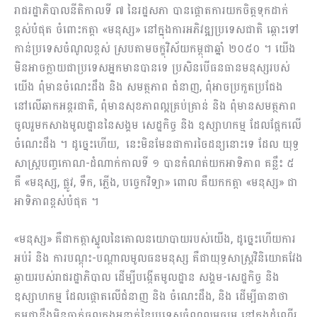
រាជរដ្ឋាភិបាល​នីតិកាលទី ៧ នៃរដ្ឋសភា បាន​ផ្តោត​ការយកចិត្ត​ទុកដាក់​
ខ្ពស់បំផុត ចំពោះកត្តា «មនុស្ស» នៅ​ក្នុងការអភិវឌ្ឍប្រទេសជាតិ ឆ្ពោះទៅ
កាន់ប្រទេសចំណូលខ្ពស់ ស្របតាម​​ចក្ខុវិស័យកម្ពុជាឆ្នាំ ២០៥០ ​។ យើង​
មិន​អាច​ក្លាយជាប្រទេសអ្នកមាន​បានទេ ប្រសិន​បើ​ធនធានមនុស្សរបស់
យើង ពុំ​មាន​ចំណេះដឹង និង សមត្ថភាព ជំនាញ​, ពុំ​អាចប្រកួតប្រជែង
នៅលើ​ឆាកអន្តរជាតិ, ពុំ​មានសុខភាពល្អគ្រប់គ្រាន់​ និង ពុំ​មានសមត្ថភាព
ចូលរួម​កសាង​មូលដ្ឋាន​នៃសង្គម សេដ្ឋកិច្ច និង ឧស្សាហកម្ម ដែល​ផ្អែកលើ
ចំណេះដឹង ។ ដូច្នេះ​ហើយ, ​ នេះមិនមែនជាការចៃដន្យនោះទេ ​ដែល​ យុទ្ធ
សាស្ត្របញ្ចកោណ-ដំណាក់កាលទី ១ បានកំណត់យកអាទិភាព គន្លឹះ ៥
គឺ «មនុស្ស, ផ្លូវ, ទឹក, ភ្លើង, បច្ចេកវិទ្យា» ពោល គឺយកកត្តា «មនុស្ស» ជា
អាទិភាព​ខ្ពស់បំផុត ។
«មនុស្ស» គឺជាកត្តាស្នូល​នៃគោលនយោបាយរបស់យើង, ដូច្នេះ​ហើយ​ការ
អប់រំ និង ការ​បណ្តុះ-បណ្តាល​មូលធនមនុស្ស គឺជា​យុទ្ធសាស្ត្រ​វិនិយោគវែង
ឆ្ងាយរបស់​រាជរដ្ឋាភិបាល ដើម្បីបង្កើតមូលដ្ឋាន ​សង្គម-សេដ្ឋកិច្ច និង
ឧស្សាហកម្ម ដែល​ផ្តោត​លើ​ជំនាញ និង ចំណេះដឹង, និង ដើម្បីធានា​ថា
កម្ពុជា​នឹង​មិន​ធ្លាក់ចូលក្នុង​អន្ទាក់នៃប្រទេសចំណូលមធ្យម នៅក្នុងដំណើរ