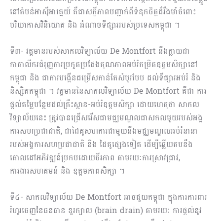
នៅ​តំបន់អាស៊ីអាគ្នេយ៍ គឺជាសក្ខីភាពបញ្ជាក់ពី​ទំនុកចិត្តដ៏រឹងមាំ​ចំពោះ​
បរិយាកាសវិនិយោគ​ និង អំណាចទីផ្សាររបស់​ប្រទេសកម្ពុជា ។
ទី៣- វត្តមាន​របស់សាកលវិទ្យាល័យ​ De Montfort នឹង​ក្លាយ​ជា​
កាតាលីករ​ជំរុញ​ការប្រកួតប្រជែង​គុណភាពអប់រំកម្រិត​ឧត្តមសិក្សានៅ
កម្ពុជា និង ជា​ការបង្កើន​ជម្រើស​កាន់តែសំបូរបែប ដល់ទីផ្សារអប់រំ​ និង
និស្សិតកម្ពុជា ។ វត្តមាន​នៃ​សាកលវិទ្យាល័យ De Montfort គឺជា​ ការ​
ផ្តល់​តម្លៃបន្ថែមដល់គ្រឹះស្ថាន-អប់រំឧត្តមសិក្សា ដោយហេតុថា សាកល
វិទ្យាល័យនេះ​ ត្រូវ​បានជ្រើសរើសជាមជ្ឈមណ្ឌលជាសកលមួយ​របស់អង្គ
ការសហប្រជាជាតិ, ជា​ដៃគូ​សហការ​ជាមួយ​នឹង​មជ្ឈមណ្ឌលអប់រំនានា​
របស់អង្គការសហប្រជាជាតិ និង ដៃគូផ្សេងទៀត ដើម្បីឆ្លើយតបនឹង
គោលដៅអភិវឌ្ឍន៍ប្រកបដោយចីរភាព តាមរយៈការស្រាវជ្រាវ,
ការងារសហគមន៍ និង ឧត្តមភាពសិក្សា ។
ទី៤- សាកលវិទ្យាល័យ De Montfort អាចជួយកម្ពុជា ក្នុងការ​ការពារ
រំហូរចេញ​នៃ​ធនធាន ខួរក្បាល​ (brain drain) តាមរយៈ​ ការ​ផ្តល់នូវ