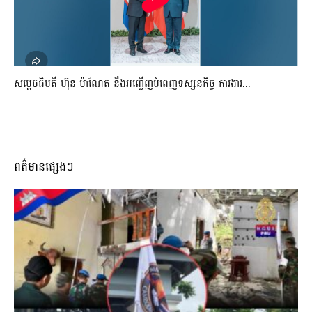
សម្តេចធិបតី ហ៊ុន ម៉ាណែត នឹងអញ្ជើញបំពេញទស្សនកិច្ច ការងារ...
ពត៌មានផ្សេងៗ