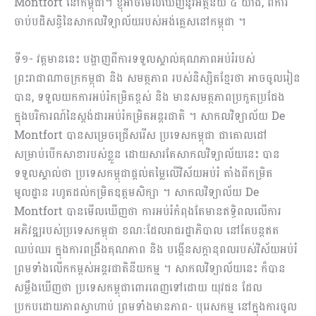
Montfort នៅកម្ពុជា។ ​ខ្ញុំអាចមើលឃើញ​នូវអត្ថន័យ ៤​ យ៉ាង, ពីការ
ចាប់បដិសន្ធិ​នៃសាកលវិទ្យាល័យរបស់អង់គ្លេសនៅកម្ពុជា ។
ទី១- វត្តមាននេះ បង្ហាញពីការទទួលស្គាល់គុណភាពអប់រំរបស់
ព្រះរាជាណាចក្រកម្ពុជា និង សមត្ថភាព របស់​និស្សិតខ្មែរថា ​អាចចូលរៀន
បាន,​ ​ទទួលយក​ការអប់រំកម្រិតខ្ពស់​ និង មានសមត្ថភាពប្រកួតប្រជែង
ក្នុងបរិការណ៍នៃ​ស្តង់ដារអប់រំ​កម្រិត​​អន្តរជាតិ ។ សាកលវិទ្យាល័យ De
Montfort បានសម្រេចជ្រើសរើស ប្រទេសកម្ពុជា ជាគោលដៅ
សម្រាប់បើកសាខារបស់ខ្លួន ដោយ​សារតែសាកលវិទ្យាល័យនេះ បាន
ទទួលស្គាល់ថា ប្រទេសកម្ពុជាផ្តល់តម្លៃលើវិស័យ​អប់រំ តាំងពីកម្រិត​
មូលដ្ឋាន រហូតដល់កម្រិត​ឧត្តមសិក្សា ។ សាកលវិទ្យាល័យ De
Montfort បានមើលឃើញថា ការអប់រំកំពុងតែមានឥទ្ធិពលលើការ
អភិវឌ្ឍរបស់ប្រទេសកម្ពុជា ខណៈដែលរាជរដ្ឋាភិបាល នៅតែបន្តឥត
ឈប់ឈរ ក្នុងការពង្រឹងគុណភាព និង បង្កើនសក្តានុពលរបស់វិស័យអប់រំ
ព្រមទាំងលើកកម្ពស់អន្តរជាតិនីយ​​កម្ម ។ សាកលវិទ្យាល័យនេះ ក៏បាន
សម្លឹងឃើញថា ប្រទេសកម្ពុជាពោរពេញទៅដោយ យុវជន ដែល
ប្រកបដោយភាពស្វាហាប់ ព្រមទាំងមានភាព- បុរេសកម្ម នៅក្នុង​ការចូល