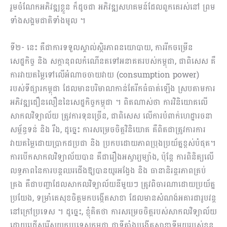
រួមចំណែកអភិវឌ្ឍខ្លួន ក៏ដូចជា អភិវឌ្ឍ​សហគមន៍ដែលពួកគេរស់នៅ ព្រម
ទាំងសង្គមជាតិទាំងមូល ។
ទី២- នេះ ​គឺជា​ការ​ទទួលស្គាល់​ស្ថិរភាពនយោបាយ, ការ​រីកចម្រើន​
សេដ្ឋកិច្ច និង សក្តានុពល​កំណើនតទៅអនាគតរបស់កម្ពុជា​, ជាពិសេស​​ គឺ
ការវាយតម្លៃទៅលើ​អំណាច​​ចាយវាយ​ (consumption power)
របស់ទីផ្សារ​​កម្ពុជា ដែល​មាន​បរិមាណ​កាន់តែរីកធំធាត់ឡើង​ ស្របតាម​ការ
អភិវឌ្ឍជឿនលឿន​នៃសេដ្ឋកិច្ចកម្ពុជា ។ ពិតណាស់ថា ការវិនិយោគលើ
សាកលវិទ្យាល័យ ត្រូវការទុនច្រើន, ជាពិសេស​ លើ​ការបំពាក់ហេដ្ឋារចនា
សម្ព័ន្ធទន់ និង រឹង, ដូច្នេះ ការសម្រេចចិត្តវិនិយោគ គឺពិតជាត្រូវការការ
វាយតម្លៃ​ដោយ​ប្រាកដប្រជា និង ប្រកបដោយ​​ភាពប្រុងប្រយ័ត្នខ្ពស់បំផុត។
ការបើកសាកលវិទ្យាល័យបាន គឺជារឿងអស្ចារ្យម្យ៉ាង, ប៉ុន្តែ ការពិនិត្យ​លើ​
លទ្ធភាព​នៃ​ការ​បន្តឈរជើងឱ្យ​បាន​យូរអង្វែង និង ធានានិរន្តរភាព​គ្រប់
គ្រង គឺជាបញ្ហា​ដែល​សាកលវិទ្យាល័យនីមួយៗ ត្រូវពិចារណា​ដោយ​ប្រយ័ត្ន
ប្រយែង, ទម្រាំគេសុខចិត្ត​មក​បង្កើត​​សាខា ដែល​មានសំណង់អគារជារូបវន្ត
នៅក្រៅប្រទេស ។ ដូច្នេះ, ខ្ញុំ​គិតថា ការសម្រេច​ចិត្ត​របស់សាកលវិទ្យាល័យ
ដោយជ្រើសរើសយក​ប្រទេសកម្ពុជា ជាទីតាំង​បង្កើតសាខាទីមួយ​របស់ខ្លួន​