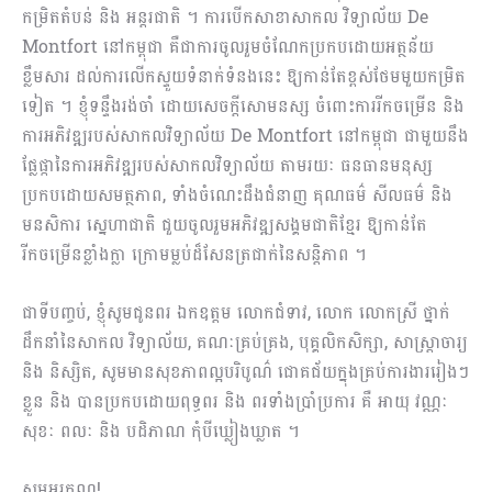
កម្រិតតំបន់ និង អន្តរជាតិ ។​ ការបើកសាខាសាកល វិទ្យាល័យ De
Montfort នៅកម្ពុជា គឺ​ជា​ការ​​ចូល​រួមចំណែក​ប្រកបដោយ​អត្ថន័យ
ខ្លឹមសារ ដល់​ការ​លើកស្ទួយ​ទំនាក់ទំនងនេះ ឱ្យ​កាន់តែ​ខ្ពស់ថែម​មួយ​​កម្រិត​
ទៀត ។ ខ្ញុំទន្ទឹងរង់ចាំ ដោយសេច​ក្តីសោមនស្ស​ ចំពោះ​ការរីកចម្រើន និង
ការអភិវឌ្ឍរបស់សាកលវិទ្យាល័យ De Montfort នៅកម្ពុជា ជាមួយនឹង​
ផ្លែផ្កានៃការអភិវឌ្ឍរបស់សាកលវិទ្យាល័យ តាមរយៈ​ ធនធានមនុស្ស​
ប្រកបដោយ​សមត្ថភាព, ទាំងចំណេះដឹងជំនាញ​ គុណធម៌ សីលធម៌ និង
មនសិការ សេ្នហាជាតិ ជួយ​ចូលរួម​អភិវឌ្ឍសង្គមជាតិខ្មែរ ឱ្យកាន់តែ
រីកចម្រើនខ្លាំងក្លា ក្រោមម្លប់ដ៏សែនត្រជាក់នៃសន្តិភាព ។
ជាទីបញ្ចប់, ខ្ញុំសូមជូនពរ ឯកឧត្តម លោកជំទាវ, លោក លោកស្រី ថ្នាក់
ដឹកនាំនៃសាកល វិទ្យាល័យ, គណៈ​គ្រប់​គ្រង, បុគ្គលិកសិក្សា, សាស្ត្រាចារ្យ
និង និស្សិត, សូមមានសុខភាពល្អបរិបូណ៌ ជោគជ័យក្នុងគ្រប់ការងាររៀងៗ
ខ្លួន និង បានប្រកបដោយពុទ្ធពរ និង ពរទាំងប្រាំប្រការ គឺ អាយុ វណ្ណៈ
សុខៈ ពលៈ និង បដិភាណ កុំបីឃ្លៀងឃ្លាត ។
សូមអរគុណ!