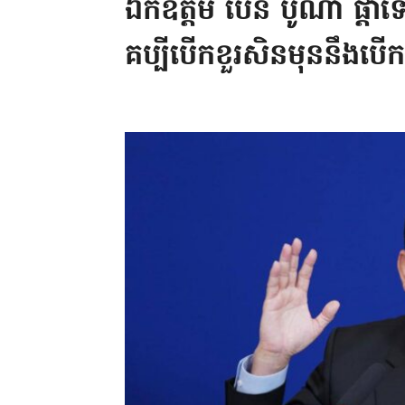
ឯកឧត្តម ប៉ែន បូណា ផ្តាំទៅ
គប្បីបើកខួរសិនមុននឹងបើកម