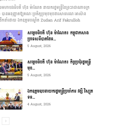
េចមហាបវរធិបតី ហ៊ុន ម៉ាណែត នាយករដ្ឋមន្ត្រីនៃព្រះរាជាណាចក្រ
ុជា បានអនុញ្ញាតឱ្យគណៈប្រតិភូប្រមុខមុខងារសាធារណៈអាស៊ាន
ឹកនាំដោយ ឯកឧត្តមបណ្ឌិត Zudan Arif Fakrulloh
សម្ដេចធិបតី ហ៊ុន ម៉ាណែត៖ កម្ពុជាកសាង
ប្រទេសពីបាតដៃទ...
5 August, 2026
សម្ដេចធិបតី ហ៊ុន ម៉ាណែត៖ កិច្ចប្រជុំរដ្ឋមន្ត្រី
មុខ...
5 August, 2026
ឯកឧត្តមឧបនាយករដ្ឋមន្ត្រីប្រចាំការ វង្សី វិស្សុត
ទទ...
4 August, 2026