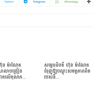
Twitter
Telegram
WhatsApp
ហ៊ុន ម៉ាណែត
សម្តេចធិបតី ហ៊ុន ម៉ាណែត
យសាលាបង្រៀន
ជំរុញឱ្យបណ្តុះសមត្ថភាពពិត
ផ្តោតលើគុណភ...
របស់និ...