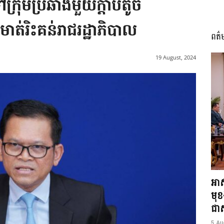
ក្រុមប្រឆាំងមួយក្តាប់តូច
ាត់រិះគន់រាជរដ្ឋាភិបាល
ពត៌
I
19 August, 2024
អង្គ
ភាព​
អាស
មុ
ជាស្
5 Au