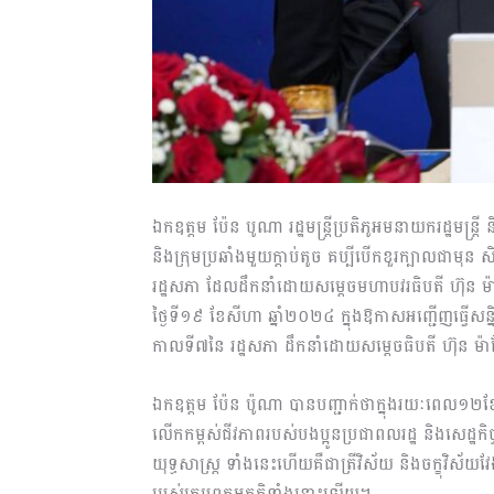
ឯកឧត្តម ប៉ែន បូណា រដ្ឋមន្រ្តីប្រតិភូអមនាយករដ្ឋមន្រ្តី 
និងក្រុមប្រឆាំងមួយក្តាប់តូច គប្បីបើកខួរក្បាលជាមុន
រដ្ឋសភា ដែលដឹកនាំដោយសម្តេចមហាបវរធិបតី ហ៊ុន ម៉ាណ
ថ្ងៃទី១៩ ខែសីហា ឆ្នាំ២០២៤ ក្នុងឱកាសអញ្ជើញធ្វើសន្ន
កាលទី៧នៃ រដ្ឋសភា ដឹកនាំដោយសម្តេចធិបតី ហ៊ុន ម
ឯកឧត្តម ប៉ែន ប៉ូណា បានបញ្ជាក់ថាក្នុងរយៈពេល១២ខែម
លើកកម្ពស់ជីវភាពរបស់បងប្អូនប្រជាពលរដ្ឋ និងសេដ្ឋ
យុទ្ធសាស្រ្ត ទាំងនេះហើយគឺជាត្រីវិស័យ និងចក្ខុវិស
របស់ក្រុមពួកអគតិទាំងនោះឡើយ។