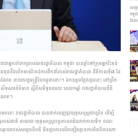
សម្ត
ព័ត៌មាន​
កម្ព
ដែលដ
និង
និងជាអ្នកនាំពាក្យរបស់រាជរដ្ឋាភិបាល កម្ពុជា បានផ្តាំទៅក្រុមអ្នករិះគន់
 សិនមុននឹងបើកមាត់រិះគន់ការដឹកនាំរបស់រាជរដ្ឋាភិបាល នីតិកាលទី៧ នៃ
ែត នាយករដ្ឋមន្រ្តីនៃកម្ពុជានោះ។ ឯកឧត្តមថ្លែងដូចនេះ នៅព្រឹក
ិសីទសារព័ត៌មាន ស្តីពីសមិទ្ធផលរយៈពេល១ឆ្នាំ រាជរដ្ឋាភិបាលនីតិ
ប្រតិកម្ម
៉ាណែត។
កនេះ រាជរដ្ឋាភិបាល បានដាក់ចេញនូវយុទ្ធសាស្រ្តជាច្រើន ដើម្បី
កិច្ចរបស់ជាតិ តាមរយៈយុទ្ធសាស្រ្តបច្ចកោណដំណាក់កាលទី១ ខណៈ
រហ័ស
័យវែងឆ្ងាយរបស់សម្តេចធិបតី មិនដូចការលើកឡើងគ្មានការគិតពិចារណា