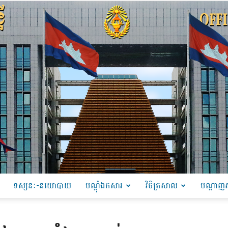
ទស្សនៈ-នយោបាយ
បណ្ដុំឯកសារ
វិចិត្រសាល
បណ្តាញស
PRU