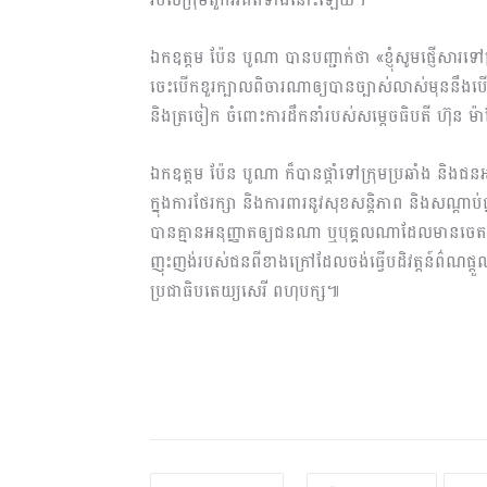
ឯកឧត្តម ប៉ែន បូណា បានបញ្ជាក់ថា «ខ្ញុំសូមផ្ញើសារទៅក្
ចេះបើកខួរក្បាលពិចារណាឲ្យបានច្បាស់លាស់មុននឹងបើ
និងត្រចៀក ចំពោះការដឹកនាំរបស់សម្តេចធិបតី ហ៊ុន ម៉
ឯកឧត្តម ប៉ែន បូណា ក៏បានផ្តាំទៅក្រុមប្រឆាំង និងជនអគ
ក្នុងការថែរក្សា និងការពារនូវសុខសន្តិភាព និងសណ្តា
បានគ្មានអនុញ្ញាតឲ្យជនណា ឬបុគ្គលណាដែលមានចេតនា
ញុះញង់របស់ជនពីខាងក្រៅដែលចង់ធ្វើបដិវត្តន៍ព៌ណផ្ត
ប្រជាធិបតេយ្យសេរី ពហុបក្ស៕