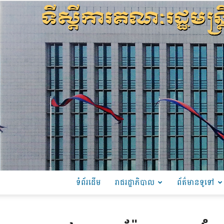
ទំព័រដើម
រាជរដ្ឋាភិបាល
ព័ត៌មានទូទៅ