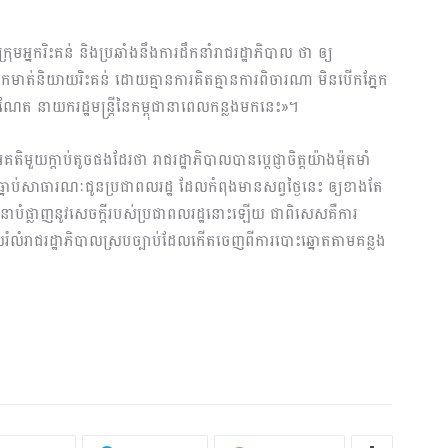
រុមអ្នករិះគន់ និងប្រឆាំងនឹងការដឹកនាំរាជរដ្ឋាភិបាល ថា ឲ្យ
កមាត់និយាយរិះគន់ ដោយគ្មានការគិតគ្មានការពិចារណា មិនបើកភ្នែក
ាណែត នាយករដ្ឋមន្រ្តីនៃកម្ពុជានាពេលកន្លងមកនេះ»។
តិមួយក្តាប់តូចផងដែរថា រាជរដ្ឋាភិបាលបានប្តេជ្ញាចិត្តយ៉ាងម៉ុតមាំ
ប់ធ្នាប់សាធារណៈជូនប្រជាពលរដ្ឋ ដែលកំពុងមានសព្វថ្ងៃនេះ ឲ្យខាងតែ
បំផ្លាញនូវសេចក្តីរបស់ប្រជាពលរដ្ឋនោះឡើយ ជាពិសេសគឺការ
ួលរំលំរាជរដ្ឋាភិបាលស្របច្បាប់ដែលកើតចេញពីការបោះឆ្នោតតាមគន្លង