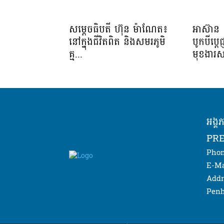
សម្តេចធិបតី ហ៊ុន ម៉ាណែត៖
អាស៊ាន 
នៅក្នុងជីវិតពិត និងសមរភូមិ
បូកបីប្តេជ
គ្ម...
មុខងារស
អង្គ
PRE
Phon
E-Ma
Addr
Penh