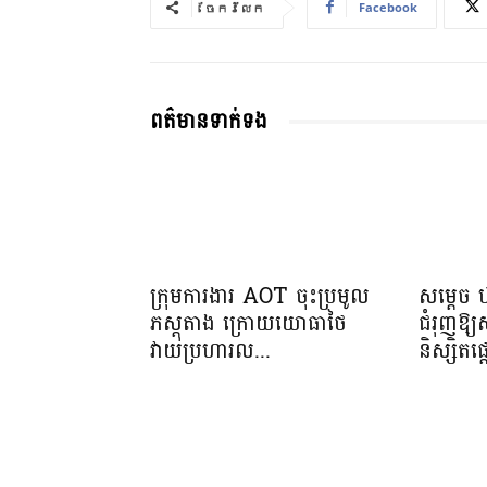
Facebook
ចែករំលែក
ពត៌មានទាក់ទង
ក្រុមការងារ AOT ចុះប្រមូល
សម្តេច 
ភស្តុតាង ក្រោយយោធាថៃ
ជំរុញឱ្
វាយប្រហារល...
និស្សិត