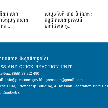
និងអាស៊ាន
សម្ដេចធិបតី ហ៊ុន ម៉ាណែត៖
្ញាចិត្តរួមគ្នាកសាង
កម្ពុជាកសាងប្រទេសពី
ាធា...
បាតដៃទទេ ក្...
ភាពពត៌មាន និងប្រតិកម្មរហ័ស
SS AND QUICK REACTION UNIT
e/Fax: (855) 23 212 490
il: info@pressocm.gov.kh, pressocm@gmail.com
ess: OCM, Friendship Building, 41 Russian Federation Blvd P
, Cambodia.