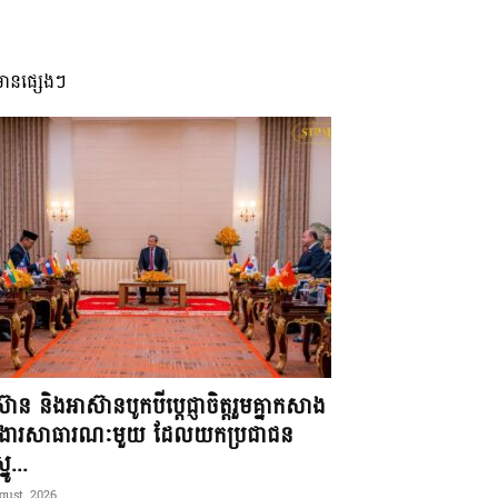
មានផ្សេងៗ
៊ាន និងអាស៊ានបូកបីប្តេជ្ញាចិត្តរួមគ្នាកសាង
ខងារសាធារណៈមួយ ដែលយកប្រជាជន
នូ...
gust, 2026