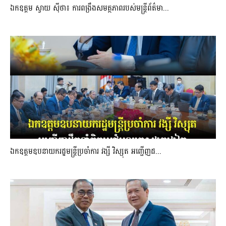
ឯកឧត្តម ស្វាយ ស៊ីថា៖ ការពង្រឹងសមត្ថភាពរបស់មន្ត្រីព័ត៌មា...
ឯកឧត្តមឧបនាយករដ្ឋមន្រ្តីប្រចាំការ វង្សី វិស្សុត អញ្ជើញដ...