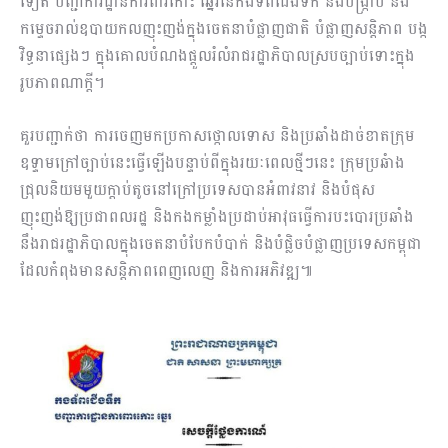
ទៀត បញ្ជាការដ្ឋានការពារកោះ ឆ្នេរនៃកងទ័ពជើងទឹក នឹងបង្រ្កាប និង
កម្ទេចរាល់ឧបាយកលញុះញង់ក្នុងចេតនាបំផ្លាញជាតិ បំផ្លាញសន្តិភាព បង្ក
វិទ្ធនាផ្សេងៗ ក្នុងគោលបំណងផ្តួលរំលំរាជរដ្ឋាភិបាលស្របច្បាប់ទោះក្នុង
រូបភាពណាក្តី។
គួរបញ្ជាក់ថា ការចេញមកប្រកាសថ្កោលទោស និងប្រឆាំងដាច់ខាតក្រុម
ឧទ្ទាមក្រៅច្បាប់នេះធ្វើឡើងបន្ទាប់ពីក្នុងរយៈពេលថ្មីៗនេះ ក្រុមប្រឆំាង
ជ្រុលនិយមមួយក្តាប់តូចនៅក្រៅប្រទេសបានអំពាវនាវ និងបំផុស
ញុះញង់ឱ្យប្រជាពលរដ្ឋ និងកងកម្លាំងប្រដាប់អាវុធធ្វើការបះបោរប្រឆាំង
នឹងរាជរដ្ឋាភិបាលក្នុងចេតនាបំបែកបំបាក់ និងបំផ្លិចបំផ្លាញប្រទេសកម្ពុជា
ដែលកំពុងមានសន្តិភាពពេញលេញ និងការអភិវឌ្ឍ៕