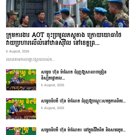
ក្រុមការងារ AOT ចុះប្រមូលភស្តុតាង ក្រោយយោធាថៃ
វាយប្រហារលើលំនៅឋានស៊ីវិល នៅខេត្តព្រ...
6 August, 2026
យោងតាមការបង្ហោះផ្សាយរបស់ក...
សម្តេច ហ៊ុន ម៉ាណែត ជំរុញឱ្យសាលាបង្រៀន
និស្សិតផ្តោតល...
6 August, 2026
សម្តេចធិបតី ហ៊ុន ម៉ាណែត ជំរុញឱ្យបណ្តុះសមត្ថភាពពិតរ...
6 August, 2026
សម្តេចធិបតី ហ៊ុន ម៉ាណែត៖ នៅក្នុងជីវិតពិត និងសមរភូម...