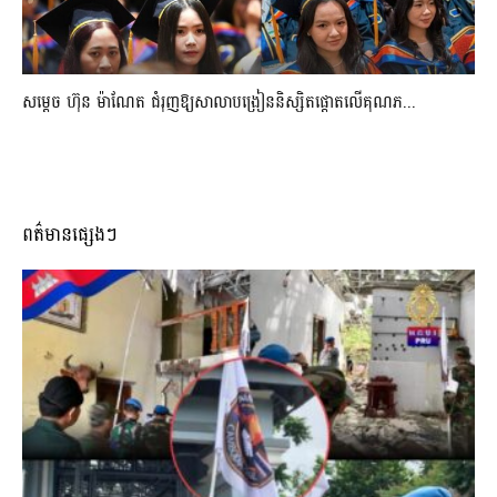
សម្តេច ហ៊ុន ម៉ាណែត ជំរុញឱ្យសាលាបង្រៀននិស្សិតផ្តោតលើគុណភ...
ពត៌មានផ្សេងៗ