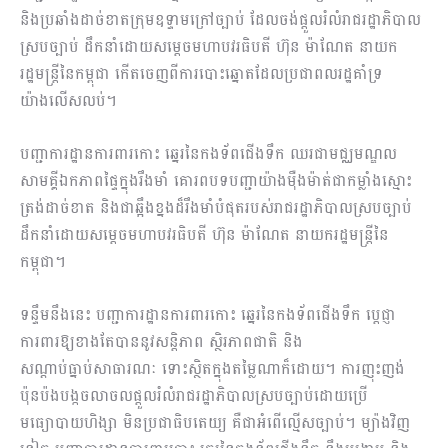
និងប្រឆាំងដាច់ខាតក្រុមឧទ្ទាមក្រៅច្បាប់ ដែលចង់ផ្តួលរំលំរាជរដ្ឋាភិបាល
ស្របច្បាប់ ដឹកនាំដោយសម្តេចមហាបវរធិបតី ហ៊ុន ម៉ាណែត នាយក
រដ្ឋមន្រ្តីនៃកម្ពុជា កើតចេញពីការបោះឆ្នោតដែលប្រជាពលរដ្ឋគាំទ្រ
យ៉ាងលើសលប់។
បញ្ជាការដ្ឋានការពារកោះ ឆ្នេរនៃកងទ័ពជើងទឹក ឈរជាមជ្ឈមណ្ឌល
សាមគ្គីឯកភាពផ្ទៃក្នុងរឹងមាំ គោរពបទបញ្ជាយ៉ាងម៉ឺងម៉ាត់ជាកម្លាំងស្មោះ
ត្រង់ដាច់ខាត និងជាឆ្អឹងខ្នងដ៏រឹងមាំបំផុតរបស់រាជរដ្ឋាភិបាលស្របច្បាប់
ដឹកនាំដោយសម្តេចមហាបវរធិបតី ហ៊ុន ម៉ាណែត នាយករដ្ឋមន្រ្តីនៃ
កម្ពុជា។
ទន្ទឹមនឹងនេះ បញ្ជាការដ្ឋានការពារកោះ ឆ្នេរនៃកងទ័ពជើងទឹក ប្តេជ្ញា
ការពារឱ្យខាងតែបាននូវសន្តិភាព ស្ថិរភាពជាតិ និង
សណ្តាប់ធ្នាប់សាធារណៈ ទោះស្ថិតក្នុងតម្លៃណាក៏ដោយ។ ការញុះញង់
ប៉ុនប៉ងបង្កចលាចលផ្តួលរំលំរាជរដ្ឋាភិបាលស្របច្បាប់ដោយប្រើ
មធ្យោបាយហិង្សា មិនប្រជាធិបតេយ្យ គឺជាអំពើល្មើសច្បាប់។ ម្យ៉ាងវិញ