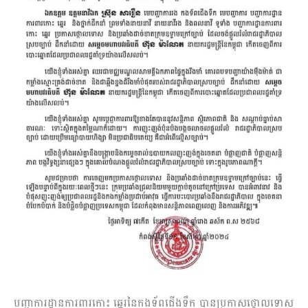
បញ្ជាការដ្ឋានការពារកោះ ឆ្នេរនៃកងទ័ពជើងទឹក បានប្រកាសថ្កោលទោស