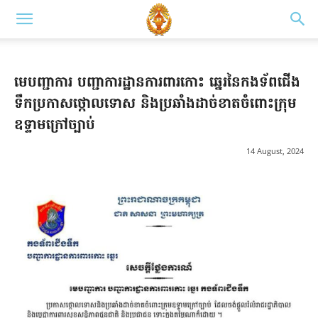
មេបញ្ជាការ បញ្ជាការដ្ឋានការពារកោះ ឆ្នេរនៃកងទ័ពជើង
ទឹកប្រកាសថ្កោលទោស និងប្រឆាំងដាច់ខាតចំពោះក្រុម
ឧទ្ទាមក្រៅច្បាប់
14 August, 2024