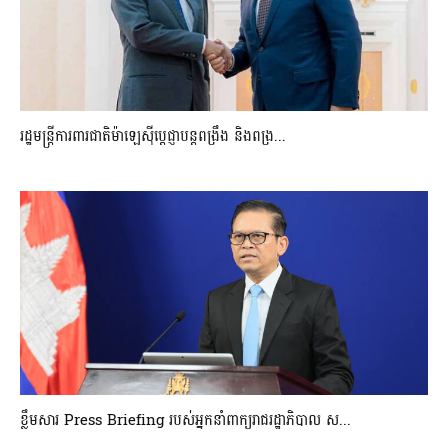
រដ្ឋមន្ត្រីការពារជាតិម៉ាឡេស៊ីប្ដេជ្ញាបន្តពង្រឹង និងពង្រ...
ខ្លឹមសារ Press Briefing របស់អ្នកនាំពាក្យរាជរដ្ឋាភិបាល ស...