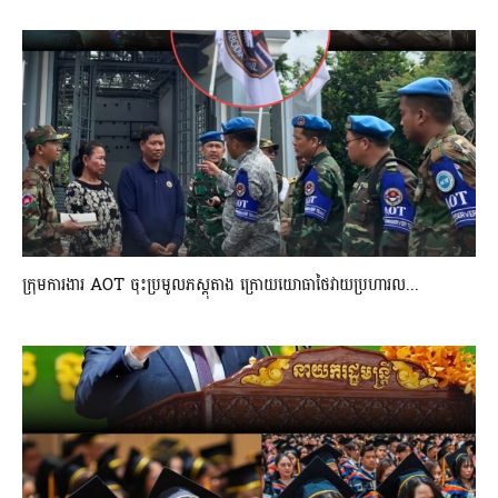
ក្រុមការងារ AOT ចុះប្រមូលភស្តុតាង ក្រោយយោធាថៃវាយប្រហារល...