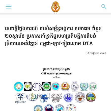
សេចក្តីថ្លែងការណ៍ របស់សម្ព័ន្ធអង្គការ សមាគម ចំនួន
២០ស្ថាប័ន ប្រកាសគាំទ្រកិច្ចសហប្រតិបត្តិការតំបន់
ត្រីកោណអភិវឌ្ឍន៍ កម្ពុជា-ឡាវ-វៀតណាម DTA
12 August, 2024