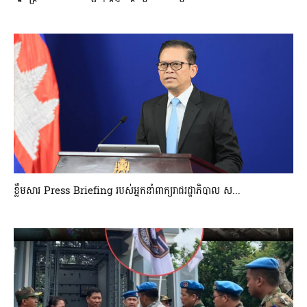
ខ្លឹមសារ Press Briefing របស់អ្នកនាំពាក្យរាជរដ្ឋាភិបាល ស...