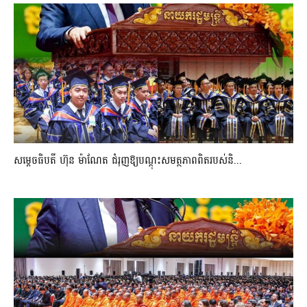
សម្តេចធិបតី ហ៊ុន ម៉ាណែត ជំរុញឱ្យបណ្តុះសមត្ថភាពពិតរបស់និ...