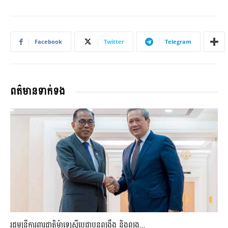
Facebook
Twitter
Telegram
ពត៌មានទាក់ទង
រដ្ឋមន្ត្រីការពារជាតិម៉ាឡេស៊ីប្ដេជ្ញាបន្តពង្រឹង និងពង្រ...