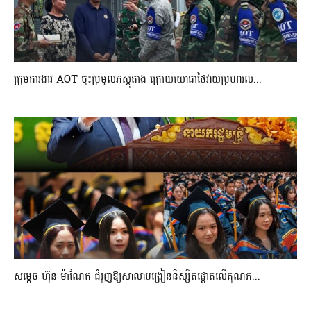
ក្រុមការងារ AOT ចុះប្រមូលភស្តុតាង ក្រោយយោធាថៃវាយប្រហារល...
សម្តេច ហ៊ុន ម៉ាណែត ជំរុញឱ្យសាលាបង្រៀននិស្សិតផ្តោតលើគុណភ...