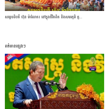
សម្តេចធិបតី ហ៊ុន ម៉ាណែត៖ នៅក្នុងជីវិតពិត និងសមរភូមិ គ្ម...
ពត៌មានផ្សេងៗ