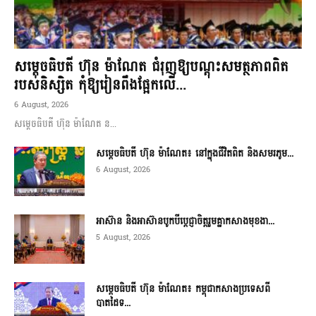
សម្តេចធិបតី ហ៊ុន ម៉ាណែត ជំរុញឱ្យបណ្តុះសមត្ថភាពពិត
របស់និស្សិត កុំឱ្យរៀនពឹងផ្អែកលើ...
6 August, 2026
សម្តេចធិបតី ហ៊ុន ម៉ាណែត ន...
សម្តេចធិបតី ហ៊ុន ម៉ាណែត៖ នៅក្នុងជីវិតពិត និងសមរភូម...
6 August, 2026
អាស៊ាន និងអាស៊ានបូកបីប្តេជ្ញាចិត្តរួមគ្នាកសាងមុខងា...
5 August, 2026
សម្ដេចធិបតី ហ៊ុន ម៉ាណែត៖ កម្ពុជាកសាងប្រទេសពី
បាតដៃទ...