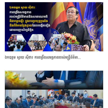
ឯកឧត្តម ស្វាយ ស៊ីថា៖ ការពង្រឹងសមត្ថភាពរបស់មន្ត្រីព័ត៌មា...