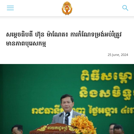
សម្តេចធិបតី ហ៊ុន ម៉ាណែត៖ ការកំណែទម្រង់អប់រំត្រូវ
មានភាពបុរេសកម្ម
25 June, 2024