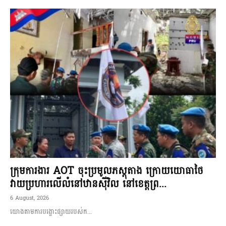
ក្រុមការងារ AOT ចុះប្រមូលភស្តុតាង ក្រោយយោធាថៃ
វាយប្រហារលើលំនៅឋានស៊ីវិល នៅខេត្តព្រ...
6 August, 2026
យោងតាមការបង្ហោះផ្សាយរបស់ក...