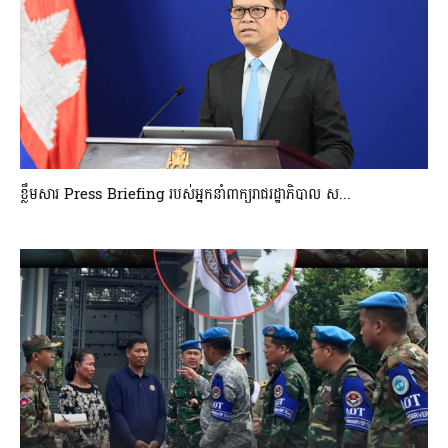
ខ្លឹមសារ Press Briefing របស់អ្នកនាំពាក្យរាជរដ្ឋាភិបាល ស...