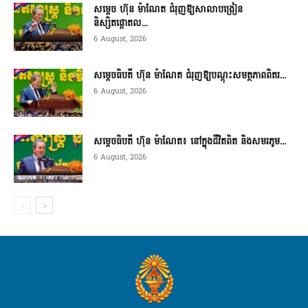
សម្តេច ហ៊ុន ម៉ាណែត ជំរុញឱ្យសាលាបង្រៀន
និស្សិតផ្តោតល...
6 August, 2026
សម្តេចធិបតី ហ៊ុន ម៉ាណែត ជំរុញឱ្យបណ្តុះសមត្ថភាពពិតរ...
6 August, 2026
សម្តេចធិបតី ហ៊ុន ម៉ាណែត៖ នៅក្នុងជីវិតពិត និងសមរភូម...
6 August, 2026