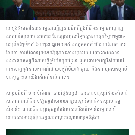
នៅក្នុងឱកាសដែលសម្តេចអញ្ជើញជាអធិបតីក្នុងពិធី «សម្ពោធបណ្តាញ
សាកលវិទ្យាល័យ សាយប័រ ដែលប្រារព្ធនៅវិទ្យាស្ថានបច្ចេកវិទ្យាកម្ពុជា»
នៅព្រឹកថ្ងៃទី២៥ ខែមិថុនា ឆ្នាំ២០២៤ សម្តេចធិបតី ហ៊ុន ម៉ាណែត បាន
ថ្លែងថា ការកំណែទម្រង់អប់រំត្រូវមានភាពបុរេសកម្ម ព្រោះការកសាង
ធនធានមនុស្សមិនអាចធ្វើត្រឹមតែមួយថ្ងៃទេ ដូច្នេះទាមទារឱ្យវិស័យអប់រំ
ដាក់ចេញនូវគោលការណ៍ដោយចក្ខុវិស័យវែងឆ្ងាយ និងភាពបុរេសកម្ម បើ
មិនដូច្នោះទេ យើងដើរអត់ទាន់គេទេ។
សម្តេចធិបតី ហ៊ុន ម៉ាណែត បានថ្លែងបន្តថា ធនធានមនុស្សដែលដើរទាន់
សភាពការណ៍គឺអាចឱ្យកម្ពុជាចាប់យកនូវបច្ចេកវិទ្យា និងឧស្សាហកម្ម
សំខាន់ៗ ពោលគឺភាពប្រកួតប្រជែងរបស់យើងដើរទាន់ជាមួយគេគឺ
ដោយសារការត្រៀមលក្ខណៈបណ្តុះបណ្តាលយូរអង្វែង៕