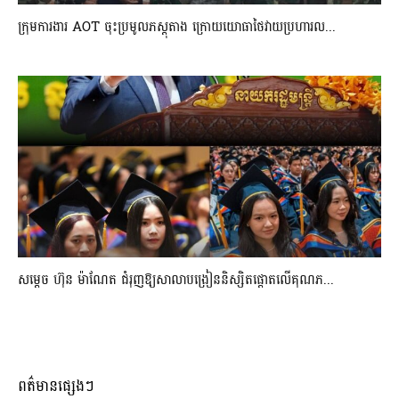
ក្រុមការងារ AOT ចុះប្រមូលភស្តុតាង ក្រោយយោធាថៃវាយប្រហារល...
សម្តេច ហ៊ុន ម៉ាណែត ជំរុញឱ្យសាលាបង្រៀននិស្សិតផ្តោតលើគុណភ...
ពត៌មានផ្សេងៗ