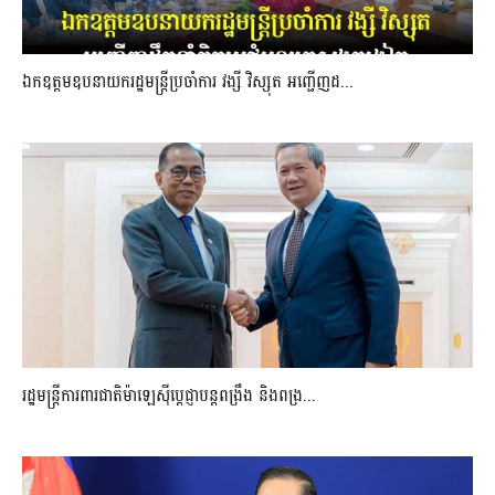
ឯកឧត្តមឧបនាយករដ្ឋមន្រ្តីប្រចាំការ វង្សី វិស្សុត អញ្ជើញដ...
រដ្ឋមន្ត្រីការពារជាតិម៉ាឡេស៊ីប្ដេជ្ញាបន្តពង្រឹង និងពង្រ...