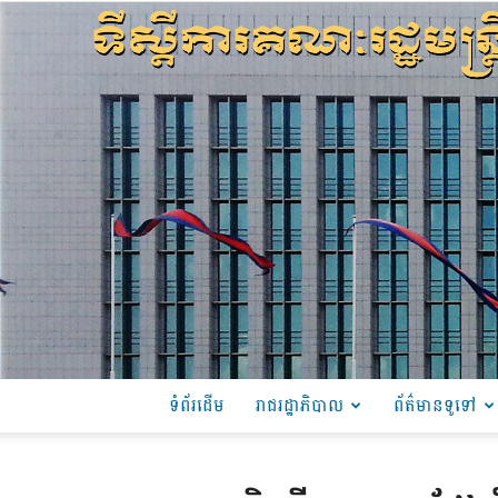
ទំព័រដើម
រាជរដ្ឋាភិបាល
ព័ត៌មានទូទៅ