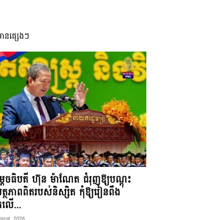
មានផ្សេងៗ
តេចធិបតី ហ៊ុន ម៉ាណែត ជំរុញឱ្យបណ្តុះ
្ថភាពពិតរបស់និស្សិត កុំឱ្យរៀនពឹង
ែកលើ...
gust, 2026