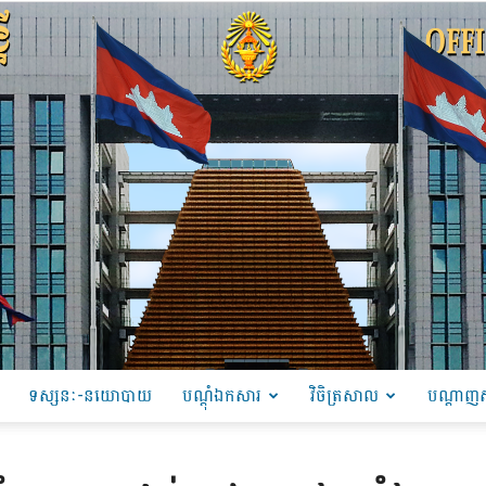
ទស្សនៈ-នយោបាយ
បណ្ដុំឯកសារ
វិចិត្រសាល
បណ្តាញស
PRU