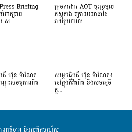
រ Press Briefing
ក្រុមការងារ AOT ចុះប្រមូល
នាំពាក្យរាជ
ភស្តុតាង ក្រោយយោធាថៃ
ាល ស...
វាយប្រហារល...
ិបតី ហ៊ុន ម៉ាណែត
សម្តេចធិបតី ហ៊ុន ម៉ាណែត៖
បណ្តុះសមត្ថភាពពិត
នៅក្នុងជីវិតពិត និងសមរភូមិ
.
គ្ម...
ភាពពត៌មាន និងប្រតិកម្មរហ័ស