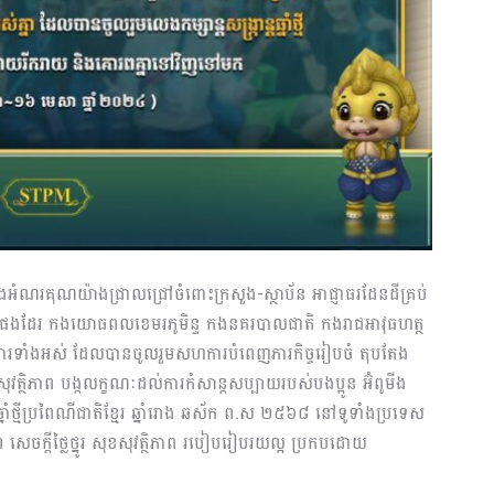
ុំសូមថ្លែងអំណរគុណយ៉ាងជ្រាលជ្រៅចំពោះក្រសួង-ស្ថាប័ន អាជ្ញាធរដែនដីគ្រប់
ប្រទេសផងដែរ កងយោធពលខេមរភូមិន្ទ កងនគរបាលជាតិ កងរាជអាវុធហត្ថ
ប់យន្តការទាំងអស់ ដែលបានចូលរួមសហការបំពេញភារកិច្ចរៀបចំ តុបតែង
សុវត្ថិភាព បង្កលក្ខណៈដល់ការកំសាន្តសប្បាយរបស់បងប្អូន អ៊ំពូមីង
្នាំថ្មីប្រពៃណីជាតិខ្មែរ ឆ្នាំរោង ឆស័ក ព.ស ២៥៦៨ នៅទូទាំងប្រទេស
ចក្តីថ្លៃថ្នូរ សុខសុវត្ថិភាព របៀបរៀបរយល្អ ប្រកបដោយ