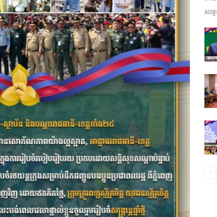
សម្តេ
ព័ត៌មាន​
និង
ប្រតិកម្ម
រហ័ស