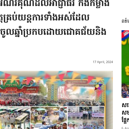
អំណរគុណដល់អាជ្ញាធរ កងកម្លាំង
ចិត្តគ្រប់យន្តការទាំងអស់ដែល
ពត៌
I
្យចូលឆ្នាំប្រកបដោយជោគជ័យនិង
អង្គ
17 April, 2024
ភាព​
សម្
សមត
ផ្អ
6 Au