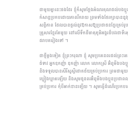
ជាមួយគ្នានេះផងដែរ ខ្ញុំក៏សូមថ្លែងអំណរគុណដល់បងប
កំសាន្តប្រកបដោយភាពរីករាយ ព្រមទាំងថែរក្សាបាននូវប្រ
សន្តិភាព ដែលបានផ្តល់នូវឱកាសឱ្យប្រជាជនខ្មែរគ្រប់រ
គ្រួសារខ្មែរតែមួយ នៅលើទឹកដីមាតុភូមិអង្គរដ៏បវរជាទីស្នេហ
ដរាបតរៀងទៅ ។
ជាថ្មីម្តងទៀត ខ្ញុំព្រះករុណា ខ្ញុំ សូមប្រគេនពរដល់ព
ជំទាវ អ្នកឧកញ៉ា ឧកញ៉ា លោក លោកស្រី អ៊ំពូមីងបងប្អ
និងទទួលបានសិរីសួស្តីជោគជ័យគ្រប់ប្រការ ព្រមជាមួយន
ឃ្លៀងឃ្លាតឡើយ និងសូមជូនពរអ៊ំពូមីងបងប្អូនប្រជាព
គ្រប់ប្រការ កុំបីអាក់ខានឡើយ ។ សូមធ្វើដំណើរប្រកបដ