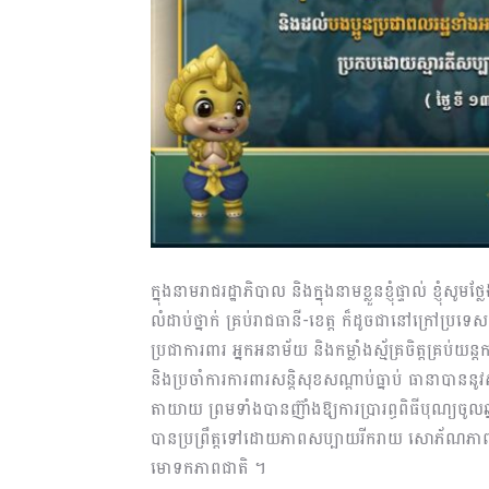
ក្នុងនាមរាជរដ្ឋាភិបាល និងក្នុងនាមខ្លួនខ្ញុំផ្ទាល់ ខ្ញ
លំដាប់ថ្នាក់ គ្រប់រាជធានី-ខេត្ត ក៏ដូចជានៅក្រៅ
ប្រជាការពារ អ្នកអនាម័យ និងកម្លាំងស្ម័គ្រចិត្តគ្រ
និងប្រចាំការការពារសន្តិសុខសណ្តាប់ធ្នាប់ ធានាបាននូវ
តាយាយ ព្រមទាំងបានញ៊ាំងឱ្យការប្រារព្ធពិធីបុណ្យចូលឆ
បានប្រព្រឹត្តទៅដោយភាពសប្បាយរីករាយ សោភ័ណភាព សេ
មោទកភាពជាតិ ។