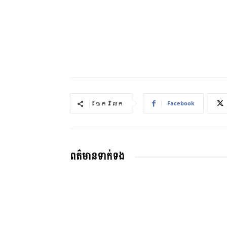
Facebook
ចែករំលែក
ពត៌មានទាក់ទង