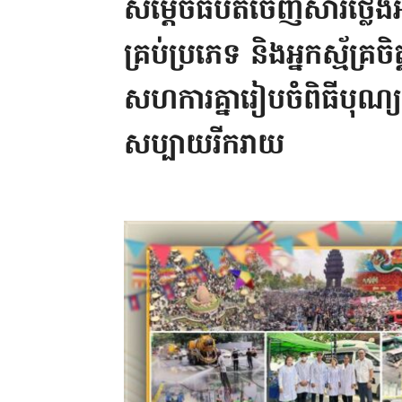
សម្តេចធិបតីចេញសារថ្លែង
គ្រប់ប្រភេទ និងអ្នកស្ម័គ្រ
សហការគ្នារៀបចំពិធីបុណ
សប្បាយរីករាយ