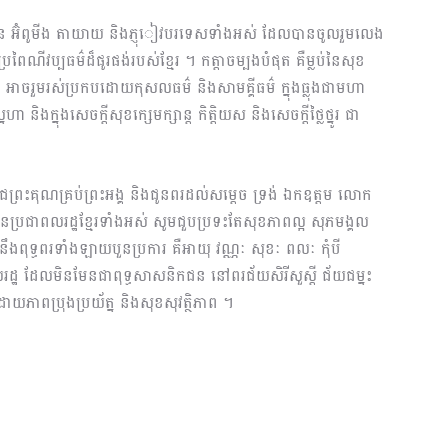
្អូន អ៊ំពូមីង តាយាយ និងភ្ញុៀវបរទេសទាំងអស់ ដែលបានចូលរួមលេង
ពៃណីវប្បធម៌ដ៏ផូរផង់របស់ខ្មែរ ។ កត្តាចម្បងបំផុត គឺម្លប់នៃសុខ
ូប អាចរួមរស់ប្រកបដោយកុសលធម៌ និងសាមគ្គីធម៌ ក្នុងធ្លុងជាមហា
ា និងក្នុងសេចក្តីសុខក្សេមក្សាន្ត កិត្តិយស និងសេចក្តីថ្លៃថ្នូរ ជា
្រះតេជព្រះគុណគ្រប់ព្រះអង្គ និងជូនពរដល់សម្ដេច ទ្រង់ ឯកឧត្តម លោក
ូនប្រជាពលរដ្ឋខ្មែរទាំងអស់ សូមជួបប្រទះតែសុខភាពល្អ សុភមង្គល
ឹងពុទ្ធពរទាំងឡាយបួនប្រការ គឺអាយុ វណ្ណៈ សុខៈ ពលៈ កុំបី
លរដ្ឋ ដែលមិនមែនជាពុទ្ធសាសនិកជន នៅពរជ័យសិរីសួស្ដី ជ័យជម្នះ
ោយភាពប្រុងប្រយ័ត្ន និងសុខសុវត្ថិភាព ។