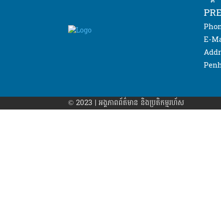
PRE
Phon
E-Ma
Addr
Penh
© 2023 | អង្គភាព​ព័ត៌មាន​ និងប្រតិកម្មរហ័ស