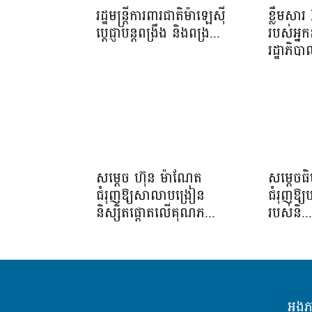
រដ្ឋមន្ត្រីការពារជាតិម៉ាឡេស៊ី
ខ្លឹមសា
ប្ដេជ្ញាបន្តពង្រឹង និងពង្រ...
របស់អ្នក
រដ្ឋាភិប
សម្តេច ហ៊ុន ម៉ាណែត
សម្តេចធ
ជំរុញឱ្យសាលាបង្រៀន
ជំរុញឱ្យ
និស្សិតផ្តោតលើគុណភ...
របស់និ..
អង្គ