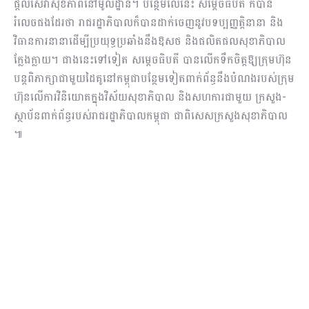
ផ្តល់សេវាសុខភាពនៅមូលដ្ឋាន។ បន្ថែមលើនេះ សម្ដេចធិបតី ក៏បាន
រំលេចផងដែរថា រាជរដ្ឋាភិបាលក៏បានដាក់ចេញនូវបទប្បញ្ញត្តិនានា និង
វិធានការនានាដើម្បីប្រយុទ្ធប្រឆាំងនឹងឱសថ និងផលិតផលសុខាភិបាល
ក្លែងក្លាយ។ ជាងនេះទៅទៀត សម្ដេចធិបតី បានលើកទឹកចិត្តឱ្យក្រុមហ៊ុន
បន្តពិភាក្សាជាមួយដៃគូនៅកម្ពុជាបន្ថែមទៀតពាក់ព័ន្ធនឹងបំណងរបស់ក្រុម
ហ៊ុនលើការវិនិយោគក្នុងវិស័យសុខាភិបាល និងសហការជាមួយ ក្រសួង-
ស្ថាប័នពាក់ព័ន្ធរបស់រាជរដ្ឋាភិបាលកម្ពុជា ជាពិសេសក្រសួងសុខាភិបាល
៕