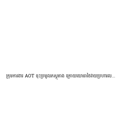
ក្រុមការងារ AOT ចុះប្រមូលភស្តុតាង ក្រោយយោធាថៃវាយប្រហារល...