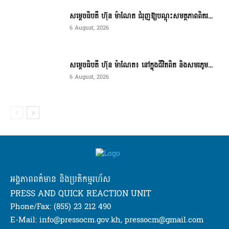
សម្តេចធិបតី ហ៊ុន ម៉ាណែត ជំរុញឱ្យបណ្តុះសមត្ថភាពពិតរ...
6 August, 2026
សម្តេចធិបតី ហ៊ុន ម៉ាណែត៖ នៅក្នុងជីវិតពិត និងសមរភូម...
6 August, 2026
អង្គភាពពត៌មាន និងប្រតិកម្មរហ័ស
PRESS AND QUICK REACTION UNIT
Phone/Fax: (855) 23 212 490
E-Mail: info@pressocm.gov.kh, pressocm@gmail.com