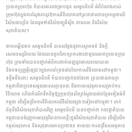
ប្រធានក្រុមហ៊ុន ក៏បានគោរពជម្រាបជូន សម្ដេចធិបតី អំពីបំណងរបស់
ក្រុមហ៊ុនក្នុងការស្វែងរកនូវឱកាសវិនិយោគនៅព្រះរាជាណាចក្រកម្ពុជាលើ
វិស័យជាច្រើន ដែលរួមទាំងវិស័យឡូជីស្ទីក ថាមពល និងវិស័យ
សុខាភិបាល។
ជាការឆ្លើយតប សម្តេចធិបតី បានសម្តែងនូវការស្វាគមន៍ និងក្តី
សោមនស្សរីករាយ ដែលបានជួបពិភាក្សាការងារជាមួយលោកប្រធានក្រុម
ហ៊ុន ព្រមទាំងបានបញ្ជាក់អំពីការដាក់ចេញនូវគោលនយោបាយ
និងបទប្បញ្ញត្តិផ្សេងៗក្នុងការគាំទ្រដល់បរិយាកាសវិនិយោគនៅកម្ពុជា។
ទន្ទឹមនឹងនោះ សម្ដេចធិបតី ក៏បានបញ្ជាក់ផងដែរថា ព្រះរាជាណាចក្រ
កម្ពុជាគឺជាប្រទេសមួយមានសក្តានុពល និងកាលានុវត្តភាពសម្រាប់ការ
វិនិយោគ ហើយក៏លើកទឹកចិត្តឱ្យក្រុមហ៊ុនសិក្សាស្វែងយល់បន្ថែមទៀតអំពី
កម្ពុជា ដើម្បីពង្រីកការវិនិយោគលើវិស័យផ្សេងៗទៀតនៅកម្ពុជា។ ពាក់
ព័ន្ធនឹងវិស័យសុខាភិបាលវិញ សម្ដេចធិបតី បានបញ្ជាក់ថា រាជរដ្ឋាភិបាល
កម្ពុជាបានជំរុញការអនុវត្តវិធានការគន្លឹះក្នុងវិស័យសុខាភិបាល ដើម្បីលើក
កម្ពស់សុខភាព និងសុខុមាលភាពប្រជាជន តាមរយៈការពង្រឹងសមត្ថភាព