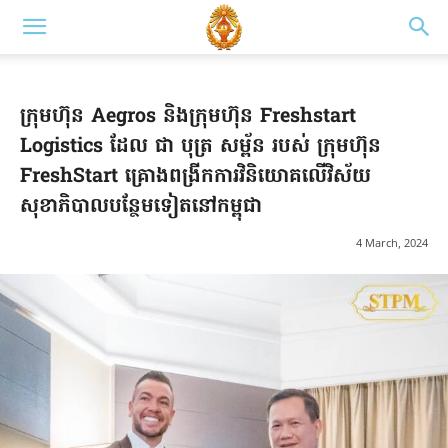
ក្រុមហ៊ុន Aegros និងក្រុមហ៊ុន Freshstart
Logistics ដែល ជា បុត្រ សម្ព័ន របស់ ក្រុមហ៊ុន
FreshStart គ្រោងពង្រីកការវិនិយោគលើវិស័យ
សុខាភិបាលបន្ថែមទៀតនៅកម្ពុជា
4 March, 2024