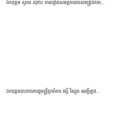
ឯកឧត្តម ស្វាយ ស៊ីថា៖ ការពង្រឹងសមត្ថភាពរបស់មន្ត្រីព័ត៌មា...
ឯកឧត្តមឧបនាយករដ្ឋមន្រ្តីប្រចាំការ វង្សី វិស្សុត អញ្ជើញដ...