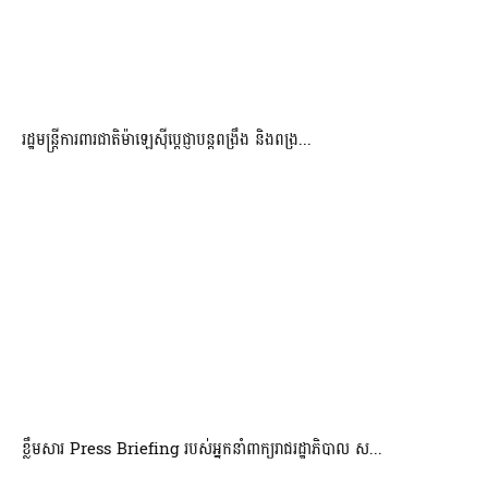
រដ្ឋមន្ត្រីការពារជាតិម៉ាឡេស៊ីប្ដេជ្ញាបន្តពង្រឹង និងពង្រ...
ខ្លឹមសារ Press Briefing របស់អ្នកនាំពាក្យរាជរដ្ឋាភិបាល ស...