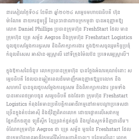
នារសៀលថ្ងៃទី០៤ ខែមីនា ឆ្នាំ២០២៤ សម្តេចមហាបវរធិបតី ហ៊ុន
ម៉ាណែត នាយករដ្ឋមន្រ្តី នៃព្រះរាជាណាចក្រកម្ពុជា បានអនុញ្ញាតឱ្យ
លោក Daniel Phillips ប្រធានក្រុមហ៊ុន FreshStart ដែល មាន
ក្រុមហ៊ុន បុត្រ សម្ព័ន Aegros និងក្រុមហ៊ុន Freshstart Logistics
ចូលជួបសម្តែងការគួរសម និងពិភាក្សាការងារ ក្នុងឱកាសចូលរួមកិច្ចប្រជុំ
កំពូលពិសេស អាស៊ាន-អូស្រ្តាលី នៅទីក្រុងម៉ែលប៊ន ប្រទេសអូស្ត្រាលី។
ក្នុងឱកាសនៃជំនួប លោកប្រធានក្រុមហ៊ុន បានថ្លែងអំណរគុណចំពោះ ស
ម្តេចធិបតី ដែលបានឆ្លៀតពេលដ៏មមាញឹកអនុញ្ញាតឱ្យរូបលោក និង
សហការី បានចូលជួបសម្តែងការគួរសម និងពិភាក្សាការងារ ព្រមទាំង
បានគោរពជម្រាបជូន សម្ដេចធិបតី ផងដែរថា ក្រុមហ៊ុន Freshstart
Logistics កំពុងតែមានប្រតិបត្តិការអាជីវកម្មនៅតាមបណ្ដាប្រទេសជា
ច្រើនក្នុងតំបន់អាស៊ី និងជុំវិញពិភពលោក ដោយផ្ដោតលើសេវាកម្ម
ផ្នែកដឹកជញ្ជូន ឡូជីស្ទីក ខ្សែច្រវាក់ផ្គត់ផ្គង់ និងឃ្លាំងស្តុកទំនិញជាដើម។
ចំណែកក្រុមហ៊ុន Aegros ជា បុត្រ សម្ព័ន មួយនៃ Freshstart ដែល
ជាក្រុមហ៊ុនមានអាជីវកម្មលើវិស័យសុខាភិបាល។ បន្ថែមលើនេះ លោក