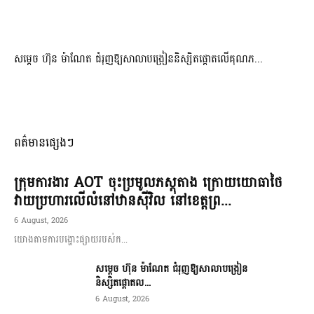
សម្តេច ហ៊ុន ម៉ាណែត ជំរុញឱ្យសាលាបង្រៀននិស្សិតផ្តោតលើគុណភ...
ពត៌មានផ្សេងៗ
ក្រុមការងារ AOT ចុះប្រមូលភស្តុតាង ក្រោយយោធាថៃ
វាយប្រហារលើលំនៅឋានស៊ីវិល នៅខេត្តព្រ...
6 August, 2026
យោងតាមការបង្ហោះផ្សាយរបស់ក...
សម្តេច ហ៊ុន ម៉ាណែត ជំរុញឱ្យសាលាបង្រៀន
និស្សិតផ្តោតល...
6 August, 2026