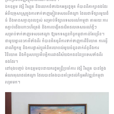
ឯកឧត្តម វង្សី វិស្សុត និងលោកជំទាវឯកអគ្គរដ្ឋទូត ក៏បានពិភាក្សាផងដែរ
អំពីយុទ្ធសាស្ត្រក្នុងការទាក់ទាញភ្ញៀវទេសចរពីឥណ្ឌា ដែលជាទីផ្សារមួយដ៏
ធំ និងមានសក្តានុពលខ្ពស់ សម្រាប់ទីផ្សារទេសចរណ៍កម្ពុជា តាមរយៈការ
តភ្ជាប់ជើងហោះហើរត្រង់ និងការបង្កើតផលិតផលទេសចរណ៍ថ្មីៗ
សម្រាប់ទាក់ទាញទេសចរឥណ្ឌា ឱ្យមកទស្សនកិច្ចកម្ពុជាកាន់តែច្រើន។
ជាមួយគ្នានេះភាគីទាំងពីរ ក៏បានគិតគូពីការទាក់ទាញការវិនិយោគ ការធ្វើ
ពាណិជ្ជកម្ម និងការផ្លាស់ប្តូរគំនិតយោបល់មួយចំនួនពាក់ព័ន្ធនឹងការ
វិនិយោគ និងកិច្ចសហប្រតិបត្តិការរវាងវិស័យឯកជននៃប្រទេសទាំងពីរ
ផងដែរ។
នៅចុងបញ្ចប់ ឯកឧត្តមឧបនាយករដ្ឋមន្ត្រីប្រចាំការ វង្សី វិស្សុត បានថែ្លង
អំណរគុណដល់ឥណ្ឌា ដែលបានតែងបានគាំទ្រដល់កិច្ចអភិវឌ្ឍន៍កម្ពុជា
រហូតមក។