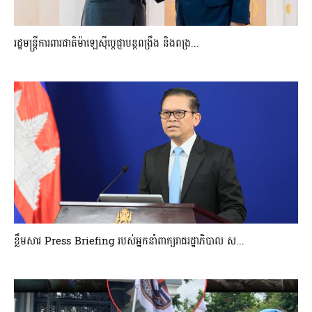
រដ្ឋមន្ត្រីការពារជាតិម៉ាឡេស៊ីប្ដេជ្ញាបន្តពង្រឹង និងពង្រ...
ខ្លឹមសារ Press Briefing របស់អ្នកនាំពាក្យរាជរដ្ឋាភិបាល ស...