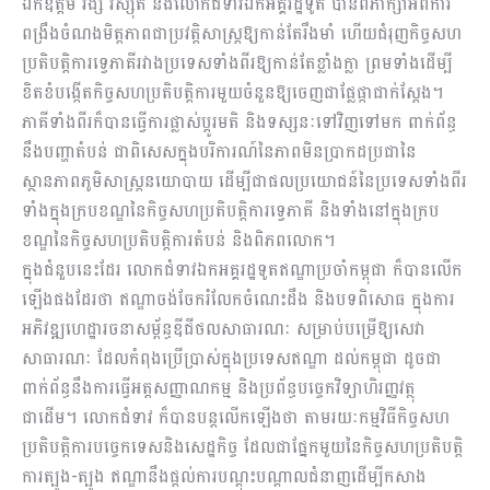
ឯកឧត្តម វង្សី វិស្សុត និងលោកជំទាវឯកអគ្គរដ្ឋទូត បានពិភាក្សាអំពីការ
ពង្រឹងចំណងមិត្តភាពជាប្រវត្តិសាស្ត្រឱ្យកាន់តែរឹងមាំ ហើយជំរុញកិច្ចសហ
ប្រតិបត្តិការទ្វេភាគីរវាងប្រទេសទាំងពីរឱ្យកាន់តែខ្លាំងក្លា ព្រមទាំងដើម្បី
ខិតខំបង្កើតកិច្ចសហប្រតិបត្តិការមួយចំនួនឱ្យចេញជាផ្លែផ្កាជាក់ស្តែង។
ភាគីទាំងពីរក៏បានធ្វើការផ្លាស់ប្តូរមតិ និងទស្សនៈទៅវិញទៅមក ពាក់ព័ន្ធ
នឹងបញ្ហាតំបន់ ជាពិសេសក្នុងបរិការណ៍នៃភាពមិនប្រាកដប្រជានៃ
ស្ថានភាពភូមិសាស្ត្រនយោបាយ ដើម្បីជាផលប្រយោជន៍នៃប្រទេសទាំងពីរ
ទាំងក្នុងក្របខណ្ឌនៃកិច្ចសហប្រតិបត្តិការទេ្វភាគី និងទាំងនៅក្នុងក្រប
ខណ្ឌនៃកិច្ចសហប្រតិបត្តិការតំបន់ និងពិភពលោក។
ក្នុងជំនួបនេះដែរ លោកជំទាវឯកអគ្គរដ្ឋទូតឥណ្ឌាប្រចាំកម្ពុជា ក៏បានលើក
ឡើងផងដែរថា ឥណ្ឌាចង់ចែករំលែកចំណេះដឹង និងបទពិសោធ ក្នុងការ
អភិវឌ្ឍហេដ្ឋារចនាសម្ព័ន្ធឌីជីថលសាធារណៈ សម្រាប់បម្រើឱ្យសេវា
សាធារណៈ ដែលកំពុងប្រើប្រាស់ក្នុងប្រទេសឥណ្ឌា ដល់កម្ពុជា ដូចជា
ពាក់ព័ន្ធនឹងការធ្វើអត្តសញ្ញាណកម្ម និងប្រព័ន្ធបច្ចេកវិទ្យាហិរញ្ញវត្ថុ
ជាដើម។ លោកជំទាវ ក៏បានបន្តលើកឡើងថា តាមរយៈកម្មវិធីកិច្ចសហ
ប្រតិបត្តិការបច្ចេកទេសនិងសេដ្ឋកិច្ច ដែលជាផ្នែកមួយនៃកិច្ចសហប្រតិបត្តិ
ការត្បូង-ត្បូង ឥណ្ឌានឹងផ្តល់ការបណ្តុះបណ្តាលជំនាញដើម្បីកសាង