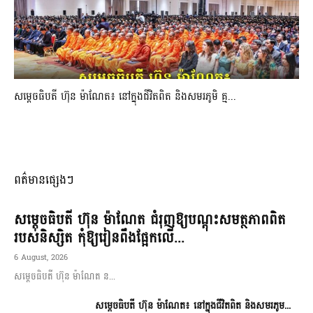
សម្តេចធិបតី ហ៊ុន ម៉ាណែត៖ នៅក្នុងជីវិតពិត និងសមរភូមិ គ្ម...
ពត៌មានផ្សេងៗ
សម្តេចធិបតី ហ៊ុន ម៉ាណែត ជំរុញឱ្យបណ្តុះសមត្ថភាពពិត
របស់និស្សិត កុំឱ្យរៀនពឹងផ្អែកលើ...
6 August, 2026
សម្តេចធិបតី ហ៊ុន ម៉ាណែត ន...
សម្តេចធិបតី ហ៊ុន ម៉ាណែត៖ នៅក្នុងជីវិតពិត និងសមរភូម...