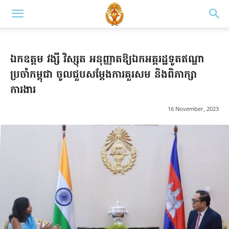
ឯកឧត្តម វង្សី វិស្សុត អនុញ្ញាតឱ្យឯកអគ្គរដ្ឋទូតឥណ្ឌា
ប្រចាំកម្ពុជា ចូលជួបសម្តែងការគួរសម និងពិភាក្សា
ការងារ
16 November, 2023