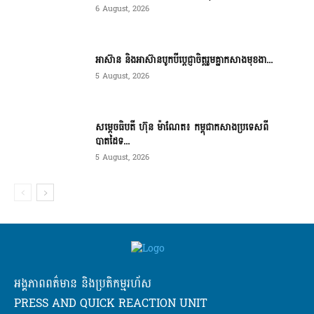
6 August, 2026
អាស៊ាន និងអាស៊ានបូកបីប្តេជ្ញាចិត្តរួមគ្នាកសាងមុខងា...
5 August, 2026
សម្ដេចធិបតី ហ៊ុន ម៉ាណែត៖ កម្ពុជាកសាងប្រទេសពី
បាតដៃទ...
5 August, 2026
អង្គភាពពត៌មាន និងប្រតិកម្មរហ័ស
PRESS AND QUICK REACTION UNIT