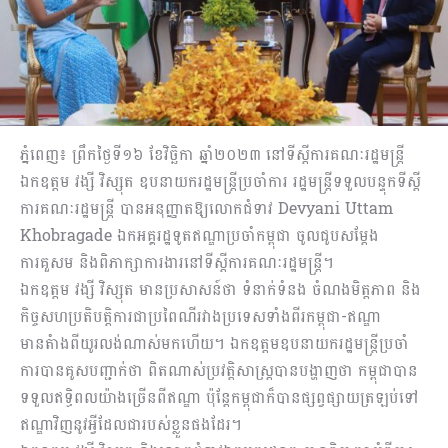
ភ្នំពេញ៖ ព្រឹកថ្ងៃទី១៦ ខែវិច្ឆិកា ឆ្នាំ២០២៣ នៅទីស្តីការគណៈរដ្ឋមន្រ្តី
ឯកឧត្តម វង្សី វិស្សុត ឧបនាយករដ្ឋមន្ត្រីប្រចាំការ រដ្ឋមន្ត្រីទទួលបន្ទុកទីស្តី
ការគណៈរដ្ឋមន្ត្រី បានអនុញ្ញាតឱ្យលោកជំទាវ Devyani Uttam
Khobragade ឯកអគ្គរដ្ឋទូតឥណ្ឌាប្រចាំកម្ពុជា ចូលជូបសម្តែង
ការគួសម និងពិភាក្សាការងារនៅទីស្តីការគណៈរដ្ឋមន្ត្រី។
ឯកឧត្តម វង្សី វិស្សុត មានប្រសាសន៍ថា ទំនាក់ទំនង ចំណងមិត្តភាព និង
កិច្ចសហប្រតិបត្តិការជាប្រពៃណីរវាងប្រទេសទាំងពីរកម្ពុជា-ឥណ្ឌា
មានតំាងពីយូរលង់ណាស់មកហើយ។ ឯកឧត្តមឧបនាយករដ្ឋមន្ត្រីប្រចាំ
ការបានគូសបញ្ជាក់ថា ពិតណាស់ប្រវត្តិសាស្រ្តបានបង្ហាញថា កម្ពុជាបាន
ទទួលឥទ្ធិពលយ៉ាងច្រើនពីឥណ្ឌា ប៉ុន្តែកម្ពុជាក៏បានផ្សព្វផ្សាយត្រឡប់ទៅ
ឥណ្ឌាវិញនូវអ្វីដែលជារបស់ខ្លួនផងដែរ។