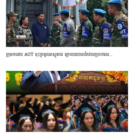
ក្រុមការងារ AOT ចុះប្រមូលភស្តុតាង ក្រោយយោធាថៃវាយប្រហារល...