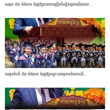
សម្តេច ហ៊ុន ម៉ាណែត ជំរុញឱ្យសាលាបង្រៀននិស្សិតផ្តោតលើគុណភ...
សម្តេចធិបតី ហ៊ុន ម៉ាណែត ជំរុញឱ្យបណ្តុះសមត្ថភាពពិតរបស់និ...