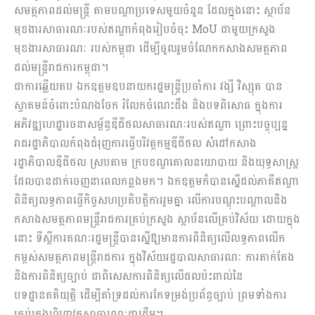
សមត្ថភាពដល់មន្ត្រី តាមបណ្តាប្រទេសមួយចំនួន ដែលក្នុងនោះ ស្ថាប័ន
មុខងារសាធារណៈរបស់ឥណ្ឌាកំពុងរៀបចំចុះ MoU ជាមួយក្រសួង
មុខងារសាធារណៈ របស់កម្ពុជា ដើម្បីចូលរួមចំណែកកសាងសមត្ថភាព
ដល់មន្រ្តីរាជការកម្ពុជា។
ជាការឆ្លើយតប ឯកឧត្តមឧបនាយករដ្ឋមន្ត្រីប្រចាំការ វង្សី វិស្សុត បាន
ស្វាគមន៍ចំពោះបំណងចែក រំលែកចំណេះដឹង និងបទពិសោធ ក្នុងការ
អភិវឌ្ឍហេដ្ឋារចនាសម្ព័ន្ធឌីជីថលសាធារណៈរបស់ឥណ្ឌា ព្រោះបច្ចុប្បន្ន
រាជរដ្ឋាភិបាលកំពុងជំរុញការធ្វើបរិវត្តកម្មឌីជីថល សំដៅកសាង
រដ្ឋាភិបាលឌីជីថល ស្របតាម ក្របខណ្ឌគោលនយោបាយ និងយុទ្ធសាស្រ្ត
ដែលបានដាក់ចេញនាពេលកន្លងមក។ ឯកឧត្តមក៏បានស្នើដល់ភាគីឥណ្ឌា
ពិនិត្យលទ្ធភាពធ្វើកិច្ចសហប្រតិបត្តិការរួមគ្នា លើការបណ្តុះបណ្តាលនិង
កសាងសមត្ថភាពមន្ត្រីរាជការគ្រប់ក្រសួង ស្ថាប័នលើគ្រប់វិស័យ ដោយក្នុង
នោះ ទីស្តីការគណៈរដ្ឋមន្ត្រីបានស្នើឱ្យមានការពិនិត្យលើលទ្ធភាពលើក
កម្ពស់សមត្ថភាពមន្ត្រីរាជការ ក្នុងវិស័យរដ្ឋបាលសាធារណៈ ការតាក់តែង
និងការពិនិត្យច្បាប់ ជាពិសេសការពិនិត្យលើផលប៉ះពាល់នៃ
បទដ្ឋានគតិយុត្តិ ដើម្បីគាំទ្រដល់ការកែទម្រង់ប្រព័ន្ធច្បាប់ ព្រមទាំងការ
គ្រប់គ្រងហិរញ្ញវត្ថុសាធារណៈជាដើម។